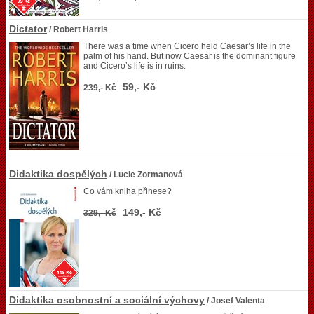
Dictator
/ Robert Harris
There was a time when Cicero held Caesar’s life in the
palm of his hand. But now Caesar is the dominant figure
and Cicero’s life is in ruins.
59,- Kč
239,- Kč
Didaktika dospělých
/ Lucie Zormanová
Co vám kniha přinese?
149,- Kč
329,- Kč
Didaktika osobnostní a sociální výchovy
/ Josef Valenta