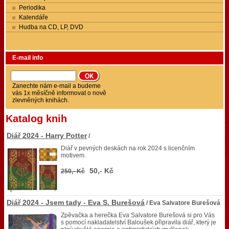
Periodika
Kalendáře
Hudba na CD, LP, DVD
E-mail info
Zanechte nám e-mail a budeme
vás 1x měsíčně informovat o nově
zlevněných knihách.
Katalog knih
Diář 2024 - Harry Potter
/
Diář v pevných deskách na rok 2024 s licenčním
motivem.
50,- Kč
250,- Kč
Diář 2024 - Jsem tady - Eva S. Burešová
/ Eva Salvatore Burešová
Zpěvačka a herečka Eva Salvatore Burešová si pro Vás
s pomocí nakladatelství Baloušek připravila diář, který je