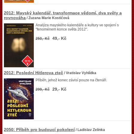
2012: Mayský kalendář, transformace vědomí, dva světy a
rovnováha
/ Zuzana Marie Kostićová
Analýza mayského kalendáře a kultury ve spojení s
"fenoménem konce světa 2012".
49,- Kč
250,- Kč
2012: Poslední Hitlerova zteč
/ Vratislav Vyhlídka
Příběh, jehož konec závisí pouze na čtenáři.
29,- Kč
299,- Kč
2050: Příběh pro budoucí pokolení
/ Ladislav Zelinka