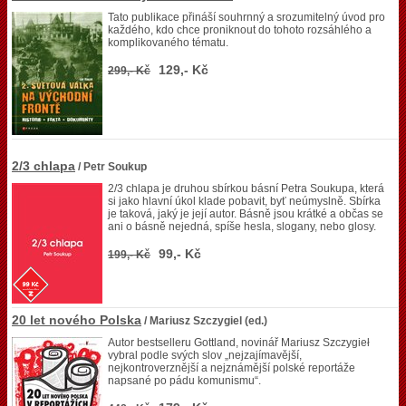
Tato publikace přináší souhrnný a srozumitelný úvod pro
každého, kdo chce proniknout do tohoto rozsáhlého a
komplikovaného tématu.
129,- Kč
299,- Kč
2/3 chlapa
/ Petr Soukup
2/3 chlapa je druhou sbírkou básní Petra Soukupa, která
si jako hlavní úkol klade pobavit, byť neúmyslně. Sbírka
je taková, jaký je její autor. Básně jsou krátké a občas se
ani o básně nejedná, spíše hesla, slogany, nebo glosy.
99,- Kč
199,- Kč
20 let nového Polska
/ Mariusz Szczygiel (ed.)
Autor bestselleru Gottland, novinář Mariusz Szczygieł
vybral podle svých slov „nejzajímavější,
nejkontroverznější a nejznámější polské reportáže
napsané po pádu komunismu“.