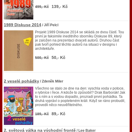
139,- Kč
499,- Kč
1989 Diskuse 2014
/ Jiří Pelcl
Projekt 1989 Diskuse 2014 se skládá ze dvou částí. Tou
první je faksimile ineditního sborníku Diskuse 89, který
je založen na prezentaci dvaceti autorů. Druhou část
pak tvoří pohled těchto autorů na situaci v designu i
architektuře.
50,- Kč
500,- Kč
2 veselé pohádky
/ Zdeněk Miler
Všechno se stalo ze dne na den: vyschla voda v potoce,
v rybníce i řece. A kdože to způsobil? Drak Barborák! Jak
to s ním a s vodou dopadlo, prozradí první pohádka. Ta
druhá vypráví o popleteném králi. Když se ráno probudil,
provedli něco neuvěřitelného.
89,- Kč
189,- Kč
2. světová válka na východní frontě
/ Lee Baker