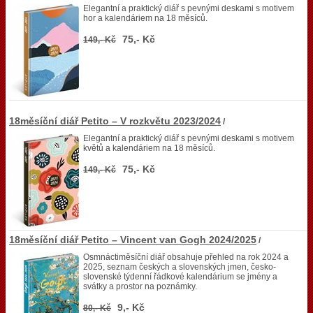
Elegantní a praktický diář s pevnými deskami s motivem
hor a kalendáriem na 18 měsíců.
75,- Kč
149,- Kč
18měsíční diář Petito – V rozkvětu 2023/2024
/
Elegantní a praktický diář s pevnými deskami s motivem
květů a kalendáriem na 18 měsíců.
75,- Kč
149,- Kč
18měsíční diář Petito – Vincent van Gogh 2024/2025
/
Osmnáctiměsíční diář obsahuje přehled na rok 2024 a
2025, seznam českých a slovenských jmen, česko-
slovenské týdenní řádkové kalendárium se jmény a
svátky a prostor na poznámky.
9,- Kč
80,- Kč