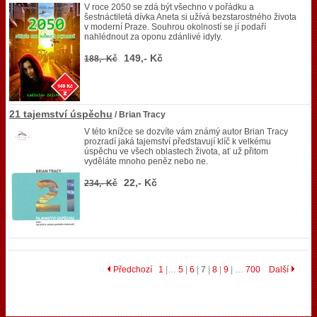
V roce 2050 se zdá být všechno v pořádku a
šestnáctiletá dívka Aneta si užívá bezstarostného života
v moderní Praze. Souhrou okolností se jí podaří
nahlédnout za oponu zdánlivé idyly.
149,- Kč
188,- Kč
21 tajemství úspěchu
/ Brian Tracy
V této knížce se dozvíte vám známý autor Brian Tracy
prozradí jaká tajemství představují klíč k velkému
úspěchu ve všech oblastech života, ať už přitom
vyděláte mnoho peněz nebo ne.
22,- Kč
234,- Kč
Předchozí
1
|…
5
|
6
|
7
|
8
|
9
| …
700
Další