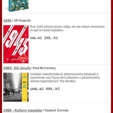
1945
/ Jiří Padevět
Rok 1945 přinesl konec války, zlo ale nikam nezmizelo.
A najít si mohlo každého.
299,- Kč
349,- Kč
1964: Oči bouře
/ Paul McCartney
Unikátní velkoformátová dárková kniha fotografií a
vzpomínek sira Paula McCartneyho z přelomového
období legendárních The Beatles.
999,- Kč
1499,- Kč
1968 - Kořeny tragédie
/ Vladimír Čermák