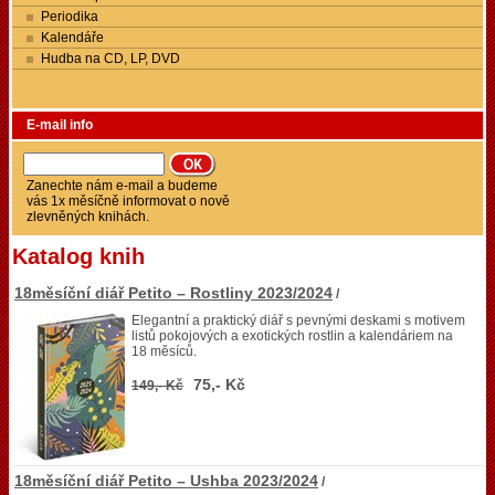
Periodika
Kalendáře
Hudba na CD, LP, DVD
E-mail info
Zanechte nám e-mail a budeme
vás 1x měsíčně informovat o nově
zlevněných knihách.
Katalog knih
18měsíční diář Petito – Rostliny 2023/2024
/
Elegantní a praktický diář s pevnými deskami s motivem
listů pokojových a exotických rostlin a kalendáriem na
18 měsíců.
75,- Kč
149,- Kč
18měsíční diář Petito – Ushba 2023/2024
/