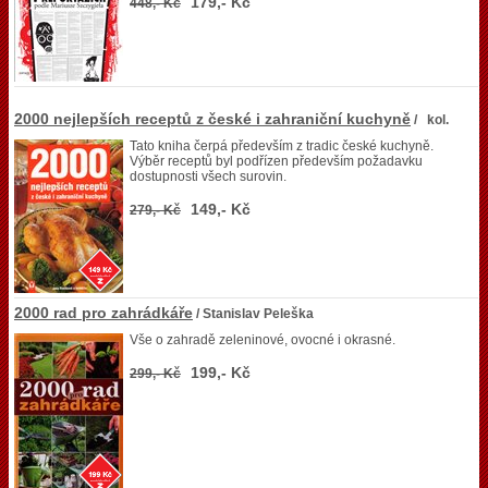
179,- Kč
448,- Kč
2000 nejlepších receptů z české i zahraniční kuchyně
/ kol.
Tato kniha čerpá především z tradic české kuchyně.
Výběr receptů byl podřízen především požadavku
dostupnosti všech surovin.
149,- Kč
279,- Kč
2000 rad pro zahrádkáře
/ Stanislav Peleška
Vše o zahradě zeleninové, ovocné i okrasné.
199,- Kč
299,- Kč