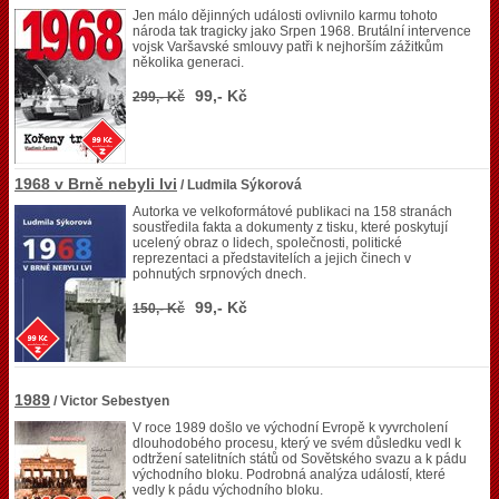
Jen málo dějinných události ovlivnilo karmu tohoto
národa tak tragicky jako Srpen 1968. Brutální intervence
vojsk Varšavské smlouvy patři k nejhorším zážitkům
několika generaci.
99,- Kč
299,- Kč
1968 v Brně nebyli lvi
/ Ludmila Sýkorová
Autorka ve velkoformátové publikaci na 158 stranách
soustředila fakta a dokumenty z tisku, které poskytují
ucelený obraz o lidech, společnosti, politické
reprezentaci a představitelích a jejich činech v
pohnutých srpnových dnech.
99,- Kč
150,- Kč
1989
/ Victor Sebestyen
V roce 1989 došlo ve východní Evropě k vyvrcholení
dlouhodobého procesu, který ve svém důsledku vedl k
odtržení satelitních států od Sovětského svazu a k pádu
východního bloku. Podrobná analýza událostí, které
vedly k pádu východního bloku.