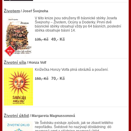
Životem
/ Josef Švejnoha
V této knize jsou sdruženy tři básnické sbírky Josefa
Švejnohy – Životem, Ocúny a Doderky. První dvě
básnické sbírky obsahují vždy po 64 básních, poslední
sbírka obsahuje básní 14.
49,- Kč
135,- Kč
Životní síla
/ Honza Volf
Knížečka Honzy Volfa plná obrázků a poučení.
70,- Kč
150,- Kč
Životní úklid
/ Margareta Magnussonová
Ve Švédsku existuje způsob, jak se zbavit letitého
nepořádku. Švédové ho nazývají döstädning: dö