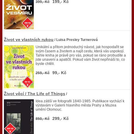
199,- Kč
399,- Kč
Život ve vlastních rukou
/ Luisa Presley Turnerová
Unikátní a přitom jednoduchý návod, jak hospodařit se
svým časem a životem a najít cestu, která vás uspokojí.
Tahle kniha je právě pro vás, pokud se ráno probudíte a
jste unavení a apatičtí. Pokud vám život nepřináší to, co
byste chtěli.
99,- Kč
259,- Kč
Život věcí / The Life of Things
/
Idea zátiší ve fotografii 1840-1985. Publikace vychází k
výstavám v Galerii hlavního města Prahy a Muzea
umění Olomouc.
299,- Kč
850,- Kč