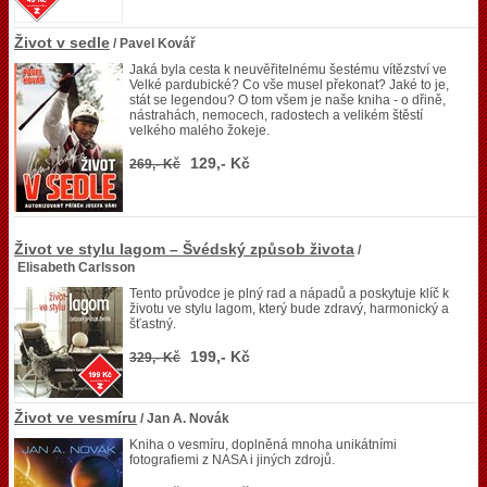
Život v sedle
/ Pavel Kovář
Jaká byla cesta k neuvěřitelnému šestému vítězství ve
Velké pardubické? Co vše musel překonat? Jaké to je,
stát se legendou? O tom všem je naše kniha - o dřině,
nástrahách, nemocech, radostech a velikém štěstí
velkého malého žokeje.
129,- Kč
269,- Kč
Život ve stylu lagom – Švédský způsob života
/
Elisabeth Carlsson
Tento průvodce je plný rad a nápadů a poskytuje klíč k
životu ve stylu lagom, který bude zdravý, harmonický a
šťastný.
199,- Kč
329,- Kč
Život ve vesmíru
/ Jan A. Novák
Kniha o vesmíru, doplněná mnoha unikátními
fotografiemi z NASA i jiných zdrojů.