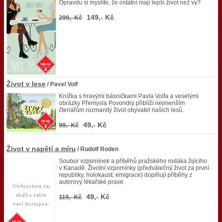
Opravdu si myslíte, že ostatní mají lepší život než vy?
149,- Kč
299,- Kč
Život v lese
/ Pavel Volf
Knížka s hravými básničkami Pavla Volfa a veselými
obrázky Přemysla Povondry přiblíží nejmenším
čtenářům rozmanitý život obyvatel našich lesů.
49,- Kč
99,- Kč
Život v napětí a míru
/ Rudolf Roden
Soubor vzpomínek a příběhů pražského rodáka žijícího
v Kanadě. Životní vzpomínky (předválečný život za první
republiky, holokaust, emigrace) doplňují příběhy z
autorovy lékařské praxe.
49,- Kč
119,- Kč