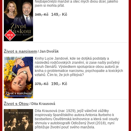
Nejbáječnější manžel a otec mých dvou dcer, jakého
jsem si mohla přát.
149,- Kč
349,- Kč
Život s narcisem
/ Jan Dvořák
Knihy Lucie Jandové, kde se dotýká podstaty a
následků rodičovských zranění, si zase našly početný
okruh čtenářů. Výsledkem spolupráce obou autorů je
kniha o problematice narcismu, psychopatie a toxických
vztahů. Čím to, že jich přibývá?
190,- Kč
379,- Kč
Život s Otou
/ Dita Krausová
Dita Krausová (nar. 1929), jejíž válečné zážitky
inspirovaly španělského autora Antonia Iturbeho k
bestselleru Osvětimská knihovnice a která své osudy
shrnula v autobiografii Odložený život (2018), nyní
přibližuje životní pouť svého manžela.