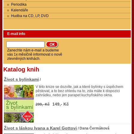
Periodika
Kalendáře
Hudba na CD, LP, DVD
E-mail info
Zanechte nám e-mail a budeme
vás 1x měsíčně informovat o nově
zlevněných knihách.
Katalog knih
Život s bylinkami
/
V této knize se dozvíte, jak a které bylinky s úspěchem
pěstovat, a to bez ohledu na to, zda máte k dispozici
zahrádku, nebo jen parapet kuchyňského okna.
149,- Kč
299,- Kč
Život s láskou Ivana a Karel Gottovi
/ Dana Čermáková