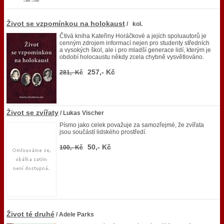
Život se vzpomínkou na holokaust
/ kol.
Čtivá kniha Kateřiny Horáčkové a jejích spoluautorů je
cenným zdrojem informací nejen pro studenty středních
a vysokých škol, ale i pro mladší generace lidí, kterým je
období holocaustu někdy zcela chybně vysvětlováno.
257,- Kč
281,- Kč
Život se zvířaty
/ Lukas Vischer
Písmo jako celek považuje za samozřejmé, že zvířata
jsou součástí lidského prostředí.
50,- Kč
100,- Kč
Život té druhé
/ Adele Parks