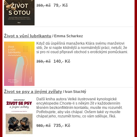
79,- Kč
359,- Kč
Život s vůní lubrikantu
/ Emma Scharkez
Když dá úspěšná manažerka Klára svému manželovi
slib, že si najde klidnější a normálnější práci, netuší, že
si pro ni osud připravil obchod s erotickými pomůckami.
140,- Kč
359,- Kč
Život se psy a jinými zvířaty
/ Ivan Stuchlý
Další kniha autora Velké ilustrované kynologické
encyklopedie.Chcete-li s někým žít v každodenním
těsném bezkonfliktním kontaktu, musíte mu rozumět.
Potřebujete, aby vás chápal. Ovšem také vy musíte
chápat jeho, rozumět tomu, co vám sděluje, říká.
735,- Kč
980,- Kč