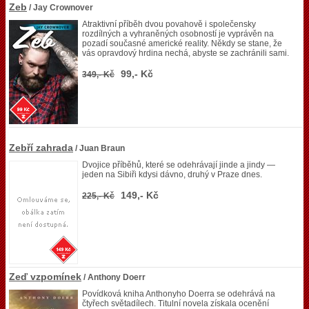
Zeb
/ Jay Crownover
Atraktivní příběh dvou povahově i společensky
rozdílných a vyhraněných osobností je vyprávěn na
pozadí současné americké reality. Někdy se stane, že
vás opravdový hrdina nechá, abyste se zachránili sami.
99,- Kč
349,- Kč
Zebří zahrada
/ Juan Braun
Dvojice příběhů, které se odehrávají jinde a jindy —
jeden na Sibiři kdysi dávno, druhý v Praze dnes.
149,- Kč
225,- Kč
Zeď vzpomínek
/ Anthony Doerr
Povídková kniha Anthonyho Doerra se odehrává na
čtyřech světadílech. Titulní novela získala ocenění