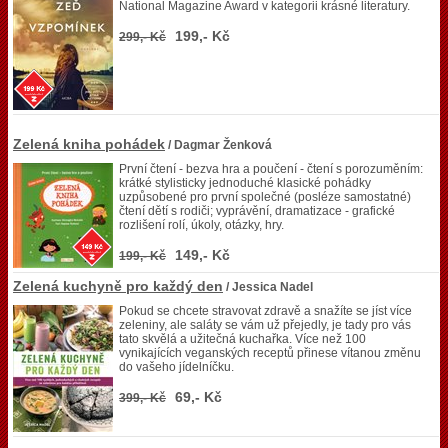
National Magazine Award v kategorii krásné literatury.
199,- Kč
299,- Kč
Zelená kniha pohádek
/ Dagmar Ženková
První čtení - bezva hra a poučení - čtení s porozuměním:
krátké stylisticky jednoduché klasické pohádky
uzpůsobené pro první společné (posléze samostatné)
čtení dětí s rodiči; vyprávění, dramatizace - grafické
rozlišení rolí, úkoly, otázky, hry.
149,- Kč
199,- Kč
Zelená kuchyně pro každý den
/ Jessica Nadel
Pokud se chcete stravovat zdravě a snažíte se jíst více
zeleniny, ale saláty se vám už přejedly, je tady pro vás
tato skvělá a užitečná kuchařka. Více než 100
vynikajících veganských receptů přinese vítanou změnu
do vašeho jídelníčku.
69,- Kč
399,- Kč