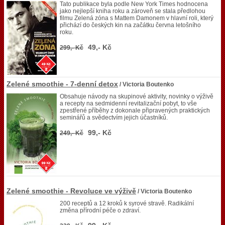
Tato publikace byla podle New York Times hodnocena
jako nejlepší kniha roku a zároveň se stala předlohou
filmu Zelená zóna s Mattem Damonem v hlavní roli, který
přichází do českých kin na začátku června letošního
roku.
49,- Kč
299,- Kč
Zelené smoothie - 7-denní detox
/ Victoria Boutenko
Obsahuje návody na skupinové aktivity, novinky o výživě
a recepty na sedmidenní revitalizační pobyt, to vše
zpestřené příběhy z dokonale připravených praktických
seminářů a svědectvím jejich účastníků.
99,- Kč
249,- Kč
Zelené smoothie - Revoluce ve výživě
/ Victoria Boutenko
200 receptů a 12 kroků k syrové stravě. Radikální
změna přírodní péče o zdraví.