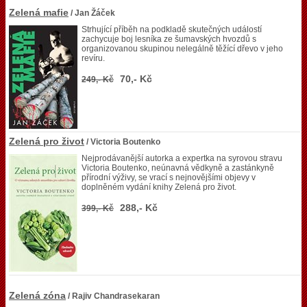
Zelená mafie
/ Jan Žáček
Strhující příběh na podkladě skutečných událostí
zachycuje boj lesníka ze šumavských hvozdů s
organizovanou skupinou nelegálně těžící dřevo v jeho
revíru.
70,- Kč
249,- Kč
Zelená pro život
/ Victoria Boutenko
Nejprodávanější autorka a expertka na syrovou stravu
Victoria Boutenko, neúnavná vědkyně a zastánkyně
přírodní výživy, se vrací s nejnovějšími objevy v
doplněném vydání knihy Zelená pro život.
288,- Kč
399,- Kč
Zelená zóna
/ Rajiv Chandrasekaran