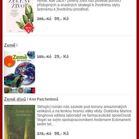
nevíte, kde začít? Zelený život vás povede pomocí
přístupných a snadných strategií k životnímu stylu
šetrnému k životnímu prostředí.
99,- Kč
399,- Kč
Země
/
29,- Kč
189,- Kč
Země divů
/ Ann Patchettová
Strhující román nás zavede pod koruny amazonských
velikánů a na tenkou hranici etiky vědy. Doktorka Marina
Singhová sdílela laboratoř ve farmaceutické společnosti
Vogel se svým spolupracovníkem Andersem Eckmanem
sedm let...
98,- Kč
378,- Kč