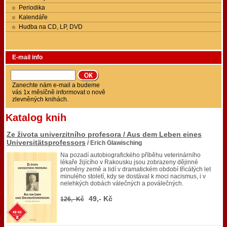
Periodika
Kalendáře
Hudba na CD, LP, DVD
E-mail info
Zanechte nám e-mail a budeme
vás 1x měsíčně informovat o nově
zlevněných knihách.
Katalog knih
Ze života univerzitního profesora / Aus dem Leben eines
Universitätsprofessors
/ Erich Glawisching
Na pozadí autobiografického příběhu veterinárního
lékaře žijícího v Rakousku jsou zobrazeny dějinné
proměny země a lidí v dramatickém období třicátých let
minulého století, kdy se dostával k moci nacismus, i v
nelehkých dobách válečných a poválečných.
49,- Kč
126,- Kč