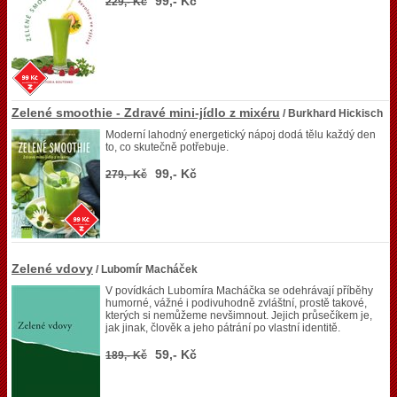
99,- Kč
229,- Kč
Zelené smoothie - Zdravé mini-jídlo z mixéru
/ Burkhard Hickisch
Moderní lahodný energetický nápoj dodá tělu každý den
to, co skutečně potřebuje.
99,- Kč
279,- Kč
Zelené vdovy
/ Lubomír Macháček
V povídkách Lubomíra Macháčka se odehrávají příběhy
humorné, vážné i podivuhodně zvláštní, prostě takové,
kterých si nemůžeme nevšimnout. Jejich průsečíkem je,
jak jinak, člověk a jeho pátrání po vlastní identitě.
59,- Kč
189,- Kč