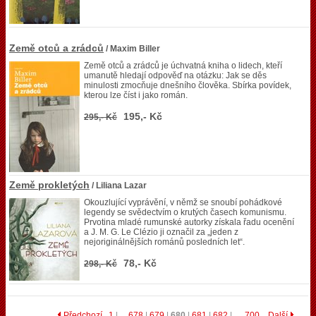
Země otců a zrádců
/ Maxim Biller
Země otců a zrádců je úchvatná kniha o lidech, kteří
umanutě hledají odpověď na otázku: Jak se děs
minulosti zmocňuje dnešního člověka. Sbírka povídek,
kterou lze číst i jako román.
195,- Kč
295,- Kč
Země prokletých
/ Liliana Lazar
Okouzlující vyprávění, v němž se snoubí pohádkové
legendy se svědectvím o krutých časech komunismu.
Prvotina mladé rumunské autorky získala řadu ocenění
a J. M. G. Le Clézio ji označil za „jeden z
nejoriginálnějších románů posledních let“.
78,- Kč
298,- Kč
Předchozí
1
|…
678
|
679
|
680
|
681
|
682
| …
700
Další