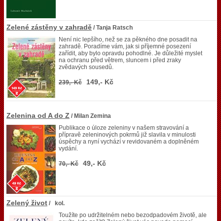
Zelené zástěny v zahradě
/ Tanja Ratsch
Není nic lepšího, než se za pěkného dne posadit na
zahradě. Poradíme vám, jak si příjemné posezení
zařídit, aby bylo opravdu pohodlné. Je důležité myslet
na ochranu před větrem, sluncem i před zraky
zvědavých sousedů.
149,- Kč
239,- Kč
Zelenina od A do Z
/ Milan Zemina
Publikace o úloze zeleniny v našem stravování a
přípravě zeleninových pokrmů již slavila v minulosti
úspěchy a nyní vychází v revidovaném a doplněném
vydání.
49,- Kč
70,- Kč
Zelený život
/ kol.
Toužíte po udržitelném nebo bezodpadovém životě, ale