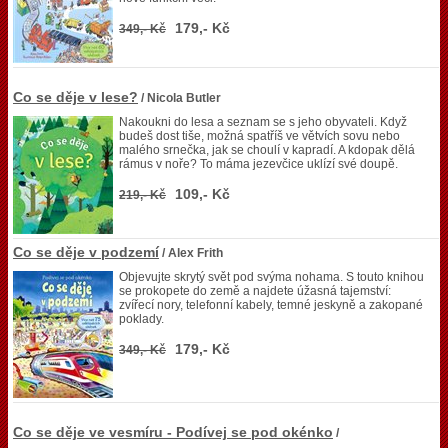
179,- Kč
349,- Kč
Co se děje v lese?
/ Nicola Butler
Nakoukni do lesa a seznam se s jeho obyvateli. Když
budeš dost tiše, možná spatříš ve větvích sovu nebo
malého srnečka, jak se choulí v kapradí. A kdopak dělá
rámus v noře? To máma jezevčice uklízí své doupě.
109,- Kč
219,- Kč
Co se děje v podzemí
/ Alex Frith
Objevujte skrytý svět pod svýma nohama. S touto knihou
se prokopete do země a najdete úžasná tajemství:
zvířecí nory, telefonní kabely, temné jeskyně a zakopané
poklady.
179,- Kč
349,- Kč
Co se děje ve vesmíru - Podívej se pod okénko
/