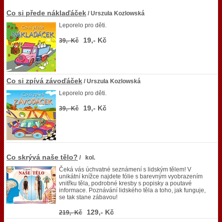
Co si přede náklaďáček
/ Urszula Kozlowská
Leporelo pro děti.
19,- Kč
39,- Kč
Co si zpívá závoďáček
/ Urszula Kozlowská
Leporelo pro děti.
19,- Kč
39,- Kč
Co skrývá naše tělo?
/ kol.
Čeká vás úchvatné seznámení s lidským tělem! V
unikátní knížce najdete fólie s barevným vyobrazením
vnitřku těla, podrobné kresby s popisky a poutavé
informace. Poznávání lidského těla a toho, jak funguje,
se tak stane zábavou!
129,- Kč
219,- Kč