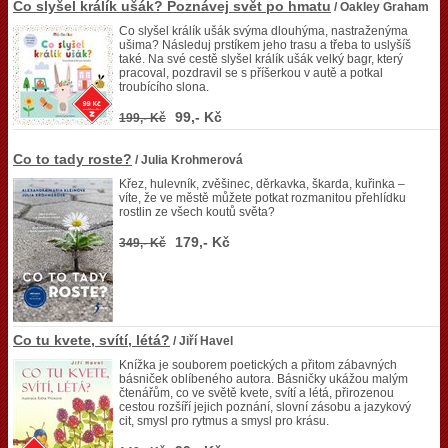
Co slyšel králík ušák? Poznávej svět po hmatu
/ Oakley Graham
Co slyšel králík ušák svýma dlouhýma, nastraženýma
ušima? Následuj prstíkem jeho trasu a třeba to uslyšíš
také. Na své cestě slyšel králík ušák velký bagr, který
pracoval, pozdravil se s příšerkou v autě a potkal
troubícího slona.
99,- Kč
199,- Kč
Co to tady roste?
/ Julia Krohmerová
Křez, hulevník, zvěšinec, děrkavka, škarda, kuřinka –
víte, že ve městě můžete potkat rozmanitou přehlídku
rostlin ze všech koutů světa?
179,- Kč
349,- Kč
Co tu kvete, svítí, létá?
/ Jiří Havel
Knížka je souborem poetických a přitom zábavných
básniček oblíbeného autora. Básničky ukážou malým
čtenářům, co ve světě kvete, svítí a létá, přirozenou
cestou rozšíří jejich poznání, slovní zásobu a jazykový
cit, smysl pro rytmus a smysl pro krásu.