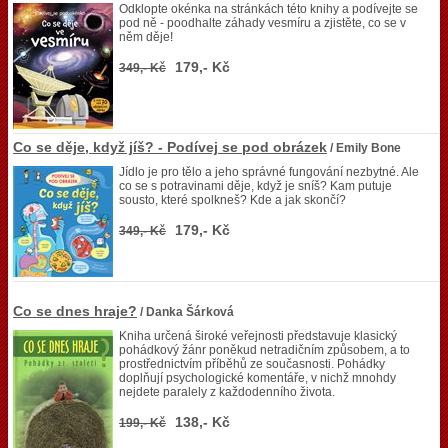
Odklopte okénka na stránkách této knihy a podívejte se
pod ně - poodhalte záhady vesmíru a zjistěte, co se v
něm děje!
179,- Kč
349,- Kč
Co se děje, když jíš? - Podívej se pod obrázek
/ Emily Bone
Jídlo je pro tělo a jeho správné fungování nezbytné. Ale
co se s potravinami děje, když je sníš? Kam putuje
sousto, které spolkneš? Kde a jak skončí?
179,- Kč
349,- Kč
Co se dnes hraje?
/ Danka Šárková
Kniha určená široké veřejnosti představuje klasický
pohádkový žánr poněkud netradičním způsobem, a to
prostřednictvím příběhů ze současnosti. Pohádky
doplňují psychologické komentáře, v nichž mnohdy
nejdete paralely z každodenního života.
138,- Kč
199,- Kč