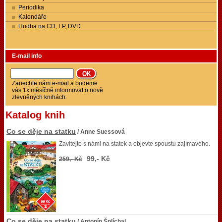
Periodika
Kalendáře
Hudba na CD, LP, DVD
E-mail info
Zanechte nám e-mail a budeme
vás 1x měsíčně informovat o nově
zlevněných knihách.
Katalog knih
Co se děje na statku
/ Anne Suessová
Zavítejte s námi na statek a objevte spoustu zajímavého.
99,- Kč
259,- Kč
Co se děje na statku
/ Antonín Šplíchal