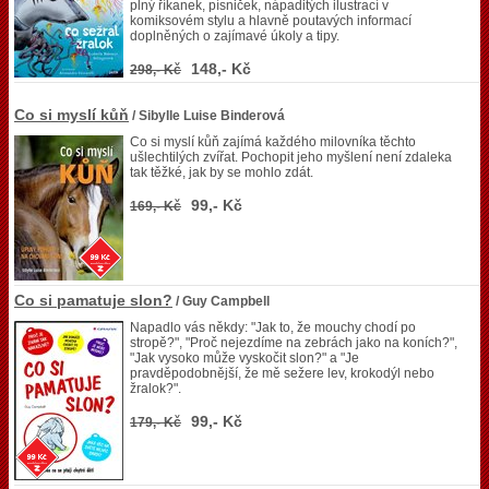
plný říkanek, písniček, nápaditých ilustrací v
komiksovém stylu a hlavně poutavých informací
doplněných o zajímavé úkoly a tipy.
148,- Kč
298,- Kč
Co si myslí kůň
/ Sibylle Luise Binderová
Co si myslí kůň zajímá každého milovníka těchto
ušlechtilých zvířat. Pochopit jeho myšlení není zdaleka
tak těžké, jak by se mohlo zdát.
99,- Kč
169,- Kč
Co si pamatuje slon?
/ Guy Campbell
Napadlo vás někdy: "Jak to, že mouchy chodí po
stropě?", "Proč nejezdíme na zebrách jako na koních?",
"Jak vysoko může vyskočit slon?" a "Je
pravděpodobnější, že mě sežere lev, krokodýl nebo
žralok?".
99,- Kč
179,- Kč