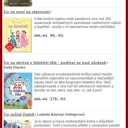
Co se nosí na slavnosti
/
V této knížce najdou malé parádnice více než 350
opakovaně snímatelných samolepek nádherných oděvů
a doplňků - prožijí s ní nekonečnou módní přehlídku!
99,- Kč
199,- Kč
Co se skrývá v lidském těle - podívej se pod obrázek
/
Katie Daynes
Tato zábavná encyklopedická knížka nabízí malým
čtenářům odpovědi na nejrozmanitější a nejčastější
otázky, které se týká fungování lidského těla. Stačí
odklopit každé z více než 60 otevíracích okénkem a
dozvíte se kdo, který, kdy, kde, co, jak a proč
179,- Kč
349,- Kč
Co sežral žralok
/ Ludmila Bakonyi Selingerová
Je to vtipná a hravá multimediální kniha s důležitým
poselstvím. Tvoří ji humorný příběh o nenasytné parybě