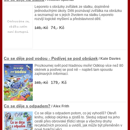
Leporelo s obrázky zvířátek ze statku, doplněné
jednoduchými úkoly. Děti poznávají zvířátka na obrázku
a seznamují se s jejich životem na statku Leporelo
rozvíjí logické myšlení a představivost dětí.
74,- Kč
149,- Kč
Co se děje pod vodou - Podívej se pod obrázek
/ Kate Davies
Prozkoumej svět pod hladinou moře! Odklop více než 80
okének a podívej se pod ně – najdeš tam spoustu
zajímavých informací.
179,- Kč
349,- Kč
Co se děje s odpadem?
/ Alex Frith
Co se děje s odpadem potom, co jej vyhodíš? Otevři
knihu, odklop okýnka a zjistíš to. Sleduj odpad na jeho
cestě přes obrovské třídící stroje a všechny druhy
recyklačních procesů a uvidíš, jak může být přeměněn v
nové funkční věci.