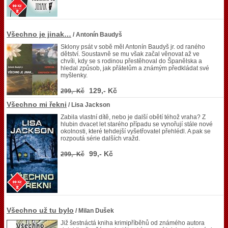
Všechno je jinak…
/ Antonín Baudyš
Sklony psát v sobě měl Antonín Baudyš jr. od raného
dětství. Soustavně se mu však začal věnovat až ve
chvíli, kdy se s rodinou přestěhoval do Španělska a
hledal způsob, jak přátelům a známým předkládat své
myšlenky.
129,- Kč
299,- Kč
Všechno mi řekni
/ Lisa Jackson
Zabila vlastní dítě, nebo je další obětí téhož vraha? Z
hlubin dvacet let starého případu se vynořují stále nové
okolnosti, které tehdejší vyšetřovatel přehlédl. A pak se
rozpoutá série dalších vražd.
99,- Kč
299,- Kč
Všechno už tu bylo
/ Milan Dušek
Již šestnáctá kniha krimipříběhů od známého autora