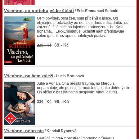
Všechno, co potřebuješ ke štěstí
/ Eric-Emmanuel Schmitt
Osm povídek, osm žen, osm příběhů o lásce. Od
obyčejné prodavačky po nemilosrdnou miliardářku, od
zhrzené třicátnice po tajemnou princeznu s bosýma
nohama… Eric-Emmanuel Schmitt nám představuje
celou galerii nezapomenutelných postav.
69,- Kč
229,- Kč
Všechno, na čem záleží
/ Lucia Braunová
Julie a Adrián. Ona přežila trauma, na kterou si
nepamatuje, ale přesto ji pronásleduje jako dotěrný stín.
On přišel o bezstarostné dospívání vinou osudu.
99,- Kč
339,- Kč
Všechno, nebo nic
/ Kendall Ryanová
Další díl trilogie z prostředí módního průmyslu