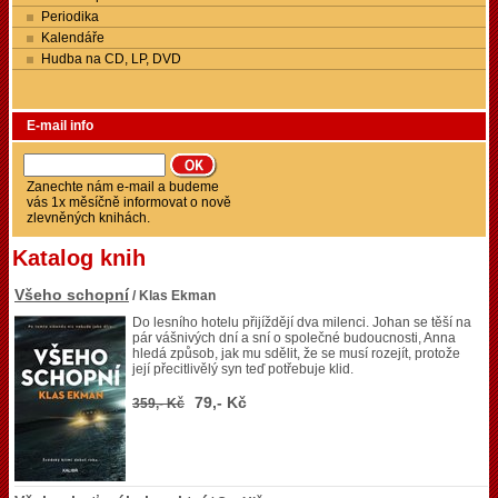
Periodika
Kalendáře
Hudba na CD, LP, DVD
E-mail info
Zanechte nám e-mail a budeme
vás 1x měsíčně informovat o nově
zlevněných knihách.
Katalog knih
Všeho schopní
/ Klas Ekman
Do lesního hotelu přijíždějí dva milenci. Johan se těší na
pár vášnivých dní a sní o společné budoucnosti, Anna
hledá způsob, jak mu sdělit, že se musí rozejít, protože
její přecitlivělý syn teď potřebuje klid.
79,- Kč
359,- Kč