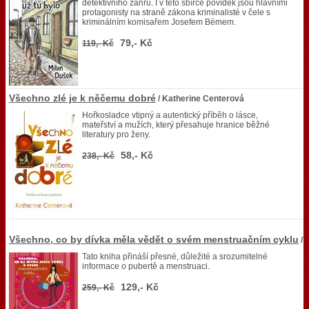
detektivního žánru. I v této sbírce povídek jsou hlavními
protagonisty na straně zákona kriminalisté v čele s
kriminálním komisařem Josefem Bémem.
79,- Kč
119,- Kč
Všechno zlé je k něčemu dobré
/ Katherine Centerová
Hořkosladce vtipný a autentický příběh o lásce,
mateřství a mužích, který přesahuje hranice běžné
literatury pro ženy.
58,- Kč
238,- Kč
Všechno, co by dívka měla vědět o svém menstruačním cyklu
/
Tato kniha přináší přesné, důležité a srozumitelné
informace o pubertě a menstruaci.
129,- Kč
259,- Kč