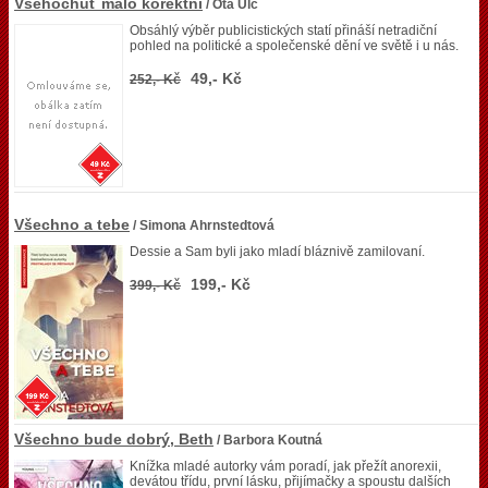
Všehochuť málo korektní
/ Ota Ulč
Obsáhlý výběr publicistických statí přináší netradiční
pohled na politické a společenské dění ve světě i u nás.
49,- Kč
252,- Kč
Všechno a tebe
/ Simona Ahrnstedtová
Dessie a Sam byli jako mladí bláznivě zamilovaní.
199,- Kč
399,- Kč
Všechno bude dobrý, Beth
/ Barbora Koutná
Knížka mladé autorky vám poradí, jak přežít anorexii,
devátou třídu, první lásku, přijímačky a spoustu dalších