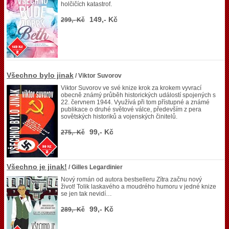
holčičích katastrof.
149,- Kč
299,- Kč
Všechno bylo jinak
/ Viktor Suvorov
Viktor Suvorov ve své knize krok za krokem vyvrací
obecně známý průběh historických událostí spojených s
22. červnem 1944. Využívá při tom přístupné a známé
publikace o druhé světové válce, především z pera
sovětských historiků a vojenských činitelů.
99,- Kč
275,- Kč
Všechno je jinak!
/ Gilles Legardinier
Nový román od autora bestselleru Zítra začnu nový
život! Tolik laskavého a moudrého humoru v jedné knize
se jen tak nevidí…
99,- Kč
289,- Kč