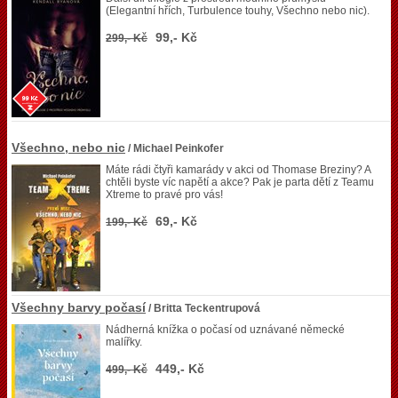
(Elegantní hřích, Turbulence touhy, Všechno nebo nic).
99,- Kč
299,- Kč
Všechno, nebo nic
/ Michael Peinkofer
Máte rádi čtyři kamarády v akci od Thomase Breziny? A
chtěli byste víc napětí a akce? Pak je parta dětí z Teamu
Xtreme to pravé pro vás!
69,- Kč
199,- Kč
Všechny barvy počasí
/ Britta Teckentrupová
Nádherná knížka o počasí od uznávané německé
malířky.
449,- Kč
499,- Kč