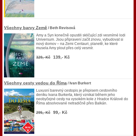
Všechny barvy Země
/ Beth Revisová
Amy a Syn konečně opustili skličující zdi vesmírné lodi
Universum. Jsou připravení začít znovu, vybudovat si
nový domov – na Zemi Centauri, planetě, ke které
musela Amy plout přes celý vesmír.
139,- Kč
329,- Kč
Všechny cesty vedou do Říma
/ Ivan Burkert
Luxusní barevný cestopis je přepisem cestovního
deníku Ivana Burkerta, který vznikal během jeho
neobyčejné cesty na vysokém kole z Hradce Králové do
Říma absolvované netradičně přes Balkán.
99,- Kč
295,- Kč