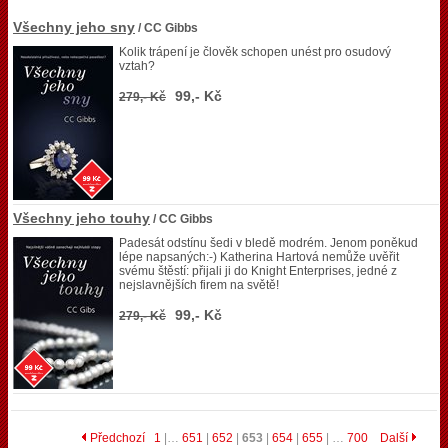
Všechny jeho sny
/ CC Gibbs
Kolik trápení je člověk schopen unést pro osudový
vztah?
99,- Kč
279,- Kč
Všechny jeho touhy
/ CC Gibbs
Padesát odstínu šedi v bledě modrém. Jenom poněkud
lépe napsaných:-) Katherina Hartová nemůže uvěřit
svému štěstí: přijali ji do Knight Enterprises, jedné z
nejslavnějších firem na světě!
99,- Kč
279,- Kč
Předchozí
1
|…
651
|
652
|
653
|
654
|
655
| …
700
Další