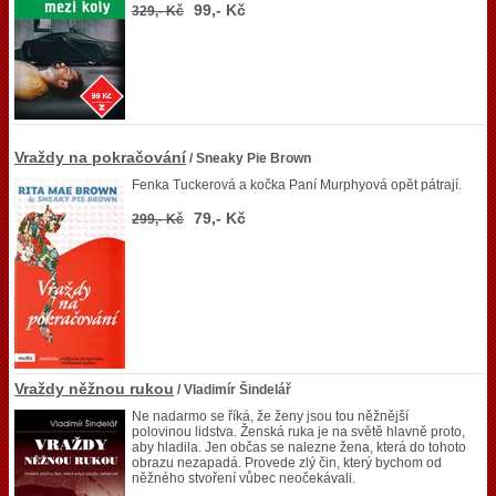
99,- Kč
329,- Kč
Vraždy na pokračování
/ Sneaky Pie Brown
Fenka Tuckerová a kočka Paní Murphyová opět pátrají.
79,- Kč
299,- Kč
Vraždy něžnou rukou
/ Vladimír Šindelář
Ne nadarmo se říká, že ženy jsou tou něžnější
polovinou lidstva. Ženská ruka je na světě hlavně proto,
aby hladila. Jen občas se nalezne žena, která do tohoto
obrazu nezapadá. Provede zlý čin, který bychom od
něžného stvoření vůbec neočekávali.