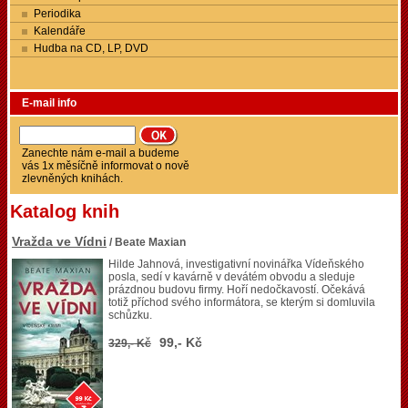
Periodika
Kalendáře
Hudba na CD, LP, DVD
E-mail info
Zanechte nám e-mail a budeme
vás 1x měsíčně informovat o nově
zlevněných knihách.
Katalog knih
Vražda ve Vídni
/ Beate Maxian
Hilde Jahnová, investigativní novinářka Vídeňského
posla, sedí v kavárně v devátém obvodu a sleduje
prázdnou budovu firmy. Hoří nedočkavostí. Očekává
totiž příchod svého informátora, se kterým si domluvila
schůzku.
99,- Kč
329,- Kč