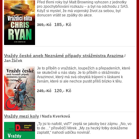
Před třemi roky byl Matt Browning vyhozen z jednotky
pro zpochybňování rozkazu – a byl na odchodu z SAS.
Když si myslel, že má vojenský život za sebou, byl
donucen vrátit se zpátky do akce.
185,- Kč
369,- Kč
Vraždy české aneb Neznámé případy strážmistra Arazima
/
Jan Žáček
Je to příběh o vraždách, loupežích a přepadeních, které
se skutečně u nás staly. Je to příběh o strážmistru
Arazimovi, který má svá obvyklá trápení s láskami k
ženám, které si ale nechce pustit příliš blízko k tělu.
120,- Kč
249,- Kč
Vraždy mezi koly
/ Naďa Kverková
„Ty jsi to nafotil, viď?“ zeptá se jakoby bez zájmu. „No, vo
to de…“ přisvědčí Mirek. „My za hezký fotky dokážeme
zaplatit,“ nahodí udičku novinář.