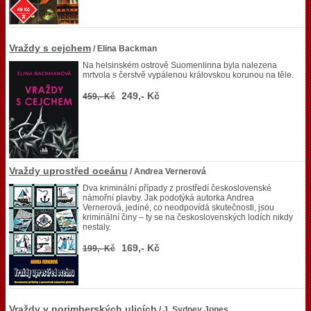
Vraždy s cejchem
/ Elina Backman
Na helsinském ostrově Suomenlinna byla nalezena
mrtvola s čerstvě vypálenou královskou korunou na těle.
249,- Kč
459,- Kč
Vraždy uprostřed oceánu
/ Andrea Vernerová
Dva kriminální případy z prostředí československé
námořní plavby. Jak podotýká autorka Andrea
Vernerová, jediné, co neodpovídá skutečnosti, jsou
kriminální činy – ty se na československých lodích nikdy
nestaly.
169,- Kč
199,- Kč
Vraždy v norimberských ulicích
/ J. Sydney Jones