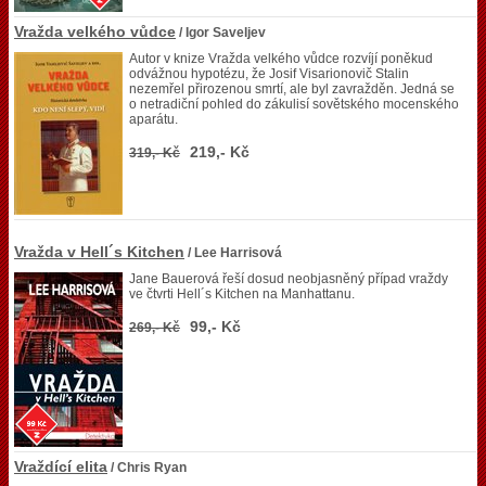
Vražda velkého vůdce
/ Igor Saveljev
Autor v knize Vražda velkého vůdce rozvíjí poněkud
odvážnou hypotézu, že Josif Visarionovič Stalin
nezemřel přirozenou smrtí, ale byl zavražděn. Jedná se
o netradiční pohled do zákulisí sovětského mocenského
aparátu.
219,- Kč
319,- Kč
Vražda v Hell´s Kitchen
/ Lee Harrisová
Jane Bauerová řeší dosud neobjasněný případ vraždy
ve čtvrti Hell´s Kitchen na Manhattanu.
99,- Kč
269,- Kč
Vraždící elita
/ Chris Ryan