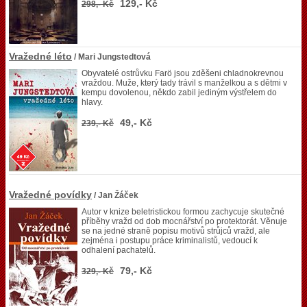
129,- Kč
298,- Kč
Vražedné léto
/ Mari Jungstedtová
Obyvatelé ostrůvku Farö jsou zděšeni chladnokrevnou
vraždou. Muže, který tady trávil s manželkou a s dětmi v
kempu dovolenou, někdo zabil jediným výstřelem do
hlavy.
49,- Kč
239,- Kč
Vražedné povídky
/ Jan Žáček
Autor v knize beletristickou formou zachycuje skutečné
příběhy vražd od dob mocnářství po protektorát. Věnuje
se na jedné straně popisu motivů strůjců vražd, ale
zejména i postupu práce kriminalistů, vedoucí k
odhalení pachatelů.
79,- Kč
329,- Kč