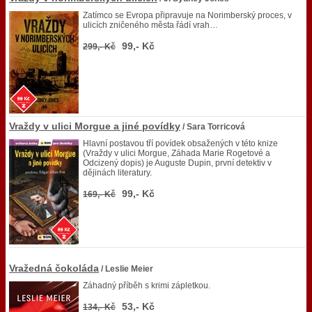
Zatímco se Evropa připravuje na Norimberský proces, v
ulicích zničeného města řádí vrah…
99,- Kč
299,- Kč
Vraždy v ulici Morgue a jiné povídky
/ Sara Torricová
Hlavní postavou tří povídek obsažených v této knize
(Vraždy v ulici Morgue, Záhada Marie Rogetové a
Odcizený dopis) je Auguste Dupin, první detektiv v
dějinách literatury.
99,- Kč
169,- Kč
Vražedná čokoláda
/ Leslie Meier
Záhadný příběh s krimi zápletkou.
53,- Kč
134,- Kč