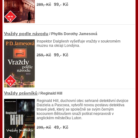
99,- Kč
289,- Kč
Vraždy podle návodu
/ Phyllis Dorothy Jamesová
Inspektor Dalgliesh vyšetřuje vraždy v soukromém
muzeu na okraji Londýna.
99,- Kč
259,- Kč
Vraždy právníků
/ Reginald Hill
Reginald Hill, duchovní otec sehrané detektivní dvojice
Dalziela a Pascoea, vytvořil novou postavu detektiva
tmavé pleti, který se společně se svým černým
kocourem Běloušem snaží potírat nepravosti v
anglickém městečku Luton.
49,- Kč
299,- Kč