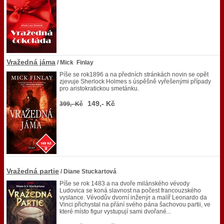
Vražedná jáma
/ Mick Finlay
Píše se rok1896 a na předních stránkách novin se opět
zjevuje Sherlock Holmes s úspěšně vyřešenými případy
pro aristokratickou smetánku.
149,- Kč
399,- Kč
Vražedná partie
/ Diane Stuckartová
Píše se rok 1483 a na dvoře milánského vévody
Ludovica se koná slavnost na počest francouzského
vyslance. Vévodův dvorní inženýr a malíř Leonardo da
Vinci přichystal na přání svého pána šachovou partii, ve
které místo figur vystupují sami dvořané...