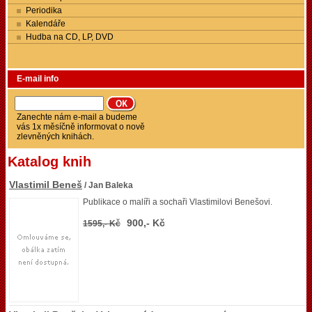
Periodika
Kalendáře
Hudba na CD, LP, DVD
E-mail info
Zanechte nám e-mail a budeme
vás 1x měsíčně informovat o nově
zlevněných knihách.
Katalog knih
Vlastimil Beneš
/ Jan Baleka
Publikace o malíři a sochaři Vlastimilovi Benešovi.
900,- Kč
1595,- Kč