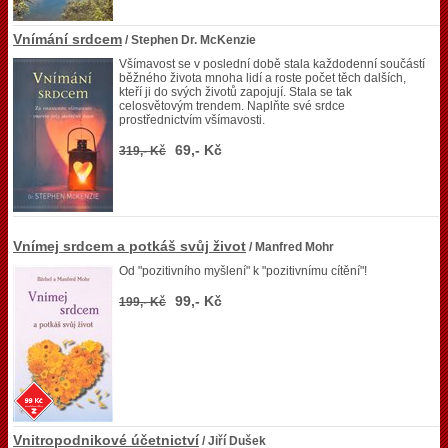
Vnímání srdcem
/ Stephen Dr. McKenzie
Všímavost se v poslední době stala každodenní součástí
běžného života mnoha lidí a roste počet těch dalších,
kteří ji do svých životů zapojují. Stala se tak
celosvětovým trendem. Naplňte své srdce
prostřednictvím všímavosti.
69,- Kč
319,- Kč
Vnímej srdcem a potkáš svůj život
/ Manfred Mohr
Od "pozitivního myšlení" k "pozitivnímu cítění"!
99,- Kč
199,- Kč
Vnitropodnikové účetnictví
/ Jiří Dušek