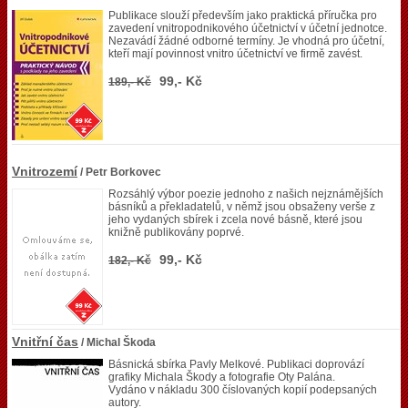
Publikace slouží především jako praktická příručka pro
zavedení vnitropodnikového účetnictví v účetní jednotce.
Nezavádí žádné odborné termíny. Je vhodná pro účetní,
kteří mají povinnost vnitro účetnictví ve firmě zavést.
99,- Kč
189,- Kč
Vnitrozemí
/ Petr Borkovec
Rozsáhlý výbor poezie jednoho z našich nejznámějších
básníků a překladatelů, v němž jsou obsaženy verše z
jeho vydaných sbírek i zcela nové básně, které jsou
knižně publikovány poprvé.
99,- Kč
182,- Kč
Vnitřní čas
/ Michal Škoda
Básnická sbírka Pavly Melkové. Publikaci doprovází
grafiky Michala Škody a fotografie Oty Palána.
Vydáno v nákladu 300 číslovaných kopií podepsaných
autory.