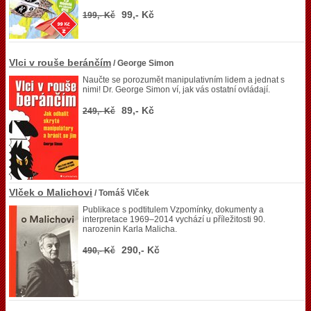
99,- Kč
199,- Kč
Vlci v rouše beránčím
/ George Simon
Naučte se porozumět manipulativním lidem a jednat s
nimi! Dr. George Simon ví, jak vás ostatní ovládají.
89,- Kč
249,- Kč
Vlček o Malichovi
/ Tomáš Vlček
Publikace s podtitulem Vzpomínky, dokumenty a
interpretace 1969–2014 vychází u příležitosti 90.
narozenin Karla Malicha.
290,- Kč
490,- Kč