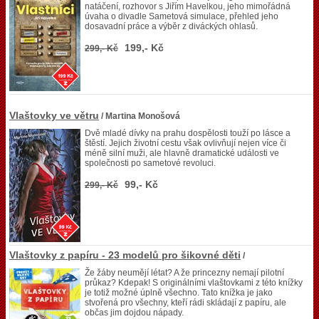
natáčení, rozhovor s Jiřím Havelkou, jeho mimořádná
úvaha o divadle Sametová simulace, přehled jeho
dosavadní práce a výběr z diváckých ohlasů.
199,- Kč
299,- Kč
Vlaštovky ve větru
/ Martina Monošová
Dvě mladé dívky na prahu dospělosti touží po lásce a
štěstí. Jejich životní cestu však ovlivňují nejen více či
méně silní muži, ale hlavně dramatické události ve
společnosti po sametové revoluci.
99,- Kč
299,- Kč
Vlaštovky z papíru - 23 modelů pro šikovné děti
/
Že žáby neumějí létat? A že princezny nemají pilotní
průkaz? Kdepak! S originálními vlaštovkami z této knížky
je totiž možné úplně všechno. Tato knížka je jako
stvořená pro všechny, kteří rádi skládají z papíru, ale
občas jim dojdou nápady.