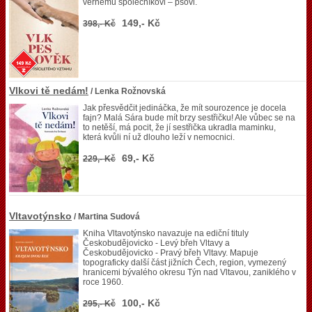
věrnému společníkovi – psovi.
149,- Kč
398,- Kč
Vlkovi tě nedám!
/ Lenka Rožnovská
Jak přesvědčit jedináčka, že mít sourozence je docela
fajn? Malá Sára bude mít brzy sestřičku! Ale vůbec se na
to netěší, má pocit, že jí sestřička ukradla maminku,
která kvůli ní už dlouho leží v nemocnici.
69,- Kč
229,- Kč
Vltavotýnsko
/ Martina Sudová
Kniha Vltavotýnsko navazuje na ediční tituly
Českobudějovicko - Levý břeh Vltavy a
Českobudějovicko - Pravý břeh Vltavy. Mapuje
topograficky další část jižních Čech, region, vymezený
hranicemi bývalého okresu Týn nad Vltavou, zaniklého v
roce 1960.
100,- Kč
295,- Kč