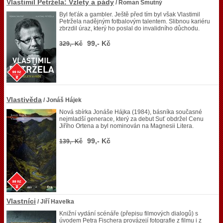
Vlastimil Petržela: Vzlety a pády
/ Roman Smutný
Byl feťák a gambler. Ještě před tím byl však Vlastimil
Petržela nadějným fotbalovým talentem. Slibnou kariéru
zbrzdil úraz, který ho poslal do invalidního důchodu.
99,- Kč
329,- Kč
Vlastivěda
/ Jonáš Hájek
Nová sbírka Jonáše Hájka (1984), básníka současné
nejmladší generace, který za debut Suť obdržel Cenu
Jiřího Ortena a byl nominován na Magnesii Litera.
99,- Kč
139,- Kč
Vlastníci
/ Jiří Havelka
Knižní vydání scénáře (přepisu filmových dialogů) s
úvodem Petra Fischera provázejí fotografie z filmu i z