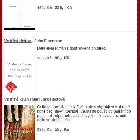
225,- Kč
450,- Kč
Vnitřní dráha
/ John Francome
Detektivní román z dostihového prostředí.
99,- Kč
169,- Kč
Vnitřní kruh
/ Mari Jungstedtová
Gotland uprostřed léta. Dvě malé dívky objeví v ohradě
koně bez hlavy. Komisař Knutas se pouští do pátrání po
pachateli odporného činu, brzy se ale s vyšetřováním
ocitá ve slepé uličce.
59,- Kč
279,- Kč