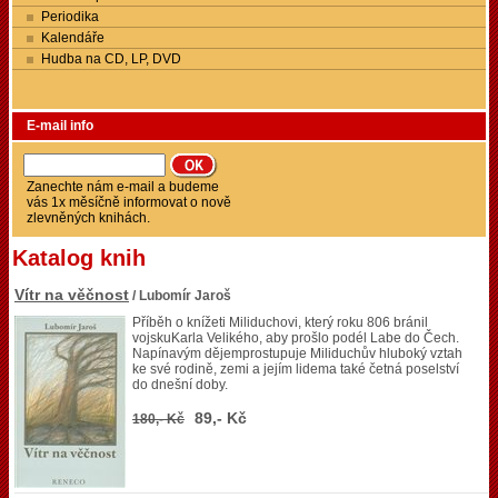
Periodika
Kalendáře
Hudba na CD, LP, DVD
E-mail info
Zanechte nám e-mail a budeme
vás 1x měsíčně informovat o nově
zlevněných knihách.
Katalog knih
Vítr na věčnost
/ Lubomír Jaroš
Příběh o knížeti Miliduchovi, který roku 806 bránil
vojskuKarla Velikého, aby prošlo podél Labe do Čech.
Napínavým dějemprostupuje Miliduchův hluboký vztah
ke své rodině, zemi a jejím lidema také četná poselství
do dnešní doby.
89,- Kč
180,- Kč