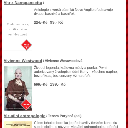
Vítr z Narragansettu
/
Antologie z veršů básníků Nové Anglie představuje
dvacet básníků a básnířek.
99,- Kč
224,- Kč
Vivienne Westwood
/ Vivienne Westwoodová
Živoucí legenda, královna módy a punku. První
autorizovaný životopis módní ikony – všechno naplno,
bez příkras, bez cenzury. Až na dřeň.
199,- Kč
599,- Kč
Vizuální antropologie
/ Tereza Porybná (ed.)
Cílem tohoto sborníku je představit v českém kontextu
subdisciplínu s názvem vizuální antropologie a přinést