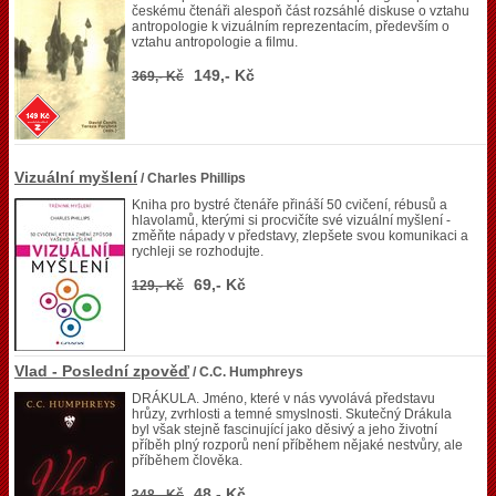
českému čtenáři alespoň část rozsáhlé diskuse o vztahu
antropologie k vizuálním reprezentacím, především o
vztahu antropologie a filmu.
149,- Kč
369,- Kč
Vizuální myšlení
/ Charles Phillips
Kniha pro bystré čtenáře přináší 50 cvičení, rébusů a
hlavolamů, kterými si procvičíte své vizuální myšlení -
změňte nápady v představy, zlepšete svou komunikaci a
rychleji se rozhodujte.
69,- Kč
129,- Kč
Vlad - Poslední zpověď
/ C.C. Humphreys
DRÁKULA. Jméno, které v nás vyvolává představu
hrůzy, zvrhlosti a temné smyslnosti. Skutečný Drákula
byl však stejně fascinující jako děsivý a jeho životní
příběh plný rozporů není příběhem nějaké nestvůry, ale
příběhem člověka.
48,- Kč
348,- Kč