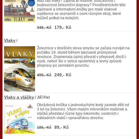
Máš rád vlaky? Zajímá tě historie, současnost i
budoucnost železniční dopravy? Prostřednictvím této
zajímavé a informativní knížky pro malé vlakové
nadšence se seznámíš s osmi různými stroji, které
můžeš potkat na kolejích.
179,- Kč
349,- Kč
Vlaky
/
Železnice v dnešním slova smyslu se začala rozvíjet na
počátku 19. století během takzvané průmyslové
revoluce. Znamenala úplný převrat v přepravě zboží i
osob, neboť šlo o velice spolehlivý a levný způsob
přepravy po zemském povrchu.
249,- Kč
499,- Kč
Vlaky a vláčky
/ Jiří Fixl
Obrázková knížka s jednoduchými texty zavede děti od
3 let na železnici. Všem malým milovníkům mašinek a
vláčků představí různé typy lokomotiv, osobních i
nákladních vlaků i opravářskou drezínu.
89,- Kč
185,- Kč