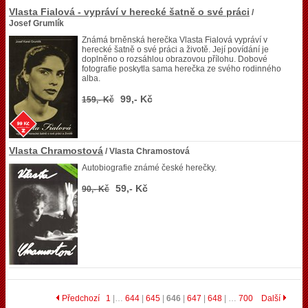
Vlasta Fialová - vypráví v herecké šatně o své práci
/
Josef Grumlík
Známá brněnská herečka Vlasta Fialová vypráví v
herecké šatně o své práci a životě. Její povídání je
doplněno o rozsáhlou obrazovou přílohu. Dobové
fotografie poskytla sama herečka ze svého rodinného
alba.
99,- Kč
159,- Kč
Vlasta Chramostová
/ Vlasta Chramostová
Autobiografie známé české herečky.
59,- Kč
90,- Kč
Předchozí
1
|…
644
|
645
|
646
|
647
|
648
| …
700
Další