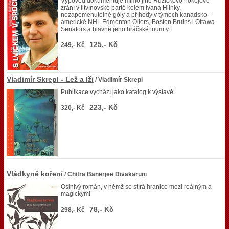
Výpověď dokumentuje mimo jiné Růžičkovo hokejové
zrání v litvínovské partě kolem Ivana Hlinky,
nezapomenutelné góly a příhody v týmech kanadsko-
americké NHL Edmonton Oilers, Boston Bruins i Ottawa
Senators a hlavně jeho hráčské triumfy.
125,- Kč
249,- Kč
Vladimír Skrepl - Lež a lži
/ Vladimír Skrepl
Publikace vychází jako katalog k výstavě.
223,- Kč
320,- Kč
Vládkyně koření
/ Chitra Banerjee Divakaruni
Oslnivý román, v němž se stírá hranice mezi reálným a
magickým!
78,- Kč
298,- Kč