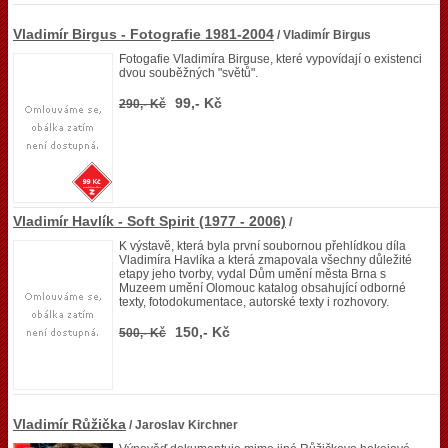
Vladimír Birgus - Fotografie 1981-2004
/ Vladimír Birgus
Fotogafie Vladimíra Birguse, které vypovídají o existenci
dvou souběžných "světů".
99,- Kč
290,- Kč
Vladimír Havlík - Soft Spirit (1977 - 2006)
/
K výstavě, která byla první soubornou přehlídkou díla
Vladimíra Havlíka a která zmapovala všechny důležité
etapy jeho tvorby, vydal Dům umění města Brna s
Muzeem umění Olomouc katalog obsahující odborné
texty, fotodokumentace, autorské texty i rozhovory.
150,- Kč
500,- Kč
Vladimír Růžička
/ Jaroslav Kirchner