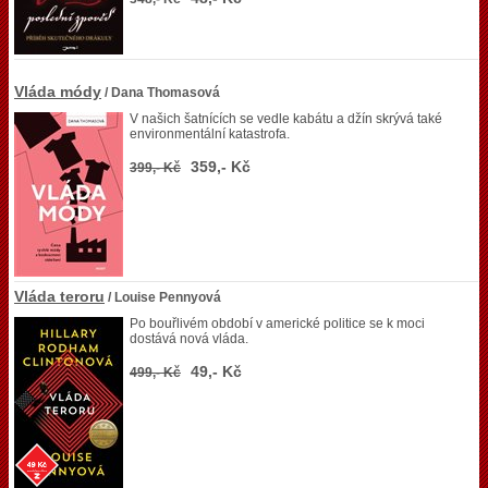
Vláda módy
/ Dana Thomasová
V našich šatnících se vedle kabátu a džín skrývá také
environmentální katastrofa.
359,- Kč
399,- Kč
Vláda teroru
/ Louise Pennyová
Po bouřlivém období v americké politice se k moci
dostává nová vláda.
49,- Kč
499,- Kč