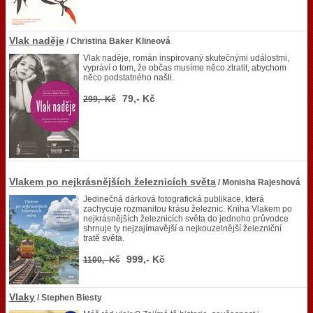
Vlak naděje
/ Christina Baker Klineová
Vlak naděje, román inspirovaný skutečnými událostmi,
vypráví o tom, že občas musíme něco ztratit, abychom
něco podstatného našli.
79,- Kč
299,- Kč
Vlakem po nejkrásnějších železnicích světa
/ Monisha Rajeshová
Jedinečná dárková fotografická publikace, která
zachycuje rozmanitou krásu železnic. Kniha Vlakem po
nejkrásnějších železnicích světa do jednoho průvodce
shrnuje ty nejzajímavější a nejkouzelnější železniční
tratě světa.
999,- Kč
1100,- Kč
Vlaky
/ Stephen Biesty