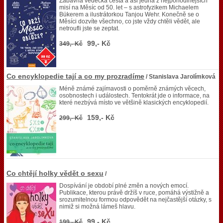
Zábavná vědecká cesta a asi jedna z nejpohodlnějších
misí na Měsíc od 50. let – s astrofyzikem Michaelem
Bükerem a ilustrátorkou Tanjou Wehr. Konečně se o
Měsíci dozvíte všechno, co jste vždy chtěli vědět, ale
netroufli jste se zeptat.
99,- Kč
349,- Kč
Co encyklopedie tají a co my prozradíme
/ Stanislava Jarolímková
Méně známé zajímavosti o poměrně známých věcech,
osobnostech i událostech. Tentokrát jde o informace, na
které nezbývá místo ve většině klasických encyklopedií.
159,- Kč
299,- Kč
Co chtějí holky vědět o sexu
/
Dospívání je období plné změn a nových emocí.
Publikace, kterou právě držíš v ruce, pomáhá výstižně a
srozumitelnou formou odpovědět na nejčastější otázky, s
nimiž si možná lámeš hlavu.
99,- Kč
199,- Kč