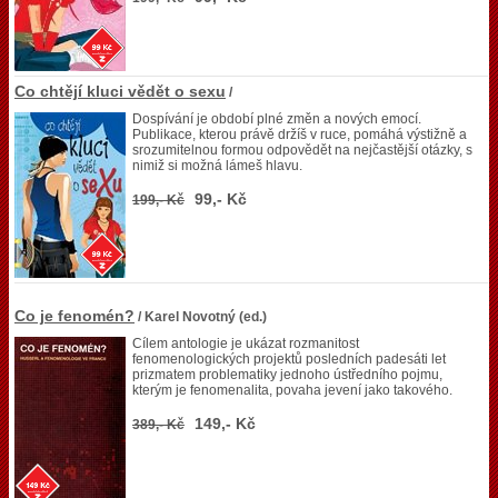
Co chtějí kluci vědět o sexu
/
Dospívání je období plné změn a nových emocí.
Publikace, kterou právě držíš v ruce, pomáhá výstižně a
srozumitelnou formou odpovědět na nejčastější otázky, s
nimiž si možná lámeš hlavu.
99,- Kč
199,- Kč
Co je fenomén?
/ Karel Novotný (ed.)
Cílem antologie je ukázat rozmanitost
fenomenologických projektů posledních padesáti let
prizmatem problematiky jednoho ústředního pojmu,
kterým je fenomenalita, povaha jevení jako takového.
149,- Kč
389,- Kč