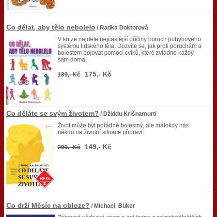
Co dělat, aby tělo nebolelo
/ Radka Doktorová
V knize najdete nejčastější příčiny poruch pohybového
systému lidského těla. Dozvíte se, jak proti poruchám a
bolestem bojovat pomocí cviků, které zvládne každý
sám doma.
175,- Kč
189,- Kč
Co děláte se svým životem?
/ Džiddu Krišnamurti
Život může být pořádně bolestný, ale málokdy nás
někdo na životní situace připraví.
149,- Kč
299,- Kč
Co drží Měsíc na obloze?
/ Michael Büker