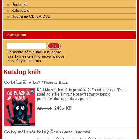
Periodika
Kalendáře
Hudba na CD, LP, DVD
E-mail info
Zanechte nám e-mail a budeme
vás 1x měsíčně informovat o nově
zlevněných knihách.
Katalog knih
Co blázníš, vlku?
/ Thomas Baas
Kšc! Mazej! Jedeš, ty potvůrko?! Zbaví se vlk peříčka,
které ho stále šimrá? Rozevři stránky tohoto
prostorového leporela a zjisti to!
249,- Kč
329,- Kč
Co by měl znát každý Čech
/ Jana Eislerová