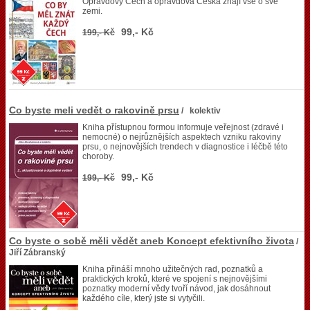
Opravdový Čech a opravdová Češka znají vše o své
zemi.
99,- Kč
199,- Kč
Co byste meli vedět o rakovině prsu
/ kolektiv
Kniha přístupnou formou informuje veřejnost (zdravé i
nemocné) o nejrůznějších aspektech vzniku rakoviny
prsu, o nejnovějších trendech v diagnostice i léčbě této
choroby.
99,- Kč
199,- Kč
Co byste o sobě měli vědět aneb Koncept efektivního života
/
Jiří Zábranský
Kniha přináší mnoho užitečných rad, poznatků a
praktických kroků, které ve spojení s nejnovějšími
poznatky moderní vědy tvoří návod, jak dosáhnout
každého cíle, který jste si vytyčili.