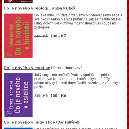
Co je nového v biologii
/ Anton Markoš
Do jaké míry umí živé organismy ovlivňovat samy sebe a
své okolí? Anton Markoš přibližuje, jak se na tuto otázku
i díky novým výzkumným možnostem dívají současní
biologové.
100,- Kč
240,- Kč
Co je nového v estetice
/ Tereza Hadravová
Jaký smysl má umění? Proč by společnost měla
podporovat tvorbu a recepci uměleckých děl? Tyto
dávné otázky filozofů dnes častěji zaznívají z vědeckých
pozic.
100,- Kč
240,- Kč
Co je nového v lingvistice
/ Dan Faltýnek