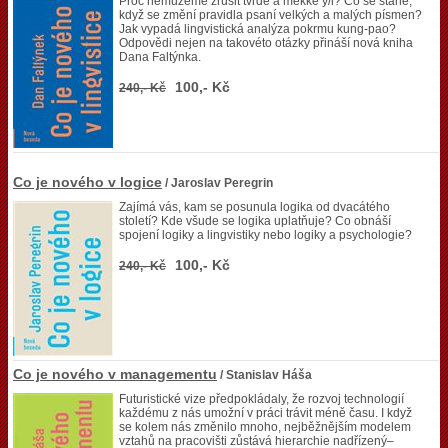
Proč nemůžeme zrušit tvrdé a měkké y/i? Co se stane,
když se změní pravidla psaní velkých a malých písmen?
Jak vypadá lingvistická analýza pokrmu kung-pao?
Odpovědi nejen na takovéto otázky přináší nová kniha
Dana Faltýnka.
100,- Kč
240,- Kč
Co je nového v logice
/ Jaroslav Peregrin
Zajímá vás, kam se posunula logika od dvacátého
století? Kde všude se logika uplatňuje? Co obnáší
spojení logiky a lingvistiky nebo logiky a psychologie?
100,- Kč
240,- Kč
Co je nového v managementu
/ Stanislav Háša
Futuristické vize předpokládaly, že rozvoj technologií
každému z nás umožní v práci trávit méně času. I když
se kolem nás změnilo mnoho, nejběžnějším modelem
vztahů na pracovišti zůstává hierarchie nadřízený–