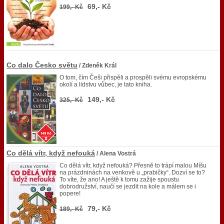
69,- Kč
199,- Kč
Co dalo Česko světu
/ Zdeněk Král
O tom, čím Češi přispěli a prospěli svému evropskému
okolí a lidstvu vůbec, je tato kniha.
149,- Kč
325,- Kč
Co dělá vítr, když nefouká
/ Alena Vostrá
Co dělá vítr, když nefouká? Přesně to trápí malou Míšu
na prázdninách na venkově u „prabičky“. Dozví se to?
To víte, že ano! A ještě k tomu zažije spoustu
dobrodružství, naučí se jezdit na kole a málem se i
popere!
79,- Kč
189,- Kč