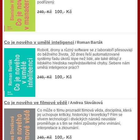
podřízený.
100,- Kč
240,- Kč
Co je nového v umělé inteligenci
/ Roman Barták
Roboti, drony a různý software se z laboratoří přesouvají
do běžného života. Již dnes řeší automatizované
systémy řadu úkolů lépe než lidé, ale také dělají z
lidského hlediska nepředstavitelné chyby. Sebere nám
umělá inteligence práci?
100,- Kč
240,- Kč
Co je nového ve filmové vědě
/ Andrea Slováková
Co může o filmu prozradit filmová věda, disciplína, která
jej uchopuje kriticky, historicky i teoreticky? Film se
vlivem technologií i diváckých nároků neustále
proměňuje a s tím se mění způsoby jeho vnímání,
interpretace a zkoumání.
100,- Kč
240,- Kč