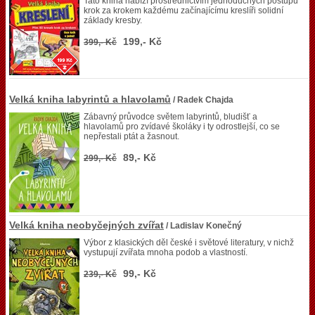
Tato kniha nabízí prostřednictvím jednoduchých postupů
krok za krokem každému začínajícímu kreslíři solidní
základy kresby.
199,- Kč
399,- Kč
Velká kniha labyrintů a hlavolamů
/ Radek Chajda
Zábavný průvodce světem labyrintů, bludišť a
hlavolamů pro zvídavé školáky i ty odrostlejší, co se
nepřestali ptát a žasnout.
89,- Kč
299,- Kč
Velká kniha neobyčejných zvířat
/ Ladislav Konečný
Výbor z klasických děl české i světové literatury, v nichž
vystupují zvířata mnoha podob a vlastností.
99,- Kč
239,- Kč