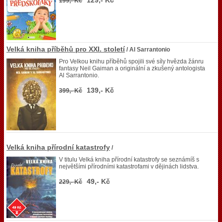
129,- Kč
199,- Kč
Velká kniha příběhů pro XXI. století
/ Al Sarrantonio
Pro Velkou knihu příběhů spojili své síly hvězda žánru
fantasy Neil Gaiman a originální a zkušený antologista
Al Sarrantonio.
139,- Kč
399,- Kč
Velká kniha přírodní katastrofy
/
V titulu Velká kniha přírodní katastrofy se seznámíš s
největšími přírodními katastrofami v dějinách lidstva.
49,- Kč
229,- Kč