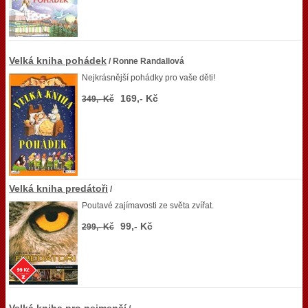
Velká kniha pohádek
/ Ronne Randallová
Nejkrásnější pohádky pro vaše děti!
169,- Kč
349,- Kč
Velká kniha predátoři
/
Poutavé zajímavosti ze světa zvířat.
99,- Kč
299,- Kč