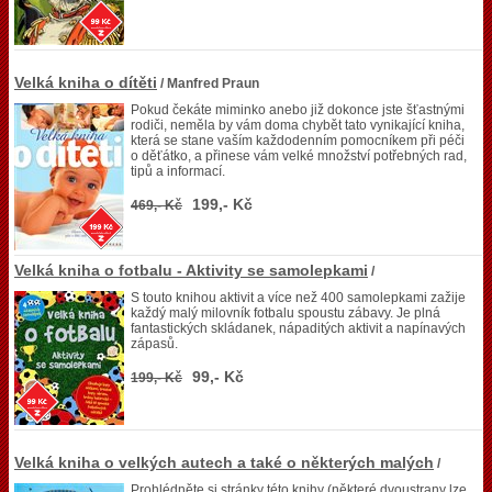
Velká kniha o dítěti
/ Manfred Praun
Pokud čekáte miminko anebo již dokonce jste šťastnými
rodiči, neměla by vám doma chybět tato vynikající kniha,
která se stane vaším každodenním pomocníkem při péči
o děťátko, a přinese vám velké množství potřebných rad,
tipů a informací.
199,- Kč
469,- Kč
Velká kniha o fotbalu - Aktivity se samolepkami
/
S touto knihou aktivit a více než 400 samolepkami zažije
každý malý milovník fotbalu spoustu zábavy. Je plná
fantastických skládanek, nápaditých aktivit a napínavých
zápasů.
99,- Kč
199,- Kč
Velká kniha o velkých autech a také o některých malých
/
Prohlédněte si stránky této knihy (některé dvoustrany lze