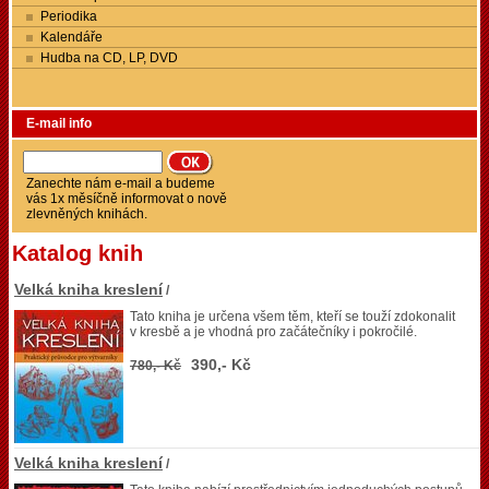
Periodika
Kalendáře
Hudba na CD, LP, DVD
E-mail info
Zanechte nám e-mail a budeme
vás 1x měsíčně informovat o nově
zlevněných knihách.
Katalog knih
Velká kniha kreslení
/
Tato kniha je určena všem těm, kteří se touží zdokonalit
v kresbě a je vhodná pro začátečníky i pokročilé.
390,- Kč
780,- Kč
Velká kniha kreslení
/