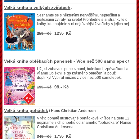
Velká kniha o velkých zvířatech
/
Seznamte se s některými nejvyššími, nejdelšími a
nejtěžšími zvířaty na světě! Prohlédněte si stránky této
knihy, kde najdete v ní nejrůznější živočichy s jejich nej...
129,- Kč
259,- Kč
Velká kniha oblékacích panenek - Více než 500 samolepek
/
Užij si zábavu s princeznami, baletkami, zpěvačkami a
vílami! Oblékni je do krásného oblečení a použij
doplňky! Vybírat můžeš z více než 500 samolepek.
99,- Kč
199,- Kč
Velká kniha pohádek
/ Hans Christian Andersen
V této bohatě ilustrované pohádkové knížce najdete 12
nejznámějších příběhů od známého "pohádkáře" Hanse
Christiana Andersena.
179,- Kč
349,- Kč