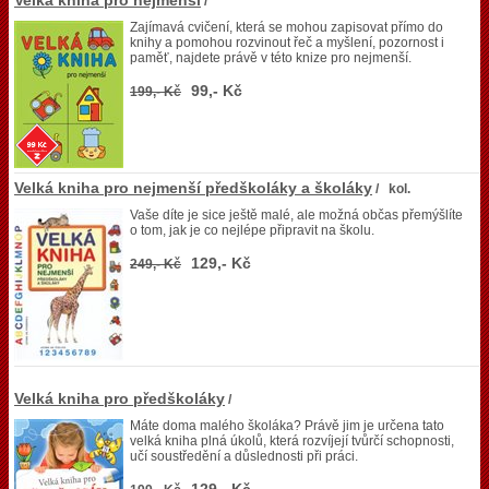
Velká kniha pro nejmenší
/
Zajímavá cvičení, která se mohou zapisovat přímo do
knihy a pomohou rozvinout řeč a myšlení, pozornost i
paměť, najdete právě v této knize pro nejmenší.
99,- Kč
199,- Kč
Velká kniha pro nejmenší předškoláky a školáky
/ kol.
Vaše díte je sice ještě malé, ale možná občas přemýšlíte
o tom, jak je co nejlépe připravit na školu.
129,- Kč
249,- Kč
Velká kniha pro předškoláky
/
Máte doma malého školáka? Právě jim je určena tato
velká kniha plná úkolů, která rozvíjejí tvůrčí schopnosti,
učí soustředění a důslednosti při práci.