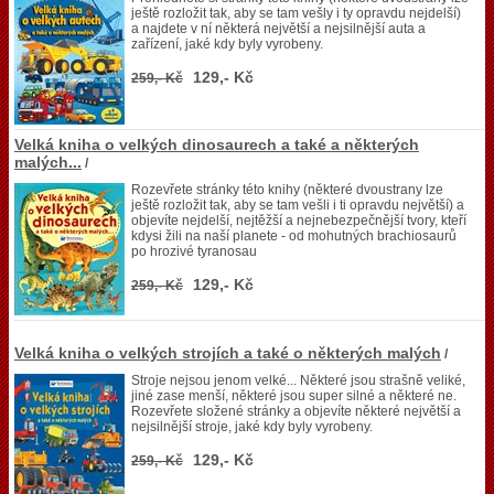
ještě rozložit tak, aby se tam vešly i ty opravdu nejdelší)
a najdete v ní některá největší a nejsilnější auta a
zařízení, jaké kdy byly vyrobeny.
129,- Kč
259,- Kč
Velká kniha o velkých dinosaurech a také a některých
malých...
/
Rozevřete stránky této knihy (některé dvoustrany lze
ještě rozložit tak, aby se tam vešli i ti opravdu největší) a
objevíte nejdelší, nejtěžší a nejnebezpečnější tvory, kteří
kdysi žili na naší planete - od mohutných brachiosaurů
po hrozivé tyranosau
129,- Kč
259,- Kč
Velká kniha o velkých strojích a také o některých malých
/
Stroje nejsou jenom velké... Některé jsou strašně veliké,
jiné zase menší, některé jsou super silné a některé ne.
Rozevřete složené stránky a objevíte některé největší a
nejsilnější stroje, jaké kdy byly vyrobeny.
129,- Kč
259,- Kč