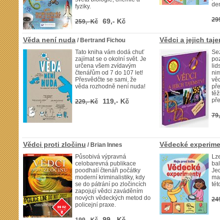
den
fyziky.
29
69,- Kč
259,- Kč
Věda není nuda
Vědci a jejich taj
/ Bertrand Fichou
Tato kniha vám dodá chuť
Se
zajímat se o okolní svět. Je
po
určena všem zvídavým
lid
čtenářům od 7 do 107 let!
nim
Přesvědčte se sami, že
věd
věda rozhodně není nuda!
př
těž
př
119,- Kč
229,- Kč
79,
Vědci proti zločinu
Vědecké experime
/ Brian Innes
Působivá výpravná
Lze
celobarevná publikace
ba
poodhalí čtenáři počátky
Je
moderní kriminalistiky, kdy
mal
se do pátrání po zločincích
tét
zapojují vědci zaváděním
nových vědeckých metod do
24
policejní praxe.
99,- Kč