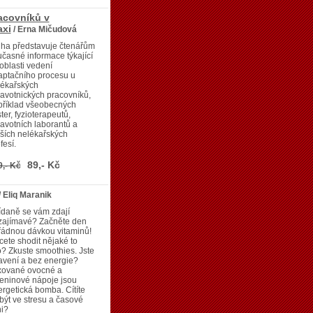
acovníků v
axi
/ Erna Mičudová
iha představuje čtenářům
časné informace týkající
oblasti vedení
aptačního procesu u
lékařských
avotnických pracovníků,
příklad všeobecných
ter, fyzioterapeutů,
avotních laborantů a
ších nelékařských
fesí.
89,- Kč
9,- Kč
/ Eliq Maranik
ídaně se vám zdají
zajímavé? Začněte den
řádnou dávkou vitaminů!
ete shodit nějaké to
o? Zkuste smoothies. Jste
avení a bez energie?
xované ovocné a
eninové nápoje jsou
rgetická bomba. Cítíte
být ve stresu a časové
ni?