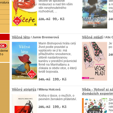
večeře ve špičkové
dém
eratura
restauraci a nad tím vším
a n
stín nevyhnutelného
os
rozhodnutí, ...
kaž
99,- Kč
228,- Kč
24
Věčné léto
Věčné mládí
/ Jamie Brennerová
/ Alix 
Marin Bishopová hrála celý
Je 
život podle pravidel a
po
vyplácelo se jí to: má
budeme
přitažlivého snoubence,
t o
24
slibně nastartovanou
kariéru v prestižní právnické
firmě na Manhattanu a
získala si obdiv otce, o který
tvrdě bojovala.
199,- Kč
349,- Kč
Věčný striptýz
Věda - Vytvoř si 
/ Milena Holcová
domácích experi
Kniha o lásce, o mužích, o
pevném ženském přátelství.
Zji
pa
199,- Kč
rak
285,- Kč
Nac