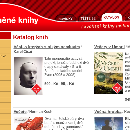
Katalog knih
Věci, o kterých s nikým nemluvím
Večery v Umbrii
/
/ M
Karel Císař
Kaž
lovo
več
Tato monografie uzavírá
ka
projekt, jehož předchozí dvě
nad
etapy sestávaly z 5. a 6.
mě
Bienále mladého umění
čtv
Zvon (2005 a 2008).
Mir
Gil
99,- Kč
599,- Kč
pop
a p
34
Večeře
Věčná hrobka
/ Herman Koch
/ Ke
Dva manželské páry, dva
Blí
bratři s manželkami, dvě
slu
dobré rodiny, gurmánská
zna