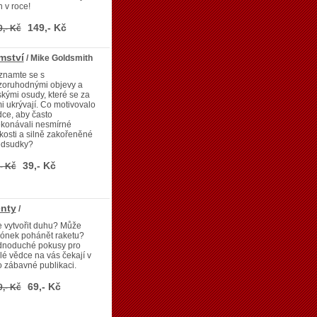
 v roce!
149,- Kč
9,- Kč
emství
/ Mike Goldsmith
znamte se s
zoruhodnými objevy a
skými osudy, které se za
i ukrývají. Co motivovalo
ce, aby často
ekonávali nesmírné
kosti a silně zakořeněné
edsudky?
39,- Kč
- Kč
nty
/
 vytvořit duhu? Může
lónek pohánět raketu?
dnoduché pokusy pro
é vědce na vás čekají v
o zábavné publikaci.
69,- Kč
9,- Kč