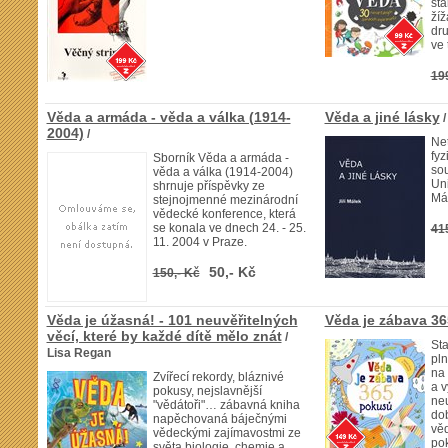
sta
žíž
dru
ve 
19
Věda a armáda - věda a válka (1914-
Věda a jiné lásky
/
2004)
/
Net
fyz
Sborník Věda a armáda -
so
věda a válka (1914-2004)
Uni
shrnuje příspěvky ze
Má
stejnojmenné mezinárodní
vědecké konference, která
se konala ve dnech 24. - 25.
41
11. 2004 v Praze.
50,- Kč
150,- Kč
Věda je úžasná! - 101 neuvěřitelných
Věda je zábava 3
věcí, které by každé dítě mělo znát
/
Sta
Lisa Regan
pl
na
Zvířecí rekordy, bláznivé
a v
pokusy, nejslavnější
ne
"vědátoři"… zábavná kniha
do
napěchovaná báječnými
vě
vědeckými zajímavostmi ze
pok
světa biologie, chemie a