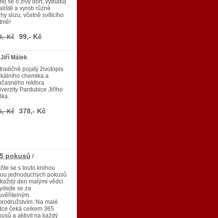
rej se o živý dort, vybuduj
aliště a vyrob různé
hy slizu, včetně svítícího
tmě!
99,- Kč
9,- Kč
 Jiří Málek
radičně pojatý životopis
ikálního chemika a
učasného rektora
verzity Pardubice Jiřího
lka.
378,- Kč
5,- Kč
65 pokusů
/
ňte se s touto knihou
nou jednoduchých pokusů
 každý den malými vědci
ydejte se za
uvěřitelným
brodružstvím. Na malé
dce čeká celkem 365
usů a aktivit na každý