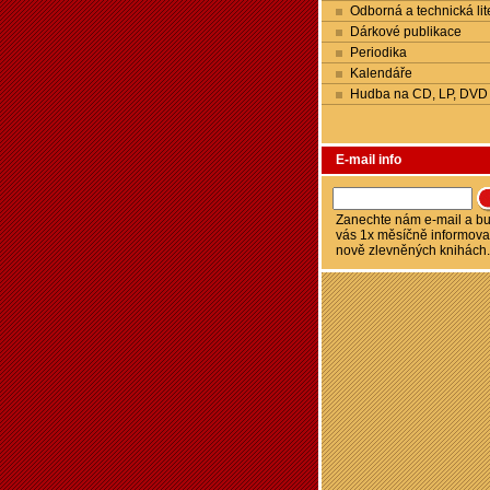
Odborná a technická lit
Dárkové publikace
Periodika
Kalendáře
Hudba na CD, LP, DVD
E-mail info
Zanechte nám e-mail a 
vás 1x měsíčně informova
nově zlevněných knihách.