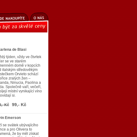
arlena de Blasi
dý týden, vždy ve čtvrtek
er se ve starém
menném domě v kopcích
 italským středověkým
stečkem Orvieto schází
eřice zralých žen –
anda, Ninucia, Paolina a
da. Společně vaří, večeří,
íjejí místní vynikající víno
ovídají si.
99,- Kč
8,- Kč
vin Emerson
ží se svátek ubývajícího
nce a pro Olivera to
mená, že by měl získat