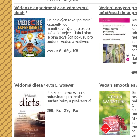
199,- Kč
Vědecké experimenty co vám vyrazí
Vedení nových pr
dech
ošetřovatelské pr
/
Od octových raket po stolní
Kn
katapulty, od
sou
mumifikovaných jablek po
se 
skákající vejce – tato kniha
ad
je plná skvělých pokusů pro
ne
budoucí vědce a vědkyně.
zdr
na
ses
69,- Kč
259,- Kč
zdr
dal
pro
26
Vědomá dieta
Vegan smoothies
/ Ruth Q. Wolever
Jak změnit svůj vztah k
Sn
potravinám pro trvalé
ne
udržení váhy a plné zdraví.
po
Chc
kil
29,- Kč
299,- Kč
un
Mi
zel
ene
se 
tís