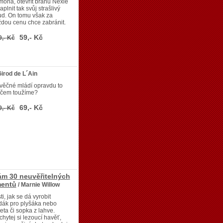
ona, otevřít bránu Nexie
aplnit tak svůj strašlivý
ud. On tomu však za
dou cenu chce zabránit.
59,- Kč
9,- Kč
Girod de L´Ain
věčné mládí opravdu to
 čem toužíme?
69,- Kč
9,- Kč
sám 30 neuvěřitelných
mentů
/ Marnie Willow
sti, jak se dá vyrobit
dák pro plyšáka nebo
eta či sopka z lahve.
hytej si lezoucí havěť,