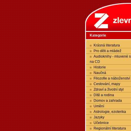
Kategorie
Krásná literatura
Pro děti a mládež
Audioknihy - mluvené s
na CD
Historie
Naučná
Filozofie a náboženství
Cestování, mapy
Zdraví a životní styl
Dítě a rodina
Domov a zahrada
Umění
Astrologie, ezoterika
Jazyky
Učebnice
Regionální literatura