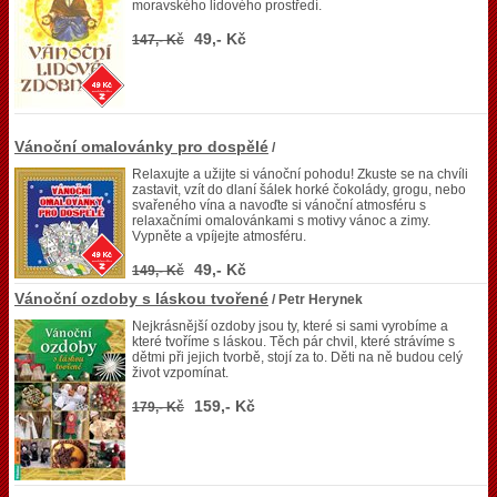
moravského lidového prostředí.
49,- Kč
147,- Kč
Vánoční omalovánky pro dospělé
/
Relaxujte a užijte si vánoční pohodu! Zkuste se na chvíli
zastavit, vzít do dlaní šálek horké čokolády, grogu, nebo
svařeného vína a navoďte si vánoční atmosféru s
relaxačními omalovánkami s motivy vánoc a zimy.
Vypněte a vpíjejte atmosféru.
49,- Kč
149,- Kč
Vánoční ozdoby s láskou tvořené
/ Petr Herynek
Nejkrásnější ozdoby jsou ty, které si sami vyrobíme a
které tvoříme s láskou. Těch pár chvil, které strávíme s
dětmi při jejich tvorbě, stojí za to. Děti na ně budou celý
život vzpomínat.
159,- Kč
179,- Kč