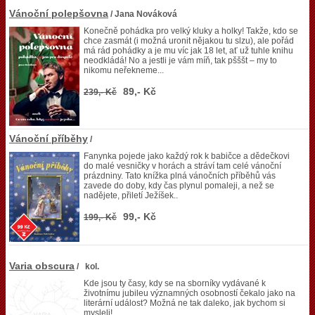
Vánoční polepšovna
/ Jana Nováková
Konečně pohádka pro velký kluky a holky! Takže, kdo se
chce zasmát (i možná uronit nějakou tu slzu), ale pořád
má rád pohádky a je mu víc jak 18 let, ať už tuhle knihu
neodkládá! No a jestli je vám míň, tak pšššt – my to
nikomu neřekneme...
89,- Kč
239,- Kč
Vánoční příběhy
/
Fanynka pojede jako každý rok k babičce a dědečkovi
do malé vesničky v horách a stráví tam celé vánoční
prázdniny. Tato knížka plná vánočních příběhů vás
zavede do doby, kdy čas plynul pomaleji, a než se
nadějete, přiletí Ježíšek..
99,- Kč
199,- Kč
Varia obscura
/ kol.
Kde jsou ty časy, kdy se na sborníky vydávané k
životnímu jubileu významných osobností čekalo jako na
literární událost? Možná ne tak daleko, jak bychom si
mysleli!