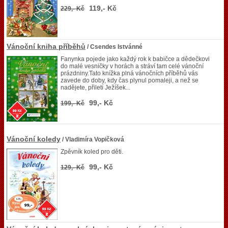
119,- Kč
229,- Kč
Vánoční kniha příběhů
/ Csendes Istvánné
Fanynka pojede jako každý rok k babičce a dědečkovi
do malé vesničky v horách a stráví tam celé vánoční
prázdniny.Tato knížka plná vánočních příběhů vás
zavede do doby, kdy čas plynul pomaleji, a než se
nadějete, přiletí Ježíšek...
99,- Kč
199,- Kč
Vánoční koledy
/ Vladimíra Vopičková
Zpěvník koled pro děti.
99,- Kč
129,- Kč