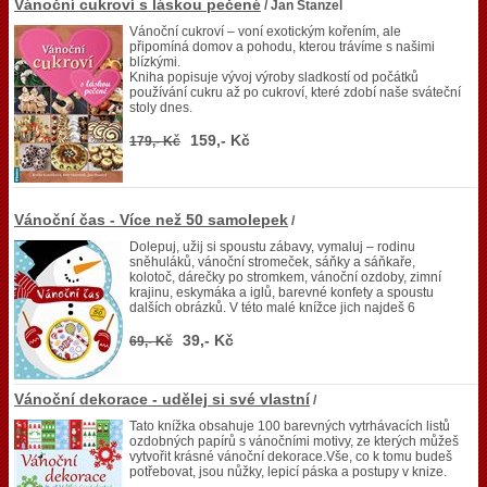
Vánoční cukroví s láskou pečené
/ Jan Stanzel
Vánoční cukroví – voní exotickým kořením, ale
připomíná domov a pohodu, kterou trávíme s našimi
blízkými.
Kniha popisuje vývoj výroby sladkostí od počátků
používání cukru až po cukroví, které zdobí naše sváteční
stoly dnes.
159,- Kč
179,- Kč
Vánoční čas - Více než 50 samolepek
/
Dolepuj, užij si spoustu zábavy, vymaluj – rodinu
sněhuláků, vánoční stromeček, sáňky a sáňkaře,
kolotoč, dárečky po stromkem, vánoční ozdoby, zimní
krajinu, eskymáka a iglů, barevné konfety a spoustu
dalších obrázků. V této malé knížce jich najdeš 6
39,- Kč
69,- Kč
Vánoční dekorace - udělej si své vlastní
/
Tato knížka obsahuje 100 barevných vytrhávacích listů
ozdobných papírů s vánočními motivy, ze kterých můžeš
vytvořit krásné vánoční dekorace.Vše, co k tomu budeš
potřebovat, jsou nůžky, lepicí páska a postupy v knize.