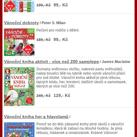
99,- Kč
199,- Kč
Vánoční dobroty
/ Peter S. Milan
Pečení pro rodiče s dětmi.
99,- Kč
189,- Kč
Vánoční kniha aktivit - více než 200 samolepe
/ James Maclaine
Domaluj sněhovou vločku, nakresli partu sněhuláků,
nalep bruslící děti na rybník nebo vyrob vánoční přání
pro své blízké. Vánoční kniha aktivit je plná rébusu,
tajných kódu, her, kreslení, dalších úkolů a samolepek,
kterých je více než 200.
129,- Kč
249,- Kč
Vánoční kniha her a hlavolamů
/
Ponoř se do této zábavné knihy plné úkolů s vánoční
tematikou, která tě zabaví na dlouhé hodiny. Je plná
rébusu, hádanek a omalovánek. Krásné Vánoce!