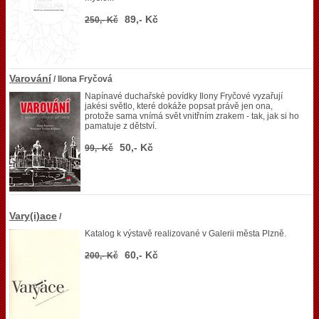
89,- Kč
250,- Kč
Varování
/ Ilona Fryčová
Napínavé duchařské povídky Ilony Fryčové vyzařují
jakési světlo, které dokáže popsat právě jen ona,
protože sama vnímá svět vnitřním zrakem - tak, jak si ho
pamatuje z dětství.
50,- Kč
99,- Kč
Vary(i)ace
/
Katalog k výstavě realizované v Galerii města Plzně.
60,- Kč
200,- Kč