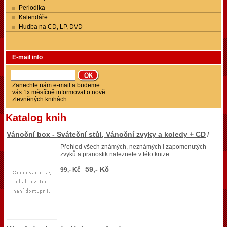
Periodika
Kalendáře
Hudba na CD, LP, DVD
E-mail info
Zanechte nám e-mail a budeme
vás 1x měsíčně informovat o nově
zlevněných knihách.
Katalog knih
Vánoční box - Sváteční stůl, Vánoční zvyky a koledy + CD
/
Přehled všech známých, neznámých i zapomenutých
zvyků a pranostik naleznete v této knize.
59,- Kč
99,- Kč