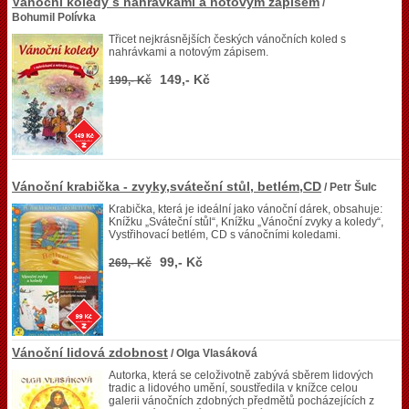
Vánoční koledy s nahrávkami a notovým zápisem
/
Bohumil Polívka
Třicet nejkrásnějších českých vánočních koled s
nahrávkami a notovým zápisem.
149,- Kč
199,- Kč
Vánoční krabička - zvyky,sváteční stůl, betlém,CD
/ Petr Šulc
Krabička, která je ideální jako vánoční dárek, obsahuje:
Knížku „Sváteční stůl“, Knížku „Vánoční zvyky a koledy“,
Vystřihovací betlém, CD s vánočními koledami.
99,- Kč
269,- Kč
Vánoční lidová zdobnost
/ Olga Vlasáková
Autorka, která se celoživotně zabývá sběrem lidových
tradic a lidového umění, soustředila v knížce celou
galerii vánočních zdobných předmětů pocházejících z