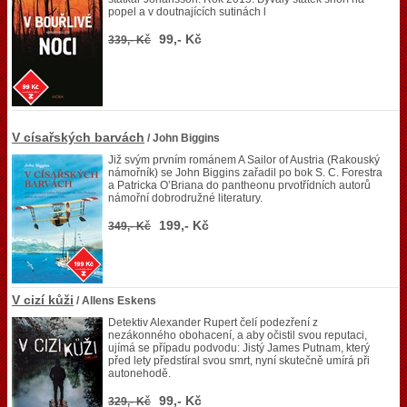
popel a v doutnajících sutinách l
99,- Kč
339,- Kč
V císařských barvách
/ John Biggins
Již svým prvním románem A Sailor of Austria (Rakouský
námořník) se John Biggins zařadil po bok S. C. Forestra
a Patricka O’Briana do pantheonu prvotřídních autorů
námořní dobrodružné literatury.
199,- Kč
349,- Kč
V cizí kůži
/ Allens Eskens
Detektiv Alexander Rupert čelí podezření z
nezákonného obohacení, a aby očistil svou reputaci,
ujímá se případu podvodu: Jistý James Putnam, který
před lety předstíral svou smrt, nyní skutečně umírá při
autonehodě.
99,- Kč
329,- Kč