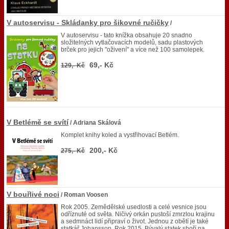
V autoservisu - Skládanky pro šikovné ručičky
/
V autoservisu - tato knížka obsahuje 20 snadno
složitelných vytlačovacích modelů, sadu plastových
brček pro jejich "oživení" a více než 100 samolepek.
69,- Kč
129,- Kč
V Betlémě se svítí
/ Adriana Skálová
Komplet knihy koled a vystřihovací Betlém.
200,- Kč
275,- Kč
V bouřlivé noci
/ Roman Voosen
Rok 2005. Zemědělské usedlosti a celé vesnice jsou
odříznuté od světa. Ničivý orkán pustoší zmrzlou krajinu
a sedmnáct lidí připraví o život. Jednou z obětí je také
statkář Johansson. Rok 2015. Bývalý statek shoří na