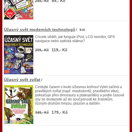
99,- Kč
249,- Kč
Úžasný svět moderních technologií
/ kol.
Chcete vědět, jak funguje iPod, LCD monitor, GPS
navigace nebo optická vlákna?
119,- Kč
299,- Kč
Úžasný svět zvířat
/
Cestujte časem s touto úžasnou knihou! Výlet začíná u
pravěkých zvířat (např. mastodontů, pravěkého vlka),
pokračuje přes dinosaury a ptakoještěry a podle časové
osy se dostanete až do současnosti ke žralokům,
různým druhům hmyzu, plazům a dalším.
179,- Kč
349,- Kč