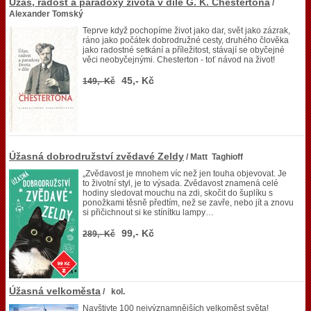
Úžas, radost a paradoxy života v díle G. K. Chestertona
/
Alexander Tomský
Teprve když pochopíme život jako dar, svět jako zázrak,
ráno jako počátek dobrodružné cesty, druhého člověka
jako radostné setkání a příležitost, stávají se obyčejné
věci neobyčejnými. Chesterton - toť návod na život!
45,- Kč
149,- Kč
Úžasná dobrodružství zvědavé Zeldy
/ Matt Taghioff
„Zvědavost je mnohem víc než jen touha objevovat. Je
to životní styl, je to výsada. Zvědavost znamená celé
hodiny sledovat mouchu na zdi, skočit do šuplíku s
ponožkami těsně předtím, než se zavře, nebo jít a znovu
si přičichnout si ke stínítku lampy…
99,- Kč
289,- Kč
Úžasná velkoměsta
/ kol.
Navštivte 100 nejvýznamnějších velkoměst světa!