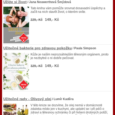
Užijte si život
/ Jana Neuwerthová Šmýdová
Tato kniha vám pomůže srovnat dosavadní úspěchy a
začít na nich stavět život, o kterém sníte.
149,- Kč
229,- Kč
Užitečné bakterie pro zdravou pokožku
/ Paula Simpson
Kůže je naším nejrozsáhlejším tělesným orgánem, proto
je nezbytné o ni dobře pečovat.
149,- Kč
329,- Kč
Užitečné rady - Olivový olej
/ Lumír Kaděra
V této knize se dozvíme, že olej nemá v domácnosti
zdaleka místo jen v kuchyni, ale uplatní se i při péči o
zdraví a tělesnou schránku či při řešení drobných potíží,