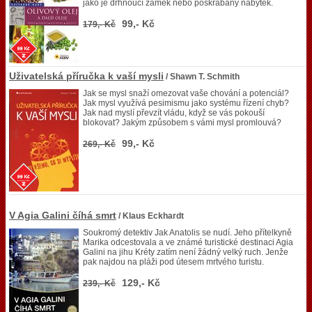
jako je drhnoucí zámek nebo poškrábaný nábytek.
99,- Kč
179,- Kč
Uživatelská příručka k vaší mysli
/ Shawn T. Schmith
Jak se mysl snaží omezovat vaše chování a potenciál?
Jak mysl využívá pesimismu jako systému řízení chyb?
Jak nad myslí převzít vládu, když se vás pokouší
blokovat? Jakým způsobem s vámi mysl promlouvá?
99,- Kč
269,- Kč
V Agia Galini číhá smrt
/ Klaus Eckhardt
Soukromý detektiv Jak Anatolis se nudí. Jeho přítelkyně
Marika odcestovala a ve známé turistické destinaci Agia
Galini na jihu Kréty zatím není žádný velký ruch. Jenže
pak najdou na pláži pod útesem mrtvého turistu.
129,- Kč
239,- Kč