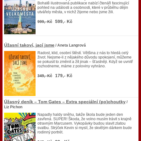
Bohatě ilustrovaná publikace nabízí čtenáři fascinující
pohled na události a osobnosti, které v průběhu dějin
utvářely města, v nichž žijeme nebo jsme žili.
599,- Kč
999,- Kč
Úžasní takoví, jací jsme
/ Aneta Langrová
Radost, klid, osobní štěstí. Většina z nás to hledá celý
život. Nejsme-li z nějakého důvodu spokojení, můžeme
se pokusit to změnit a žít jinak – šťastněji. Když se uvnitř
rozhodneme, máme z poloviny vyhráno.
179,- Kč
349,- Kč
Úžasný deník – Tom Gates – Extra speciální (po)choutky
/
Liz Pichon
Napadly haldy sněhu, takže škola bude jeden den
zavřená. SUPER! Škoda, že volno musím trávit s krajně
otravným Marcusem. Vykopávky budou slavit zlatou
svatbu. Strýček Kevin si myslí, že skvělým dárkem bude
rodinný portrét.