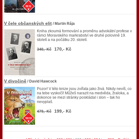
V čele občanských elit
/ Martin Rája
Kniha zkoumá formování a proměnu advokátní profese v
rámci Moravského markrabství ve druhé polovině 19.
století a na počátku 20. století.
170,- Kč
340,- Kč
V divočině
/ David Hawcock
Pozor! V této knize jsou zvířata jako živá. Nikdy nevíš, co
na tebe vyskočí! Můžeš narazit na medvěda, žraloka, a
dokonce se mezi stránky poskládal i slon – tak ho
nevyplaš.
199,- Kč
479,- Kč