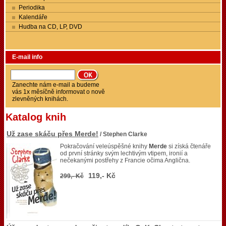
Periodika
Kalendáře
Hudba na CD, LP, DVD
E-mail info
Zanechte nám e-mail a budeme
vás 1x měsíčně informovat o nově
zlevněných knihách.
Katalog knih
Už zase skáču přes Merde!
/ Stephen Clarke
Pokračování veleúspěšné knihy
Merde
si získá čtenáře
od první stránky svým lechtivým vtipem, ironií a
nečekanými postřehy z Francie očima Anglična.
119,- Kč
299,- Kč