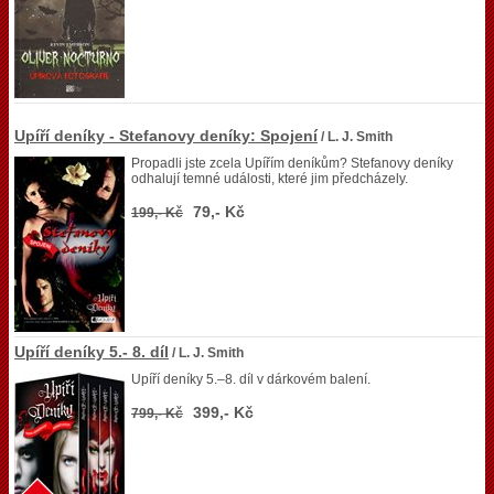
Upíří deníky - Stefanovy deníky: Spojení
/ L. J. Smith
Propadli jste zcela Upířím deníkům? Stefanovy deníky
odhalují temné události, které jim předcházely.
79,- Kč
199,- Kč
Upíří deníky 5.- 8. díl
/ L. J. Smith
Upíří deníky 5.–8. díl v dárkovém balení.
399,- Kč
799,- Kč