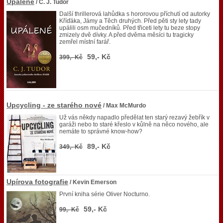
Upálené
/ C. J. Tudor
Další thrillerová lahůdka s hororovou příchutí od autorky
Kříďáka, Jámy a Těch druhých. Před pěti sty lety tady
upálili osm mučedníků. Před třiceti lety tu beze stopy
zmizely dvě dívky. A před dvěma měsíci tu tragicky
zemřel místní farář.
59,- Kč
399,- Kč
Upcycling - ze starého nové
/ Max McMurdo
Už vás někdy napadlo předělat ten starý rezavý žebřík v
garáži nebo to staré křeslo v kůlně na něco nového, ale
nemáte to správné know-how?
89,- Kč
349,- Kč
Upírova fotografie
/ Kevin Emerson
První kniha série Oliver Nocturno.
59,- Kč
99,- Kč