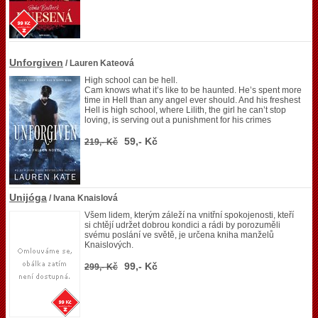
Unforgiven
/ Lauren Kateová
High school can be hell.
Cam knows what it’s like to be haunted. He’s spent more
time in Hell than any angel ever should. And his freshest
Hell is high school, where Lilith, the girl he can’t stop
loving, is serving out a punishment for his crimes
59,- Kč
219,- Kč
Unijóga
/ Ivana Knaislová
Všem lidem, kterým záleží na vnitřní spokojenosti, kteří
si chtějí udržet dobrou kondici a rádi by porozuměli
svému poslání ve světě, je určena kniha manželů
Knaislových.
99,- Kč
299,- Kč