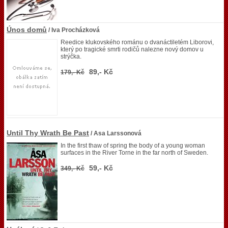
Únos domů
/ Iva Procházková
Reedice klukovského románu o dvanáctiletém Liborovi,
který po tragické smrti rodičů nalezne nový domov u
strýčka.
89,- Kč
179,- Kč
Until Thy Wrath Be Past
/ Asa Larssonová
In the first thaw of spring the body of a young woman
surfaces in the River Torne in the far north of Sweden.
59,- Kč
349,- Kč