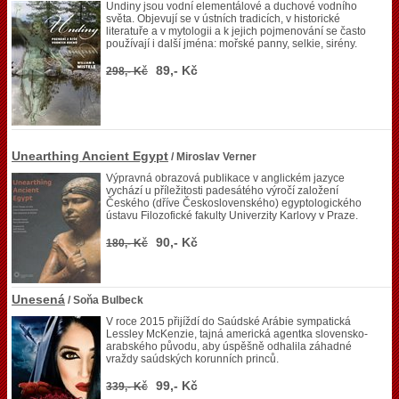
Undiny jsou vodní elementálové a duchové vodního
světa. Objevují se v ústních tradicích, v historické
literatuře a v mytologii a k jejich pojmenování se často
používají i další jména: mořské panny, selkie, sirény.
89,- Kč
298,- Kč
Unearthing Ancient Egypt
/ Miroslav Verner
Výpravná obrazová publikace v anglickém jazyce
vychází u příležitosti padesátého výročí založení
Českého (dříve Československého) egyptologického
ústavu Filozofické fakulty Univerzity Karlovy v Praze.
90,- Kč
180,- Kč
Unesená
/ Soňa Bulbeck
V roce 2015 přijíždí do Saúdské Arábie sympatická
Lessley McKenzie, tajná americká agentka slovensko-
arabského původu, aby úspěšně odhalila záhadné
vraždy saúdských korunních princů.
99,- Kč
339,- Kč