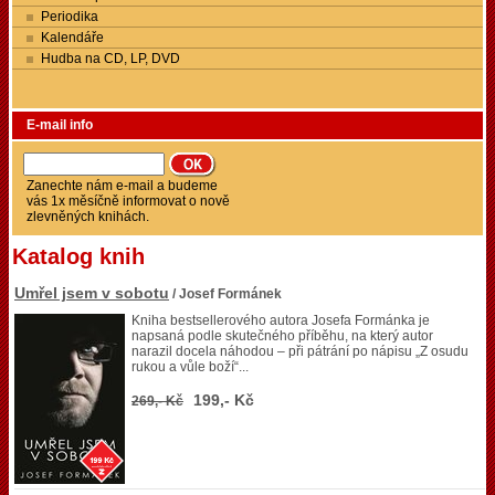
Periodika
Kalendáře
Hudba na CD, LP, DVD
E-mail info
Zanechte nám e-mail a budeme
vás 1x měsíčně informovat o nově
zlevněných knihách.
Katalog knih
Umřel jsem v sobotu
/ Josef Formánek
Kniha bestsellerového autora Josefa Formánka je
napsaná podle skutečného příběhu, na který autor
narazil docela náhodou – při pátrání po nápisu „Z osudu
rukou a vůle boží“...
199,- Kč
269,- Kč