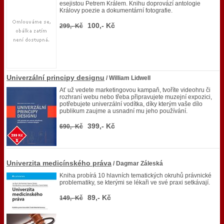
esejistou Petrem Králem. Knihu doprovází antologie
Královy poezie a dokumentární fotografie.
100,- Kč
299,- Kč
Univerzální principy designu
/ William Lidwell
Ať už vedete marketingovou kampaň, tvoříte videohru či
rozhraní webu nebo třeba připravujete muzejní expozici,
potřebujete univerzální vodítka, díky kterým vaše dílo
publikum zaujme a usnadní mu jeho používání.
399,- Kč
690,- Kč
Univerzita medicínského práva
/ Dagmar Záleská
Kniha probírá 10 hlavních tematických okruhů právnické
problematiky, se kterými se lékaři ve své praxi setkávají.
89,- Kč
149,- Kč