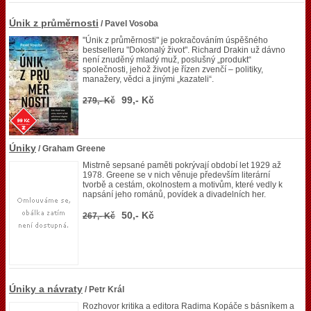
Únik z průměrnosti
/ Pavel Vosoba
"Únik z průměrnosti" je pokračováním úspěšného
bestselleru "Dokonalý život". Richard Drakin už dávno
není znuděný mladý muž, poslušný „produkt“
společnosti, jehož život je řízen zvenčí – politiky,
manažery, vědci a jinými „kazateli“.
99,- Kč
279,- Kč
Úniky
/ Graham Greene
Mistrně sepsané paměti pokrývají období let 1929 až
1978. Greene se v nich věnuje především literární
tvorbě a cestám, okolnostem a motivům, které vedly k
napsání jeho románů, povídek a divadelních her.
50,- Kč
267,- Kč
Úniky a návraty
/ Petr Král
Rozhovor kritika a editora Radima Kopáče s básníkem a