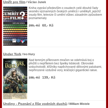
Umřít pro film
/ Václav Junek
Kniha vypráví především o osudech celé dlouhé řady
vesměs významných českých umělců i umělkyň, jejichž
osudy film, televize či umění vůbec zásadním způsobem
poznamenaly.
60,- Kč
299,- Kč
Under York
/ Ivo Hury
Nad temným příkrovem mračen se odehrává boj o
přežití s nepřítelem bez špetky lidskosti. Obrovské
vzducholodě, křižníky napěchované dělovými palubami,
nepřirozené vzdušné vory, kráčející gigantické rakve.
139,- Kč
198,- Kč
Undiny - Poznání z říše vodních duchů
/ William Mistele