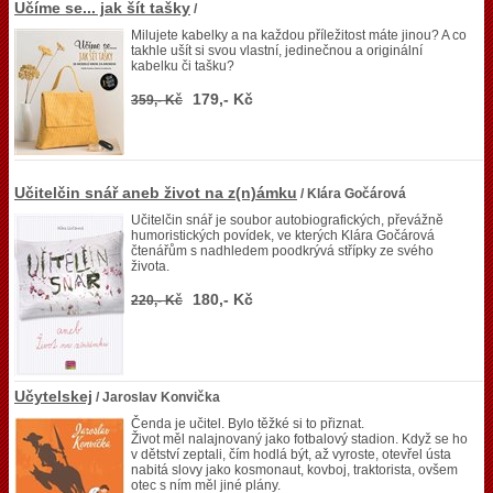
Učíme se... jak šít tašky
/
Milujete kabelky a na každou příležitost máte jinou? A co
takhle ušít si svou vlastní, jedinečnou a originální
kabelku či tašku?
179,- Kč
359,- Kč
Učitelčin snář aneb život na z(n)ámku
/ Klára Gočárová
Učitelčin snář je soubor autobiografických, převážně
humoristických povídek, ve kterých Klára Gočárová
čtenářům s nadhledem poodkrývá střípky ze svého
života.
180,- Kč
220,- Kč
Učytelskej
/ Jaroslav Konvička
Čenda je učitel. Bylo těžké si to přiznat.
Život měl nalajnovaný jako fotbalový stadion. Když se ho
v dětství zeptali, čím hodlá být, až vyroste, otevřel ústa
nabitá slovy jako kosmonaut, kovboj, traktorista, ovšem
otec s ním měl jiné plány.