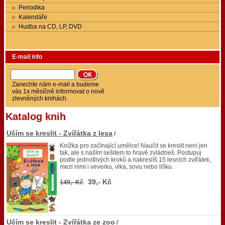
Periodika
Kalendáře
Hudba na CD, LP, DVD
E-mail info
Zanechte nám e-mail a budeme
vás 1x měsíčně informovat o nově
zlevněných knihách.
Katalog knih
Učím se kreslit - Zvířátka z lesa
/
Knížka pro začínající umělce! Naučit se kreslit není jen
tak, ale s naším sešitem to hravě zvládneš. Postupuj
podle jednotlivých kroků a nakreslíš 15 lesních zvířátek,
mezi nimi i veverku, vlka, sovu nebo lišku.
39,- Kč
149,- Kč
Učím se kreslit - Zvířátka ze zoo
/