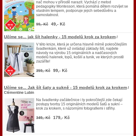
nač mohou v přírodě narazit. Vychází z metod
pedagogiky Montessori, která pomáhá dětem rozvíjet se
vlastním tempem, podporuje jejich sebedůvěru a
samostatnost.
49,- Kč
99,- Kč
Učíme se... jak šít halenky - 15 modelů krok za krokem
/
V této knize, která je určena hlavně mírně pokročilejším
švadlenkám, které už ovládají základy šití, najdete
návody na výrobu 15 originálních a nadčasových
modelů halenek, topů, košilí a tunik, ve kterých prostě
zazáříte!
99,- Kč
359,- Kč
Učíme se... Jak šít šaty a sukně - 15 modelů krok za krokem
/
Clémentine Lubin
Na švadlenky-začátečnice i ty pokročilejší zde čekají
postupy tvorby 15 originálních modelů šatů a sukní –
krok za krokem, s názornými fotografiemi i střihy.
179,- Kč
349,- Kč