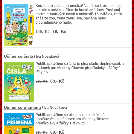
Knížka pro začínající umělce! Naučit se kreslit není jen
tak, ale s naším sešitem to hravě zvládneš. Postupuj
podle jednotlivých kroků a nakreslíš 15 zvířátek, která
znáš ze zoo, třeba zebru, lva, paviána nebo
dlouhatánského hada.
79,- Kč
149,- Kč
Učíme se čísla
/ Iva Nováková
Publikace Učíme se čísla je plná úkolů, doplňovaček a
hádanek pro všechny šikovné předškoláky a žáčky 1.
třídy ZŠ.
69,- Kč
99,- Kč
Učíme se písmena
/ Iva Nováková
Publikace Učíme se písmena je plná úkolů,
doplňovaček a hádanek pro všechny šikovné
předškoláky a žáčky 1. třídy ZŠ.
69,- Kč
99,- Kč