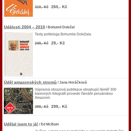
260,- Kč
310,- Kč
Události 2004 – 2010
/ Bohumil Doležal
Texty politologa Bohumila Doležala.
29,- Kč
249,- Kč
Úděl amazonských stromů
/ Jana Horáčková
Výpravná obrazová publikace obsahující téměř 300
barevných fotografií provede čtenáře peruánskou
Amazonií.
299,- Kč
399,- Kč
Udělal jsem to já!
/ Ed McBain