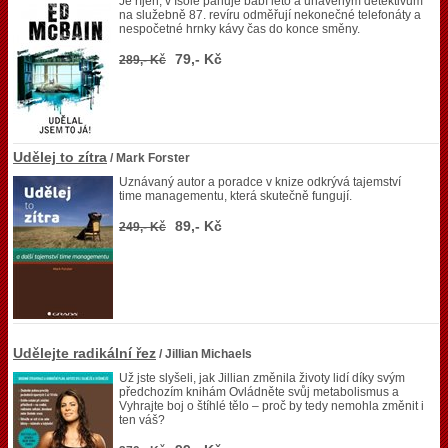
Je říjen, v Isole panuje babí léto a unaveným detektivům
na služebně 87. revíru odměřují nekonečné telefonáty a
nespočetné hrnky kávy čas do konce směny.
79,- Kč
289,- Kč
Udělej to zítra
/ Mark Forster
Uznávaný autor a poradce v knize odkrývá tajemství
time managementu, která skutečně fungují.
89,- Kč
249,- Kč
Udělejte radikální řez
/ Jillian Michaels
Už jste slyšeli, jak Jillian změnila životy lidí díky svým
předchozím knihám Ovládněte svůj metabolismus a
Vyhrajte boj o štíhlé tělo – proč by tedy nemohla změnit i
ten váš?