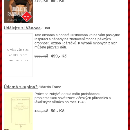
99,- Kč
379,- Kč
Udělejte si Vánoce
/ kol.
Tato obsáhlá a bohatě ilustrovaná kniha vám poskytne
inspiraci a nápady na zhotovení mnoha pěkných
drobností, ozdob i dárečků. K výrobě mnohých z nich
můžete přizvat i děti.
499,- Kč
999,- Kč
Úderná skupina?
/ Martin Franc
Práce se zabývá dosud málo probádanou
problematikou sovětizace v českých přírodních a
lékařských vědách po roce 1948.
50,- Kč
150,- Kč