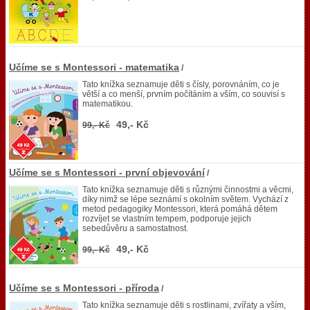
Učíme se s Montessori - matematika
/
Tato knížka seznamuje děti s čísly, porovnáním, co je
větší a co menší, prvním počítáním a vším, co souvisí s
matematikou.
49,- Kč
99,- Kč
Učíme se s Montessori - první objevování
/
Tato knížka seznamuje děti s různými činnostmi a věcmi,
díky nimž se lépe seznámí s okolním světem. Vychází z
metod pedagogiky Montessori, která pomáhá dětem
rozvíjet se vlastním tempem, podporuje jejich
sebedůvěru a samostatnost.
49,- Kč
99,- Kč
Učíme se s Montessori - příroda
/
Tato knížka seznamuje děti s rostlinami, zvířaty a vším,