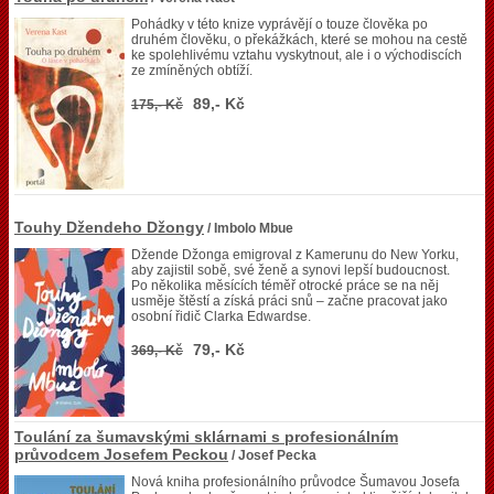
Pohádky v této knize vyprávějí o touze člověka po
druhém člověku, o překážkách, které se mohou na cestě
ke spolehlivému vztahu vyskytnout, ale i o východiscích
ze zmíněných obtíží.
89,- Kč
175,- Kč
Touhy Džendeho Džongy
/ Imbolo Mbue
Džende Džonga emigroval z Kamerunu do New Yorku,
aby zajistil sobě, své ženě a synovi lepší budoucnost.
Po několika měsících téměř otrocké práce se na něj
usměje štěstí a získá práci snů – začne pracovat jako
osobní řidič Clarka Edwardse.
79,- Kč
369,- Kč
Toulání za šumavskými sklárnami s profesionálním
průvodcem Josefem Peckou
/ Josef Pecka
Nová kniha profesionálního průvodce Šumavou Josefa