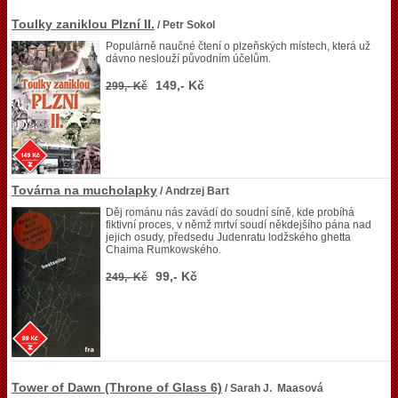
Toulky zaniklou Plzní II.
/ Petr Sokol
Populárně naučné čtení o plzeňských místech, která už
dávno neslouží původním účelům.
149,- Kč
299,- Kč
Továrna na mucholapky
/ Andrzej Bart
Děj románu nás zavádí do soudní síně, kde probíhá
fiktivní proces, v němž mrtví soudí někdejšího pána nad
jejich osudy, předsedu Judenratu lodžského ghetta
Chaima Rumkowského.
99,- Kč
249,- Kč
Tower of Dawn (Throne of Glass 6)
/ Sarah J. Maasová