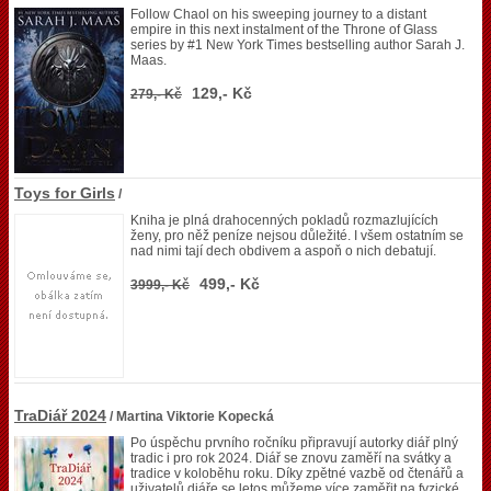
Follow Chaol on his sweeping journey to a distant
empire in this next instalment of the Throne of Glass
series by #1 New York Times bestselling author Sarah J.
Maas.
129,- Kč
279,- Kč
Toys for Girls
/
Kniha je plná drahocenných pokladů rozmazlujících
ženy, pro něž peníze nejsou důležité. I všem ostatním se
nad nimi tají dech obdivem a aspoň o nich debatují.
499,- Kč
3999,- Kč
TraDiář 2024
/ Martina Viktorie Kopecká
Po úspěchu prvního ročníku připravují autorky diář plný
tradic i pro rok 2024. Diář se znovu zaměří na svátky a
tradice v koloběhu roku. Díky zpětné vazbě od čtenářů a
uživatelů diáře se letos můžeme více zaměřit na fyzické