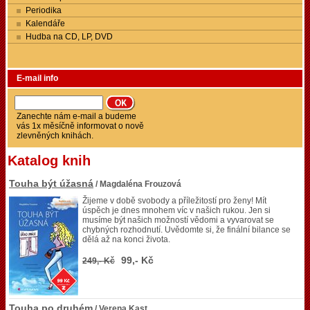
Periodika
Kalendáře
Hudba na CD, LP, DVD
E-mail info
Zanechte nám e-mail a budeme
vás 1x měsíčně informovat o nově
zlevněných knihách.
Katalog knih
Touha být úžasná
/ Magdaléna Frouzová
Žijeme v době svobody a příležitostí pro ženy! Mít
úspěch je dnes mnohem víc v našich rukou. Jen si
musíme být našich možností vědomi a vyvarovat se
chybných rozhodnutí. Uvědomte si, že finální bilance se
dělá až na konci života.
99,- Kč
249,- Kč
Touha po druhém
/ Verena Kast