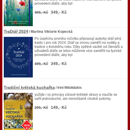
provedení diáře, aby byl
349,- Kč
499,- Kč
TraDiář 2024
/ Martina Viktorie Kopecká
Po úspěchu prvního ročníku připravují autorky diář plný
tradic i pro rok 2024. Diář se znovu zaměří na svátky a
tradice v koloběhu roku. Díky zpětné vazbě od čtenářů a
uživatelů diáře se letos můžeme více zaměřit na fyzické
provedení diáře, aby byl
349,- Kč
499,- Kč
Tradiční krétská kuchařka
/ Irini Milolidakis
yužijte i vy principy zdravé krétské stravy a naučte se
vařit jednoduché, ale mimořádně chutné pokrmy.
149,- Kč
299,- Kč