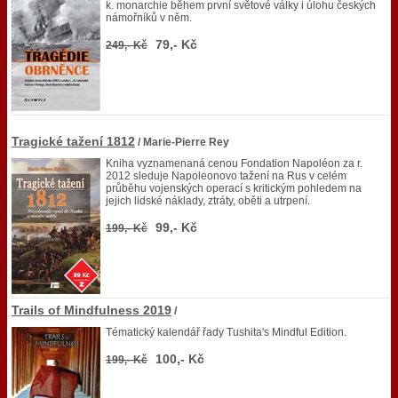
k. monarchie během první světové války i úlohu českých
námořníků v něm.
79,- Kč
249,- Kč
Tragické tažení 1812
/ Marie-Pierre Rey
Kniha vyznamenaná cenou Fondation Napoléon za r.
2012 sleduje Napoleonovo tažení na Rus v celém
průběhu vojenských operací s kritickým pohledem na
jejich lidské náklady, ztráty, oběti a utrpení.
99,- Kč
199,- Kč
Trails of Mindfulness 2019
/
Tématický kalendář řady Tushita's Mindful Edition.
100,- Kč
199,- Kč