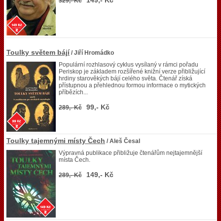
149,- Kč
329,- Kč
Toulky světem bájí
/ Jiří Hromádko
Populární rozhlasový cyklus vysílaný v rámci pořadu
Periskop je základem rozšířené knižní verze přibližující
hrdiny starověkých bájí celého světa. Čtenář získá
přístupnou a přehlednou formou informace o mytických
příbězích...
99,- Kč
289,- Kč
Toulky tajemnými místy Čech
/ Aleš Česal
Výpravná publikace přibližuje čtenářům nejtajemnější
místa Čech.
149,- Kč
289,- Kč