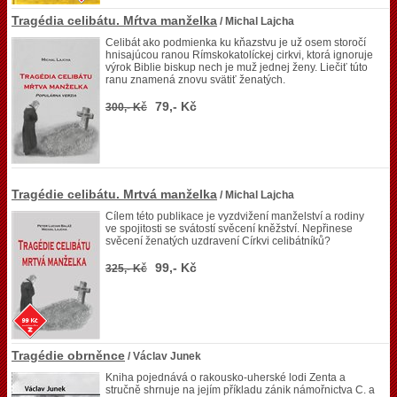
Tragédia celibátu. Mŕtva manželka
/ Michal Lajcha
Celibát ako podmienka ku kňazstvu je už osem storočí
hnisajúcou ranou Rímskokatolíckej cirkvi, ktorá ignoruje
výrok Biblie biskup nech je muž jednej ženy. Liečiť túto
ranu znamená znovu svätiť ženatých.
79,- Kč
300,- Kč
Tragédie celibátu. Mrtvá manželka
/ Michal Lajcha
Cílem této publikace je vyzdvižení manželství a rodiny
ve spojitosti se svátostí svěcení kněžství. Nepřinese
svěcení ženatých uzdravení Církvi celibátníků?
99,- Kč
325,- Kč
Tragédie obrněnce
/ Václav Junek
Kniha pojednává o rakousko-uherské lodi Zenta a
stručně shrnuje na jejím příkladu zánik námořnictva C. a