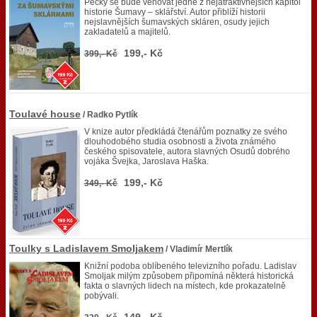
Pecky se bude věnovat jedné z nejatraktivnějších kapitol
historie Šumavy – sklářství. Autor přiblíží historii
nejslavnějších šumavských skláren, osudy jejich
zakladatelů a majitelů.
199,- Kč
399,- Kč
Toulavé house
/ Radko Pytlík
V knize autor předkládá čtenářům poznatky ze svého
dlouhodobého studia osobnosti a života známého
českého spisovatele, autora slavných Osudů dobrého
vojáka Švejka, Jaroslava Haška.
199,- Kč
349,- Kč
Toulky s Ladislavem Smoljakem
/ Vladimír Mertlík
Knižní podoba oblíbeného televizního pořadu. Ladislav
Smoljak milým způsobem připomíná některá historická
fakta o slavných lidech na místech, kde prokazatelně
pobývali.