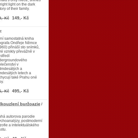
ald's only niece, shines
right light on the dark
tory of their family.
149,- Kč
9,- Kč
c
ní samostatná kniha
tografa Ondřeje Němce
960) přináší sto snímků,
ré vznikly převážně v
středí
dergroundového
lečenství v
dmdesátých a
mdesátých letech a
hycují také Prahu oné
y.
495,- Kč
5,- Kč
dkouzlení buržoazie
/
uhá autorova parodie
ychoanalýzy, postmoderní
ozofie a intelektuálského
stu.