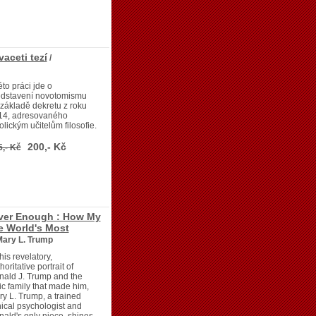
aceti tezí
/
éto práci jde o
edstavení novotomismu
základě dekretu z roku
14, adresovaného
olickým učitelům filosofie.
200,- Kč
5,- Kč
ver Enough : How My
e World's Most
Mary L. Trump
this revelatory,
horitative portrait of
ald J. Trump and the
ic family that made him,
y L. Trump, a trained
nical psychologist and