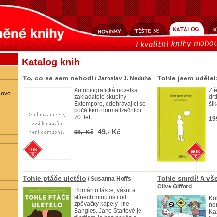
Katalog knih
To, co se sem nehodí
Tohle jsem udělal
/ Jaroslav J. Neduha
Autobiografická novelka
Ztě
lovo
zakladatele skupiny
drt
Extempore, odehrávající se
ši
počátkem normalizačních
70. let.
19
49,- Kč
98,- Kč
Tohle ptáče uletělo
Tohle smrdí! A vš
/ Susanna Hoffs
Clive Gifford
Román o lásce, vášni a
stínech minulosti od
Kol
zpěvačky kapely The
nen
Bangles. Jane Startové je
Ka