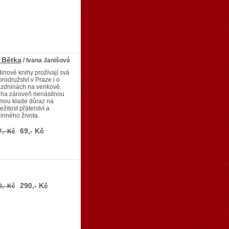
ř Bětka
/ Ivana Janišová
inové knihy prožívají svá
rodružství v Praze i o
ázdninách na venkově.
iha zároveň nenásilnou
mou klade důraz na
ežitost přátelství a
inného života.
69,- Kč
7,- Kč
290,- Kč
0,- Kč