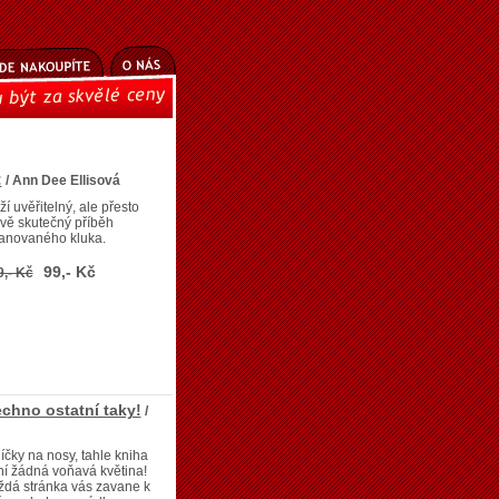
:
/ Ann Dee Ellisová
ží uvěřitelný, ale přesto
ivě skutečný příběh
kanovaného kluka.
99,- Kč
9,- Kč
echno ostatní taky!
/
íčky na nosy, tahle kniha
í žádná voňavá květina!
ždá stránka vás zavane k