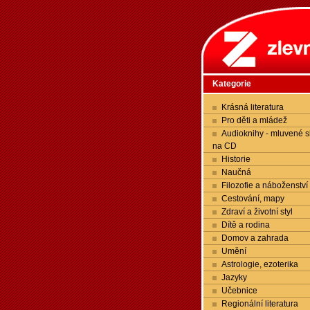
Kategorie
Krásná literatura
Pro děti a mládež
Audioknihy - mluvené s
na CD
Historie
Naučná
Filozofie a náboženství
Cestování, mapy
Zdraví a životní styl
Dítě a rodina
Domov a zahrada
Umění
Astrologie, ezoterika
Jazyky
Učebnice
Regionální literatura