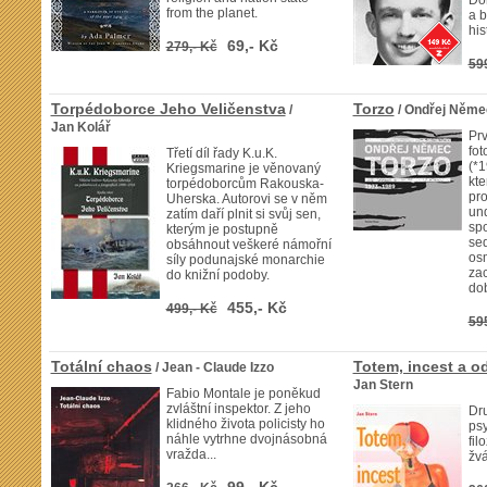
Don
from the planet.
a b
his
69,- Kč
279,- Kč
59
Torpédoborce Jeho Veličenstva
Torzo
/
/ Ondřej Něme
Jan Kolář
Prv
fo
Třetí díl řady K.u.K.
(*1
Kriegsmarine je věnovaný
kte
torpédoborcům Rakouska-
pro
Uherska. Autorovi se v něm
un
zatím daří plnit si svůj sen,
spo
kterým je postupně
se
obsáhnout veškeré námořní
os
síly podunajské monarchie
zac
do knižní podoby.
dob
455,- Kč
499,- Kč
59
Totální chaos
Totem, incest a o
/ Jean - Claude Izzo
Jan Stern
Fabio Montale je poněkud
zvláštní inspektor. Z jeho
Dr
klidného života policisty ho
ps
náhle vytrhne dvojnásobná
fil
vražda...
žvá