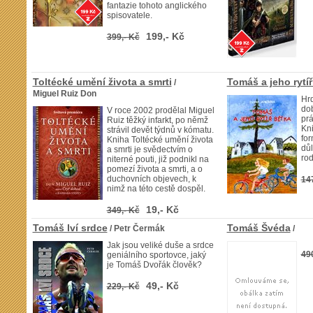
fantazie tohoto anglického
spisovatele.
199,- Kč
399,- Kč
Toltécké umění života a smrti
Tomáš a jeho rytí
/
Miguel Ruiz Don
Hrd
dob
V roce 2002 prodělal Miguel
pr
Ruiz těžký infarkt, po němž
Kn
strávil devět týdnů v kómatu.
for
Kniha Toltécké umění života
důl
a smrti je svědectvím o
rod
niterné pouti, již podnikl na
pomezí života a smrti, a o
duchovních objevech, k
14
nimž na této cestě dospěl.
19,- Kč
349,- Kč
Tomáš lví srdce
Tomáš Švéda
/ Petr Čermák
/
Jak jsou veliké duše a srdce
49
geniálního sportovce, jaký
je Tomáš Dvořák člověk?
49,- Kč
229,- Kč