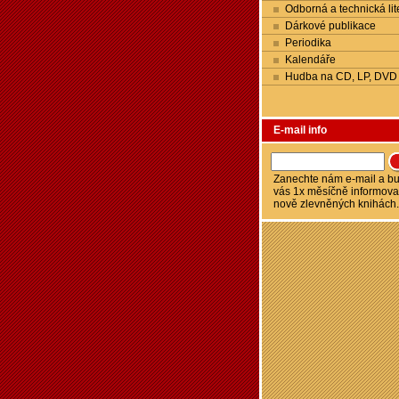
Odborná a technická lit
Dárkové publikace
Periodika
Kalendáře
Hudba na CD, LP, DVD
E-mail info
Zanechte nám e-mail a 
vás 1x měsíčně informova
nově zlevněných knihách.