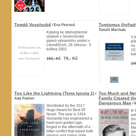
Tomáš Vosolsobě
Tomismus čtyřiadv
/ Eva Petrová
Tomáš Machula
Katalog ke stejnojmenné
výstavě v Severočeské
V t
galerii výtvarného umění v
př
Litoměřicích, 28. března - 5.
na 
května 2002.
19
kat
79,- Kč
150,- Kč
24
Too Like the Lightning (Terra Ignota 1)
Too Much and Ne
/
Family Created th
Ada Palmer
Dangerous Man
/ 
Shortlisted for the 2017
Hugo Award for Best SF
In 
Novel. The year is 2454.
aut
Humanity has engineered a
Don
hard-won golden age,
tox
forged in the aftermath of a
Mar
bitter conflict that wiped both
cli
religion and nation state