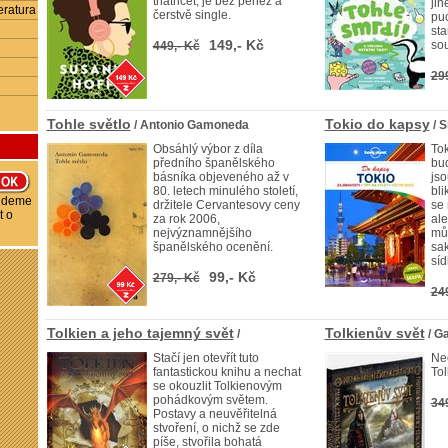
třiatřicet, je bez peněz a
ji
eratura
čerstvě single.
puc
st
149,- Kč
so
449,- Kč
29
Tohle světlo
Tokio do kapsy
/ Antonio Gamoneda
/ 
Obsáhlý výbor z díla
Tok
předního španělského
bu
básníka objeveného až v
jso
80. letech minulého století,
bli
budeme
držitele Cervantesovy ceny
se
t o
za rok 2006,
ale
nejvýznamnějšího
můž
španělského ocenění.
sak
síd
99,- Kč
279,- Kč
24
Tolkien a jeho tajemný svět
Tolkienův svět
/
/ G
Stačí jen otevřít tuto
Neo
fantastickou knihu a nechat
Tol
se okouzlit Tolkienovým
pohádkovým světem.
34
Postavy a neuvěřitelná
stvoření, o nichž se zde
píše, stvořila bohatá