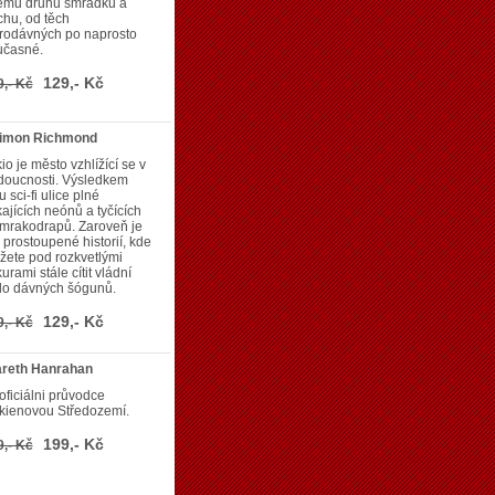
nému druhu smrádku a
hu, od těch
arodávných po naprosto
učasné.
129,- Kč
9,- Kč
Simon Richmond
io je město vzhlížící se v
doucnosti. Výsledkem
u sci-fi ulice plné
kajících neónů a tyčících
 mrakodrapů. Zaroveň je
 prostoupené historií, kde
ete pod rozkvetlými
urami stále cítit vládní
lo dávných šógunů.
129,- Kč
9,- Kč
areth Hanrahan
ficiálni průvodce
kienovou Středozemí.
199,- Kč
9,- Kč