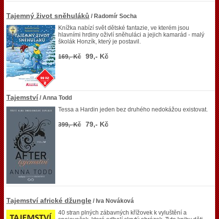
Tajemný život sněhuláků
/ Radomír Socha
Knížka nabízí svět dětské fantazie, ve kterém jsou
hlavními hrdiny oživlí sněhuláci a jejich kamarád - malý
školák Honzík, který je postavil.
99,- Kč
169,- Kč
Tajemství
/ Anna Todd
Tessa a Hardin jeden bez druhého nedokážou existovat.
79,- Kč
399,- Kč
Tajemství africké džungle
/ Iva Nováková
40 stran plných zábavných křížovek k vyluštění a