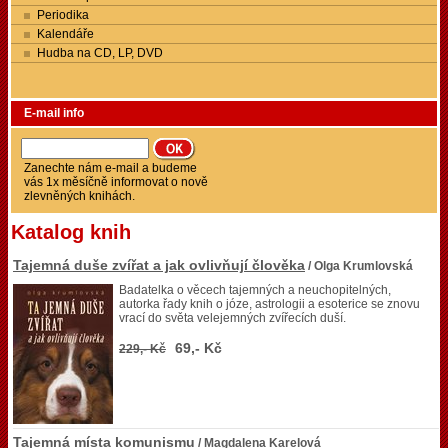
Periodika
Kalendáře
Hudba na CD, LP, DVD
E-mail info
Zanechte nám e-mail a budeme
vás 1x měsíčně informovat o nově
zlevněných knihách.
Katalog knih
Tajemná duše zvířat a jak ovlivňují člověka
/ Olga Krumlovská
Badatelka o věcech tajemných a neuchopitelných,
autorka řady knih o józe, astrologii a esoterice se znovu
vrací do světa velejemných zvířecích duší.
69,- Kč
229,- Kč
Tajemná místa komunismu
/ Magdalena Karelová