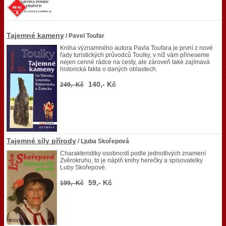
Tajemné kameny
/ Pavel Toufar
Kniha významného autora Pavla Toufara je první z nové
řady turistických průvodců Toulky, v níž vám přineseme
nejen cenné rádce na cesty, ale zároveň také zajímavá
historická fakta o daných oblastech.
140,- Kč
249,- Kč
Tajemné síly přírody
/ Ljuba Skořepová
Charakteristiky osobností podle jednotlivých znamení
Zvěrokruhu, to je náplň knihy herečky a spisovatelky
Luby Skořepové.
59,- Kč
199,- Kč