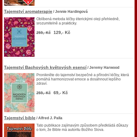
Tajemství aromaterapie
/ Jennie Hardingová
Oblíbená metoda léčby éterickými oleji přehledně,
srozumitelně a prakticky.
129,- Kč
259,- Kč
Tajemství Bachových květových esencí
/ Jeremy Harwood
Pronikněte do tajemství bezpečné a přírodní léčby, která
pomáhá harmonizovat emoce a dosáhnout lepšího
zdraví.
69,- Kč
259,- Kč
Tajemství bible
/ Alfred J. Palla
Tato publikace zajímavým způsobem předkládá důkazy
o tom, že Bible má autoritu Božího Slova.