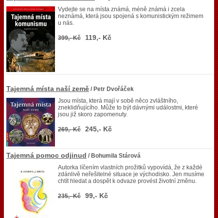
Vydejte se na místa známá, méně známá i zcela
neznámá, která jsou spojená s komunistickým režimem
u nás.
119,- Kč
399,- Kč
Tajemná místa naší země
/ Petr Dvořáček
Jsou místa, která mají v sobě něco zvláštního,
zneklidňujícího. Může to být dávnými událostmi, které
jsou již skoro zapomenuty.
245,- Kč
269,- Kč
Tajemná pomoc odjinud
/ Bohumila Stárová
Autorka líčením vlastních prožitků vypovídá, že z každé
zdánlivě neřešitelné situace je východisko. Jen musíme
chtít hledat a dospět k odvaze provést životní změnu.
99,- Kč
235,- Kč