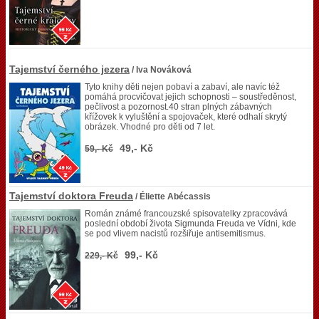
Tajemství černého jezera
/ Iva Nováková
Tyto knihy děti nejen pobaví a zabaví, ale navíc též
pomáhá procvičovat jejich schopnosti – soustředěnost,
pečlivost a pozornost.40 stran plných zábavných
křížovek k vyluštění a spojovaček, které odhalí skrytý
obrázek. Vhodné pro děti od 7 let.
49,- Kč
59,- Kč
Tajemství doktora Freuda
/ Éliette Abécassis
Román známé francouzské spisovatelky zpracovává
poslední období života Sigmunda Freuda ve Vídni, kde
se pod vlivem nacistů rozšiřuje antisemitismus.
99,- Kč
229,- Kč