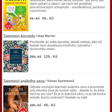
spojovaček, které odhalí skrytý obrázek. Tyto knihy děti
nejen pobaví a zabaví, ale navíc též pomáhájí
procvičovat jejich schopnosti – soustředěnost, pečlivost
a pozornost.
49,- Kč
59,- Kč
Tajemství ájurvédy
/ Gopi Warrier
Pronikněte do světa ájurvédy, staleté metody, díky níž
budete moci dosáhnout emočního, fyzického i
duchovního zdraví.
129,- Kč
259,- Kč
Tajemství análního sexu
/ Tristan Taorminová
Odhalte vzrušující tajemství análního sexu a povzneste
svůj milostný život do nových výšin…Myslíte si, že tohle
není nic pro vás? Že je to dokonce něco, co je tak trochu
nečisté, trochu zvrácené? Nedejte se mýlit.
49,- Kč
299,- Kč