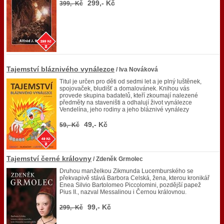
299,- Kč
399,- Kč
Tajemství bláznivého vynálezce
/ Iva Nováková
Titul je určen pro děti od sedmi let a je plný luštěnek,
spojovaček, bludišť a domalovánek. Knihou vás
provede skupina badatelů, kteří zkoumají nalezené
předměty na staveništi a odhalují život vynálezce
Vendelína, jeho rodiny a jeho bláznivé vynálezy
49,- Kč
59,- Kč
Tajemství černé královny
/ Zdeněk Grmolec
Druhou manželkou Zikmunda Lucemburského se
překvapivě stává Barbora Celská, žena, kterou kronikář
Enea Silvio Bartolomeo Piccolomini, pozdější papež
Pius II., nazval Messalinou i Černou královnou.
99,- Kč
299,- Kč