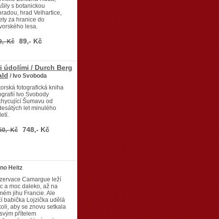
šily s botanickou
radou, hrad Velhartice,
ety za hranice do
vorského lesa.
89,- Kč
9,- Kč
 údolími / Durch Berg
ald
/ Ivo Svoboda
orská fotografická kniha
ografií Ivo Svobody
chycující Šumavu od
esátých let minulého
etí.
748,- Kč
50,- Kč
no Heitz
zervace Camargue leží
c a moc daleko, až na
ém jihu Francie. Ale
čí babička Lojzička udělá
oli, aby se znovu setkala
svým přítelem