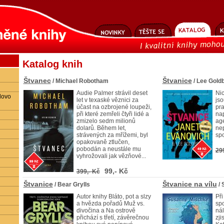
Katalog knih
Štvanec
Štvanice
/ Michael Robotham
/ Lee Gold
Audie Palmer strávil deset
Ni
lovo
let v texaské věznici za
jso
účast na ozbrojené loupeži,
pra
při které zemřeli čtyři lidé a
nap
zmizelo sedm milionů
age
dolarů. Během let,
ne
strávených za mřížemi, byl
spo
opakovaně ztlučen,
pobodán a neustále mu
29
vyhrožovali jak vězňové...
99,- Kč
399,- Kč
Štvanice
Štvanice na vílu
/ Bear Grylls
/ 
Autor knihy Bláto, pot a slzy
Při
a hvězda pořadů Muž vs.
spo
divočina a Na ostrově
nál
přichází s třetí, závěrečnou
zji