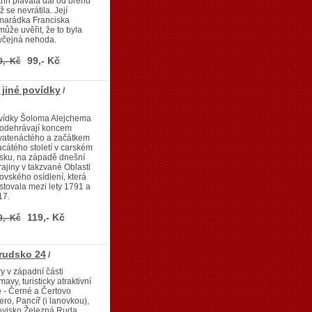
rin plavala dál od břehu
ž se nevrátila. Její
marádka Franciska
ůže uvěřit, že to byla
yčejná nehoda.
99,- Kč
9,- Kč
 jiné povídky
/
vídky Šoloma Alejchema
 odehrávají koncem
vatenáctého a začátkem
cátého století v carském
sku, na západě dnešní
ajiny v takzvané Oblasti
ovského osídlení, která
stovala mezi lety 1791 a
17.
119,- Kč
9,- Kč
rudsko 24
/
y v západní části
avy, turisticky atraktivní
e - Černé a Čertovo
ero, Pancíř (i lanovkou),
ovisko Železná Ruda,