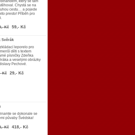
dinandem, který se tam
těhoval. Chystá se na
ouhou cestu… a pojede
ito presto! Příběh pro
i.
59,- Kč
9,- Kč
k Svěrák
kládací leporelo pro
menší děti s textem
ámé písničky Zdeňka
ěráka a veselými obrázky
dislavy Pechové.
29,- Kč
- Kč
s
znamte se dokonale se
emi půvaby Švédska!
418,- Kč
8,- Kč