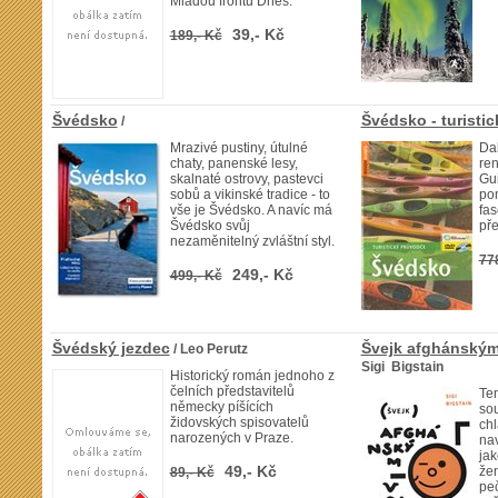
Mladou frontu Dnes.
39,- Kč
189,- Kč
Švédsko
Švédsko - turisti
/
Mrazivé pustiny, útulné
Dal
chaty, panenské lesy,
re
skalnaté ostrovy, pastevci
Gui
sobů a vikinské tradice - to
pom
vše je Švédsko. A navíc má
fas
Švédsko svůj
pře
nezaměnitelný zvláštní styl.
77
249,- Kč
499,- Kč
Švédský jezdec
Švejk afghánským
/ Leo Perutz
Sigi Bigstain
Historický román jednoho z
čelních představitelů
Ten
německy píšících
so
židovských spisovatelů
chl
narozených v Praze.
nav
jak
49,- Kč
žen
89,- Kč
peč