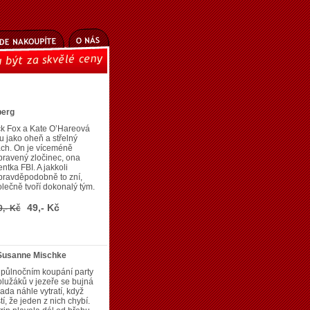
berg
ck Fox a Kate O’Hareová
u jako oheň a střelný
ch. On je víceméně
ravený zločinec, ona
ntka FBI. A jakkoli
pravděpodobně to zní,
lečně tvoří dokonalý tým.
49,- Kč
9,- Kč
Susanne Mischke
 půlnočním koupání party
lužáků v jezeře se bujná
ada náhle vytratí, když
stí, že jeden z nich chybí.