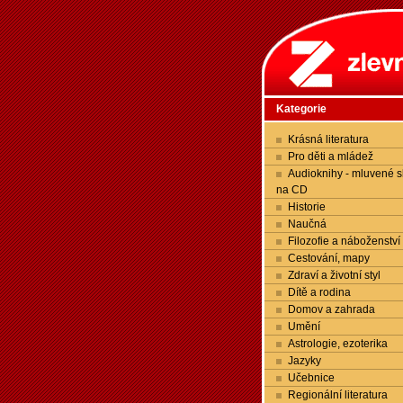
Kategorie
Krásná literatura
Pro děti a mládež
Audioknihy - mluvené s
na CD
Historie
Naučná
Filozofie a náboženství
Cestování, mapy
Zdraví a životní styl
Dítě a rodina
Domov a zahrada
Umění
Astrologie, ezoterika
Jazyky
Učebnice
Regionální literatura