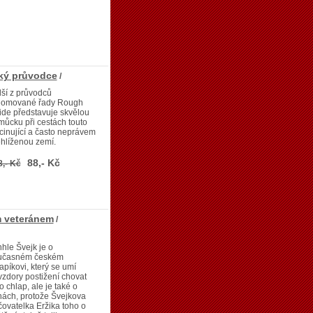
cký průvodce
/
ší z průvodců
nomované řady Rough
de představuje skvělou
ůcku při cestách touto
cinující a často neprávem
hlíženou zemí.
88,- Kč
8,- Kč
 veteránem
/
hle Švejk je o
učasném českém
apíkovi, který se umí
zdory postižení chovat
o chlap, ale je také o
ách, protože Švejkova
ovatelka Eržika toho o