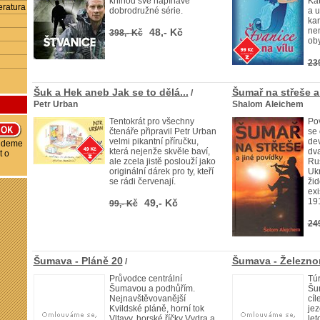
knihou své napínavé
Kat
eratura
dobrodružné série.
a u
ka
nem
48,- Kč
398,- Kč
ob
23
Šuk a Hek aneb Jak se to dělá...
Šumař na střeše a
/
Petr Urban
Shalom Aleichem
Tentokrát pro všechny
Po
čtenáře připravil Petr Urban
se
velmi pikantní příručku,
de
budeme
která nejenže skvěle baví,
dva
t o
ale zcela jistě poslouží jako
Ru
originální dárek pro ty, kteří
Ukr
se rádi červenají.
žid
exi
19
49,- Kč
99,- Kč
24
Šumava - Pláně 20
Šumava - Železno
/
Průvodce centrální
Túr
Šumavou a podhůřím.
Šum
Nejnavštěvovanější
cíl
Kvildské pláně, horní tok
jez
Vltavy, horské říčky Vydra a
let