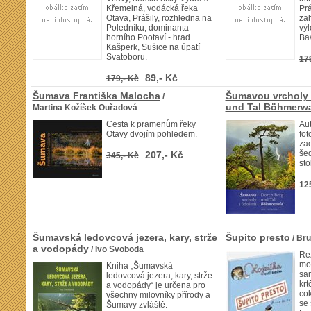
Křemelná, vodácká řeka
Prá
Otava, Prášily, rozhledna na
zah
Poledníku, dominanta
výl
horního Pootaví - hrad
Ba
Kašperk, Sušice na úpatí
Svatoboru.
17
89,- Kč
179,- Kč
Šumava Františka Malocha
Šumavou vrcholy i
/
und Tal Böhmerw
Martina Kožíšek Ouřadová
Cesta k pramenům řeky
Aut
Otavy dvojím pohledem.
fot
za
šed
207,- Kč
345,- Kč
stol
12
Šumavská ledovcová jezera, kary, strže
Šupito presto
/ Bru
a vodopády
/ Ivo Svoboda
Re
mo
Kniha „Šumavská
sam
ledovcová jezera, kary, strže
krt
a vodopády“ je určena pro
cok
všechny milovníky přírody a
se 
Šumavy zvláště.