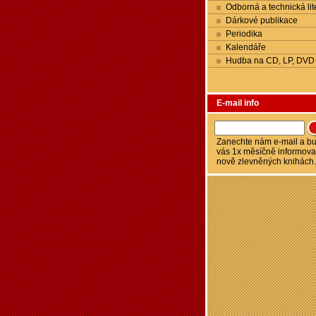
Odborná a technická lit
Dárkové publikace
Periodika
Kalendáře
Hudba na CD, LP, DVD
E-mail info
Zanechte nám e-mail a 
vás 1x měsíčně informova
nově zlevněných knihách.