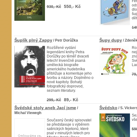
Fer
ods
550,- Kč
930,- Kč
dl
šup
dět
14
Šuplík plný Zappy
Šupy dupy
/ Petr Dorůžka
/ Zdeně
Rozšířené vydání
Roz
legendární knihy Petra
nej
Dorůžky po téměř dvaceti
zn
letech! Invenčně psaná
Sv
umělecká biografie
La
amerického hudebníka
přibližuje a komentuje jeho
79,
tvorbu a názory. Doplněno o
nové kapitoly. Bohatý
fotografický doprovod,
seznam literatury.
89,- Kč
299,- Kč
Švédské stoly aneb Jací jsme
Švédsko
/
/ S. Vicker
Michal Viewegh
Se
vš
Současný český spisovatel
se představuje s výběrem
satirických fejetonů, které
59
psal v minulých letech pro