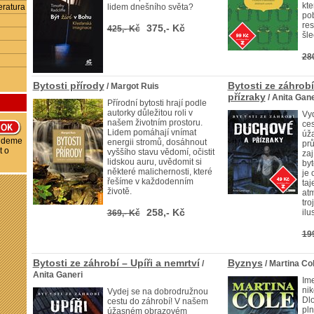
kte
eratura
lidem dnešního světa?
po
res
375,- Kč
425,- Kč
šle
28
Bytosti přírody
Bytosti ze záhrob
/ Margot Ruis
přízraky
/ Anita Gane
Přírodní bytosti hrají podle
autorky důležitou roli v
Vyd
našem životním prostoru.
ces
Lidem pomáhají vnímat
úž
budeme
energii stromů, dosáhnout
prů
t o
vyššího stavu vědomí, očistit
zaj
lidskou auru, uvědomit si
byt
některé malichernosti, které
je
řešíme v každodenním
ta
životě.
at
tro
258,- Kč
ilu
369,- Kč
19
Bytosti ze záhrobí – Upíři a nemrtví
Byznys
/
/ Martina Co
Anita Ganeri
Ime
nik
Vydej se na dobrodružnou
Dlo
cestu do záhrobí! V našem
pln
úžasném obrazovém