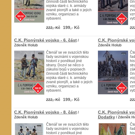
činnosti části technického
čin
vojska staré c. k. armády
voj
zvané pionýři a také o jejich
zva
vzniku, organizaci a
vzn
vybavení.
vyb
199,- Kč
222,- Kč
22
C.K. Pionýrské vojsko - 6. část
C.K. Pionýrské voj
/
Zdeněk Holub
Zdeněk Holub
Čtenář se ve svazcích této
Čte
řady seznámí s vojenskou
řa
historií z poněkud jiné
his
strany. Dozví se něco o
str
zákulisí bojů v popisech
zák
činnosti části technického
čin
vojska staré c. k. armády
voj
zvané pionýři, a také o jejich
zva
vzniku, organizaci a
vzn
vybavení.
vyb
199,- Kč
222,- Kč
22
C.K. Pionýrské vojsko - 8. část
C.K. Pionýrské voj
/
Dodatky
Zdeněk Holub
/ Zdeněk H
Čtenář se ve svazcích této
Čte
řady seznámí s vojenskou
řa
historií z poněkud jiné
his