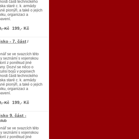
nosti části technického
ska staré c. k. armády
né pionýři, a také o jejich
iku, organizaci a
avení.
199,- Kč
2,- Kč
sko - 7. část
/
nář se ve svazcích této
dy seznámí s vojenskou
torií z poněkud jiné
any. Dozví se něco o
ulisí bojů v popisech
nosti části technického
ska staré c. k. armády
né pionýři, a také o jejich
iku, organizaci a
avení.
199,- Kč
2,- Kč
sko 9. část -
olub
nář se ve svazcích této
dy seznámí s vojenskou
torií z poněkud jiné