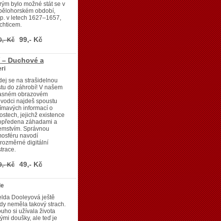
rým bylo možné stát se v
bělohorském období,
p. v letech 1627–1657,
chticem.
99,- Kč
0,- Kč
í – Duchové a
ri
ej se na strašidelnou
tu do záhrobí! V našem
asném obrazovém
vodci najdeš spoustu
ímavých informací o
ostech, jejichž existence
 opředena záhadami a
jemstvím. Správnou
mosféru navodí
jrozměrné digitální
strace.
49,- Kč
9,- Kč
le
lda Dooleyová ještě
dy neměla takový strach.
uho si užívala života
ými doušky, ale teď je