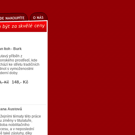
n Itoh - Burk
tavý příběh z
onského prostředí, kde
hází ke střetu tradičních
dnot s vymoženostmi
derní doby.
148,- Kč
8,- Kč
vana Austová
žejními tématy této práce
u změny v titulatuře,
oba nobilitačního
cesu, a v neposlední
ě také zásluhy, díky