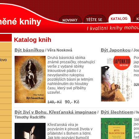
Katalog knih
Být básnířkou
Být Japonkou
/ Věra Nosková
/ Joa
Druhá básnická sbírka
Pou
lovo
známé prozaičky, obsahující
jap
verše z vydané sbírky
doc
Inkoustové pádlo i z
ho
nevydaného rukopisu
mo
pozdějších básní je letmým
nahlédnutím do hloubky
32
času, který své příběhy
uzavřel.
90,- Kč
140,- Kč
Být živí v Bohu. Křesťanská imaginace
Býti šlechticem
/
/ I
Timothy Radcliffe
Stě
jso
Křesťanská víra je
pod
pozváním k plnosti života v
pro
přátelství s Bohem a lidmi.
řad
Jak toto pozvání tlumočit