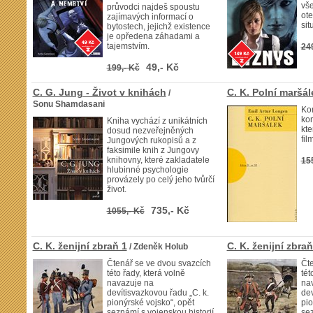
vše
průvodci najdeš spoustu
ote
zajímavých informací o
sit
bytostech, jejichž existence
je opředena záhadami a
tajemstvím.
24
49,- Kč
199,- Kč
C. G. Jung - Život v knihách
C. K. Polní maršál
/
Sonu Shamdasani
Ko
kom
Kniha vychází z unikátních
kt
dosud nezveřejněných
fil
Jungových rukopisů a z
faksimile knih z Jungovy
knihovny, které zakladatele
15
hlubinné psychologie
provázely po celý jeho tvůrčí
život.
735,- Kč
1055,- Kč
C. K. ženijní zbraň 1
C. K. ženijní zbraň
/ Zdeněk Holub
Čtenář se ve dvou svazcích
Čte
této řady, která volně
tét
navazuje na
na
devítisvazkovou řadu „C. k.
dev
pionýrské vojsko“, opět
pio
seznámí s vojenskou historií
sez