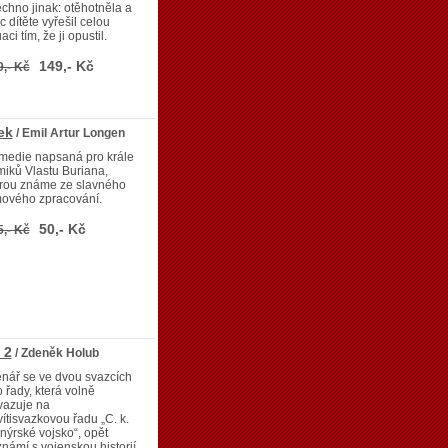
chno jinak: otěhotněla a
c dítěte vyřešil celou
uaci tím, že ji opustil.
149,- Kč
9,- Kč
ek
/ Emil Artur Longen
medie napsaná pro krále
iků Vlastu Buriana,
erou známe ze slavného
mového zpracování.
50,- Kč
5,- Kč
 2
/ Zdeněk Holub
nář se ve dvou svazcích
o řady, která volně
vazuje na
ítisvazkovou řadu „C. k.
nýrské vojsko“, opět
námí s vojenskou historií