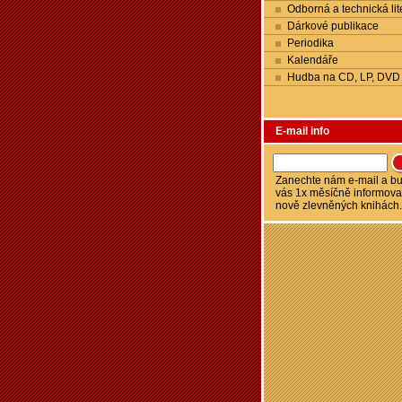
Odborná a technická lit
Dárkové publikace
Periodika
Kalendáře
Hudba na CD, LP, DVD
E-mail info
Zanechte nám e-mail a 
vás 1x měsíčně informova
nově zlevněných knihách.