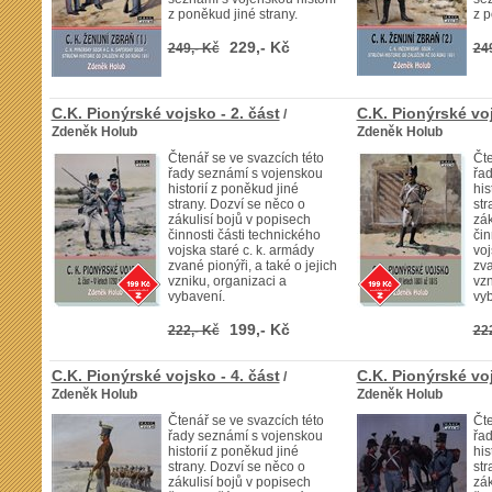
z poněkud jiné strany.
z p
229,- Kč
249,- Kč
24
C.K. Pionýrské vojsko - 2. část
C.K. Pionýrské voj
/
Zdeněk Holub
Zdeněk Holub
Čtenář se ve svazcích této
Čte
řady seznámí s vojenskou
řa
historií z poněkud jiné
his
strany. Dozví se něco o
str
zákulisí bojů v popisech
zák
činnosti části technického
čin
vojska staré c. k. armády
voj
zvané pionýři, a také o jejich
zva
vzniku, organizaci a
vzn
vybavení.
vyb
199,- Kč
222,- Kč
22
C.K. Pionýrské vojsko - 4. část
C.K. Pionýrské voj
/
Zdeněk Holub
Zdeněk Holub
Čtenář se ve svazcích této
Čte
řady seznámí s vojenskou
řa
historií z poněkud jiné
his
strany. Dozví se něco o
str
zákulisí bojů v popisech
zák