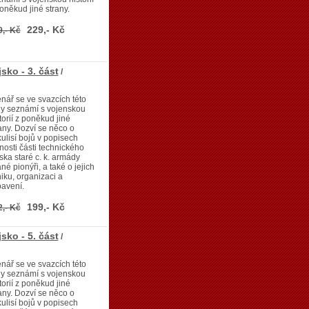
oněkud jiné strany.
229,- Kč
9,- Kč
sko - 3. část
/
nář se ve svazcích této
dy seznámí s vojenskou
torií z poněkud jiné
any. Dozví se něco o
ulisí bojů v popisech
nosti části technického
ska staré c. k. armády
né pionýři, a také o jejich
iku, organizaci a
avení.
199,- Kč
2,- Kč
sko - 5. část
/
nář se ve svazcích této
dy seznámí s vojenskou
torií z poněkud jiné
any. Dozví se něco o
ulisí bojů v popisech