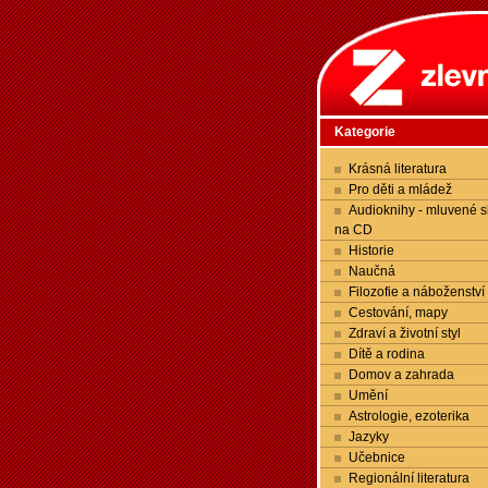
Kategorie
Krásná literatura
Pro děti a mládež
Audioknihy - mluvené s
na CD
Historie
Naučná
Filozofie a náboženství
Cestování, mapy
Zdraví a životní styl
Dítě a rodina
Domov a zahrada
Umění
Astrologie, ezoterika
Jazyky
Učebnice
Regionální literatura