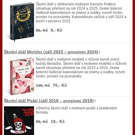
Školní diář s oblíbeným motivem Harryho Pottera
obsahuje přehled na rok 2024 a 2025, české týdenní
řádkové kalendárium se jmény a svátky, rozvrh hodin,
prostor na poznámky. Kalendárium začíná v září 2024 a
končí v prosinci 2025.
9,- Kč
85,- Kč
Školní diář Motýlci (září 2023 – prosinec 2024)
/
Školní diář s motivem motýlků v růžové barvě ocení
každá školačka. Školní diář s motivem motýlků v růžové
barvě obsahuje přehled na rok 2023 a 2024, české
týdenní řádkové kalendárium se jmény a svátky, rozvrh
hodin, prostor na poznámky.
70,- Kč
139,- Kč
Školní diář Piráti (září 2018 – prosinec 2019)
/
Užitečný školní diář s motivem pirátů v praktickém
formátu.
19,- Kč
99,- Kč