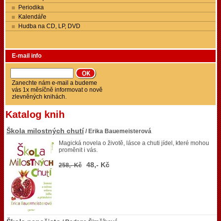
Periodika
Kalendáře
Hudba na CD, LP, DVD
E-mail info
Zanechte nám e-mail a budeme
vás 1x měsíčně informovat o nově
zlevněných knihách.
Katalog knih
Škola milostných chutí
/ Erika Bauemeisterová
Magická novela o životě, lásce a chuti jídel, které mohou
proměnit i vás.
48,- Kč
258,- Kč