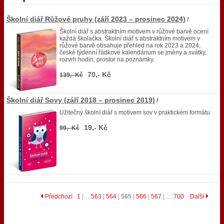
Školní diář Růžové pruhy (září 2023 – prosinec 2024)
/
Školní diář s abstraktním motivem v růžové barvě ocení
každá školačka. Školní diář s abstraktním motivem v
růžové barvě obsahuje přehled na rok 2023 a 2024,
české týdenní řádkové kalendárium se jmény a svátky,
rozvrh hodin, prostor na poznámky.
70,- Kč
139,- Kč
Školní diář Sovy (září 2018 – prosinec 2019)
/
Užitečný školní diář s motivem sov v praktickém formátu.
19,- Kč
99,- Kč
Předchozí
1
|…
563
|
564
|
565
|
566
|
567
| …
700
Další