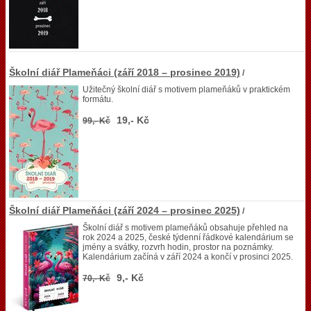
Školní diář Plameňáci (září 2018 – prosinec 2019)
/
Užitečný školní diář s motivem plameňáků v praktickém
formátu.
19,- Kč
99,- Kč
Školní diář Plameňáci (září 2024 – prosinec 2025)
/
Školní diář s motivem plameňáků obsahuje přehled na
rok 2024 a 2025, české týdenní řádkové kalendárium se
jmény a svátky, rozvrh hodin, prostor na poznámky.
Kalendárium začíná v září 2024 a končí v prosinci 2025.
9,- Kč
70,- Kč