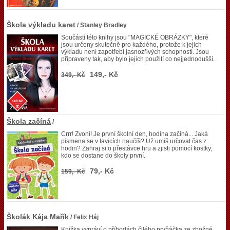
Škola výkladu karet
/ Stanley Bradley
Součástí této knihy jsou "MAGICKÉ OBRÁZKY", které
jsou určeny skutečně pro každého, protože k jejich
výkladu není zapotřebí jasnozřivých schopností. Jsou
připraveny tak, aby bylo jejich použití co nejjednodušší.
149,- Kč
349,- Kč
Škola začíná
/
Crrr! Zvoní! Je první školní den, hodina začíná... Jaká
písmena se v lavicích naučíš? Už umíš určovat čas z
hodin? Zahraj si o přestávce hru a zjisti pomocí kostky,
kdo se dostane do školy první.
79,- Kč
159,- Kč
Školák Kája Mařík
/ Felix Háj
Knížka vypráví o příhodách čilého prvňáčka ze zbožné