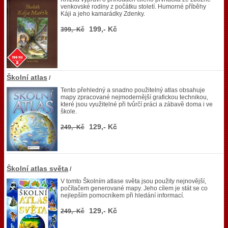
venkovské rodiny z počátku století. Humorné příběhy
Káji a jeho kamarádky Zdenky.
199,- Kč
399,- Kč
Školní atlas
/
Tento přehledný a snadno použitelný atlas obsahuje
mapy zpracované nejmodernější grafickou technikou,
které jsou využitelné při tvůrčí práci a zábavě doma i ve
škole.
129,- Kč
249,- Kč
Školní atlas světa
/
V tomto Školním atlase světa jsou použity nejnovější,
počítačem generované mapy. Jeho cílem je stát se co
nejlepším pomocníkem při hledání informací.
129,- Kč
249,- Kč