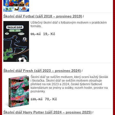
Školní diář Fotbal (září 2018 – prosinec 2019)
/
Užitečný školní diář s fotbalovým motivem v praktickém
formátu.
19,- Kč
99,- Kč
Školní diář Fresh (září 2023 – prosinec 2024)
/
Školní diář se svěžím motivem, který ocení každý školák
i školačka. Školní diář se svěžím motivem obsahuje
přehled na rok 2023 a 2024, české týdenní řádkové
kalendárium se jmény a svátky, rozvrh hodin, prostor na
poznámky.
70,- Kč
139,- Kč
Školní diář Harry Potter (září 2024 – prosinec 2025)
/