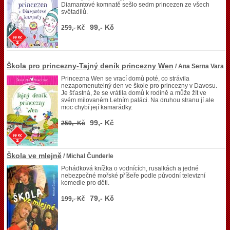
Diamantové komnatě sešlo sedm princezen ze všech
světadílů.
99,- Kč
259,- Kč
Škola pro princezny-Tajný deník princezny Wen
/ Ana Serna Vara
Princezna Wen se vrací domů poté, co strávila
nezapomenutelný den ve škole pro princezny v Davosu.
Je šťastná, že se vrátila domů k rodině a může žít ve
svém milovaném Letním paláci. Na druhou stranu jí ale
moc chybí její kamarádky.
99,- Kč
259,- Kč
Škola ve mlejně
/ Michal Čunderle
Pohádková knížka o vodnících, rusalkách a jedné
nebezpečné mořské příšeře podle původní televizní
komedie pro děti.
79,- Kč
199,- Kč