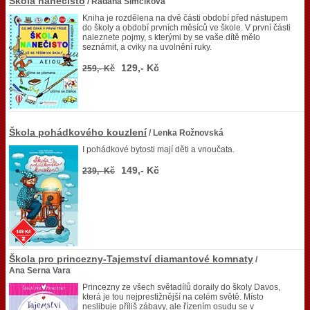
Škola nanečisto
/ Radana Šimčíková
Kniha je rozdělena na dvě části období před nástupem
do školy a období prvních měsíců ve škole. V první části
naleznete pojmy, s kterými by se vaše dítě mělo
seznámit, a cviky na uvolnění ruky.
129,- Kč
259,- Kč
Škola pohádkového kouzlení
/ Lenka Rožnovská
I pohádkové bytosti mají děti a vnoučata.
149,- Kč
239,- Kč
Škola pro princezny-Tajemství diamantové komnaty
/
Ana Serna Vara
Princezny ze všech světadílů doraily do školy Davos,
která je tou nejprestižnější na celém světě. Místo
neslibuje příliš zábavy, ale řízením osudu se v