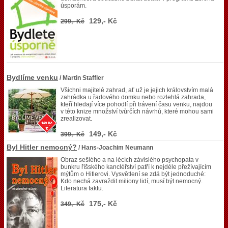
úsporám.
129,- Kč
299,- Kč
Bydlíme venku
/ Martin Staffler
Všichni majitelé zahrad, ať už je jejich královstvím malá
zahrádka u řadového domku nebo rozlehlá zahrada,
kteří hledají více pohodlí při trávení času venku, najdou
v této knize množství tvůrčích návrhů, které mohou sami
zrealizovat.
149,- Kč
399,- Kč
Byl Hitler nemocný?
/ Hans-Joachim Neumann
Obraz sešlého a na lécích závislého psychopata v
bunkru říšského kancléřství patří k nejdéle přežívajícím
mýtům o Hitlerovi. Vysvětlení se zdá být jednoduché:
Kdo nechá zavraždit miliony lidí, musí být nemocný.
Literatura faktu.
175,- Kč
349,- Kč