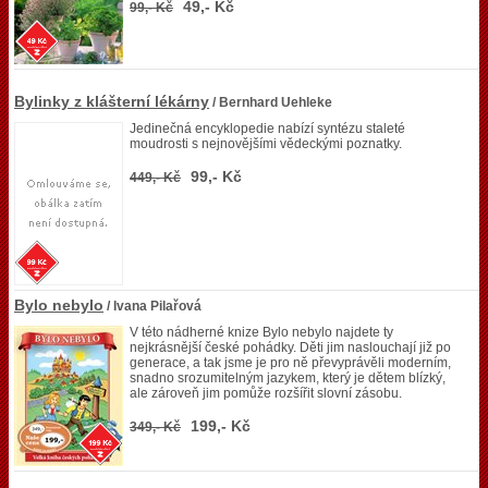
49,- Kč
99,- Kč
Bylinky z klášterní lékárny
/ Bernhard Uehleke
Jedinečná encyklopedie nabízí syntézu staleté
moudrosti s nejnovějšími vědeckými poznatky.
99,- Kč
449,- Kč
Bylo nebylo
/ Ivana Pilařová
V této nádherné knize Bylo nebylo najdete ty
nejkrásnější české pohádky. Děti jim naslouchají již po
generace, a tak jsme je pro ně převyprávěli moderním,
snadno srozumitelným jazykem, který je dětem blízký,
ale zároveň jim pomůže rozšířit slovní zásobu.
199,- Kč
349,- Kč