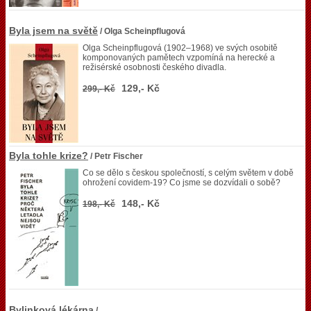
Byla jsem na světě
/ Olga Scheinpflugová
Olga Scheinpflugová (1902–1968) ve svých osobitě
komponovaných pamětech vzpomíná na herecké a
režisérské osobnosti českého divadla.
129,- Kč
299,- Kč
Byla tohle krize?
/ Petr Fischer
Co se dělo s českou společností, s celým světem v době
ohrožení covidem-19? Co jsme se dozvídali o sobě?
148,- Kč
198,- Kč
Bylinková lékárna
/