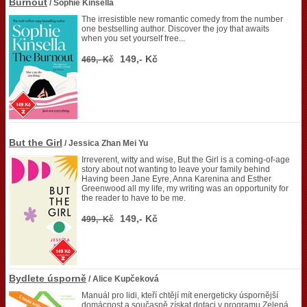
Burnout
/ Sophie Kinsella
The irresistible new romantic comedy from the number
one bestselling author. Discover the joy that awaits
when you set yourself free...
149,- Kč
469,- Kč
But the Girl
/ Jessica Zhan Mei Yu
Irreverent, witty and wise, But the Girl is a coming-of-age
story about not wanting to leave your family behind
Having been Jane Eyre, Anna Karenina and Esther
Greenwood all my life, my writing was an opportunity for
the reader to have to be me.
149,- Kč
499,- Kč
Bydlete úsporně
/ Alice Kupčeková
Manuál pro lidi, kteří chtějí mít energeticky úspornější
domácnost a současně získat dotaci v programu Zelená