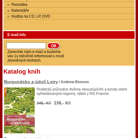
Periodika
Kalendáře
Hudba na CD, LP, DVD
E-mail info
Zanechte nám e-mail a budeme
vás 1x měsíčně informovat o nově
zlevněných knihách.
Katalog knih
Burgundsko a údolí Loiry
/ Andrew Benson
Praktický průvodce dvěma okouzlujícími a turisty velmi
vyhledávanými regiony, výtah z RG Francie.
238,- Kč
348,- Kč