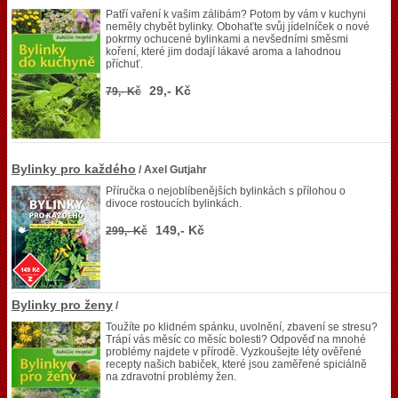
Patří vaření k vašim zálibám? Potom by vám v kuchyni
neměly chybět bylinky. Obohaťte svůj jídelníček o nové
pokrmy ochucené bylinkami a nevšedními směsmi
koření, které jim dodají lákavé aroma a lahodnou
příchuť.
29,- Kč
79,- Kč
Bylinky pro každého
/ Axel Gutjahr
Příručka o nejoblíbenějších bylinkách s přílohou o
divoce rostoucích bylinkách.
149,- Kč
299,- Kč
Bylinky pro ženy
/
Toužíte po klidném spánku, uvolnění, zbavení se stresu?
Trápí vás měsíc co měsíc bolesti? Odpověď na mnohé
problémy najdete v přírodě. Vyzkoušejte léty ověřené
recepty našich babiček, které jsou zaměřené spiciálně
na zdravotní problémy žen.