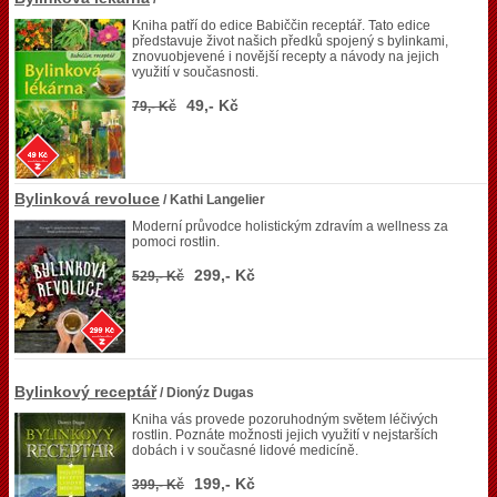
Kniha patří do edice Babiččin receptář. Tato edice
představuje život našich předků spojený s bylinkami,
znovuobjevené i novější recepty a návody na jejich
využití v současnosti.
49,- Kč
79,- Kč
Bylinková revoluce
/ Kathi Langelier
Moderní průvodce holistickým zdravím a wellness za
pomoci rostlin.
299,- Kč
529,- Kč
Bylinkový receptář
/ Dionýz Dugas
Kniha vás provede pozoruhodným světem léčivých
rostlin. Poznáte možnosti jejich využití v nejstarších
dobách i v současné lidové medicíně.
199,- Kč
399,- Kč