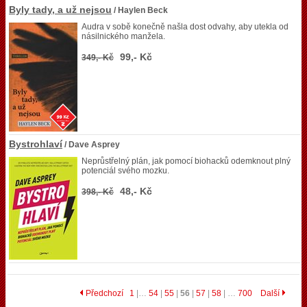
Byly tady, a už nejsou
/ Haylen Beck
Audra v sobě konečně našla dost odvahy, aby utekla od
násilnického manžela.
99,- Kč
349,- Kč
Bystrohlaví
/ Dave Asprey
Neprůstřelný plán, jak pomocí biohacků odemknout plný
potenciál svého mozku.
48,- Kč
398,- Kč
Předchozí
1
|…
54
|
55
|
56
|
57
|
58
| …
700
Další