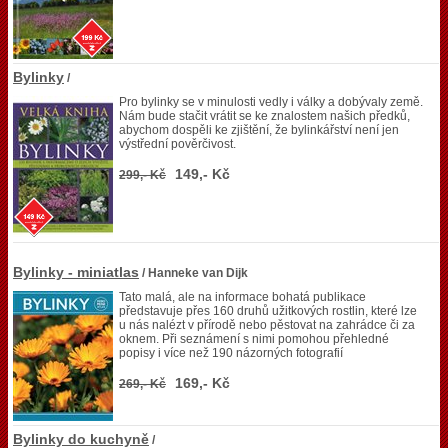
Bylinky
/
Pro bylinky se v minulosti vedly i války a dobývaly země.
Nám bude stačit vrátit se ke znalostem našich předků,
abychom dospěli ke zjištění, že bylinkářství není jen
výstřední pověrčivost.
149,- Kč
299,- Kč
Bylinky - miniatlas
/ Hanneke van Dijk
Tato malá, ale na informace bohatá publikace
představuje přes 160 druhů užitkových rostlin, které lze
u nás nalézt v přírodě nebo pěstovat na zahrádce či za
oknem. Při seznámení s nimi pomohou přehledné
popisy i více než 190 názorných fotografií
169,- Kč
269,- Kč
Bylinky do kuchyně
/