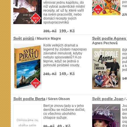
pos
věnoval jednu kapitolu, do
nar
níž vybral autentické místní
recepty, ať už ty, které vařil
na svém pracovišti, nebo
27
domácí recepty svých
spolupracovníků
199,- Kč
399,- Kč
Svět pirátů
Svět podle Agnes 
/ Maurice Magre
Agnes Pechová
Kolik velkých dramat a
legend by zůstalo napospas
Bý
závratné minulosti, kdyby
mis
nebylo spisovatelů? A co
je
teprve, když se jedná o
pub
pohnuté pirátské osudy.
a k
je
149,- Kč
249,- Kč
14
Svět podle Berta
Svět podle Joan
/ Sören Olsson
/ 
Bert je znovu tady a v jeho
Joa
deníčku se můžeme dočíst,
bri
co všechno ubohého
des
chlapce sužuje.
tel
ús
dra
49,- Kč
99,- Kč