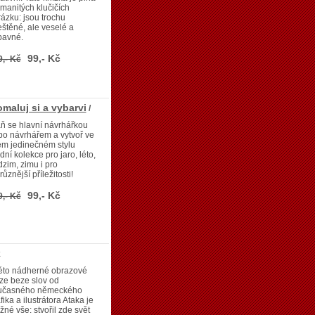
manitých klučičích
ázku: jsou trochu
eštěné, ale veselé a
bavné.
99,- Kč
9,- Kč
maluj si a vybarvi
/
ň se hlavní návrhářkou
o návrhářem a vytvoř ve
ém jedinečném stylu
ní kolekce pro jaro, léto,
zim, zimu i pro
různější příležitosti!
99,- Kč
9,- Kč
k
této nádherné obrazové
ze beze slov od
učasného německého
fika a ilustrátora Ataka je
né vše: stvořil zde svět