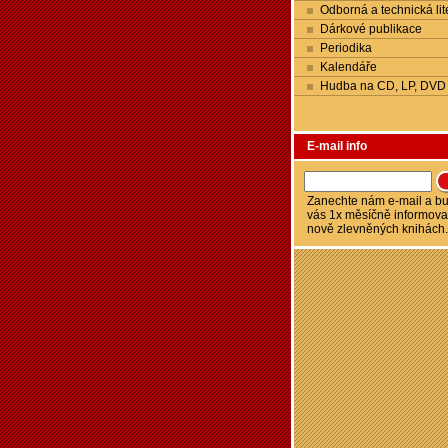
Odborná a technická lit
Dárkové publikace
Periodika
Kalendáře
Hudba na CD, LP, DVD
E-mail info
Zanechte nám e-mail a 
vás 1x měsíčně informova
nově zlevněných knihách.