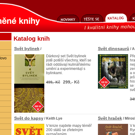
Katalog knih
Svět bylinek
Svět dinosaurů
/
/ A
Dárkový set Svět bylinek
Pře
lovo
jistě potěší všechny, kteří se
hra
rádi oddávají kulinářskému
nej
umění a experimentují s
zem
bylinkami.
a o
ješ
his
299,- Kč
499,- Kč
se
sv
34
Svět do kapsy
Svět hraček
/ Keith Lye
/ Miro
V knize najdete mapy téměř
V 
200 států se zřetelným
Ry
vyznačeným
nal