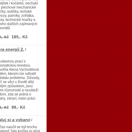
týlek i kočárků, nechybí
i plechové mechanické
čky, autíčka, koňské
ozy, parníky, zvířátka,
dy, technické hračky a
oho dalších zajímavých
ponátů.
185,- Kč
0,- Kč
ra energií 2.
/
stavnou prací s
tomatickou kresbou
vořila Alena Vychodilová
tém, kterým lze odhalit
dstatu problému. Důvody,
č se věci v životě dějí
itým způsobem, jsou
mi různorodé a nezáleží
tom, zda se jedná o
ahy, zdraví, nebo práci.
99,- Kč
9,- Kč
uj si a vybarvi
/
čas naučit se být trochu
ativní! Tato knížka je plná