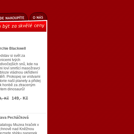
rchie Blackwell
dstav si svět za
nicemi tvých
divočejších snů, kde na
i loví smrtící masožravci
bloze vládnou okřídlení
těři. Prokopej se vrstvami
torie naší planety a přidej
 k honbě za ztraceným
ětem dinosaurů!
149,- Kč
9,- Kč
slava Pecháčková
katalogu Muzea hraček v
chnově nad Kněžnou
eznete sbírku panenek,