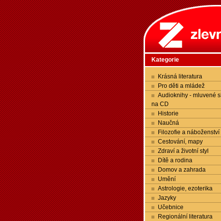
Kategorie
Krásná literatura
Pro děti a mládež
Audioknihy - mluvené s
na CD
Historie
Naučná
Filozofie a náboženství
Cestování, mapy
Zdraví a životní styl
Dítě a rodina
Domov a zahrada
Umění
Astrologie, ezoterika
Jazyky
Učebnice
Regionální literatura