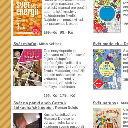
roz
energií je napsána jako
obr
praktický manuál pro použití
ztř
automatické kresby v
zá
každodenním životě.
Najdete v ní množství rad,
jak pracovat s kresbou.
19
99,- Kč
269,- Kč
Svět mláďat
Svět modelek – Do
/ Milan Kořínek
Tato encyklopedie je
Sta
věnována mláďatům savců.
neb
Jejich zástupcům
sv
nejrůznějších velikostí a
mód
podob, s pestrými způsoby
pod
života. Mláďatům, která žijí
nej
na celé naší planetě - ve
vzduchu, na zemi, v
19
podzemí, v řekách i v
mořských hlubinách.
179,- Kč
199,- Kč
Svět na pánvi aneb Cesta k
Svět naruby
/ Ata
šéfkuchařské čepici
/ Roman Dolejš
V 
kni
Kuchařka šéfkuchaře
so
Romana Dolejše je
gra
odrazem jeho kariéry -
mož
každému svému působišti