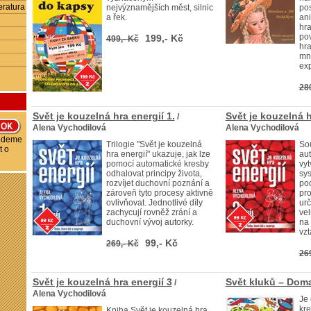
eratura
nejvýznamějších měst, silnic
pos
a řek.
an
hra
pov
199,- Kč
499,- Kč
hra
mn
ex
28
Svět je kouzelná hra energií 1.
Svět je kouzelná h
/
Alena Vychodilová
Alena Vychodilová
budeme
Trilogie "Svět je kouzelná
Sou
t o
hra energií" ukazuje, jak lze
au
pomocí automatické kresby
vyt
odhalovat principy života,
sys
rozvíjet duchovní poznání a
po
zároveň tyto procesy aktivně
pro
ovlivňovat. Jednotlivé díly
urč
zachycují rovněž zrání a
vel
duchovní vývoj autorky.
na 
vzt
99,- Kč
269,- Kč
26
Svět je kouzelná hra energií 3
Svět kluků – Domal
/
Alena Vychodilová
Je 
kre
Kniha Svět je kouzelná hra