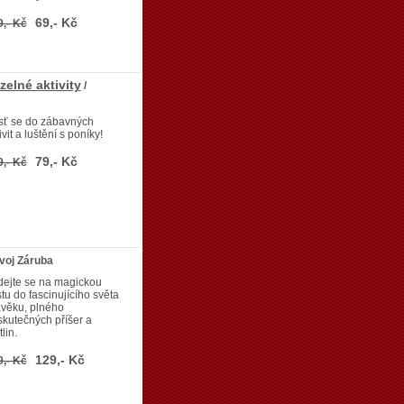
69,- Kč
9,- Kč
zelné aktivity
/
sť se do zábavných
ivit a luštění s poníky!
79,- Kč
9,- Kč
ivoj Záruba
dejte se na magickou
tu do fascinujícího světa
avěku, plného
kutečných příšer a
tlin.
129,- Kč
9,- Kč