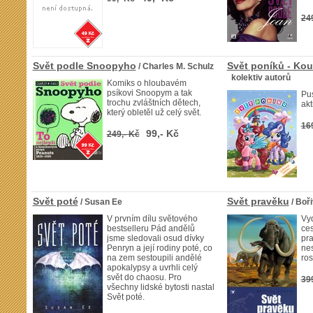
24
Svět podle Snoopyho
Svět poníků - Kou
/ Charles M. Schulz
kolektiv autorů
Komiks o hloubavém
psíkovi Snoopym a tak
Pu
trochu zvláštních dětech,
akt
který obletěl už celý svět.
16
99,- Kč
249,- Kč
Svět poté
Svět pravěku
/ Susan Ee
/ Boř
V prvním dílu světového
Vy
bestselleru Pád andělů
ces
jsme sledovali osud dívky
pr
Penryn a její rodiny poté, co
nes
na zem sestoupili andělé
ros
apokalypsy a uvrhli celý
svět do chaosu. Pro
39
všechny lidské bytosti nastal
Svět poté.