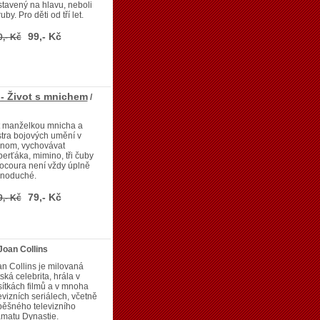
tavený na hlavu, neboli
uby. Pro děti od tří let.
99,- Kč
0,- Kč
- Život s mnichem
/
t manželkou mnicha a
tra bojových umění v
dnom, vychovávat
erťáka, mimino, tři čuby
ocoura není vždy úplně
dnoduché.
79,- Kč
9,- Kč
Joan Collins
n Collins je milovaná
tská celebrita, hrála v
ítkách filmů a v mnoha
evizních seriálech, včetně
pěšného televizního
matu Dynastie.