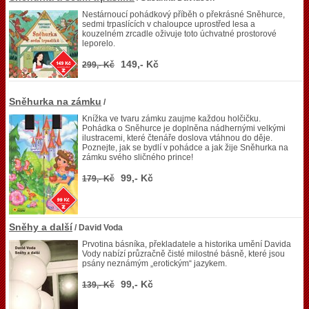
Nestárnoucí pohádkový příběh o překrásné Sněhurce,
sedmi trpaslících v chaloupce uprostřed lesa a
kouzelném zrcadle oživuje toto úchvatné prostorové
leporelo.
149,- Kč
299,- Kč
Sněhurka na zámku
/
Knížka ve tvaru zámku zaujme každou holčičku.
Pohádka o Sněhurce je doplněna nádhernými velkými
ilustracemi, které čtenáře doslova vtáhnou do děje.
Poznejte, jak se bydlí v pohádce a jak žije Sněhurka na
zámku svého sličného prince!
99,- Kč
179,- Kč
Sněhy a další
/ David Voda
Prvotina básníka, překladatele a historika umění Davida
Vody nabízí průzračně čisté milostné básně, které jsou
psány neznámým „erotickým“ jazykem.
99,- Kč
139,- Kč