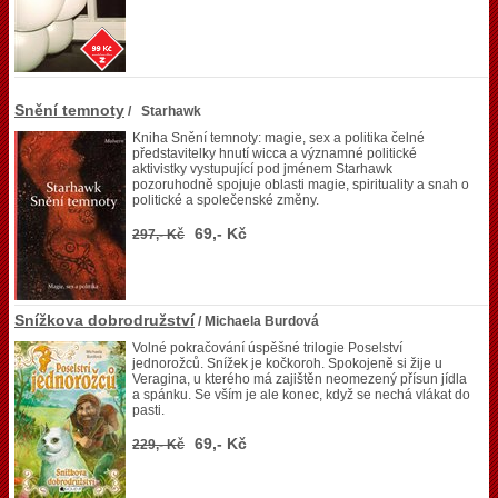
Snění temnoty
/ Starhawk
Kniha Snění temnoty: magie, sex a politika čelné
představitelky hnutí wicca a významné politické
aktivistky vystupující pod jménem Starhawk
pozoruhodně spojuje oblasti magie, spirituality a snah o
politické a společenské změny.
69,- Kč
297,- Kč
Snížkova dobrodružství
/ Michaela Burdová
Volné pokračování úspěšné trilogie Poselství
jednorožců. Snížek je kočkoroh. Spokojeně si žije u
Veragina, u kterého má zajištěn neomezený přísun jídla
a spánku. Se vším je ale konec, když se nechá vlákat do
pasti.
69,- Kč
229,- Kč