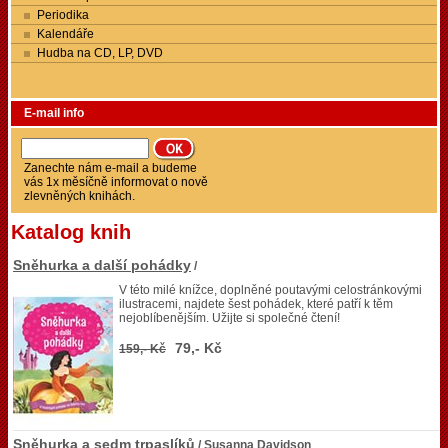
Periodika
Kalendáře
Hudba na CD, LP, DVD
E-mail info
Zanechte nám e-mail a budeme
vás 1x měsíčně informovat o nově
zlevněných knihách.
Katalog knih
Sněhurka a další pohádky
/
V této milé knížce, doplněné poutavými celostránkovými
ilustracemi, najdete šest pohádek, které patří k těm
nejoblíbenějším. Užijte si společné čtení!
79,- Kč
159,- Kč
Sněhurka a sedm trpaslíků
/ Susanna Davidson