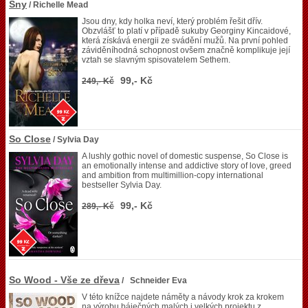
Sny
/ Richelle Mead
Jsou dny, kdy holka neví, který problém řešit dřív.
Obzvlášť to platí v případě sukuby Georginy Kincaidové,
která získává energii ze svádění mužů. Na první pohled
záviděníhodná schopnost ovšem značně komplikuje její
vztah se slavným spisovatelem Sethem.
99,- Kč
249,- Kč
So Close
/ Sylvia Day
A lushly gothic novel of domestic suspense, So Close is
an emotionally intense and addictive story of love, greed
and ambition from multimillion-copy international
bestseller Sylvia Day.
99,- Kč
289,- Kč
So Wood - Vše ze dřeva
/ Schneider Eva
V této knížce najdete náměty a návody krok za krokem
na výrobu báječných malých i velkých projektu z