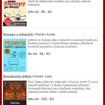
Další díl oblíbeného komiksu pro všechny věkové
kategorie.
99,- Kč
279,- Kč
Snoopy v oblacích
/ Charles Schulz
Zatímco si Snoopy létá v oblacích a neúnavně pátrá po
Rudém baronovi, Charlie Brown dostane příležitost
konečně promluvit s krásnou zrzečkou!
39,- Kč
99,- Kč
Snoubenka ďábla
/ Ksandr Lajse
Proč Satan přišel do světa lidí? Chce ho zničit? Či chce
vytvořit Antikrista? S těmito myšlenkami přichází i
Archanděl Michael mezi obyčejné smrtelníky, aby
zabránil návratu ďábla v lidské podobě.
125,- Kč
250,- Kč