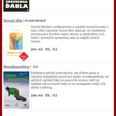
Snové tělo
/ Arnold Mindell
Arnold Mindell v průkopnické a vlastně revoluční práci z
roku 1982 nazvané Snové tělo ukazuje, že nevědomí
promlouvá k člověku nejen obrazy a symbolikou snů,
nýbrž i fyzickými symptomy, jako je napětí, bolest,
nemoc.
99,- Kč
247,- Kč
Snowboarding
/ kol.
Publikace přináší jednoduchý, ale přitom jasný a
názorný metodický návod pro výuku snowboardingu od
úplných začátečníků po pokročilé jezdce, kteří se
nejlépe cítí na hraně nebo si ve snowparku chtějí užít
skoky a jibbing..
89,- Kč
199,- Kč