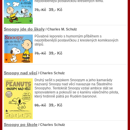
nejoblíbenější postavičkou kreslených filmů.
39,- Kč
79,- Kč
Snoopy jde do školy
/ Charles M. Schulz
Půvabné leporelo s humorným příběhem s
nejoblíbenější postavičkou z kreslených komiksových
stripů.
39,- Kč
79,- Kč
Snoopy nad věcí
/ Charles Schulz
Druhý sešit s pejskem Snoopym a jeho kamarády
nazvaný Snoopy nad věcí navazuje na Štastného
Snoopyho. Tentokrát Snoopy vzdal ambice stát se
spisovatelem a pokouší se o kariéru válečného pilota,
který hrdinně pátrá po Rudém baronovi.
39,- Kč
99,- Kč
Snoopy po škole
/ Charles Schulz