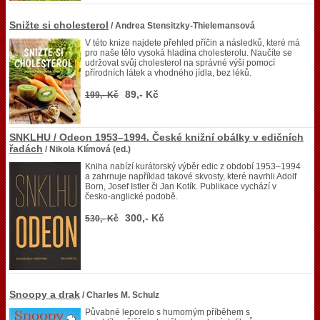
Snižte si cholesterol
/ Andrea Stensitzky-Thielemansová
V této knize najdete přehled příčin a následků, které má
pro naše tělo vysoká hladina cholesterolu. Naučíte se
udržovat svůj cholesterol na správné výši pomocí
přírodních látek a vhodného jídla, bez léků.
89,- Kč
199,- Kč
SNKLHU / Odeon 1953–1994. České knižní obálky v edičních
řadách
/ Nikola Klímová (ed.)
Kniha nabízí kurátorský výběr edic z období 1953–1994
a zahrnuje například takové skvosty, které navrhli Adolf
Born, Josef Istler či Jan Kotík. Publikace vychází v
česko-anglické podobě.
300,- Kč
530,- Kč
Snoopy a drak
/ Charles M. Schulz
Půvabné leporelo s humorným příběhem s