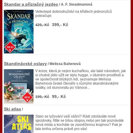
Skandar a přízračný jezdec
/ A. F. Steadmanová
Velkolepé dobrodružství na křídlech jednorožců
pokračuje.
399,- Kč
429,- Kč
Skandinávské oslavy
/ Melissa Bahenová
V knize, která je nejen kuchařkou, ale také návodem, jak
si chutné jídlo užít ve stylu hygge, v útulném prostředí a
ve společnosti blízkých lidí, seznamuje Melissa
Bahenová české čtenáře s různými skandinávskými
svátky, od slunovratu po Vánoce...
99,- Kč
199,- Kč
Ski atlas
/
Stalo se lyžování vaší vášní? Rádi zdoláváte nové
sjezdovky, řítíte se bílou stopou nebo jen tak poznáváte
nová místa a kocháte se zasněženou krajinou? Pak je
tato kniha určena právě pro vás!