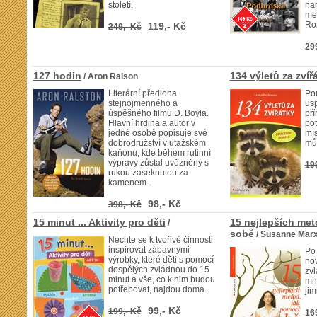
století.
nar
mez
Ro
119,- Kč
249,- Kč
29
127 hodin
134 výletů za zvíř
/ Aron Ralson
Literární předloha
Pou
stejnojmenného a
us
úspěšného filmu D. Boyla.
pří
Hlavní hrdina a autor v
pot
jedné osobě popisuje své
mís
dobrodružství v utažském
můž
kaňonu, kde během rutinní
výpravy zůstal uvězněný s
19
rukou zaseknutou za
kamenem.
98,- Kč
398,- Kč
15 minut ... Aktivity pro děti
15 nejlepších met
/
sobě
/ Susanne Mar
Nechte se k tvořivé činnosti
inspirovat zábavnými
Po 
výrobky, které děti s pomocí
nov
dospělých zvládnou do 15
zvl
minut a vše, co k nim budou
mn
potřebovat, najdou doma.
jim
99,- Kč
199,- Kč
16