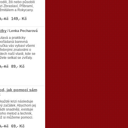
odili, žili nebo působili
i Zbraslaví, Příbramí,
žmitálem a Rokycany.
149,- Kč
9,- Kč
átky
/ Lenka Pecharová
tavá a prakticky
pořádaná barevná
ručka vás vybaví všemi
řebnými znalostmi o
tech naší vlasti, kde se
ete setkat se zvířaty.
89,- Kč
9,- Kč
od, jak pomoci sám
x
každé krizi následuje
ý začátek. Abychom jej
ádli snadněji, existuje
oho metod a technik,
iž si můžeme pomoci.
69,- Kč
9,- Kč