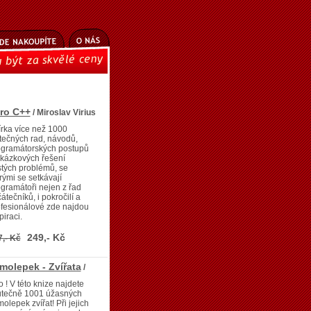
pro C++
/ Miroslav Virius
rka více než 1000
tečných rad, návodů,
ogramátorských postupů
ukázkových řešení
tých problémů, se
rými se setkávají
gramátoři nejen z řad
átečníků, i pokročilí a
fesionálové zde najdou
piraci.
249,- Kč
7,- Kč
molepek - Zvířata
/
 ! V této knize najdete
utečně 1001 úžasných
olepek zvířat! Při jejich