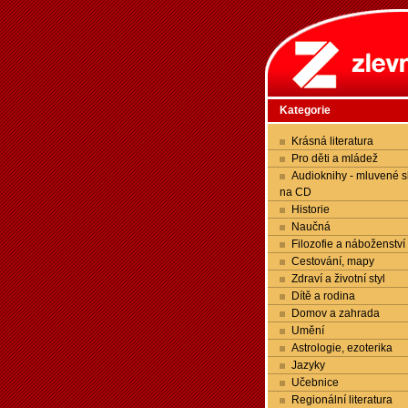
Kategorie
Krásná literatura
Pro děti a mládež
Audioknihy - mluvené s
na CD
Historie
Naučná
Filozofie a náboženství
Cestování, mapy
Zdraví a životní styl
Dítě a rodina
Domov a zahrada
Umění
Astrologie, ezoterika
Jazyky
Učebnice
Regionální literatura