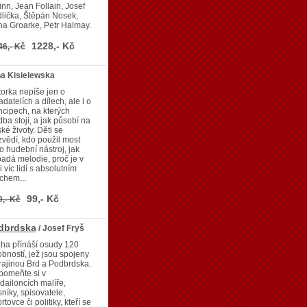
nn, Jean Follain, Josef
lička, Štěpán Nosek,
a Groarke, Petr Halmay.
1228,- Kč
46,- Kč
a Kisielewska
orka nepíše jen o
adatelích a dílech, ale i o
ncipech, na kterých
ba stojí, a jak působí na
ské životy. Děti se
vědí, kdo použil most
o hudební nástroj, jak
adá melodie, proč je v
i víc lidí s absolutním
chem...
99,- Kč
9,- Kč
dbrdska
/ Josef Fryš
ha přínáší osudy 120
bností, jež jsou spojeny
rajinou Brd a Podbrdska.
pomeňte si v
ailoncích malíře,
níky, spisovatele,
rtovce či politiky, kteří se