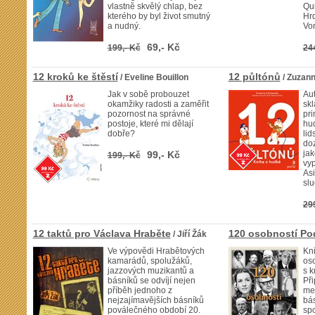
vlastně skvělý chlap, bez
Qui
kterého by byl život smutný
Hrd
a nudný.
Von
69,- Kč
199,- Kč
24
12 kroků ke štěstí
12 půltónů
/ Eveline Bouillon
/ Zuzann
Jak v sobě probouzet
Aut
okamžiky radosti a zaměřit
skl
pozornost na správné
pri
postoje, které mi dělají
hud
dobře?
lid
doz
jak
99,- Kč
199,- Kč
vyp
Asi
slu
29
12 taktů pro Václava Hraběte
120 osobností Po
/ Jiří Žák
Ve výpovědi Hrabětových
Kni
kamarádů, spolužáků,
oso
jazzových muzikantů a
s k
básníků se odvíjí nejen
Při
příběh jednoho z
med
nejzajímavějších básníků
bás
poválečného období 20.
spo