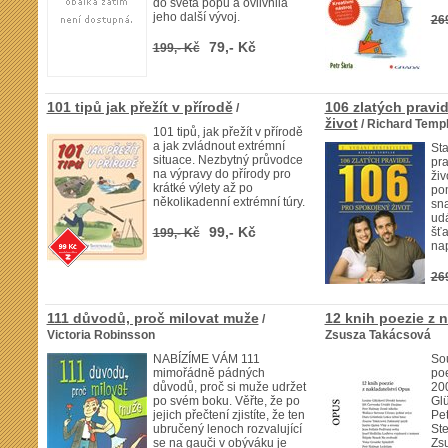
do světa popu a ovlivnila
jeho další vývoj.
26
79,- Kč
199,- Kč
101 tipů jak přežít v přírodě
106 zlatých pravi
/
život
/ Richard Temp
101 tipů, jak přežít v přírodě
a jak zvládnout extrémní
Sta
situace. Nezbytný průvodce
pra
na výpravy do přírody pro
živ
krátké výlety až po
pom
několikadenní extrémní túry.
sna
udá
99,- Kč
šťa
199,- Kč
na
26
111 důvodů, proč milovat muže
12 knih poezie z 
/
Victoria Robinsson
Zsusza Takácsová
NABÍZÍME VÁM 111
Sou
mimořádně pádných
poe
důvodů, proč si muže udržet
20
po svém boku. Věřte, že po
Glü
jejich přečtení zjistíte, že ten
Pet
ubručený lenoch rozvalující
Ste
se na gauči v obýváku je
Zsu