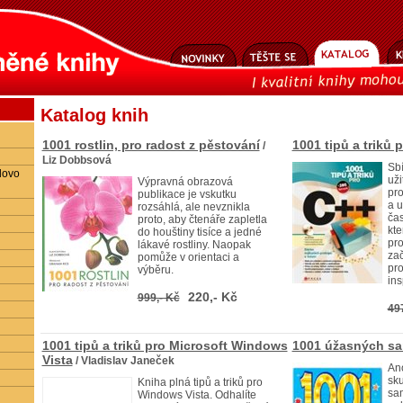
Katalog knih
1001 rostlin, pro radost z pěstování
1001 tipů a triků 
/
Liz Dobbsová
Sbí
lovo
uži
Výpravná obrazová
pr
publikace je vskutku
a 
rozsáhlá, ale nevznikla
čas
proto, aby čtenáře zapletla
kte
do houštiny tisíce a jedné
pro
lákavé rostliny. Naopak
zač
pomůže v orientaci a
pro
výběru.
ins
220,- Kč
999,- Kč
49
1001 tipů a triků pro Microsoft Windows
1001 úžasných sa
Vista
/ Vladislav Janeček
Ano
sk
Kniha plná tipů a triků pro
sam
Windows Vista. Odhalíte