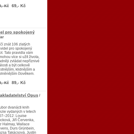
69,- Kč
9,- Kč
del pro spokojený
lar
čí znát 106 zlatých
videl pro spokojený
ot. Tato pravidla vám
ohou více si užít života,
dněji zvládat nepříznivé
losti a být celkově
stnějším, klidnějším a
plněnějším člověkem.
89,- Kč
9,- Kč
nakladatelství Opus
/
bor dvanácti knih
zie vydaných v letech
07–2012: Louise
cková, Jiří Červenka,
r Halmay, Wallace
vens, Durs Grünbein,
zsa Takácsová, Justin