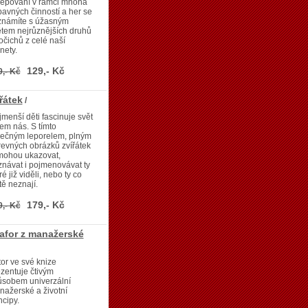
lepování v rámci mnoha
avných činností a her se
známíte s úžasným
tem nejrůznějších druhů
očichů z celé naší
nety.
129,- Kč
9,- Kč
řátek
/
menší děti fascinuje svět
em nás. S tímto
ječným leporelem, plným
evných obrázků zvířátek
mohou ukazovat,
návat i pojmenovávat ty
ré již viděli, nebo ty co
tě neznají.
179,- Kč
9,- Kč
afor z manažerské
or ve své knize
zentuje čtivým
ůsobem univerzální
ažerské a životní
ncipy.