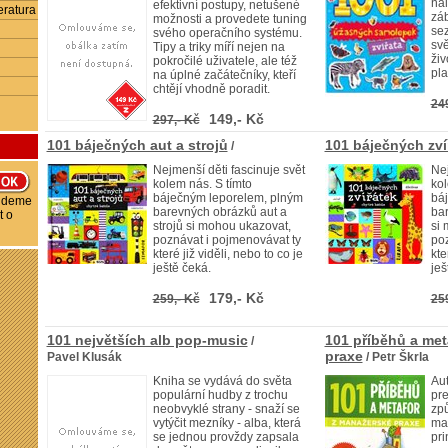
na
efektivní postupy, netušené
eratura
záb
možnosti a provedete tuning
se
svého operačního systému.
svě
Tipy a triky míří nejen na
živ
pokročilé uživatele, ale též
pla
na úplné začátečníky, kteří
chtějí vhodně poradit.
24
149,- Kč
297,- Kč
101 báječných aut a strojů
101 báječných zví
/
Nejmenší děti fascinuje svět
Nej
kolem nás. S tímto
kol
báječným leporelem, plným
bá
budeme
barevných obrázků aut a
bar
t o
strojů si mohou ukazovat,
si 
poznávat i pojmenovávat ty
poz
které již viděli, nebo to co je
kte
ještě čeká.
ješ
179,- Kč
259,- Kč
25
101 největších alb pop-music
101 příběhů a met
/
praxe
Pavel Klusák
/ Petr Škrla
Kniha se vydává do světa
Aut
populární hudby z trochu
pre
neobvyklé strany - snaží se
zp
vytýčit mezníky - alba, která
man
se jednou provždy zapsala
pri