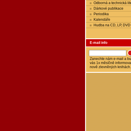
Odborná a technická lit
Dárkové publikace
Periodika
Kalendáře
Hudba na CD, LP, DVD
E-mail info
Zanechte nám e-mail a 
vás 1x měsíčně informova
nově zlevněných knihách.