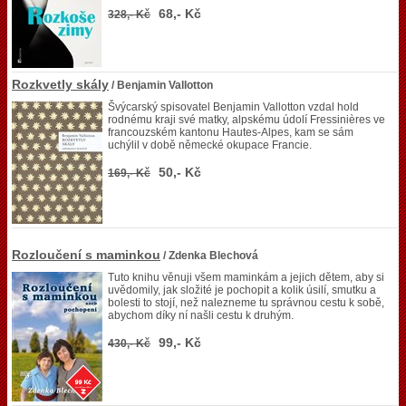
68,- Kč
328,- Kč
Rozkvetly skály
/ Benjamin Vallotton
Švýcarský spisovatel Benjamin Vallotton vzdal hold
rodnému kraji své matky, alpskému údolí Fressinières ve
francouzském kantonu Hautes-Alpes, kam se sám
uchýlil v době německé okupace Francie.
50,- Kč
169,- Kč
Rozloučení s maminkou
/ Zdenka Blechová
Tuto knihu věnuji všem maminkám a jejich dětem, aby si
uvědomily, jak složité je pochopit a kolik úsilí, smutku a
bolesti to stojí, než nalezneme tu správnou cestu k sobě,
abychom díky ní našli cestu k druhým.
99,- Kč
430,- Kč