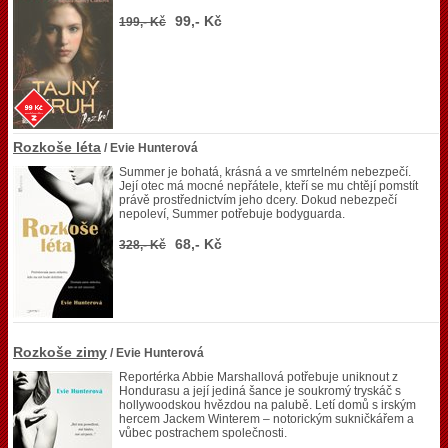
99,- Kč
199,- Kč
Rozkoše léta
/ Evie Hunterová
Summer je bohatá, krásná a ve smrtelném nebezpečí.
Její otec má mocné nepřátele, kteří se mu chtějí pomstít
právě prostřednictvím jeho dcery. Dokud nebezpečí
nepoleví, Summer potřebuje bodyguarda.
68,- Kč
328,- Kč
Rozkoše zimy
/ Evie Hunterová
Reportérka Abbie Marshallová potřebuje uniknout z
Hondurasu a její jediná šance je soukromý tryskáč s
hollywoodskou hvězdou na palubě. Letí domů s irským
hercem Jackem Winterem – notorickým sukničkářem a
vůbec postrachem společnosti.