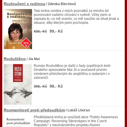
Rozloučení s rodinou
/ Zdenka Blechová
Tato kniha vznikla z mých poznatků za mnoho let
pozorování našeho chování v rodině. Vždy jsem si
zapsala to, co mě zranilo, co mě naučilo se dívat jinak a
situace, díky kterým jsem pochopila.
99,- Kč
430,- Kč
Rozluštěno
/ Jia Mai
Román Rozluštěno je další z řady úspěšných knih
čínského spisovatele Mai Jii a současně prvním
románem přeloženým do angličtiny a vydaným i v
zahraničí.
98,- Kč
398,- Kč
Rozmanitostí proti předsudkům
/ Lukáš Lhoťan
Předkládaná kniha je součástí akce "Public Awareness
Campaign: Reversing Stereotypes in the Czech
Republic" z mezinárodního projektu Alumni