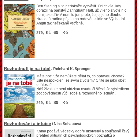
Ben Sterling si to nedokáže vysvětlit. Od chvíle, kdy
dorazil na panství Daringham Hall, už v jeho životě nic
není jako dřív. A není to jen proto, že jej jeho dlouho
ztracená rodina přijala na rodovém sídle ve Východní
Anglii tak nečekaně vstřícně.
69,- Kč
279,- Kč
Rozhodnutí je na tobě
/ Reinhard K. Sprenger
Máte pocit, že nemůžete dělat to, co opravdu chcete?
Jste nespokojeni se svým životem? Cítíte se jako oběť
událostí?
Náš život ale není otázkou osudu či štěstí. Je výsledkem
zodpovědnosti vůči sobě a rozhodného jednání.
89,- Kč
269,- Kč
Rozhodování a intuice
/ Nina Schautová
Kniha podává vědecky dobře ukotvený a současně čtivý
přehled aktuálních psychologických poznatků o