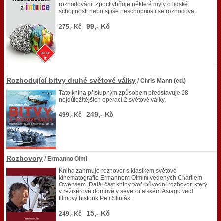
rozhodování. Zpochybňuje některé mýty o lidské
schopnosti nebo spíše neschopnosti se rozhodovat.
99,- Kč
275,- Kč
Rozhodující bitvy druhé světové války
/ Chris Mann (ed.)
Tato kniha přístupným způsobem představuje 28
nejdůležitějších operací 2.světové války.
249,- Kč
499,- Kč
Rozhovory
/ Ermanno Olmi
Kniha zahrnuje rozhovor s klasikem světové
kinematografie Ermannem Olmim vedených Charliem
Owensem. Další část knihy tvoří původní rozhovor, který
v režisérově domově v severoitalském Asiagu vedl
filmový historik Petr Slinták.
15,- Kč
249,- Kč