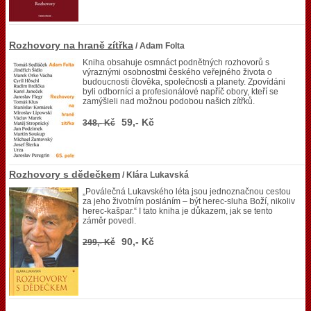
Rozhovory na hraně zítřka
/ Adam Folta
Kniha obsahuje osmnáct podnětných rozhovorů s
výraznými osobnostmi českého veřejného života o
budoucnosti člověka, společnosti a planety. Zpovídáni
byli odborníci a profesionálové napříč obory, kteří se
zamýšleli nad možnou podobou našich zítřků.
59,- Kč
348,- Kč
Rozhovory s dědečkem
/ Klára Lukavská
„Poválečná Lukavského léta jsou jednoznačnou cestou
za jeho životním posláním – být herec-sluha Boží, nikoliv
herec-kašpar.“ I tato kniha je důkazem, jak se tento
záměr povedl.
90,- Kč
299,- Kč