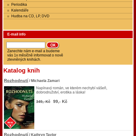
Periodika
Kalendáře
Hudba na CD, LP, DVD
E-mail info
Zanechte nám e-mail a budeme
vás 1x měsíčně informovat o nově
zlevněných knihách.
Katalog knih
Rozhodnutí
/ Michaela Zamari
Napínavý román, ve kterém nechybí vášeň,
dobrodružství, erotika a láska!
99,- Kč
349,- Kč
Rozhodnutí
/ Kathryn Taylor