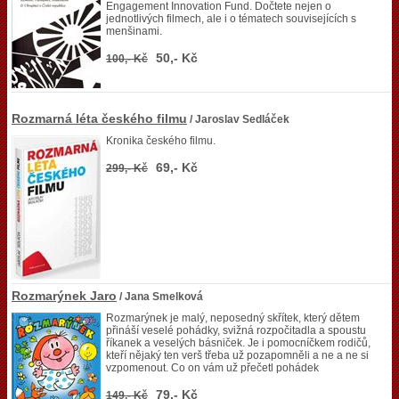
Engagement Innovation Fund. Dočtete nejen o
jednotlivých filmech, ale i o tématech souvisejících s
menšinami.
50,- Kč
100,- Kč
Rozmarná léta českého filmu
/ Jaroslav Sedláček
Kronika českého filmu.
69,- Kč
299,- Kč
Rozmarýnek Jaro
/ Jana Smelková
Rozmarýnek je malý, neposedný skřítek, který dětem
přináší veselé pohádky, svižná rozpočitadla a spoustu
říkanek a veselých básniček. Je i pomocníčkem rodičů,
kteří nějaký ten verš třeba už pozapomněli a ne a ne si
vzpomenout. Co on vám už přečetl pohádek
79,- Kč
149,- Kč