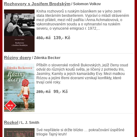
Rozhovory s Josifem Brodským
/ Solomon Volkov
Kniha rozhovorů s ruským básníkem se v jeho zemi
stala literárním bestsellerem. Vypráví o mládí stráveném
mezi přáteli, mezi něž patřila i Anna Achmatovová, o
vykonstruovaném soudu a o vyhnanství na ruském
severu, o vynucené emigraci r. 1972,...
139,- Kč
450,- Kč
Róziny dcery
/ Zdenka Becker
Příběh o slovenské rodině Bukovských, jejíž členy osud
odvál do různých koutů světa, je líčený z pohledu Iris,
Jasmíny, Kamily a jejich kamarádky Evy. Mezi matkou
Rózou a jejími třemi dcerami vznikají konflikty, které
trvají celé roky.
99,- Kč
289,- Kč
Rozkol
/ L. J. Smith
Své nepřátele si držte blízko … pokračování úspěšné
trilogie Tajný kruh!