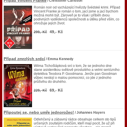
Případ Vincent Franke
/ Christoffer Carlsson
Román noir od vycházející hvězdy švédské krimi. Případ
Vincent Franke je román o tom, jací jsme a jací bychom
možná mohli být. Zároveň je to však i příběh dvou
podivných vydědenců společnosti a útěku před vším, co
ohrožuje jejich život.
49,- Kč
299,- Kč
Případ zmrzlých srdcí
/ Emma Kennedy
Wilma Tichošlápková sní o tom, že se jednoho dne
stane asistentkou světově proslulého a velmi seriózního
detektiva Teodora P. Goodmana. Jenže pan Goodman
vůbec nestojí o malou pomocnici, co jde z jednoho
průšvihu do druhého.
69,- Kč
229,- Kč
Připoutej se, nebo umře jednorožec!
/ Johannes Hayers
Odlehčený a zábavný rádce obsahuje celkem sto tipů
určených zoufalým rodičům, kteří mají pocit, že už při