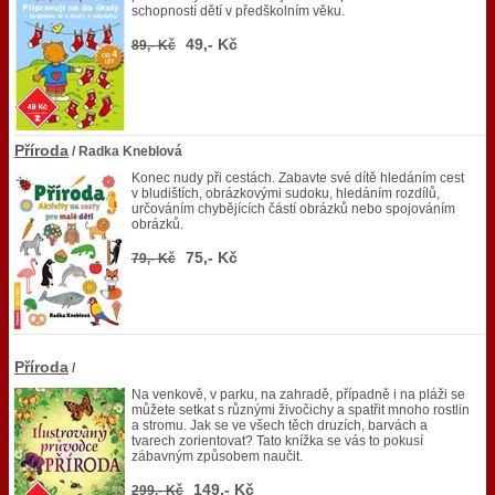
schopností dětí v předškolním věku.
49,- Kč
89,- Kč
Příroda
/ Radka Kneblová
Konec nudy při cestách. Zabavte své dítě hledáním cest
v bludištích, obrázkovými sudoku, hledáním rozdílů,
určováním chybějících částí obrázků nebo spojováním
obrázků.
75,- Kč
79,- Kč
Příroda
/
Na venkově, v parku, na zahradě, případně i na pláži se
můžete setkat s různými živočichy a spatřit mnoho rostlin
a stromu. Jak se ve všech těch druzích, barvách a
tvarech zorientovat? Tato knížka se vás to pokusí
zábavným způsobem naučit.
149,- Kč
299,- Kč