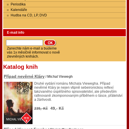
Periodika
Kalendáře
Hudba na CD, LP, DVD
E-mail info
Zanechte nám e-mail a budeme
vás 1x měsíčně informovat o nově
zlevněných knihách.
Katalog knih
Případ nevěrné Kláry
/ Michal Viewegh
Druhé vydání románu Michala Viewegha. Případ
nevěrné Kláry je nejen vtipně sebeironickou reflexí
takzvaného úspěšného spisovatelství, ale především
rafinovaně zkomponovaným příběhem o lásce, přátelství
a žárlivosti.
49,- Kč
239,- Kč