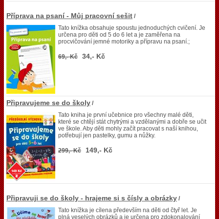
Příprava na psaní - Můj pracovní sešit
/
Tato knížka obsahuje spoustu jednoduchých cvičení. Je
určena pro děti od 5 do 6 let a je zaměřena na
procvičování jemné motoriky a přípravu na psaní.;
34,- Kč
69,- Kč
Připravujeme se do školy
/
Tato kniha je první učebnice pro všechny malé děti,
které se chtějí stát chytrými a vzdělanými a dobře se učit
ve škole. Aby děti mohly začít pracovat s naší knihou,
potřebují jen pastelky, gumu a nůžky.
149,- Kč
299,- Kč
Připravuji se do školy - hrajeme si s čísly a obrázky
/
Tato knížka je cílena především na děti od čtyř let. Je
plná veselých obrázků a je určena pro zdokonalování