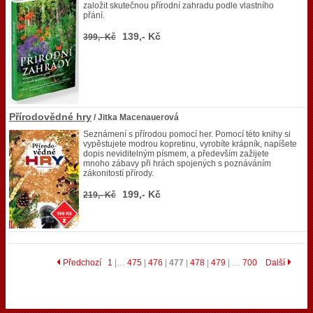
založit skutečnou přírodní zahradu podle vlastního
přání.
139,- Kč
399,- Kč
Přírodovědné hry
/ Jitka Macenauerová
Seznámení s přírodou pomocí her. Pomocí této knihy si
vypěstujete modrou kopretinu, vyrobíte krápník, napíšete
dopis neviditelným písmem, a především zažijete
mnoho zábavy při hrách spojených s poznáváním
zákonitostí přírody.
199,- Kč
219,- Kč
Předchozí
1
|…
475
|
476
|
477
|
478
|
479
| …
700
Další