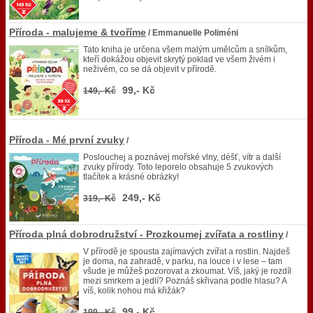
Příroda - malujeme & tvoříme
/ Emmanuelle Poliméni
Tato kniha je určena všem malým umělcům a snílkům,
kteří dokážou objevit skrytý poklad ve všem živém i
neživém, co se dá objevit v přírodě.
99,- Kč
149,- Kč
Příroda - Mé první zvuky
/
Poslouchej a poznávej mořské vlny, déšť, vítr a další
zvuky přírody. Toto leporelo obsahuje 5 zvukových
tlačítek a krásné obrázky!
249,- Kč
319,- Kč
Příroda plná dobrodružství - Prozkoumej zvířata a rostliny
/
V přírodě je spousta zajímavých zvířat a rostlin. Najdeš
je doma, na zahradě, v parku, na louce i v lese – tam
všude je můžeš pozorovat a zkoumat. Víš, jaký je rozdíl
mezi smrkem a jedlí? Poznáš skřivana podle hlasu? A
víš, kolik nohou má křižák?
99,- Kč
199,- Kč