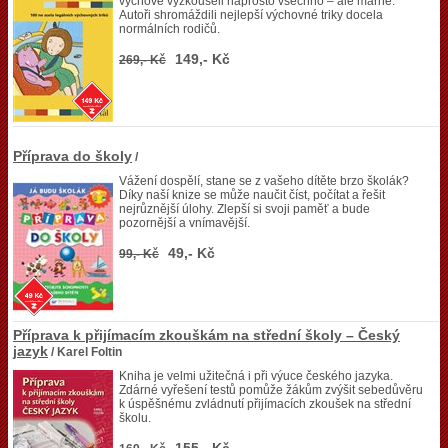
výchově vyzkoušeli naprosto všechno – ale marně.
Autoři shromáždili nejlepší výchovné triky docela
normálních rodičů.
149,- Kč
269,- Kč
Příprava do školy
/
Vážení dospělí, stane se z vašeho dítěte brzo školák?
Díky naší knize se může naučit číst, počítat a řešit
nejrůznější úlohy. Zlepší si svoji paměť a bude
pozornější a vnímavější.
49,- Kč
99,- Kč
Příprava k přijímacím zkouškám na střední školy – Český
jazyk
/ Karel Foltin
Kniha je velmi užitečná i při výuce českého jazyka.
Zdárné vyřešení testů pomůže žákům zvýšit sebedůvěru
k úspěšnému zvládnutí přijímacích zkoušek na střední
školu.