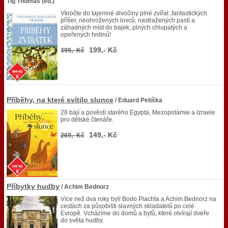
Tig Thomas (ed.)
Vkročte do tajemné divočiny plné zvířat ,fantastických
příšer, neohrožených lovců, nastražených pastí a
záhadných míst do bajek, plných chlupatých a
opeřených hrdinů!
199,- Kč
399,- Kč
Příběhy, na které svítilo slunce
/ Eduard Petiška
28 bájí a pověstí starého Egypta, Mezopotámie a Izraele
pro dětské čtenáře.
149,- Kč
269,- Kč
Příbytky hudby
/ Achim Bednorz
Více než dva roky byli Bodo Plachta a Achim Bednorz na
cestách za působišti slavných skladatelů po celé
Evropě. Vcházíme do domů a bytů, které otvírají dveře
do světa hudby.