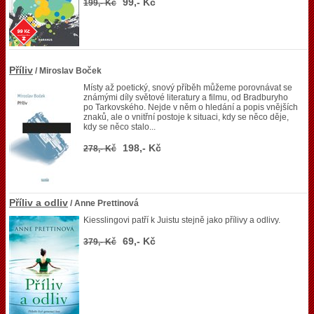
99,- Kč
199,- Kč
Příliv
/ Miroslav Boček
Místy až poetický, snový příběh můžeme porovnávat se
známými díly světové literatury a filmu, od Bradburyho
po Tarkovského. Nejde v něm o hledání a popis vnějších
znaků, ale o vnitřní postoje k situaci, kdy se něco děje,
kdy se něco stalo...
198,- Kč
278,- Kč
Příliv a odliv
/ Anne Prettinová
Kiesslingovi patří k Juistu stejně jako přílivy a odlivy.
69,- Kč
379,- Kč