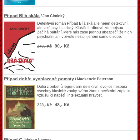
Případ Bílá skála
/ Jan Cimický
Detektivní román Případ Bílá skála je nejen detektivní,
ale také psychiatrický. Klasičtí hrdinové zde nejsou.
Začíná pátrání, které nás zase jednou ubezpečí, že nic v
psychiatrii ani v životě nestojí jenom samo o sobě.
90,- Kč
249,- Kč
Případ dobře vychlazené pomsty
/ Mackenzie Peterson
Další z příběhů legendární detektivní dvojice nesoucí
všechny klasické znaky svého žánru: nevšední zápletku,
vzrušující napětí i intelektuální hravost.
48,- Kč
228,- Kč
Případ G