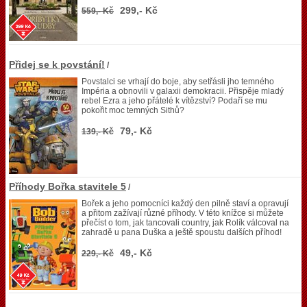
299,- Kč
559,- Kč
Přidej se k povstání!
/
Povstalci se vrhají do boje, aby setřásli jho temného
Impéria a obnovili v galaxii demokracii. Přispěje mladý
rebel Ezra a jeho přátelé k vítězství? Podaří se mu
pokořit moc temných Sithů?
79,- Kč
139,- Kč
Příhody Bořka stavitele 5
/
Bořek a jeho pomocníci každý den pilně staví a opravují
a přitom zažívají různé příhody. V této knížce si můžete
přečíst o tom, jak tancovali country, jak Rolík válcoval na
zahradě u pana Duška a ještě spoustu dalších příhod!
49,- Kč
229,- Kč