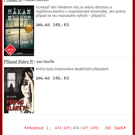
/ Hakan Nesser
Komisař Van Veeteren má za sebou dlouhou a
úspěšnou kariéru u maardamské kriminálky. Jen jediný
případ se mu nepodařilo vyřešit – případ G.
149,- Kč
399,- Kč
Případ Kláry P.
/ Jan Vavřík
Kniha byla inspirována skutečným případem.
140,- Kč
299,- Kč
Předchozí
1
|…
474
|
475
|
476
|
477
|
478
| …
700
Další