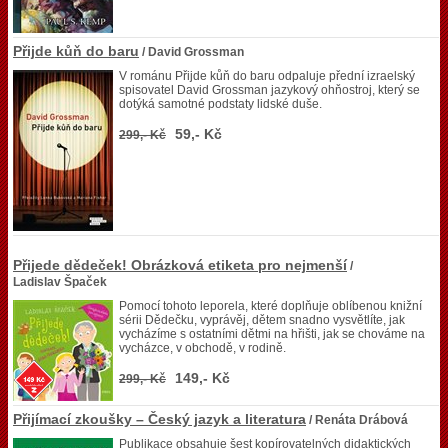
Přijde kůň do baru
/ David Grossman
V románu Přijde kůň do baru odpaluje přední izraelský
spisovatel David Grossman jazykový ohňostroj, který se
dotýká samotné podstaty lidské duše.
59,- Kč
299,- Kč
Přijede dědeček! Obrázková etiketa pro nejmenší
/
Ladislav Špaček
Pomocí tohoto leporela, které doplňuje oblíbenou knižní
sérii Dědečku, vyprávěj, dětem snadno vysvětlíte, jak
vycházíme s ostatními dětmi na hřišti, jak se chováme na
vycházce, v obchodě, v rodině.
149,- Kč
299,- Kč
Přijímací zkoušky – Český jazyk a literatura
/ Renáta Drábová
Publikace obsahuje šest kopírovatelných didaktických