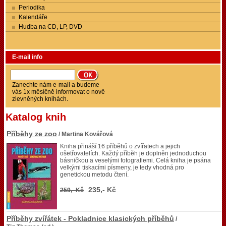
Periodika
Kalendáře
Hudba na CD, LP, DVD
E-mail info
Zanechte nám e-mail a budeme
vás 1x měsíčně informovat o nově
zlevněných knihách.
Katalog knih
Příběhy ze zoo
/ Martina Kovářová
Kniha přináší 16 příběhů o zvířatech a jejich
ošetřovatelích. Každý příběh je doplněn jednoduchou
básničkou a veselými fotografiemi. Celá kniha je psána
velkými tiskacími písmeny, je tedy vhodná pro
genetickou metodu čtení.
235,- Kč
259,- Kč
Příběhy zvířátek - Pokladnice klasických příběhů
/