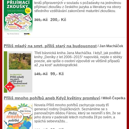
testů připravených v souladu s požadavky na jednotnou
přijímací zkoušku z českého jazyka a literatury na obory
středního vzdělávání zakončené maturitní zkouškou.
200,- Kč
369,- Kč
Příliš mladý na smrt, příliš starý na budoucnost
/ Jan Macháček
Třetí básnická kniha Jana Macháčka. I když, jak podtitul
knihy „Deníky z let 2006–2015“ napovídá, nejde o sbírky
poezie, ale spíše o osobní výpovědi ve většině případů
až „na kost“ autobiografické.
99,- Kč
149,- Kč
Příliš mnoho pohřbů aneb Když květiny promluví
/ Miloň Čepelka
Novela Příliš mnoho pohřbů zachycuje osudy tří
generací rodiny Dojáčkových. Seznámíme se s
panovačným dědou Fánou, který se nesmíří s tím, že se
jeho dcera v padesáti letech rozhodla žít po svém, a
spáchá sebevraždu...