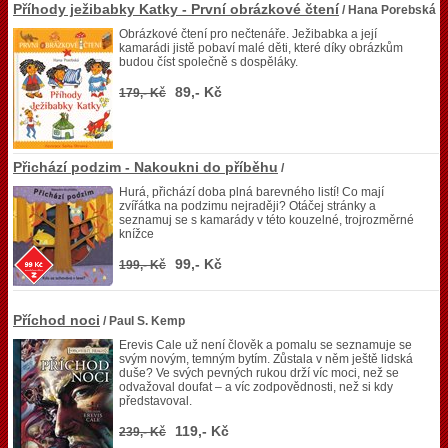
Příhody ježibabky Katky - První obrázkové čtení
/ Hana Porebská
Obrázkové čtení pro nečtenáře. Ježibabka a její
kamarádi jistě pobaví malé děti, které díky obrázkům
budou číst společně s dospěláky.
89,- Kč
179,- Kč
Přichází podzim - Nakoukni do příběhu
/
Hurá, přichází doba plná barevného listí! Co mají
zvířátka na podzimu nejraději? Otáčej stránky a
seznamuj se s kamarády v této kouzelné, trojrozměrné
knížce
99,- Kč
199,- Kč
Příchod noci
/ Paul S. Kemp
Erevis Cale už není člověk a pomalu se seznamuje se
svým novým, temným bytím. Zůstala v něm ještě lidská
duše? Ve svých pevných rukou drží víc moci, než se
odvažoval doufat – a víc zodpovědnosti, než si kdy
představoval.
119,- Kč
239,- Kč