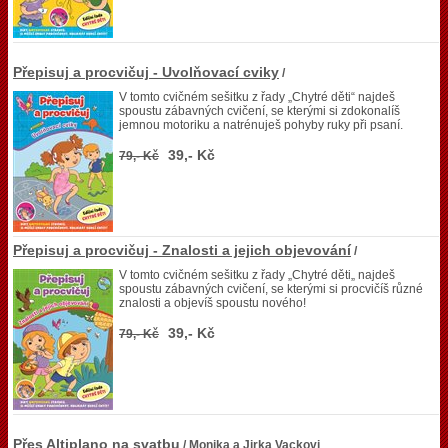
Přepisuj a procvičuj - Uvolňovací cviky
/
V tomto cvičném sešitku z řady „Chytré děti“ najdeš
spoustu zábavných cvičení, se kterými si zdokonalíš
jemnou motoriku a natrénuješ pohyby ruky při psaní.
39,- Kč
79,- Kč
Přepisuj a procvičuj - Znalosti a jejich objevování
/
V tomto cvičném sešitku z řady „Chytré děti„ najdeš
spoustu zábavných cvičení, se kterými si procvičíš různé
znalosti a objevíš spoustu nového!
39,- Kč
79,- Kč
Přes Altiplano na svatbu
/ Monika a Jirka Vackovi