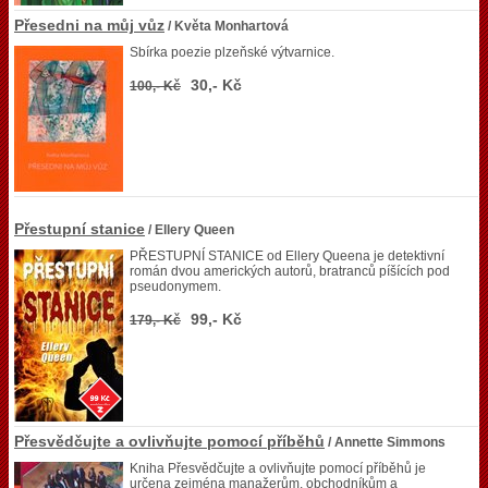
Přesedni na můj vůz
/ Květa Monhartová
Sbírka poezie plzeňské výtvarnice.
30,- Kč
100,- Kč
Přestupní stanice
/ Ellery Queen
PŘESTUPNÍ STANICE od Ellery Queena je detektivní
román dvou amerických autorů, bratranců píšících pod
pseudonymem.
99,- Kč
179,- Kč
Přesvědčujte a ovlivňujte pomocí příběhů
/ Annette Simmons
Kniha Přesvědčujte a ovlivňujte pomocí příběhů je
určena zejména manažerům, obchodníkům a