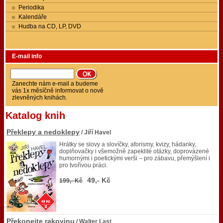
Periodika
Kalendáře
Hudba na CD, LP, DVD
E-mail info
Zanechte nám e-mail a budeme
vás 1x měsíčně informovat o nově
zlevněných knihách.
Katalog knih
Překlepy a nedoklepy
/ Jiří Havel
Hrátky se slovy a slovíčky, aforismy, kvizy, hádanky,
doplňovačky i všemožně zapeklité otázky, doprovázené
humornými i poetickými verši – pro zábavu, přemýšlení i
pro tvořivou práci.
49,- Kč
199,- Kč
Překonejte rakovinu
/ Walter Last