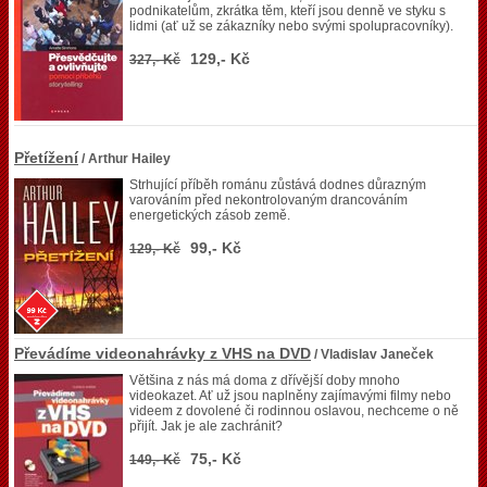
podnikatelům, zkrátka těm, kteří jsou denně ve styku s
lidmi (ať už se zákazníky nebo svými spolupracovníky).
129,- Kč
327,- Kč
Přetížení
/ Arthur Hailey
Strhující příběh románu zůstává dodnes důrazným
varováním před nekontrolovaným drancováním
energetických zásob země.
99,- Kč
129,- Kč
Převádíme videonahrávky z VHS na DVD
/ Vladislav Janeček
Většina z nás má doma z dřívější doby mnoho
videokazet. Ať už jsou naplněny zajímavými filmy nebo
videem z dovolené či rodinnou oslavou, nechceme o ně
přijít. Jak je ale zachránit?
75,- Kč
149,- Kč