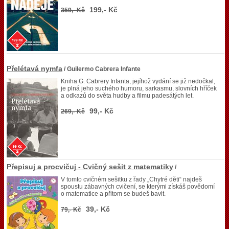
199,- Kč
359,- Kč
Přelétavá nymfa
/ Guilermo Cabrera Infante
Kniha G. Cabrery Infanta, jejíhož vydání se již nedočkal,
je plná jeho suchého humoru, sarkasmu, slovních hříček
a odkazů do světa hudby a filmu padesátých let.
99,- Kč
269,- Kč
Přepisuj a procvičuj - Cvičný sešit z matematiky
/
V tomto cvičném sešitku z řady „Chytré děti“ najdeš
spoustu zábavných cvičení, se kterými získáš povědomí
o matematice a přitom se budeš bavit.
39,- Kč
79,- Kč