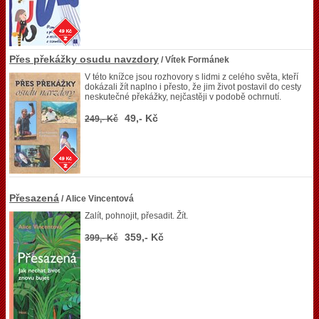
Přes překážky osudu navzdory
/ Vítek Formánek
V této knížce jsou rozhovory s lidmi z celého světa, kteří
dokázali žít naplno i přesto, že jim život postavil do cesty
neskutečné překážky, nejčastěji v podobě ochrnutí.
49,- Kč
249,- Kč
Přesazená
/ Alice Vincentová
Zalít, pohnojit, přesadit. Žít.
359,- Kč
399,- Kč