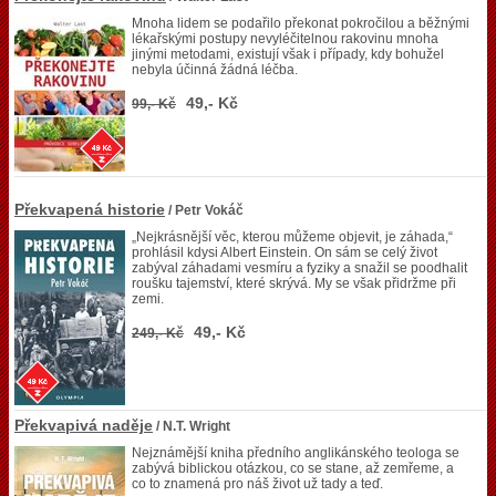
Mnoha lidem se podařilo překonat pokročilou a běžnými
lékařskými postupy nevyléčitelnou rakovinu mnoha
jinými metodami, existují však i případy, kdy bohužel
nebyla účinná žádná léčba.
49,- Kč
99,- Kč
Překvapená historie
/ Petr Vokáč
„Nejkrásnější věc, kterou můžeme objevit, je záhada,“
prohlásil kdysi Albert Einstein. On sám se celý život
zabýval záhadami vesmíru a fyziky a snažil se poodhalit
roušku tajemství, které skrývá. My se však přidržme při
zemi.
49,- Kč
249,- Kč
Překvapivá naděje
/ N.T. Wright
Nejznámější kniha předního anglikánského teologa se
zabývá biblickou otázkou, co se stane, až zemřeme, a
co to znamená pro náš život už tady a teď.