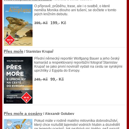
O přípravě, průběhu, trase, ale i o svatbě, o které
neměla Monika dlouho ani tušení, se dočtete v tomto
jejich knižním debutu.
199,- Kč
399,- Kč
Přes moře
/ Stanislav Krupař
Přední německý reportér Wolfgang Bauer a jeho český
kamarád a respektovaný reportážní fotograf Stanislav
Krupař se jako první novináři vydali na cestu se syrskými
uprchlíky z Egypta do Evropy.
99,- Kč
249,- Kč
Přes moře a oceány
/ Alexandr Golubev
Pokud máte v rodině malého milovníka dobrodružství,
který chce rozluštit tajemství vodních hlubin a dozvědět
se legendy oceánů, tak nezbývá nic jiného, než vyrazit