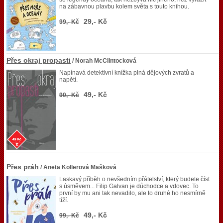
na zábavnou plavbu kolem světa s touto knihou.
29,- Kč
99,- Kč
Přes okraj propasti
/ Norah McClintocková
Napínavá detektivní knížka plná dějových zvratů a
napětí.
49,- Kč
90,- Kč
Přes práh
/ Aneta Kollerová Mašková
Laskavý příběh o nevšedním přátelství, který budete číst
s úsměvem... Filip Galvan je důchodce a vdovec. To
první by mu ani tak nevadilo, ale to druhé ho nesmírně
tíží.
49,- Kč
99,- Kč