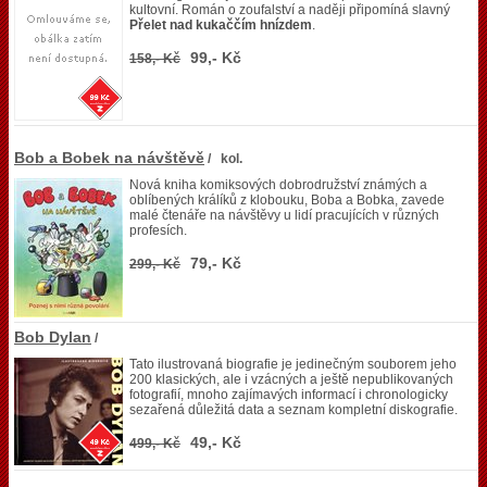
kultovní. Román o zoufalství a naději připomíná slavný
Přelet nad kukaččím hnízdem
.
99,- Kč
158,- Kč
Bob a Bobek na návštěvě
/ kol.
Nová kniha komiksových dobrodružství známých a
oblíbených králíků z klobouku, Boba a Bobka, zavede
malé čtenáře na návštěvy u lidí pracujících v různých
profesích.
79,- Kč
299,- Kč
Bob Dylan
/
Tato ilustrovaná biografie je jedinečným souborem jeho
200 klasických, ale i vzácných a ještě nepublikovaných
fotografií, mnoho zajímavých informací i chronologicky
sezařená důležitá data a seznam kompletní diskografie.
49,- Kč
499,- Kč