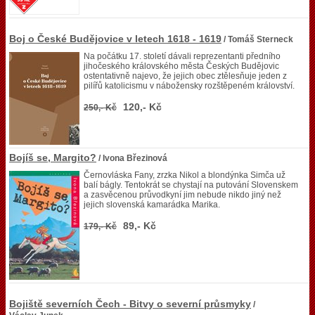
Boj o České Budějovice v letech 1618 - 1619
/ Tomáš Sterneck
Na počátku 17. století dávali reprezentanti předního
jihočeského královského města Českých Budějovic
ostentativně najevo, že jejich obec ztělesňuje jeden z
pilířů katolicismu v nábožensky rozštěpeném království.
120,- Kč
250,- Kč
Bojíš se, Margito?
/ Ivona Březinová
Černovláska Fany, zrzka Nikol a blondýnka Simča už
balí bágly. Tentokrát se chystají na putování Slovenskem
a zasvěcenou průvodkyní jim nebude nikdo jiný než
jejich slovenská kamarádka Marika.
89,- Kč
179,- Kč
Bojiště severních Čech - Bitvy o severní průsmyky
/