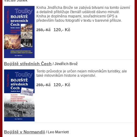
Václav Junek
Kniha Jindřicha Brože se zabývá bitvami na tomto území
a detailně přibližuje čtenáři události dávno minulé.
Kniha je doplněna mapami, souřadnicemi GPS a
především řadou fotografií v textu v barevné příloze.
120,- Kč
259,- Kč
Bojiště středních Čech
/ Jindřich Brož
Tento průvodce je určen nejen milovníkům turistiky, ale
také milovníkům historie a vojenství.
120,- Kč
259,- Kč
Bojiště v Normandii
/ Leo Marriott