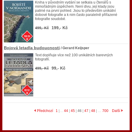
Kniha v původním vydání se setkala u čtenářů s
mimořádným úspěchem. Není divu, její klady jsou
patrné na první pohled. Jsou to především unikátní
dobové fotografie a k nim často paralelně přiřazené
fotografie soudobé.
199,- Kč
499,- Kč
Bojová letadla budoucnosti
/ Gerard Keijsper
Text doplňuje více než 100 unikátních barevných
fotografií.
99,- Kč
499,- Kč
Předchozí
1
|…
44
|
45
|
46
|
47
|
48
| …
700
Další