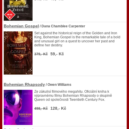
Bohemian Gospel
/ Dana Chamblee Carpenter
Set against the historical reign of the Golden and Iron
King, Bohemian Gospel is the remarkable tale of a bold
and unusual girl on a quest to uncover her past and
define her destiny.
59,- Kč
379,- Kč
Bohemian Rhapsody
/ Owen Williams
Ze zákulisí filmového megahitu. Oficiální kniha k
výpravnému filmu Bohemian Rhapsody o skupině
Queen od společnosti Twentieth Century Fox.
128,- Kč
498,- Kč