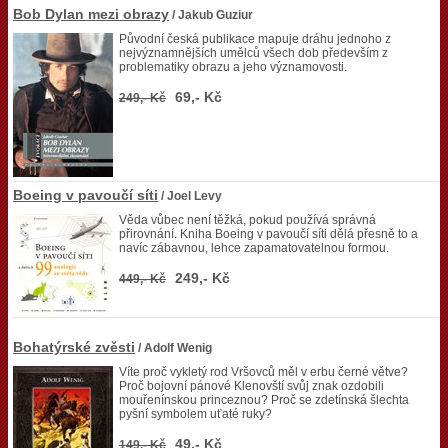
Bob Dylan mezi obrazy
/ Jakub Guziur
Původní česká publikace mapuje dráhu jednoho z
nejvýznamnějších umělců všech dob především z
problematiky obrazu a jeho významovosti.
69,- Kč
249,- Kč
Boeing v pavoučí síti
/ Joel Levy
Věda vůbec není těžká, pokud používá správná
přirovnání. Kniha Boeing v pavoučí síti dělá přesně to a
navíc zábavnou, lehce zapamatovatelnou formou.
249,- Kč
449,- Kč
Bohatýrské zvěsti
/ Adolf Wenig
Víte proč vykletý rod Vršovců měl v erbu černé větve?
Proč bojovní pánové Klenovští svůj znak ozdobili
mouřenínskou princeznou? Proč se zdetínská šlechta
pyšní symbolem uťaté ruky?
49,- Kč
149,- Kč