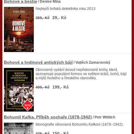
Bohové a bestie
/ Denise Mina
Nejlepší britská detektivka roku 2013
29,- Kč
359,- Kč
Bohové a hrdinové antických bájí
/ Vojtěch Zamarovský
Obnovené vydání dosud nepřekonané knihy, která
seznamuje populární formou se světem králů, bohů, bájí
a mýtů řeckého a římského starověku.
199,- Kč
499,- Kč
Bohumil Kafka. Příběh sochaře (1878-1942)
/ Petr Wittlich
Monografie věnovaná Bohumilu Kafkovi (1878–1942).
150,- Kč
375,- Kč