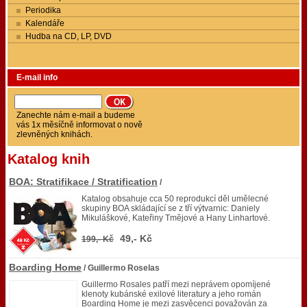
Periodika
Kalendáře
Hudba na CD, LP, DVD
E-mail info
Zanechte nám e-mail a budeme
vás 1x měsíčně informovat o nově
zlevněných knihách.
Katalog knih
BOA: Stratifikace / Stratification
/
Katalog obsahuje cca 50 reprodukcí děl umělecné
skupiny BOA skládající se z tří výtvarnic: Daniely
Mikuláškové, Kateřiny Tmějové a Hany Linhartové.
49,- Kč
199,- Kč
Boarding Home
/ Guillermo Roselas
Guillermo Rosales patří mezi neprávem opomíjené
klenoty kubánské exilové literatury a jeho román
Boarding Home je mezi zasvěcenci považován za