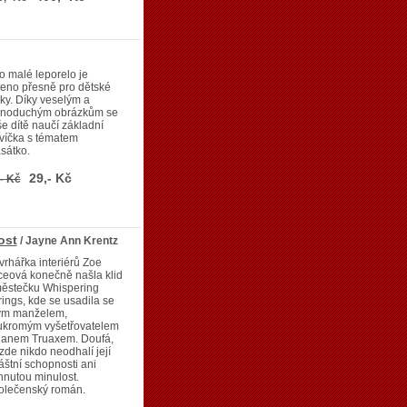
o malé leporelo je
eno přesně pro dětské
ky. Díky veselým a
dnoduchým obrázkům se
e dítě naučí základní
víčka s tématem
sátko.
29,- Kč
- Kč
ost
/ Jayne Ann Krentz
rhářka interiérů Zoe
ceová konečně našla klid
městečku Whispering
ings, kde se usadila se
ým manželem,
ukromým vyšetřovatelem
hanem Truaxem. Doufá,
zde nikdo neodhalí její
áštní schopnosti ani
nutou minulost.
olečenský román.