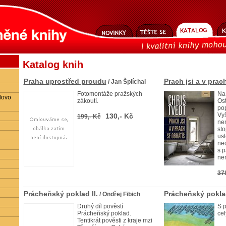
Katalog knih
Praha uprostřed proudu
Prach jsi a v prac
/ Jan Šplíchal
Fotomontáže pražských
Na 
lovo
zákoutí.
Ost
pop
Vyš
130,- Kč
199,- Kč
ne
sto
ust
nec
s p
ne
37
Prácheňský poklad II.
Prácheňský poklad
/ Ondřej Fibich
Druhý díl pověstí
S p
Prácheňský poklad.
ce
Tentikrát pověsti z kraje mzi