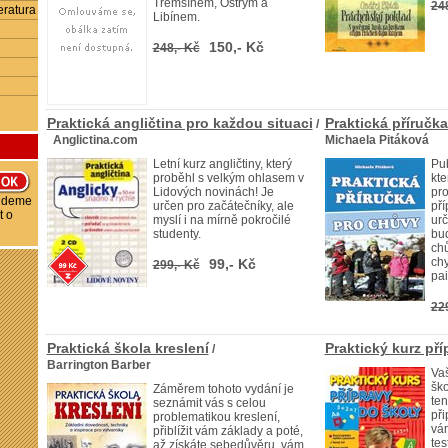
Třemšínem, Ostrým a
24
eratura
Libínem.
150,- Kč
248,- Kč
Praktická angličtina pro každou situaci
Praktická příručk
/
Anglictina.com
Michaela Pitáková
Letní kurz angličtiny, který
Pub
proběhl s velkým ohlasem v
kte
Lidových novinách! Je
pro
budeme
určen pro začátečníky, ale
pří
t o
myslí i na mírně pokročilé
ur
studenty.
bud
chů
chy
99,- Kč
299,- Kč
pai
22
Praktická škola kreslení
Praktický kurz pří
/
Barrington Barber
Vaš
ško
Záměrem tohoto vydání je
ten
seznámit vás s celou
př
problematikou kreslení,
vá
přiblížit vám základy a poté,
tes
až získáte sebedůvěru, vám