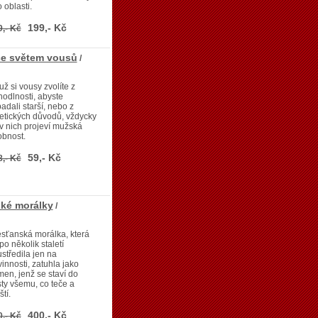
o oblasti.
199,- Kč
9,- Kč
ce světem vousů
/
už si vousy zvolíte z
odlnosti, abyste
adali starší, nebo z
etických důvodů, vždycky
v nich projeví mužská
obnost.
59,- Kč
8,- Kč
ké morálky
/
sťanská morálka, která
po několik staletí
středila jen na
innosti, zatuhla jako
en, jenž se staví do
ty všemu, co teče a
ští.
400,- Kč
0,- Kč