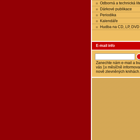
Odborná a technická lit
Dárkové publikace
Periodika
Kalendáře
Hudba na CD, LP, DVD
E-mail info
Zanechte nám e-mail a 
vás 1x měsíčně informova
nově zlevněných knihách.