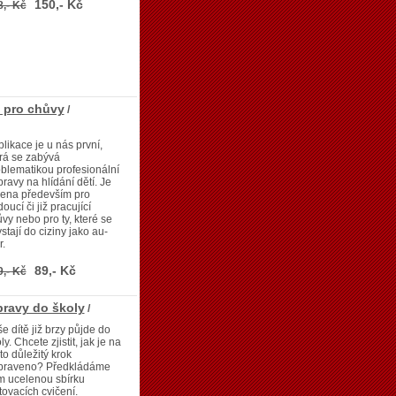
150,- Kč
8,- Kč
a pro chůvy
/
likace je u nás první,
rá se zabývá
blematikou profesionální
pravy na hlídání dětí. Je
čena především pro
oucí či již pracující
vy nebo pro ty, které se
stají do ciziny jako au-
r.
89,- Kč
9,- Kč
pravy do školy
/
e dítě již brzy půjde do
ly. Chcete zjistit, jak je na
to důležitý krok
ipraveno? Předkládáme
m ucelenou sbírku
tovacích cvičení.