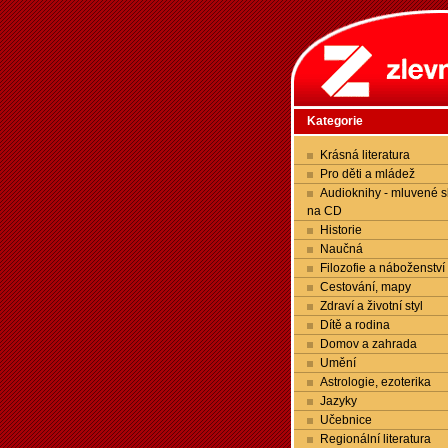
Kategorie
Krásná literatura
Pro děti a mládež
Audioknihy - mluvené s
na CD
Historie
Naučná
Filozofie a náboženství
Cestování, mapy
Zdraví a životní styl
Dítě a rodina
Domov a zahrada
Umění
Astrologie, ezoterika
Jazyky
Učebnice
Regionální literatura