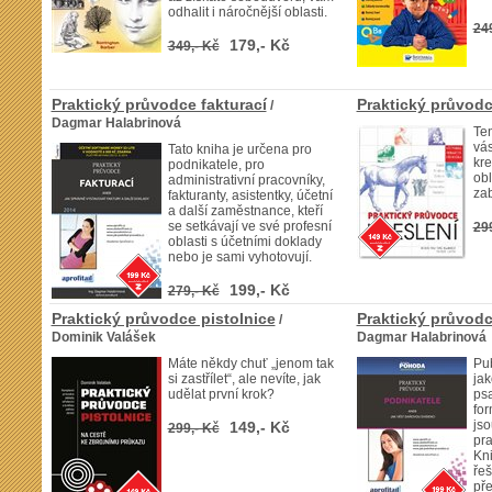
odhalit i náročnější oblasti.
24
179,- Kč
349,- Kč
Praktický průvodce fakturací
Praktický průvodc
/
Dagmar Halabrinová
Ten
vá
Tato kniha je určena pro
kre
podnikatele, pro
obl
administrativní pracovníky,
zab
fakturanty, asistentky, účetní
a další zaměstnance, kteří
se setkávají ve své profesní
29
oblasti s účetními doklady
nebo je sami vyhotovují.
199,- Kč
279,- Kč
Praktický průvodce pistolnice
Praktický průvodc
/
Dominik Valášek
Dagmar Halabrinová
Máte někdy chuť „jenom tak
Pub
si zastřílet“, ale nevíte, jak
jak
udělat první krok?
ps
for
jso
149,- Kč
299,- Kč
pra
Kn
řeš
pře