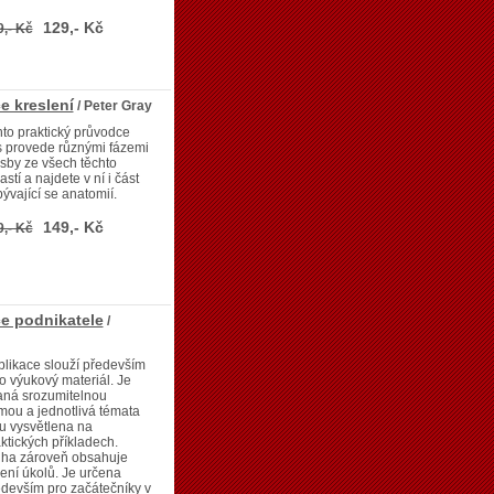
129,- Kč
9,- Kč
e kreslení
/ Peter Gray
to praktický průvodce
s provede různými fázemi
sby ze všech těchto
astí a najdete v ní i část
ývající se anatomií.
149,- Kč
9,- Kč
e podnikatele
/
likace slouží především
o výukový materiál. Je
aná srozumitelnou
mou a jednotlivá témata
u vysvětlena na
ktických příkladech.
iha zároveň obsahuje
ení úkolů. Je určena
devším pro začátečníky v