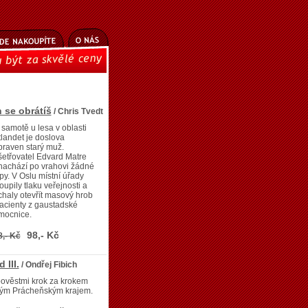
h se obrátíš
/ Chris Tvedt
samotě u lesa v oblasti
landet je doslova
raven starý muž.
etřovatel Edvard Matre
nachází po vrahovi žádné
py. V Oslu místní úřady
oupily tlaku veřejnosti a
haly otevřít masový hrob
acienty z gaustadské
mocnice.
98,- Kč
8,- Kč
 III.
/ Ondřej Fibich
ověstmi krok za krokem
lým Prácheňským krajem.