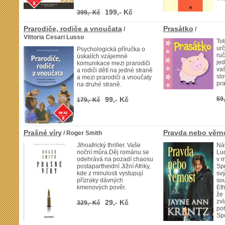
199,- Kč
399,- Kč
Prarodiče, rodiče a vnoučata
Prasátko
/
/
Vittoria Cesari Lusso
Tot
urč
Psychologická příručka o
ruč
úskalích vzájemné
je
komunikace mezi prarodiči
vaš
a rodiči dětí na jedné straně
slo
a mezi prarodiči a vnoučaty
pra
na druhé straně.
99,- Kč
59,
179,- Kč
Prašné víry
Pravda nebo věrn
/ Roger Smith
Jihoafrický thriller. Vaše
Náv
noční můra.Děj románu se
Lu
odehrává na pozadí chaosu
v 
postapartheidní Jižní Afriky,
Spr
kde z minulosti vystupují
sv
přízraky dávných
so
kmenových pověr.
Et
že 
zvl
29,- Kč
329,- Kč
poh
Sp