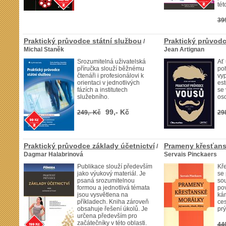
tét
39
Praktický průvodce státní službou
Praktický průvod
/
Michal Staněk
Jean Artignan
Srozumitelná uživatelská
Ať 
příručka slouží běžnému
poh
čtenáři i profesionálovi k
vyp
orientaci v jednotlivých
est
fázích a institutech
se 
služebního.
os
99,- Kč
249,- Kč
29
Praktický průvodce základy účetnictví
Prameny křesťans
/
Dagmar Halabrinová
Servais Pinckaers
Publikace slouží především
Kře
jako výukový materiál. Je
se 
psaná srozumitelnou
sou
formou a jednotlivá témata
pov
jsou vysvětlena na
kám
příkladech. Kniha zároveň
ces
obsahuje řešení úkolů. Je
prý
určena především pro
začátečníky v této oblasti.
44