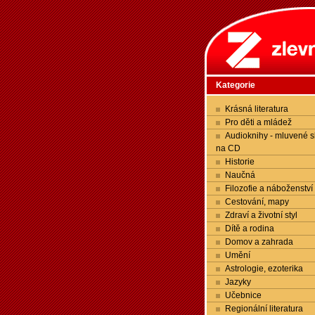
Kategorie
Krásná literatura
Pro děti a mládež
Audioknihy - mluvené s
na CD
Historie
Naučná
Filozofie a náboženství
Cestování, mapy
Zdraví a životní styl
Dítě a rodina
Domov a zahrada
Umění
Astrologie, ezoterika
Jazyky
Učebnice
Regionální literatura