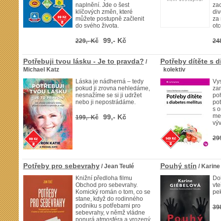
naplnění. Jde o šest
zac
klíčových změn, které
div
můžete postupně začlenit
za
do svého života.
otc
99,- Kč
229,- Kč
24
Potřebuji tvou lásku - Je to pravda?
Potřeby dítěte s d
/
Michael Katz
kolektiv
Láska je nádherná – tedy
Vy
pokud ji zrovna nehledáme,
zam
nesnažíme se si ji udržet
poh
nebo ji nepostrádáme.
pot
s 
mel
99,- Kč
199,- Kč
vý
29
Potřeby pro sebevrahy
Pouhý stín
/ Jean Teulé
/ Karine
Knižní předloha filmu
Dok
Obchod pro sebevrahy.
vte
Komický román o tom, co se
pek
stane, když do rodinného
podniku s potřebami pro
39
sebevrahy, v němž vládne
ponurá atmosféra a vrozený