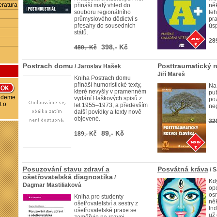
eratura
přináší malý vhled do
ně
souboru regionálního
leh
průmyslového dědictví s
pra
přesahy do sousedních
úsp
států.
28
398,- Kč
480,- Kč
Postrach domu
Posttraumatický r
/ Jaroslav Hašek
Jiří Mareš
Kniha Postrach domu
přináší humoristické texty,
Na 
které nevyšly v pramenném
pub
budeme
vydání Haškových spisů z
po
t o
let 1955–1973, a především
neg
další povídky a texty nově
objevené.
32
89,- Kč
189,- Kč
Posuzování stavu zdraví a
Posvátná kráva
/ 
ošetřovatelská diagnostika
/
Kd
Dagmar Mastiliaková
op
osm
Kniha pro studenty
ně
ošetřovatelství a sestry z
Ind
ošetřovatelské praxe se
už 