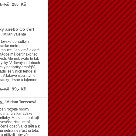
28,- Kč
8,- Kč
y anebo Co čert
l
/ Milan Valenta
rtovské pohádky z
nácké metropole –
omouce. Jen v málokteré
hádce má čert nakonec
rch. Ale nebývalo to tak
dycky. V dávných dobách
aly pohádky drsnější,
adlil se v nich tehdejší
t. A takové jsou i tyhle
ádky, drsné a tajemné.
99,- Kč
9,- Kč
vi
/ Miriam Toewsová
běh rozbité rodiny
outmanů z kanadské
itoby. Matka na pokraji
rvového zhroucení,
íčené dospívající děti a k
u jedna nešťastná teta,
rá přijíždí, aby vše