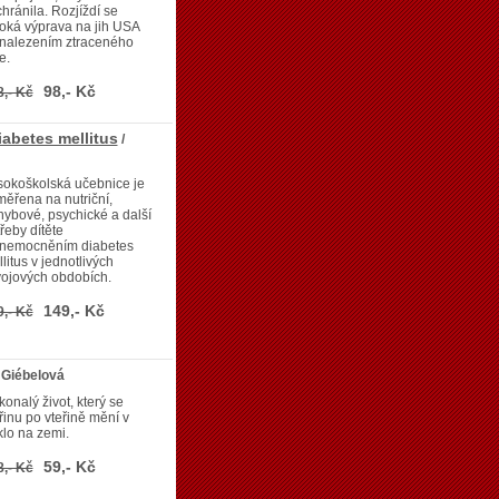
hránila. Rozjíždí se
oká výprava na jih USA
 nalezením ztraceného
e.
98,- Kč
8,- Kč
iabetes mellitus
/
sokoškolská učebnice je
ěřena na nutriční,
ybové, psychické a další
řeby dítěte
onemocněním diabetes
litus v jednotlivých
vojových obdobích.
149,- Kč
9,- Kč
 Giébelová
onalý život, který se
řinu po vteřině mění v
lo na zemi.
59,- Kč
8,- Kč