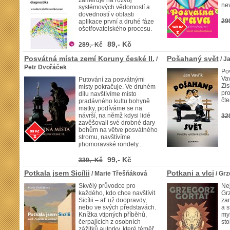
zaměřuje na rozvoj
nev
systémových vědomostí a
dovedností v oblasti
29
aplikace první a druhé fáze
ošetřovatelského procesu.
89,- Kč
289,- Kč
Posvátná místa zemí Koruny české II.
Pošahaný svět
/
/ J
Petr Dvořáček
Pov
Vav
Putování za posvátnými
Zís
místy pokračuje. Ve druhém
pro
dílu navštívíme místo
čte
pradávného kultu bohyně
matky, podíváme se na
návrší, na němž kdysi lidé
32
zavěšovali své drobné dary
bohům na větve posvátného
stromu, navštívíme
jihomoravské rondely...
99,- Kč
339,- Kč
Potkala jsem Sicílii
Potkani a vlci
/ Marie Třešňáková
/ Grz
Skvělý průvodce pro
Ne
každého, kdo chce navštívit
Grz
Sicílii – ať už doopravdy,
zam
nebo ve svých představách.
a s
Knížka vtipných příběhů,
myš
čerpajících z osobních
sto
zážitků autorky, které téměř