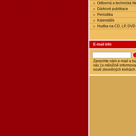
Odborná a technická lit
Dárkové publikace
Periodika
Kalendáře
Hudba na CD, LP, DVD
E-mail info
Zanechte nám e-mail a 
vás 1x měsíčně informova
nově zlevněných knihách.