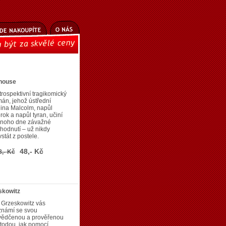
ehouse
rospektivní tragikomický
án, jehož ústřední
ina Malcolm, napůl
rok a napůl tyran, učiní
dnoho dne závažné
hodnutí – už nikdy
stát z postele.
48,- Kč
8,- Kč
eskowitz
a Grzeskowitz vás
známí se svou
vědčenou a prověřenou
todou, jak pomocí