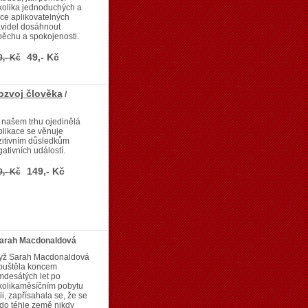
kolika jednoduchých a
ce aplikovatelných
videl dosáhnout
ěchu a spokojenosti.
49,- Kč
9,- Kč
ozvoj člověka
/
našem trhu ojedinělá
likace se věnuje
zitivním důsledkům
ativních událostí.
149,- Kč
9,- Kč
Sarah Macdonaldová
yž Sarah Macdonaldová
ouštěla koncem
desátých let po
kolikaměsíčním pobytu
ii, zapřísahala se, že se
do téhle země nikdy