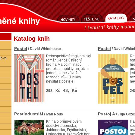
Katalog knih
Postel
Postel
/ David Whitehouse
/ David Whit
Retrospektivní tragikomický
Ret
lovo
román, jehož ústřední
rom
hrdina Malcolm, napůl
hrd
prorok a napůl tyran, učiní
pro
jednoho dne závažné
je
rozhodnutí – už nikdy
roz
nevstát z postele.
nev
48,- Kč
298,- Kč
24
Postindustriál
Postoj A+
/ Ivan Rous
/ Ilja Grz
Kniha o průmyslovém
Ilj
dědictví Liberecka,
se
Jablonecka, Frýdlantska,
os
Hrádecka a Jizerských hor
me