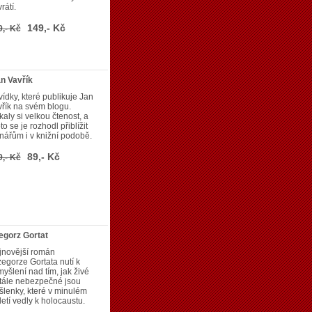
rátí.
149,- Kč
9,- Kč
an Vavřík
ídky, které publikuje Jan
řík na svém blogu.
kaly si velkou čtenost, a
to se je rozhodl přiblížit
nářům i v knižní podobě.
89,- Kč
9,- Kč
egorz Gortat
jnovější román
egorze Gortata nutí k
yšlení nad tím, jak živé
tále nebezpečné jsou
lenky, které v minulém
letí vedly k holocaustu.