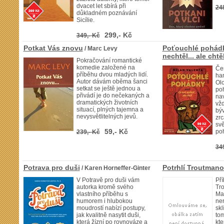
dvacet let sbírá při
24
důkladném poznávání
Sicílie.
299,- Kč
349,- Kč
Potkat Vás znovu
Poťouchlé pohádk
/ Marc Levy
nechtěl... ale chtě
Pokračování romantické
komedie založené na
Če
příběhu dvou mladých lidí.
ha
Autor dávám oběma šanci
Ol
setkat se ještě jednou a
po
přivádí je do nečekaných a
nav
dramatických životních
vž
situací, plných tajemna a
býv
nevysvětlitelných jevů.
zrc
svě
59,- Kč
poh
239,- Kč
34
Potrava pro duši
Potrhlí Troutmano
/ Karen Horneffer-Ginter
V Potravě pro duši vám
Pří
autorka kromě svého
Tr
vlastního příběhu s
Man
humorem i hlubokou
ne
moudrostí nabízí postupy,
skl
jak kvalitně nasytit duši,
tom
která žízní po rovnováze a
kte