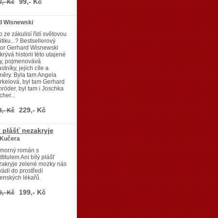
99,- Kč
0,- Kč
d Wisnewski
 ze zákulisí řídí světovou
itiku...? Bestsellerový
tor Gerhard Wisnewski
krývá historii této utajené
ty, pojmenovává
stníky, jejich cíle a
ěry. Byla tam Angela
kelová, byl tam Gerhard
röder, byl tam i Joschka
cher...
229,- Kč
3,- Kč
ý plášť nezakryje
í Kučera
morný román s
titulem Ani bílý plášť
zakryje zelené mozky nás
vádí do prostředí
enských lékařů.
199,- Kč
9,- Kč