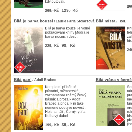
kdy putovali.
26
129,- Kč
269,- Kč
Bílá je barva kouzel
Bílá místa
/ Laurie Faria Stolarzová
/ kol.
Bílá je barva kouzel je volné
Kn
pokračování knihy Modrá je
tel
barva nočních děsů.
záh
his
99,- Kč
229,- Kč
24
Bílá paní
Bílá vrána v čern
/ Adolf Brabec
Kompletní příběh té
Sen
původní, rožmberské,
ná
zaznamenal známý český
pra
básník a prozaik Adolf
mec
Brabec a přidal k ní také
fu
neméně poutavé pověsti:
org
Hejtman Jiří, Černý rytíř a
ref
Kulhavý ďábel.
bis
pře
ji
39,- Kč
199,- Kč