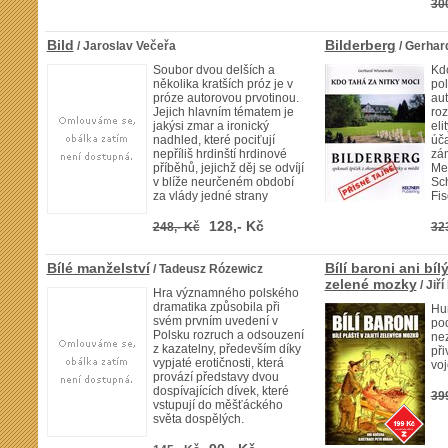
30
Bild
Bilderberg
/ Jaroslav Večeřa
/ Gerhar
Soubor dvou delších a
Kdo
několika kratších próz je v
pol
próze autorovou prvotinou.
au
Jejich hlavním tématem je
roz
jakýsi zmar a ironický
eli
nadhled, které pociťují
úča
nepříliš hrdinští hrdinové
zám
příběhů, jejichž děj se odvíjí
Mer
v blíže neurčeném období
Sch
za vlády jedné strany
Fis
128,- Kč
248,- Kč
32
Bílé manželství
Bílí baroni ani bíl
/ Tadeusz Rózewicz
zelené mozky
/ Jiř
Hra významného polského
dramatika způsobila při
Hu
svém prvním uvedení v
pod
Polsku rozruch a odsouzení
ne
z kazatelny, především díky
při
vypjaté erotičnosti, která
voj
provází představy dvou
dospívajících dívek, které
39
vstupují do měšťáckého
světa dospělých.