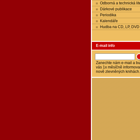
Odborná a technická lit
Dárkové publikace
Periodika
Kalendáře
Hudba na CD, LP, DVD
E-mail info
Zanechte nám e-mail a 
vás 1x měsíčně informova
nově zlevněných knihách.