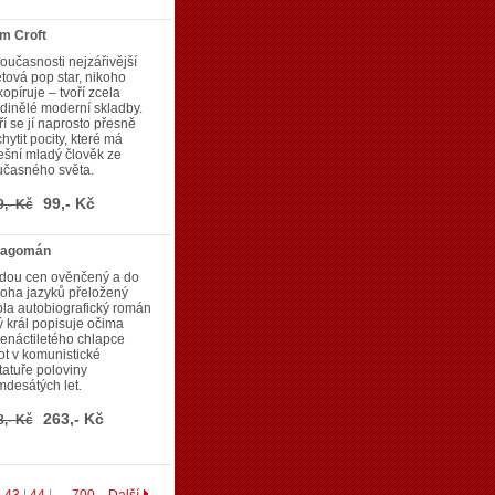
m Croft
oučasnosti nejzářivější
tová pop star, nikoho
opíruje – tvoří zcela
dinělé moderní skladby.
í se jí naprosto přesně
hytit pocity, které má
šní mladý člověk ze
učasného světa.
99,- Kč
9,- Kč
ragomán
dou cen ověnčený a do
oha jazyků přeložený
la autobiografický román
ý král popisuje očima
enáctiletého chlapce
ot v komunistické
tatuře poloviny
desátých let.
263,- Kč
8,- Kč