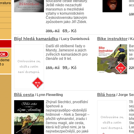
současné české literatury.
dou
eratura
Ještě nikdo nezachytil
ac
marasmus a mezilidské
vztahy v komunistickém
19
Československu takovým
způsobem jako Jiří Zídek.
69,- Kč
399,- Kč
Bígl hledá kamarádku
Bike instruktor
/ Lucy Danielsová
/ K
Další díl oblíbené řady o
Bav
Mandy, Jamesovi a jejich
le
zvířecích kamarádech pro
se 
čtenáře od 9 let.
ale
budeme
t o
99,- Kč
159,- Kč
22
Bílá cesta
Bílá hora
/ Lynn Flewelling
/ Jorge S
Zhýralí šlechtici, prvotřídní
Tři
špehové a
se
nejnepravděpo¬dobnější
vík
hrdinové – Alek a Seregil –
no
přežili vyhnanství, zradu i
bře
černou magii, ale cesta,
Ste
která leží před nimi, je ta
Lar
nejnebezpečnější, po jaké
Kep