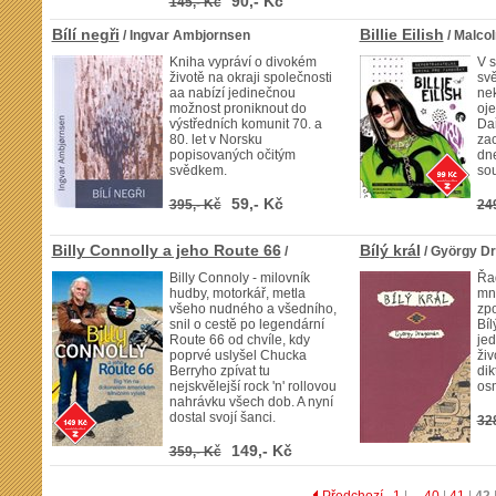
90,- Kč
145,- Kč
Bílí negři
Billie Eilish
/ Ingvar Ambjornsen
/ Malcol
Kniha vypráví o divokém
V s
životě na okraji společnosti
svě
aa nabízí jedinečnou
nek
možnost proniknout do
oje
výstředních komunit 70. a
Dař
80. let v Norsku
zac
popisovaných očitým
dne
svědkem.
so
59,- Kč
395,- Kč
24
Billy Connolly a jeho Route 66
Bílý král
/
/ György D
Billy Connoly - milovník
Řa
hudby, motorkář, metla
mn
všeho nudného a všedního,
zpo
snil o cestě po legendární
Bíl
Route 66 od chvíle, kdy
jed
poprvé uslyšel Chucka
živ
Berryho zpívat tu
dik
nejskvělejší rock 'n' rollovou
osm
nahrávku všech dob. A nyní
dostal svojí šanci.
32
149,- Kč
359,- Kč