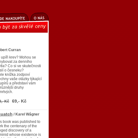
bert Curran
í upíři krev? Mohou se
hybovat za denního
tla? Co si ve skutečnosti
slí o česneku?
le knížka zodpoví
chny vaše otázky týkající
upírů a představí vám
různější druhy
mrtvých.
69,- Kč
9,- Kč
quatch
/ Karel Wágner
s book was published to
k the centenary of the
eged discovery of a
inid whose existence is