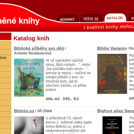
Katalog knih
Biblické příběhy pro děti
Biblio Vampiro
/
/ Ro
Annette Neubauerová
Pij
lovo
po
Ať už vyprávění začíná
svě
slovy „Bylo nebylo…“, nebo
my
„Na počátku bylo slovo…“,
Tah
princip je stejný – začíná se
vše
odvíjet příběh o tom, co
se 
(možná) bylo, jak to
nej
všechno začalo, co přišlo
ne
potom.
349,- Kč
19
399,- Kč
Bídníci.cz
Bigfoot alias Sas
/ Jiří Zídek
U příležitosti 70. výročí
Thi
konce 2. světové války vyjde
mar
kniha Bídníci.cz, jedno z
all
nejkontroverznějších děl
hom