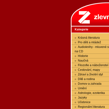
Kategorie
Krásná literatura
Pro děti a mládež
Audioknihy - mluvené s
na CD
Historie
Naučná
Filozofie a náboženství
Cestování, mapy
Zdraví a životní styl
Dítě a rodina
Domov a zahrada
Umění
Astrologie, ezoterika
Jazyky
Učebnice
Regionální literatura