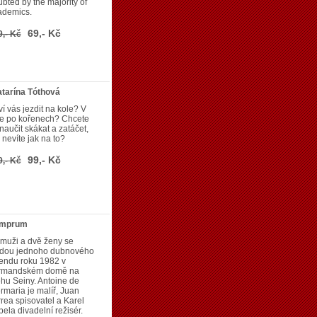
bted by the majority of
ademics.
69,- Kč
9,- Kč
atarína Tóthová
í vás jezdit na kole? V
se po kořenech? Chcete
naučit skákat a zatáčet,
 nevíte jak na to?
99,- Kč
9,- Kč
emprum
 muži a dvě ženy se
jdou jednoho dubnového
endu roku 1982 v
rmandském domě na
hu Seiny. Antoine de
rmaria je malíř, Juan
rea spisovatel a Karel
ela divadelní režisér.