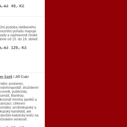
49,- Kč
9,- Kč
ižní podoba oblíbeného
evizního pořadu mapuje
ady a zajímavosti české
torie od 15. do 18. století.
129,- Kč
9,- Kč
ém šatě
/ Jiří Cukr
átor, poslanec,
rodohospodář, družstevní
covník, publicista,
enáš, filantrop,
nkcionář mnoha spolků a
anizací, církevní
ormátor, arcibiskupský a
kupský kandidát, ale
devším katolický kněz na
hočeském venkově.