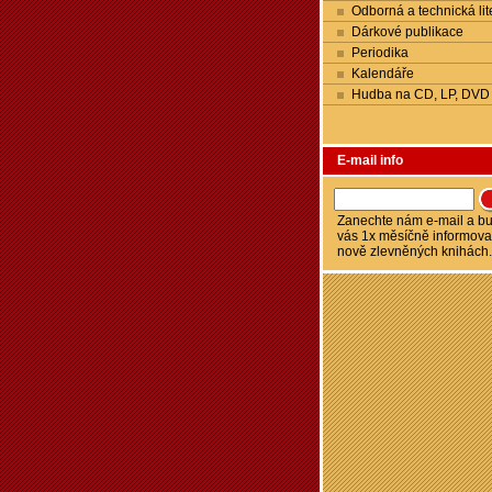
Odborná a technická lit
Dárkové publikace
Periodika
Kalendáře
Hudba na CD, LP, DVD
E-mail info
Zanechte nám e-mail a 
vás 1x měsíčně informova
nově zlevněných knihách.