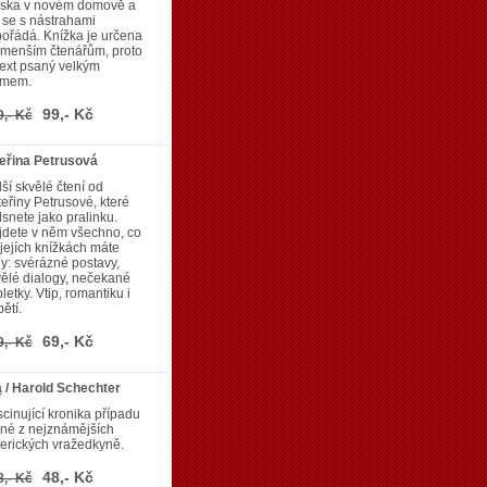
jska v novém domově a
 se s nástrahami
ořádá. Knížka je určena
jmenším čtenářům, proto
text psaný velkým
smem.
99,- Kč
9,- Kč
eřina Petrusová
ší skvělé čtení od
eřiny Petrusové, které
snete jako pralinku.
jdete v něm všechno, co
jejích knížkách máte
y: svérázné postavy,
ělé dialogy, nečekané
letky. Vtip, romantiku i
ětí.
69,- Kč
9,- Kč
a
/ Harold Schechter
cinující kronika případu
né z nejznámějších
erických vražedkyně.
48,- Kč
8,- Kč