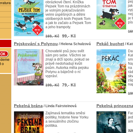
pe
obrázkové čtení. Knížka
eratura
jak
Pejsek Tom na prázdninách
vyp
je volným pokračováním
ne
velmi úspěšných a dětmi
je 
oblíbených knih Pejsek Tom
pí
a jak to začalo a Pejsek Tom
a jeho trampoty.
16
99,- Kč
169,- Kč
Pejskování s Polynou
Pekáč buchet
/ Helena Schulzová
/ Kat
Chovatelé psů jsou svět
Dal
sám pro sebe. Všichni se
Kat
znají a drží spolu, pokud se
sml
budeme
právě nedohadují kvůli
Na
t o
psům. Autorka měla pejsku
na 
Polynu a báječně o ní
rád
vypráví.
skv
záp
nap
79,- Kč
199,- Kč
19
Pekelná brána
Pekelná princezn
/ Linda Fairsteinová
Zajímavá tematika směsi
Fas
politiky, historie New Yorku
jed
a sexuálního zločinu
am
politika.
32