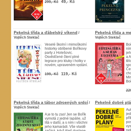
49,- Kč
299,- Kč
Pekelná třída a ďábelský víkend
Pekelná třída a 
/
Vojtěch Steklač
Vojtěch Steklač
Veselé školní i mimoškolní
Boř
historky oblíbené Boříkovy
ním
party z Holešovic.
je
Osvědčené čtení plné
a A
legrace pro kluky i holky v
těl
novém, upraveném vydání.
sp
Čen
cho
119,- Kč
199,- Kč
Mi
Boř
22
Pekelná třída a tábor zdrcených srdcí
Pekelně dobré pl
/
Vojtěch Steklač
Aut
je
A je to tu zas! Jen se Bořík
pří
vymotá z jedné lapálie, už
pos
lítá v další, a s ním i všichni
vys
jeho kamarádi. Vše vlastě
ne
začíná, když Aleš dostane