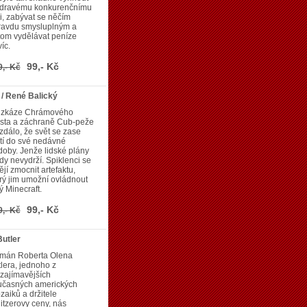
 dravému konkurenčnímu
i, zabývat se něčím
ravdu smysluplným a
tom vydělávat peníze
íc.
99,- Kč
9,- Kč
/ René Balický
 zkáze Chrámového
sta a záchraně Cub-peže
zdálo, že svět se zase
tí do své nedávné
oby. Jenže lidské plány
dy nevydrží. Spiklenci se
ějí zmocnit artefaktu,
rý jim umožní ovládnout
ý Minecraft.
99,- Kč
9,- Kč
Butler
mán Roberta Olena
lera, jednoho z
zajímavějších
učasných amerických
zaiků a držitele
itzerovy ceny, nás