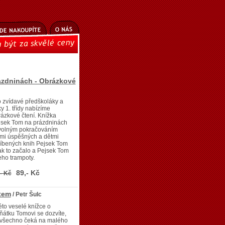
ázdninách - Obrázkové
 zvídavé předškoláky a
y 1. třídy nabízíme
ázkové čtení. Knížka
jsek Tom na prázdninách
 volným pokračováním
mi úspěšných a dětmi
líbených knih Pejsek Tom
ak to začalo a Pejsek Tom
eho trampoty.
89,- Kč
- Kč
tem
/ Petr Šulc
éto veselé knížce o
ňátku Tomovi se dozvíte,
 všechno čeká na malého