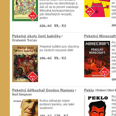
se
pozvánku na obezitologii a
boj
dál už se to jenom nabaluje.
op
Milostná korespondence,
při
pár lékařských receptů,
nav
jeden
99,- Kč
25
229,- Kč
Pekelné úkoly čertí babičky
Pekelný Minecraft
/
Drahomír Trsťan
Po
mě
Pekelné luštění pro všechny
se 
po čertech mazané děti!
vrá
pod
99,- Kč
199,- Kč
nik
cht
kte
cel
19
Pekelný šéfkuchař Gordon Ramsay
Peklo
/
/ Robert Olen 
Neil Simpson
Ro
But
Kniha odhaluje nejen
nej
profesní kariéru, ale také
so
soukromí.
pro
Pul
129,- Kč