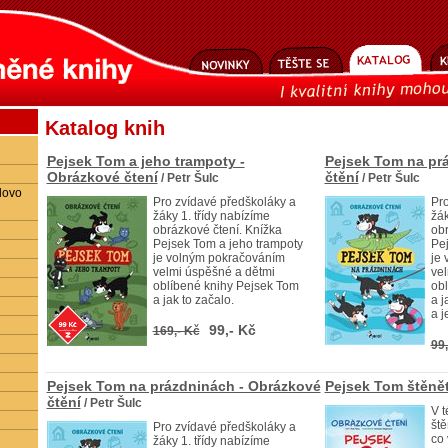
Katalog knih
Pejsek Tom a jeho trampoty -
Pejsek Tom na pr
Obrázkové čtení
čtění
/ Petr Šulc
/ Petr Šulc
lovo
Pro zvídavé předškoláky a
Pro
žáky 1. třídy nabízíme
žák
obrázkové čtení. Knížka
obr
Pejsek Tom a jeho trampoty
Pe
je volným pokračováním
je
velmi úspěšné a dětmi
vel
oblíbené knihy Pejsek Tom
ob
a jak to začalo.
a j
a j
99,- Kč
169,- Kč
99,
Pejsek Tom na prázdninách - Obrázkové
Pejsek Tom štěně
čtění
/ Petr Šulc
V t
ště
Pro zvídavé předškoláky a
co
žáky 1. třídy nabízíme