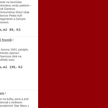
vede na bezmála
ntovskou cestu peklem –
oti Dantovu
chmurnému líčení však
lerovo Peklo hýří
eligentním a černým
morem.
89,- Kč
9,- Kč
 frontě
/
 června 1941 zahájilo
mecko operací
rbarossa útok na
ětský svaz.
199,- Kč
9,- Kč
ars
/
e na tužky, pera a jiné
bnosti s motivem
endárních Star Wars z