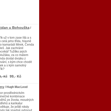
mejdan u Bohouška
/
ík už v tom zase lítá a s
 celá jeho třída, hlavně
ho kamarádi Mirek, Čenda
leš. Jak zachránil
ocvikář Tužítko jejich
olužáka, za co málem
da dostal dvojku z
vání, s kým chce chodit
rek a s kým samotný
ík?
99,- Kč
9,- Kč
ány
/ Hugh MacLeod
or prostřednictvím
dinečné kombinace
běhů ze života, moudrých
třehů a karikatur
větluje, že ještě nikdy
bylo tak snadné vyhnout