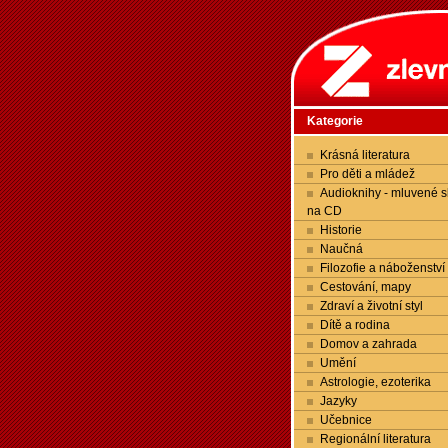
Kategorie
Krásná literatura
Pro děti a mládež
Audioknihy - mluvené s
na CD
Historie
Naučná
Filozofie a náboženství
Cestování, mapy
Zdraví a životní styl
Dítě a rodina
Domov a zahrada
Umění
Astrologie, ezoterika
Jazyky
Učebnice
Regionální literatura