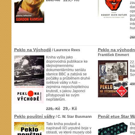
289,- Kč
za
da
opr
po
But
int
hu
26
Peklo na Východě
Peklo na východní
/ Laurence Rees
František Emmert
Kniha vyšla jako
doprovodná publikace ke
22.
stejnojmennému
Ně
dokumentárnímu seriálu
Ba
stanice BBC a zabývá se
Sov
počátky a průběhem druhé
světové války v Asii –
49
zejména nepochopitelnou
krutostí, s jakou Japonci
přistupovali ke svým
nepřátelům.
29,- Kč
229,- Kč
Peklo pouštní války
Penál etue Star W
/ C. W. Star Busmann
Tato kniha poutavě a
Etu
napínavě líčí urputné boje v
dro
oblasti, ve které musely obě
leg