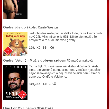
Ondřej jde do školy
/ Carrie Weston
Jednoho dne řekla paní učitelka třídě, že se k nimi přidá
nový žák. Všichni se tolik těšili! Nikdo ale netušil, že
novým žákem bude medvěd grizzly!
99,- Kč
199,- Kč
Ondřej Vetchý - Muž s dobrým srdcem
/ Dana Čermáková
Tygr a Býk. To není název nějakého akčního čínského
filmu, ale vrozená dannost jednoho z našich nejlepších,
nejobsazovanějších a nejuznávanějších herců střední
generace Ondřeje Vetchého.
149,- Kč
349,- Kč
One For My Enemy
/ Olivie Blake