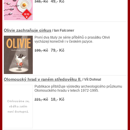
49,- Kč
348,- Kč
Olivie zachraňuje cirkus
/ Ian Falconer
První dva tituly ze série příběhů o prasátku Olivii
vycházejí konečně i v českém jazyce.
79,- Kč
199,- Kč
Olomoucký hrad v raném středověku II.
/ Vít Dohnal
Publikace přibližuje výsledky archeologicého průzkumu
Olomouckého hradu v letech 1972-1995.
18,- Kč
221,- Kč