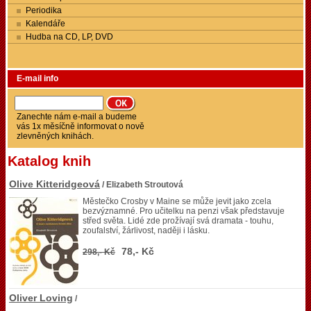
Periodika
Kalendáře
Hudba na CD, LP, DVD
E-mail info
Zanechte nám e-mail a budeme
vás 1x měsíčně informovat o nově
zlevněných knihách.
Katalog knih
Olive Kitteridgeová
/ Elizabeth Stroutová
Městečko Crosby v Maine se může jevit jako zcela
bezvýznamné. Pro učitelku na penzi však představuje
střed světa. Lidé zde prožívají svá dramata - touhu,
zoufalství, žárlivost, naději i lásku.
78,- Kč
298,- Kč
Oliver Loving
/