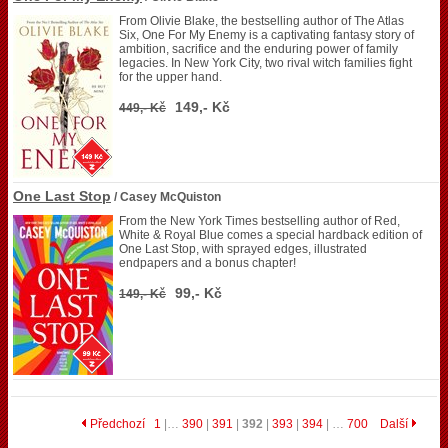
From Olivie Blake, the bestselling author of The Atlas
Six, One For My Enemy is a captivating fantasy story of
ambition, sacrifice and the enduring power of family
legacies. In New York City, two rival witch families fight
for the upper hand.
149,- Kč
449,- Kč
One Last Stop
/ Casey McQuiston
From the New York Times bestselling author of Red,
White & Royal Blue comes a special hardback edition of
One Last Stop, with sprayed edges, illustrated
endpapers and a bonus chapter!
99,- Kč
149,- Kč
Předchozí
1
|…
390
|
391
|
392
|
393
|
394
| …
700
Další