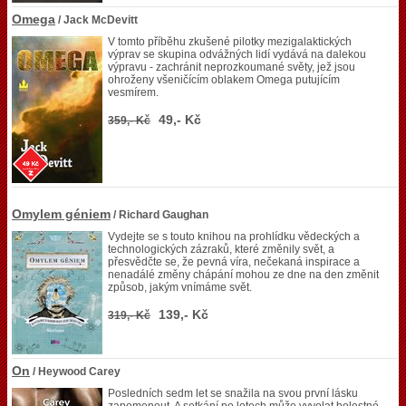
Omega
/ Jack McDevitt
V tomto příběhu zkušené pilotky mezigalaktických
výprav se skupina odvážných lidí vydává na dalekou
výpravu - zachránit neprozkoumané světy, jež jsou
ohroženy všeničícím oblakem Omega putujícím
vesmírem.
49,- Kč
359,- Kč
Omylem géniem
/ Richard Gaughan
Vydejte se s touto knihou na prohlídku vědeckých a
technologických zázraků, které změnily svět, a
přesvědčte se, že pevná víra, nečekaná inspirace a
nenadálé změny chápání mohou ze dne na den změnit
způsob, jakým vnímáme svět.
139,- Kč
319,- Kč
On
/ Heywood Carey
Posledních sedm let se snažila na svou první lásku