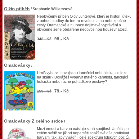
Olžin příběh
/ Stephanie Williamsová
Neobyčejný příběh Olgy Junterové, který je historií útěku
z pohodlí rodiny do teroru revoluce a na nebezpečné
cesty. Dramatické a hluboce dojímavé vyprávění o
obyčejné ženě obdařené neobyčejnou houževnatostí.
98,- Kč
348,- Kč
Omalovánky
/
Umíš vybarvit havajskou tanečnici nebo kluka, co leze
na skálu? Dokážeš vybarvit malého karatistu, tancující
holčičku nebo různé pohádkové postavy?
79,- Kč
159,- Kč
Omalovánky Z celého srdce
/
Mezi emocí a barvou existuje silná spojitost. Umělci po
celém světě se již od nepaměti snaží svá díla protkávat
barvami tak, aby vyjádřili celé spektrum lidských pocitů.