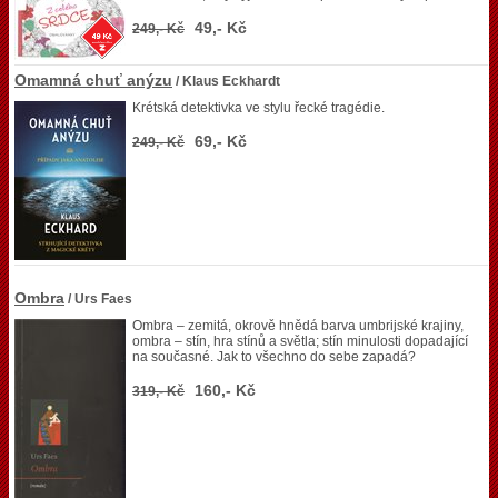
49,- Kč
249,- Kč
Omamná chuť anýzu
/ Klaus Eckhardt
Krétská detektivka ve stylu řecké tragédie.
69,- Kč
249,- Kč
Ombra
/ Urs Faes
Ombra – zemitá, okrově hnědá barva umbrijské krajiny,
ombra – stín, hra stínů a světla; stín minulosti dopadající
na současné. Jak to všechno do sebe zapadá?
160,- Kč
319,- Kč