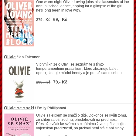
One warm night Oliver Loving joins his classmates at the
annual school dance, hoping for a glimpse of the girl
he's long been in love with.
69,- Kč
279,- Kč
Olivie
/ Ian Falconer
V první knize o Olivii se seznámíte s tímto
temperamentním prasátkem, které zbožňuje balet,
operu, sleduje módní trendy a je prostě samo sebou.
79,- Kč
199,- Kč
Olivie se snaží
/ Emily Phillipsová
Olivie s Felixem se snaží o dítě. Dokonce se kvůli tomu,
že chtějí založit rodinu, přestěhovali na předměstí.
Přestože však ke svému sexuálnímu životu přistupují s
vojenskou precizností, po prckovi není stále ani stopy...