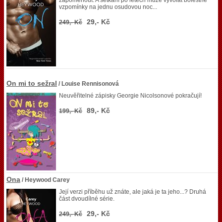
zapomenout. A setkání po letech může vyvolat bolestné
vzpomínky na jednu osudovou noc...
29,- Kč
249,- Kč
On mi to sežral
/ Louise Rennisonová
Neuvěřitelné zápisky Georgie Nicolsonové pokračují!
89,- Kč
199,- Kč
Ona
/ Heywood Carey
Její verzi příběhu už znáte, ale jaká je ta jeho...? Druhá
část dvoudílné série.
29,- Kč
249,- Kč