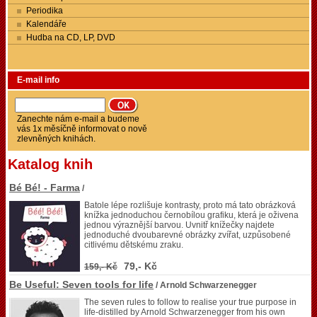
Periodika
Kalendáře
Hudba na CD, LP, DVD
E-mail info
Zanechte nám e-mail a budeme
vás 1x měsíčně informovat o nově
zlevněných knihách.
Katalog knih
Bé Bé! - Farma
/
Batole lépe rozlišuje kontrasty, proto má tato obrázková
knížka jednoduchou černobílou grafiku, která je oživena
jednou výraznější barvou. Uvnitř knížečky najdete
jednoduché dvoubarevné obrázky zvířat, uzpůsobené
citlivému dětskému zraku.
79,- Kč
159,- Kč
Be Useful: Seven tools for life
/ Arnold Schwarzenegger
The seven rules to follow to realise your true purpose in
life-distilled by Arnold Schwarzenegger from his own