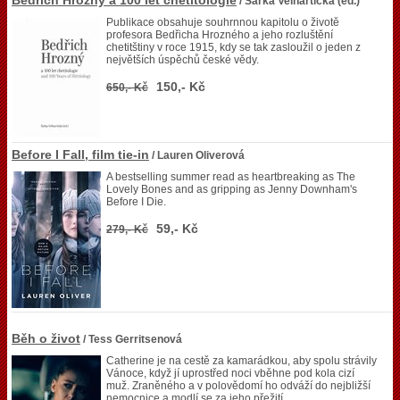
Bedřich Hrozný a 100 let chetitologie
/ Šárka Velhartická (ed.)
Publikace obsahuje souhrnnou kapitolu o životě
profesora Bedřicha Hrozného a jeho rozluštění
chetitštiny v roce 1915, kdy se tak zasloužil o jeden z
největších úspěchů české vědy.
150,- Kč
650,- Kč
Before I Fall, film tie-in
/ Lauren Oliverová
A bestselling summer read as heartbreaking as The
Lovely Bones and as gripping as Jenny Downham's
Before I Die.
59,- Kč
279,- Kč
Běh o život
/ Tess Gerritsenová
Catherine je na cestě za kamarádkou, aby spolu strávily
Vánoce, když jí uprostřed noci vběhne pod kola cizí
muž. Zraněného a v polovědomí ho odváží do nejbližší
nemocnice a modlí se za jeho přežití.