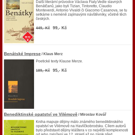
Další literární průvodce Václava Fialy.Vedle slavných
Benátčanů, jako byli Tizian, Tintoretto, Claudio
Monteverdi, Antonio Vivaldi či Giacomo Casanova, se tu
setkáme s neméně zajímavými návštěvníky, včetně těch
českých.
99,- Kč
449,- Kč
Benátské Imprese
/ Klaus Merz
Poetické texty Klause Merze.
95,- Kč
189,- Kč
Benediktinské opatství ve Vilémově
/ Miroslav Kovář
Kniha mapuje dějiny málo známého benediktinského
opatství ve Vilémově na Havlíčkobrodsku. Cílem autorů
bylo představit dějiny kláštera v co největší komplexnosti
od jeho založení ve 12. století až po zánik před