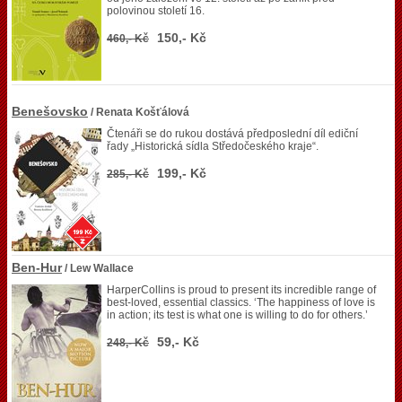
polovinou století 16.
150,- Kč
460,- Kč
Benešovsko
/ Renata Košťálová
Čtenáři se do rukou dostává předposlední díl ediční
řady „Historická sídla Středočeského kraje“.
199,- Kč
285,- Kč
Ben-Hur
/ Lew Wallace
HarperCollins is proud to present its incredible range of
best-loved, essential classics. ‘The happiness of love is
in action; its test is what one is willing to do for others.’
59,- Kč
248,- Kč