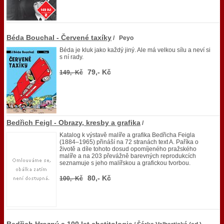
Béda Bouchal - Červené taxíky
/ Peyo
Béda je kluk jako každý jiný. Ale má velkou sílu a neví si
s ní rady.
79,- Kč
149,- Kč
Bedřich Feigl - Obrazy, kresby a grafika
/
Katalog k výstavě malíře a grafika Bedřicha Feigla
(1884–1965) přináší na 72 stranách text A. Paříka o
životě a díle tohoto dosud opomíjeného pražského
malíře a na 203 převážně barevných reprodukcích
seznamuje s jeho malířskou a grafickou tvorbou.
80,- Kč
100,- Kč