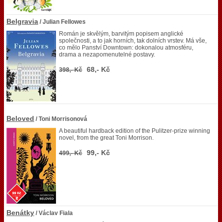
Belgravia
/ Julian Fellowes
Román je skvělým, barvitým popisem anglické
společnosti, a to jak horních, tak dolních vrstev. Má vše,
co mělo Panství Downtown: dokonalou atmosféru,
drama a nezapomenutelné postavy.
68,- Kč
398,- Kč
Beloved
/ Toni Morrisonová
A beautiful hardback edition of the Pulitzer-prize winning
novel, from the great Toni Morrison.
99,- Kč
499,- Kč
Benátky
/ Václav Fiala