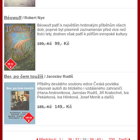
Béowulf
/ Robert Nye
Béowulf patří k největším hrdinským příběhům všech
dob; poprvé byl písemně zaznamenán před více než
tisíci lety, dodnes však patří k pilířům evropské kultury.
99,- Kč
199,- Kč
Ber, po čem toužíš
/ Jaroslav Rudiš
Příběhy desátého souboru edice Česká povídka
situovali autoři do blízkého i vzdáleného zahraničí.
(Hana Andronikova, Jaroslav Rudiš, Jiří Kratochvil, Iva
Pekárková, Iva Hlinková, Josef Moník a další)
149,- Kč
185,- Kč
Předchozí
1
|…
36
|
37
|
38
|
39
|
40
| …
700
Další