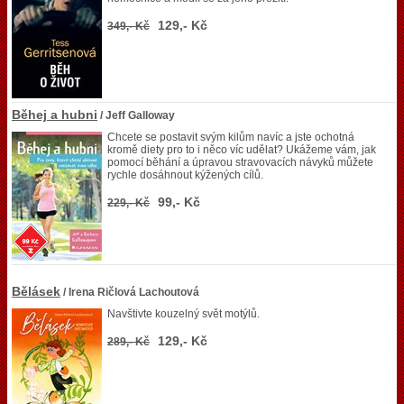
129,- Kč
349,- Kč
Běhej a hubni
/ Jeff Galloway
Chcete se postavit svým kilům navíc a jste ochotná
kromě diety pro to i něco víc udělat? Ukážeme vám, jak
pomocí běhání a úpravou stravovacích návyků můžete
rychle dosáhnout kýžených cílů.
99,- Kč
229,- Kč
Bělásek
/ Irena Ričlová Lachoutová
Navštivte kouzelný svět motýlů.
129,- Kč
289,- Kč