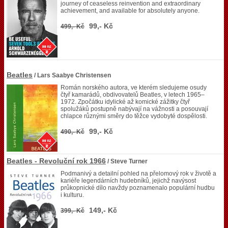
journey of ceaseless reinvention and extraordinary
achievement, and available for absolutely anyone.
99,- Kč
499,- Kč
Beatles
/ Lars Saabye Christensen
Román norského autora, ve kterém sledujeme osudy
čtyř kamarádů, obdivovatelů Beatles, v letech 1965–
1972. Zpočátku idylické až komické zážitky čtyř
spolužáků postupně nabývají na vážnosti a posouvají
chlapce různými směry do těžce vydobyté dospělosti.
99,- Kč
490,- Kč
Beatles - Revoluční rok 1966
/ Steve Turner
Podmanivý a detailní pohled na přelomový rok v životě a
kariéře legendárních hudebníků, jejichž navýsost
průkopnické dílo navždy poznamenalo populární hudbu
i kulturu.
149,- Kč
399,- Kč