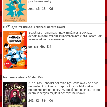
psychoterapeutky...
18,- Kč
298,- Kč
Neříkejte mi Izmael
/ Michael Gerard Bauer
Statečná a humorná kniha o zmužilosti a odvaze,
debatním klání, fotbalu, klukovském přátelství i o tom, jak
se nezaleknout zastrašování.
49,- Kč
99,- Kč
Neřízená střela
/ Caleb Krisp
A je tu zas – chodící pohroma Ivy Pocketová v celé své
neomalené protivnosti, naprosté nespolehlivosti a
nehorázné prolhanosti! Z Ivy, opuštěného sirotka, je teď
dcera vážených majitelů pohřebního ústavu.
69,- Kč
249,- Kč