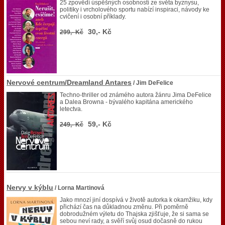
25 zpovědí úspěšných osobností ze světa byznysu,
politiky i vrcholového sportu nabízí inspiraci, návody ke
cvičení i osobní příklady.
30,- Kč
299,- Kč
Nervové centrum/Dreamland Antares
/ Jim DeFelice
Techno-thriller od známého autora žánru Jima DeFelice
a Dalea Browna - bývalého kapitána amerického
letectva.
59,- Kč
249,- Kč
Nervy v kýblu
/ Lorna Martinová
Jako mnozí jiní dospívá v životě autorka k okamžiku, kdy
přichází čas na důkladnou změnu. Při poměrně
dobrodužném výletu do Thajska zjišťuje, že si sama se
sebou neví rady, a svěří svůj osud dočasně do rukou