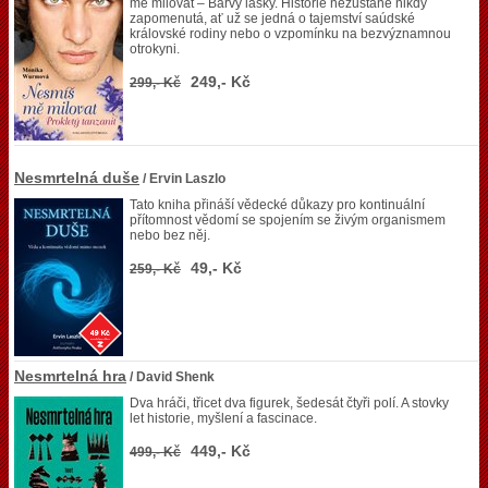
mě milovat – Barvy lásky. Historie nezůstane nikdy
zapomenutá, ať už se jedná o tajemství saúdské
královské rodiny nebo o vzpomínku na bezvýznamnou
otrokyni.
249,- Kč
299,- Kč
Nesmrtelná duše
/ Ervin Laszlo
Tato kniha přináší vědecké důkazy pro kontinuální
přítomnost vědomí se spojením se živým organismem
nebo bez něj.
49,- Kč
259,- Kč
Nesmrtelná hra
/ David Shenk
Dva hráči, třicet dva figurek, šedesát čtyři polí. A stovky
let historie, myšlení a fascinace.
449,- Kč
499,- Kč