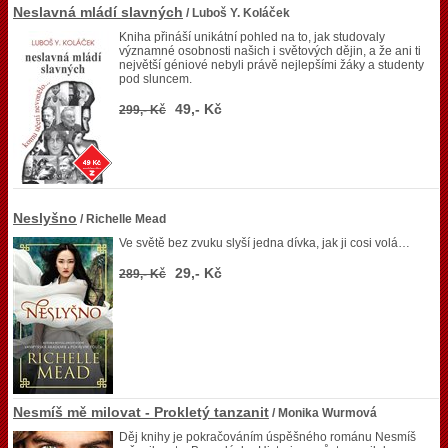
Neslavná mládí slavných
/ Luboš Y. Koláček
Kniha přináší unikátní pohled na to, jak studovaly
významné osobnosti našich i světových dějin, a že ani ti
největší géniové nebyli právě nejlepšími žáky a studenty
pod sluncem.
49,- Kč
299,- Kč
Neslyšno
/ Richelle Mead
Ve světě bez zvuku slyší jedna dívka, jak ji cosi volá…
29,- Kč
289,- Kč
Nesmíš mě milovat - Prokletý tanzanit
/ Monika Wurmová
Děj knihy je pokračováním úspěšného románu Nesmíš