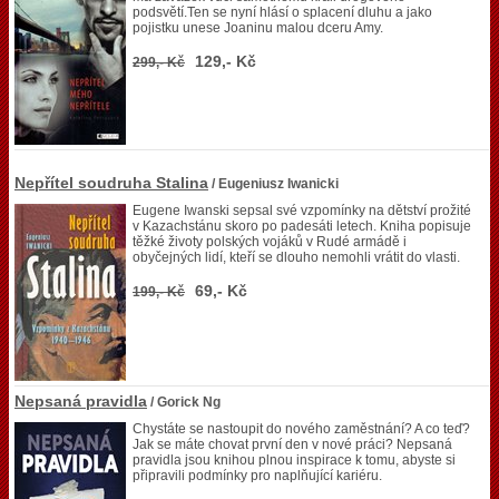
podsvětí.Ten se nyní hlásí o splacení dluhu a jako
pojistku unese Joaninu malou dceru Amy.
129,- Kč
299,- Kč
Nepřítel soudruha Stalina
/ Eugeniusz Iwanicki
Eugene Iwanski sepsal své vzpomínky na dětství prožité
v Kazachstánu skoro po padesáti letech. Kniha popisuje
těžké životy polských vojáků v Rudé armádě i
obyčejných lidí, kteří se dlouho nemohli vrátit do vlasti.
69,- Kč
199,- Kč
Nepsaná pravidla
/ Gorick Ng
Chystáte se nastoupit do nového zaměstnání? A co teď?
Jak se máte chovat první den v nové práci? Nepsaná
pravidla jsou knihou plnou inspirace k tomu, abyste si
připravili podmínky pro naplňující kariéru.