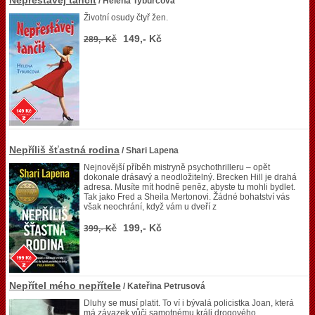
Nepřestávej tančit
/ Helena Tyburcová
Životní osudy čtyř žen.
149,- Kč
289,- Kč
Nepříliš šťastná rodina
/ Shari Lapena
Nejnovější příběh mistryně psychothrilleru – opět
dokonale drásavý a neodložitelný. Brecken Hill je drahá
adresa. Musíte mít hodně peněz, abyste tu mohli bydlet.
Tak jako Fred a Sheila Mertonovi. Žádné bohatství vás
však neochrání, když vám u dveří z
199,- Kč
399,- Kč
Nepřítel mého nepřítele
/ Kateřina Petrusová
Dluhy se musí platit. To ví i bývalá policistka Joan, která
má závazek vůči samotnému králi drogového