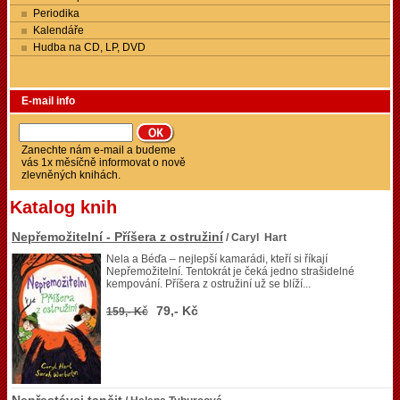
Periodika
Kalendáře
Hudba na CD, LP, DVD
E-mail info
Zanechte nám e-mail a budeme
vás 1x měsíčně informovat o nově
zlevněných knihách.
Katalog knih
Nepřemožitelní - Příšera z ostružiní
/ Caryl Hart
Nela a Béďa – nejlepší kamarádi, kteří si říkají
Nepřemožitelní. Tentokrát je čeká jedno strašidelné
kempování. Příšera z ostružiní už se blíží...
79,- Kč
159,- Kč