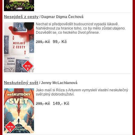
Nesejdeš z cesty
/ Dagmar Digma Čechová
Nechat si předpovědět budoucnost vypadá lákavě.
Nahlédnout za hranice toho, co by mělo zůstat utajeno.
Dozvědět se, co hezkého život přinese.
99,- Kč
289,- Kč
Neskutečný svět
/ Jenny McLachlanová
Jako malí si Róza s Arturem vymysleli vlastní neskutečný
svět plný dobrodružství.
149,- Kč
299,- Kč