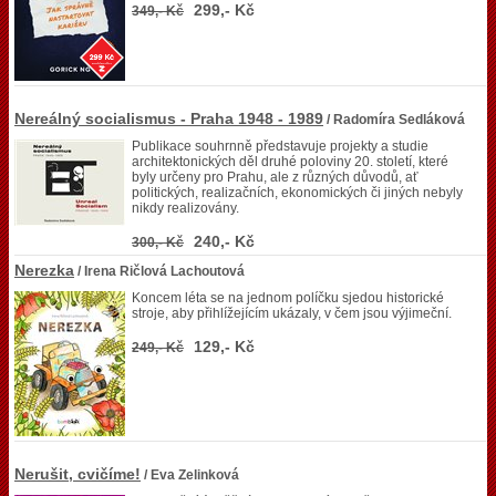
299,- Kč
349,- Kč
Nereálný socialismus - Praha 1948 - 1989
/ Radomíra Sedláková
Publikace souhrnně představuje projekty a studie
architektonických děl druhé poloviny 20. století, které
byly určeny pro Prahu, ale z různých důvodů, ať
politických, realizačních, ekonomických či jiných nebyly
nikdy realizovány.
240,- Kč
300,- Kč
Nerezka
/ Irena Ričlová Lachoutová
Koncem léta se na jednom políčku sjedou historické
stroje, aby přihlížejícím ukázaly, v čem jsou výjimeční.
129,- Kč
249,- Kč
Nerušit, cvičíme!
/ Eva Zelinková