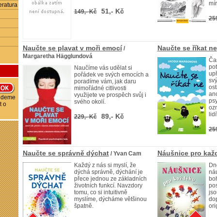
mír
eratura
51,- Kč
149,- Kč
25
Naučte se plavat v moři emocí
Naučte se říkat ne
/
Margaretha Hägglundová
Čas
pot
Naučíme vás udělat si
upř
pořádek ve svých emocích a
svý
poradíme vám, jak daru
ost
mimořádné citlivosti
ano
využijete ve prospěch svůj i
budeme
ps
svého okolí.
t o
ozn
lidí
89,- Kč
229,- Kč
25
Naučte se správně dýchat
Náušnice pro kaž
/ Yvan Cam
Každý z nás si myslí, že
Dn
dýchá správně, dýchání je
ná
přece jednou ze základních
boh
životních funkcí. Navzdory
pos
tomu, co si intuitivně
js
myslíme, dýcháme většinou
do
špatně.
ori