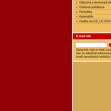
Odborná a technická lit
Dárkové publikace
Periodika
Kalendáře
Hudba na CD, LP, DVD
E-mail info
Zanechte nám e-mail a 
vás 1x měsíčně informova
nově zlevněných knihách.