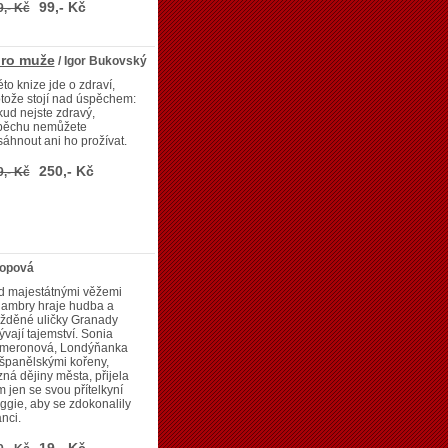
99,- Kč
9,- Kč
pro muže
/ Igor Bukovský
éto knize jde o zdraví,
tože stojí nad úspěchem:
ud nejste zdravý,
pěchu nemůžete
áhnout ani ho prožívat.
250,- Kč
9,- Kč
lopová
d majestátnými věžemi
hambry hraje hudba a
ážděné uličky Granady
ývají tajemství. Sonia
meronová, Londýňanka
španělskými kořeny,
ná dějiny města, přijela
 jen se svou přítelkyní
gie, aby se zdokonalily
anci.