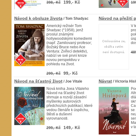
199,- Kč
398,- Kč
19
Návod k obsluze života
Návod na přežití 
/ Tom Shadyac
Americký režisér Tom
V t
Shadyac (*1958), jenž
pro
proslul známými
pok
hollywoodskými komediemi
ús
(např. Zamilovaný profesor;
dos
Božský Bruce nebo Ace
Ventura: Zvířecí detektiv),
48
nabízí ve své první knize
novou perspektivu v
pohledu na život.
99,- Kč
299,- Kč
Návod na šťastný život
Návrat
/ Joe Vitale
/ Victoria His
Nová kniha Joea Vitaleho
Po
Návod na šťastný život
Al
shrnuje a rozvíjí zásadní
dl
myšlenky autorových
skr
předchozích publikací, které
Ca
vedou čtenáře k úspěchu,
se 
štěstí a duševní
nez
vyrovnanosti.
sem
Mag
v t
149,- Kč
299,- Kč