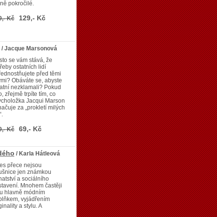
ně pokročilé.
129,- Kč
9,- Kč
/ Jacque Marsonová
to se vám stává, že
řeby ostatních lidí
ednostňujete před těmi
mi? Obáváte se, abyste
atní nezklamali? Pokud
, zřejmě trpíte tím, co
ycholožka Jacqui Marson
ačuje za „prokletí milých
“.
69,- Kč
9,- Kč
dého
/ Karla Hátleová
es přece nejsou
ušnice jen známkou
atství a sociálního
tavení. Mnohem častěji
ou hlavně módním
plňkem, vyjádřením
ginality a stylu. A