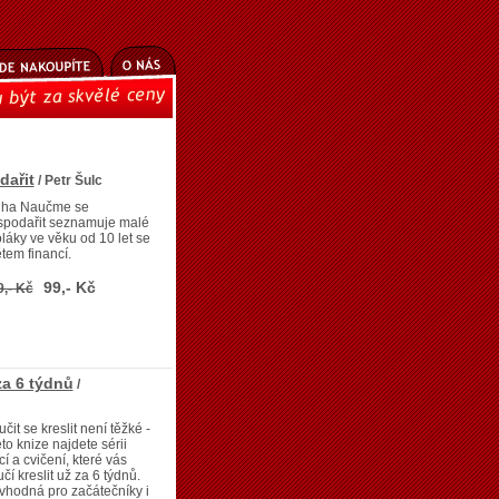
ařit
/ Petr Šulc
iha Naučme se
spodařit seznamuje malé
láky ve věku od 10 let se
tem financí.
99,- Kč
9,- Kč
za 6 týdnů
/
čit se kreslit není těžké -
éto knize najdete sérii
cí a cvičení, které vás
čí kreslit už za 6 týdnů.
vhodná pro začátečníky i