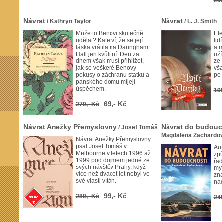
29
Návrat
Návrat
/ Kathryn Taylor
/ L. J. Smith
Může to Benovi skutečně
Ele
udělat? Kate ví, že se její
lid
láska vrátila na Daringham
a m
Hall jen kvůli ní. Den za
uží
dnem však musí přihlížet,
ze 
jak se veškeré Benovy
vša
pokusy o záchranu statku a
po 
panského domu míjejí
úspěchem.
19
69,- Kč
279,- Kč
Návrat Anežky Přemyslovny
Návrat do budouc
/ Josef Tomáš
Magdalena Zachardo
Návrat Anežky Přemyslovny
psal Josef Tomáš v
Aut
Melbourne v letech 1996 až
zp
1999 pod dojmem jedné ze
řad
svých návštěv Prahy, když
mys
více než dvacet let nebyl ve
zna
své vlasti vítán.
na
99,- Kč
289,- Kč
24