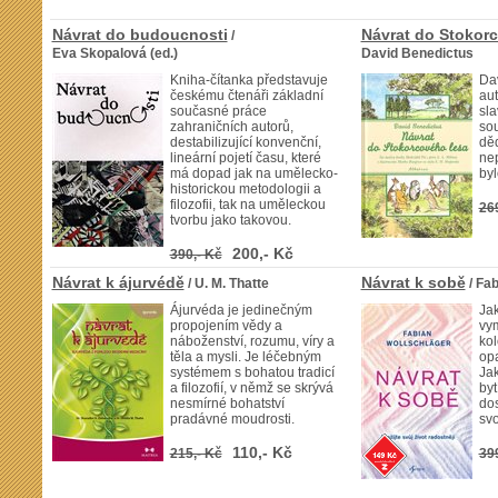
Návrat do budoucnosti
Návrat do Stokor
/
Eva Skopalová (ed.)
David Benedictus
Kniha-čítanka představuje
Da
českému čtenáři základní
au
současné práce
sla
zahraničních autorů,
so
destabilizující konvenční,
děd
lineární pojetí času, které
nep
má dopad jak na umělecko-
byl
historickou metodologii a
filozofii, tak na uměleckou
26
tvorbu jako takovou.
200,- Kč
390,- Kč
Návrat k ájurvédě
Návrat k sobě
/ U. M. Thatte
/ Fa
Ájurvéda je jedinečným
Ja
propojením vědy a
vym
náboženství, rozumu, víry a
ko
těla a mysli. Je léčebným
opa
systémem s bohatou tradicí
Jak
a filozofií, v němž se skrývá
by
nesmírné bohatství
dos
pradávné moudrosti.
svo
110,- Kč
215,- Kč
39