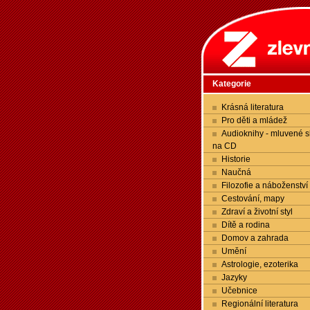
Kategorie
Krásná literatura
Pro děti a mládež
Audioknihy - mluvené s
na CD
Historie
Naučná
Filozofie a náboženství
Cestování, mapy
Zdraví a životní styl
Dítě a rodina
Domov a zahrada
Umění
Astrologie, ezoterika
Jazyky
Učebnice
Regionální literatura