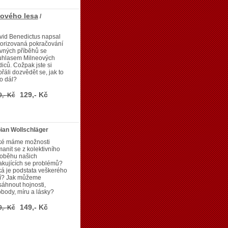
cového lesa
/
vid Benedictus napsal
torizovaná pokračování
vných příběhů se
uhlasem Milneových
iců. Cožpak jste si
řáli dozvědět se, jak to
o dál?
129,- Kč
9,- Kč
bian Wollschläger
ké máme možnosti
anit se z kolektivního
loběhu našich
kujících se problémů?
á je podstata veškerého
tí? Jak můžeme
áhnout hojnosti,
body, míru a lásky?
149,- Kč
9,- Kč