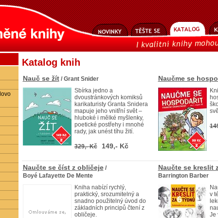
Katalog knih
Nauč se žít
Naučme se hospod
/ Grant Snider
Sbírka jedno a
Kn
lovo
dvoustránkových komiksů
ho
karikaturisty Granta Snidera
ško
mapuje jeho vnitřní svět –
svě
hluboké i mělké myšlenky,
poetické postřehy i mnohé
14
rady, jak unést tíhu žití.
149,- Kč
329,- Kč
Naučte se číst z obličeje
Naučte se kreslit 
/
Boyé Lafayette De Mente
Barrington Barber
Kniha nabízí rychlý,
Nau
praktický, srozumitelný a
v t
snadno použitelný úvod do
lek
základních principů čtení z
nau
obličeje.
Je 