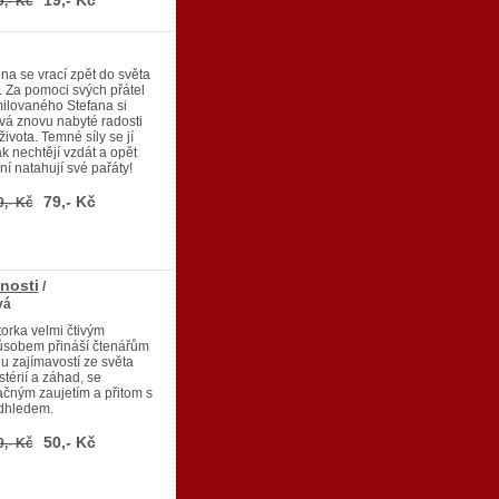
19,- Kč
9,- Kč
na se vrací zpět do světa
í. Za pomoci svých přátel
ilovaného Stefana si
vá znovu nabyté radosti
života. Temné síly se jí
k nechtějí vzdát a opět
ní natahují své pařáty!
79,- Kč
9,- Kč
nosti
/
vá
orka velmi čtivým
ůsobem přináší čtenářům
u zajímavostí ze světa
térií a záhad, se
čným zaujetím a přitom s
dhledem.
50,- Kč
9,- Kč