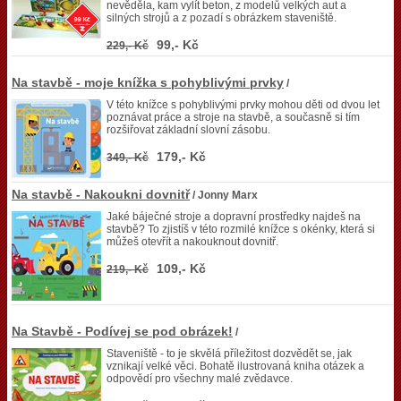
nevěděla, kam vylít beton, z modelů velkých aut a
silných strojů a z pozadí s obrázkem staveniště.
99,- Kč
229,- Kč
Na stavbě - moje knížka s pohyblivými prvky
/
V této knížce s pohyblivými prvky mohou děti od dvou let
poznávat práce a stroje na stavbě, a současně si tím
rozšiřovat základní slovní zásobu.
179,- Kč
349,- Kč
Na stavbě - Nakoukni dovnitř
/ Jonny Marx
Jaké báječné stroje a dopravní prostředky najdeš na
stavbě? To zjistíš v této rozmilé knížce s okénky, která si
můžeš otevřít a nakouknout dovnitř.
109,- Kč
219,- Kč
Na Stavbě - Podívej se pod obrázek!
/
Staveniště - to je skvělá příležitost dozvědět se, jak
vznikají velké věci. Bohatě ilustrovaná kniha otázek a
odpovědí pro všechny malé zvědavce.