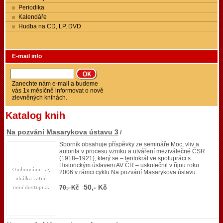
Periodika
Kalendáře
Hudba na CD, LP, DVD
E-mail info
Zanechte nám e-mail a budeme
vás 1x měsíčně informovat o nově
zlevněných knihách.
Katalog knih
Na pozvání Masarykova ústavu 3
/
Sborník obsahuje příspěvky ze semináře Moc, vliv a
autorita v procesu vzniku a utváření meziválečné ČSR
(1918–1921), který se – tentokrát ve spolupráci s
Historickým ústavem AV ČR – uskutečnil v říjnu roku
2006 v rámci cyklu Na pozvání Masarykova ústavu.
50,- Kč
70,- Kč