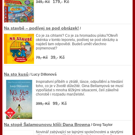
179,- Kč
349,- Kč
Na stavbě – podívej se pod obrázek!
/
Co je za cihlami? Co je za hromadou písku?Otevři
okénka v tomto leporelu, podívej se pod obrázky a
najdeš tam odpovědi. Budeš umět všechno
pojmenovat?
39,- Kč
79,- Kč
Na sto kusů
/ Lucy Dillonová
Inspirativní příběh o ztrátě, lásce, odpuštění a hledání
toho, co je v životě důležité. Gina Bellamyová se musí
vypořádat s mnoha těžkými situacemi, čelí zákeřné
chorobě i rozpadu manželství.
99,- Kč
399,- Kč
Na stopě Šalamounovu klíči Dana Browna
/ Greg Taylor
Novinář zabývající se tajnými společnostmi a skrytými