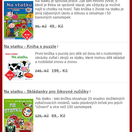
Na statku je spousta práce. Žije tam mnoho zvířat, o
které je třeba se správně starat, ale vždycky je možné
najít si chvilku na hraní. Tato knížka o živote na statku je
plná zábavných úkolu a rébusu a obsahuje i 50
barevných samolepek.
49,- Kč
99,- Kč
Na statku - Kniha s puzzle
/
První knížka s puzzle pro děti od dvou let s roztomilými
obrázky zvířat i strojů ze statku, které mohou děti skládat
a rozkládat znovu a znovu.
199,- Kč
249,- Kč
Na statku - Skládanky pro šikovné ručičky
/
Na statku - tato knížka obsahuje 20 snadno složitelných
vytlačovacích modelů, sadu plastových brček pro jejich
"oživení" a více než 100 samolepek.
69,- Kč
129,- Kč