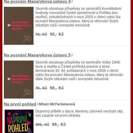
Na pozvání Masarykova ústavu 4
/
Sborník obsahuje příspěvky ze seminářů Konstitutivní
hodnoty novodobé české společnosti a Politika bez
vavřínů, uskutečněných v roce 2005 v rámci cyklu Na
pozvání Masarykova ústavu, který je věnován živým
otázkám naší i evropské minulosti.
50,- Kč
70,- Kč
Na pozvání Masarykova ústavu 5
/
Sborník obsahuje příspěvky ze semináře Volby 1946:
iluze a realita a Česká politická pravice a krize
demokracie 30. let, pořádaných v roce 2006 v rámci
cyklu Na pozvání Masarykova ústavu, který je věnován
stále živým otázkám naší i evropské minulosti.
50,- Kč
70,- Kč
Na první pohled
/ Mhairi McFarlaineová
Dojemný příběh o lásce, kterému zároveň nechybí vtip,
vás zaujme od první stránky.
99,- Kč
399,- Kč