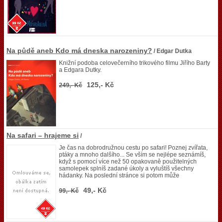
Na půdě aneb Kdo má dneska narozeniny?
/ Edgar Dutka
Knižní podoba celovečerního trikového filmu Jiřího Barty
a Edgara Dutky.
125,- Kč
249,- Kč
Na safari – hrajeme si
/
Je čas na dobrodružnou cestu po safari! Poznej zvířata,
ptáky a mnoho dalšího... Se vším se nejlépe seznámíš,
když s pomocí více než 50 opakovaně použitelných
samolepek splníš zadané úkoly a vyluštíš všechny
hádanky. Na poslední stránce si potom může
49,- Kč
99,- Kč