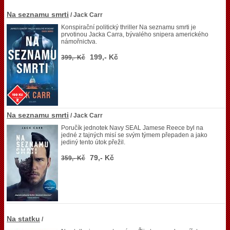
Na seznamu smrti
/ Jack Carr
Konspirační politický thriller Na seznamu smrti je
prvotinou Jacka Carra, bývalého snipera amerického
námořnictva.
199,- Kč
399,- Kč
Na seznamu smrti
/ Jack Carr
Poručík jednotek Navy SEAL Jamese Reece byl na
jedné z tajných misí se svým týmem přepaden a jako
jediný tento útok přežil.
79,- Kč
359,- Kč
Na statku
/