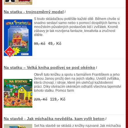
Na statku - trojrozměrný model
/
S touto skládačkou potěšíte každé dítě. Během chvíle si
snadno sestaví samo nebo s pomocí dospělých farmu s
množstvím půvabných postaviček lidí i zvířátek. Kromě
zábavy je tak rozvíjena fantazie, kreativita a zručnost
dítěte.
49,- Kč
99,- Kč
Na statku – Velká kniha podívej se pod okénko
/
Otevři tuto knížku a spolu s farmářem Františkem a jeho
ženou Janou prožij den na jejich statku. Uvidíš zvířátka,
která chovají, i stroje, které jim ulehčují každodenní
práci. Díky otvíracím okénkům odhalíš všechna tajemství
tohoto statku. Pomoz farm
119,- Kč
229,- Kč
Na stavbě - Jak míchačka nevěděla, kam vylít beton
/
Set Na stavbě se skládá z knížky nazvané Jak míchačka