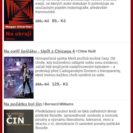
esejů, ve kterých autor diskutuje či polemizuje se
současným pojetím historiografie, především
francouzské.
89,- Kč
289,- Kč
Na ostří špičáku - Upíři z Chicaga 4
/ Chloe Neill
Novopečená upírka Merit prožívá krušné časy. Od
chvíle, kdy kožoměnci odtajnili světu svou existenci,
začali lidé brojit proti nadpřirozeným bytostem – a
protestují před Cadoganským Domem s transparenty,
které mohou každou chvíli vyměnit za vidle.
129,- Kč
259,- Kč
Na počátku byl čin
/ Bernard Williams
Předkládaný soubor textů se týká ústředních témat
politické filosofie: spravedlnosti, svobody a rovnosti,
povahy a významu liberalismu, tolerance, moci a
strachu z ní, demokracie či samotné povahy politické
filosofie.