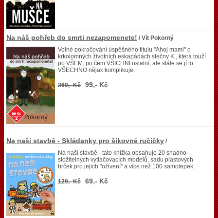
Na náš pohřeb do smrti nezapomenete!
/ Vít Pokorný
Volné pokračování úspěšného titulu "Ahoj mami" o
krkolomných životních eskapádách slečny K., která touží
po VŠEM, po čem VŠICHNI ostatní, ale stále se jí to
VŠECHNO nějak komplikuje.
99,- Kč
269,- Kč
Na naší stavbě - Skládanky pro šikovné ručičky
/
Na naší stavbě - tato knížka obsahuje 20 snadno
složitelných vytlačovacích modelů, sadu plastových
brček pro jejich "oživení" a více než 100 samolepek.
69,- Kč
129,- Kč