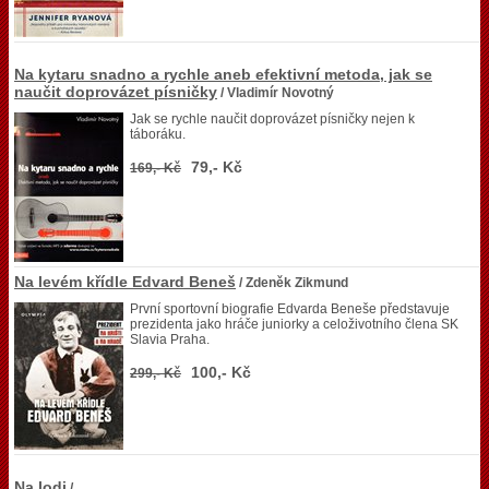
Na kytaru snadno a rychle aneb efektivní metoda, jak se
naučit doprovázet písničky
/ Vladimír Novotný
Jak se rychle naučit doprovázet písničky nejen k
táboráku.
79,- Kč
169,- Kč
Na levém křídle Edvard Beneš
/ Zdeněk Zikmund
První sportovní biografie Edvarda Beneše představuje
prezidenta jako hráče juniorky a celoživotního člena SK
Slavia Praha.
100,- Kč
299,- Kč
Na lodi
/