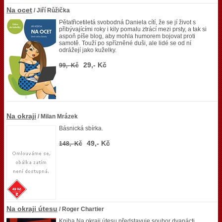
Na ocet
/ Jiří Růžička
Pětatřicetiletá svobodná Daniela cítí, že se jí život s
přibývajícími roky i kily pomalu ztrácí mezi prsty, a tak si
aspoň píše blog, aby mohla humorem bojovat proti
samotě. Touží po spřízněné duši, ale lidé se od ní
odrážejí jako kuželky.
29,- Kč
99,- Kč
Na okraji
/ Milan Mrázek
Básnická sbírka.
49,- Kč
148,- Kč
Na okraji útesu
/ Roger Chartier
Kniha Na okraji útesu představuje soubor dvanácti