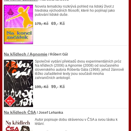
Novela tematicky rozkrývá pohled na lidský život z
hlediska východních filosofií, které ho pojímají jako
putování lidské duše.
69,- Kč
179,- Kč
Na křídlech / Agnomie
/ Róbert Gál
Společné vydání překladů dvou experimentálních próz
Na křídlech (2006) a Agnomie (2008) od současného
slovenského autora Róberta Gála (1968), jehož žánrově
těžko zařaditelné texty jsou součástí mnoha
zahraničních antologií.
99,- Kč
199,- Kč
Na křídlech ČSA
/ Josef Lehanka
Autor popisuje dobu strávenou v ČSA a svou lásku k
létání.