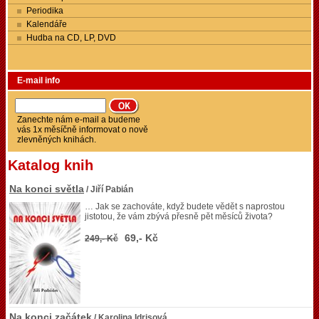
Periodika
Kalendáře
Hudba na CD, LP, DVD
E-mail info
Zanechte nám e-mail a budeme
vás 1x měsíčně informovat o nově
zlevněných knihách.
Katalog knih
Na konci světla
/ Jiří Pabián
… Jak se zachováte, když budete vědět s naprostou
jistotou, že vám zbývá přesně pět měsíců života?
69,- Kč
249,- Kč
Na konci začátek
/ Karolina Idrisová