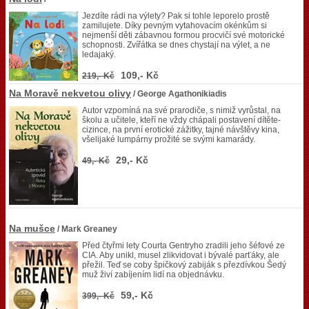
Jezdíte rádi na výlety? Pak si tohle leporelo prostě
zamilujete. Díky pevným vytahovacím okénkům si
nejmenší děti zábavnou formou procvičí své motorické
schopnosti. Zvířátka se dnes chystají na výlet, a ne
ledajaký.
109,- Kč
219,- Kč
Na Moravě nekvetou olivy
/ George Agathonikiadis
Autor vzpomíná na své prarodiče, s nimiž vyrůstal, na
školu a učitele, kteří ne vždy chápali postavení dítěte-
cizince, na první erotické zážitky, tajné návštěvy kina,
všelijaké lumpárny prožité se svými kamarády.
29,- Kč
49,- Kč
Na mušce
/ Mark Greaney
Před čtyřmi lety Courta Gentryho zradili jeho šéfové ze
CIA. Aby unikl, musel zlikvidovat i bývalé parťáky, ale
přežil. Teď se coby špičkový zabiják s přezdívkou Šedý
muž živí zabíjením lidí na objednávku.
59,- Kč
399,- Kč