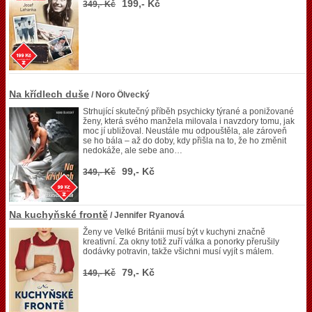
199,- Kč
349,- Kč
Na křídlech duše
/ Noro Ölvecký
Strhující skutečný příběh psychicky týrané a ponižované
ženy, která svého manžela milovala i navzdory tomu, jak
moc jí ubližoval. Neustále mu odpouštěla, ale zároveň
se ho bála – až do doby, kdy přišla na to, že ho změnit
nedokáže, ale sebe ano…
99,- Kč
349,- Kč
Na kuchyňské frontě
/ Jennifer Ryanová
Ženy ve Velké Británii musí být v kuchyni značně
kreativní. Za okny totiž zuří válka a ponorky přerušily
dodávky potravin, takže všichni musí vyjít s málem.
79,- Kč
149,- Kč