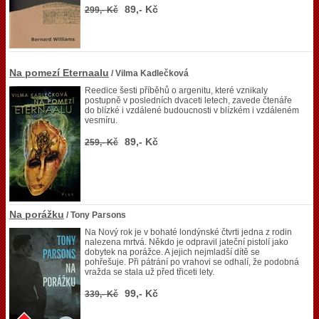
89,- Kč
299,- Kč
Na pomezí Eternaalu
/ Vilma Kadlečková
Reedice šesti příběhů o argenitu, které vznikaly
postupně v posledních dvaceti letech, zavede čtenáře
do blízké i vzdálené budoucnosti v blízkém i vzdáleném
vesmíru.
89,- Kč
259,- Kč
Na porážku
/ Tony Parsons
Na Nový rok je v bohaté londýnské čtvrti jedna z rodin
nalezena mrtvá. Někdo je odpravil jateční pistolí jako
dobytek na porážce. A jejich nejmladší dítě se
pohřešuje. Při pátrání po vrahovi se odhalí, že podobná
vražda se stala už před třiceti lety.
99,- Kč
339,- Kč