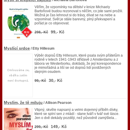
/ Michaela Bartoňová
Věřím, že vzpomínky na dětství v knize Michaely
Bartoňové budou rezonovat s něčím, co jste sami prožili.
Možná je čas lehnout si do trávy, dívat se na nebe a
vzpomínat. Svět je stále barevný, plný překvapení a
pořád je co objevovat.
99,- Kč
298,- Kč
Myslící srdce
/ Etty Hillesum
Výběr dopisů Etty Hillesum, které psala svým přátelům a
rodině v letech 1941-1943 střídavě z Amsterdamu a z
tábora ve Westerborku, dokládá, že její korespondence
je mimořádná a liší se od dopisů lidí postižených
stejným osudem.
30,- Kč
99,- Kč
Myslím, že tě miluju
/ Allison Pearson
Vtipný, skvěle napsaný a velmi dojemný příběh dívky,
které se splní sen z mládí - stane tváří v tvář své lásce.
Jen o dvě dekády později, než původně zamýšlela...
149,- Kč
299,- Kč