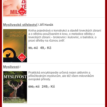
Myslivecké střelectví
/ Jiří Hanák
Kniha pojednává o konstrukci a stavbě loveckých zbraní
a o střelivu používaném k lovu, o metodice střelby z
loveckých zbraní – brokovnic i kulovnic, o balistice, o
praxi střelby na různou zvěř.
49,- Kč
99,- Kč
Myslivost
/
Praktická encyklopedie určená nejen aktivním a
příležitostným myslivcům, ale též všem milovníkům
evropské přírody.
249,- Kč
690,- Kč