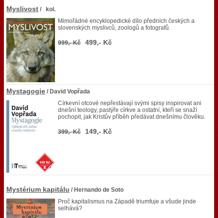
Myslivost
/ kol.
Mimořádné encyklopedické dílo předních českých a
slovenských myslivců, zoologů a fotografů.
499,- Kč
999,- Kč
Mystagogie
/ David Vopřada
Církevní otcové nepřestávají svými spisy inspirovat ani
dnešní teology, pastýře církve a ostatní, kteří se snaží
pochopit, jak Kristův příběh předávat dnešnímu člověku.
149,- Kč
399,- Kč
Mystérium kapitálu
/ Hernando de Soto
Proč kapitalismus na Západě triumfuje a všude jinde
selhává?