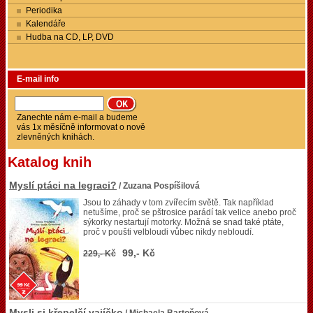
Periodika
Kalendáře
Hudba na CD, LP, DVD
E-mail info
Zanechte nám e-mail a budeme
vás 1x měsíčně informovat o nově
zlevněných knihách.
Katalog knih
Myslí ptáci na legraci?
/ Zuzana Pospíšilová
Jsou to záhady v tom zvířecím světě. Tak například
netušíme, proč se pštrosice parádí tak velice anebo proč
sýkorky nestartují motorky. Možná se snad také ptáte,
proč v poušti velbloudi vůbec nikdy nebloudí.
99,- Kč
229,- Kč
Mysli si křepelčí vajíčko