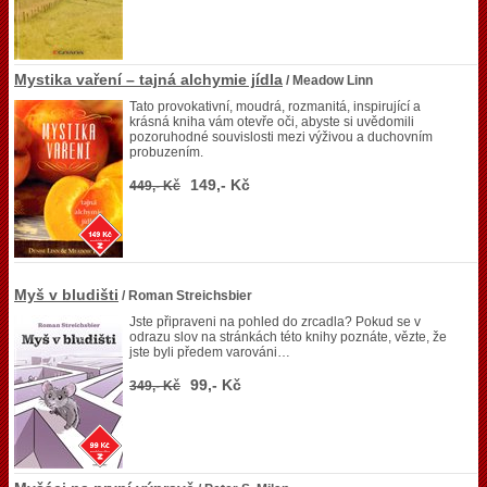
Mystika vaření – tajná alchymie jídla
/ Meadow Linn
Tato provokativní, moudrá, rozmanitá, inspirující a
krásná kniha vám otevře oči, abyste si uvědomili
pozoruhodné souvislosti mezi výživou a duchovním
probuzením.
149,- Kč
449,- Kč
Myš v bludišti
/ Roman Streichsbier
Jste připraveni na pohled do zrcadla? Pokud se v
odrazu slov na stránkách této knihy poznáte, vězte, že
jste byli předem varováni…
99,- Kč
349,- Kč