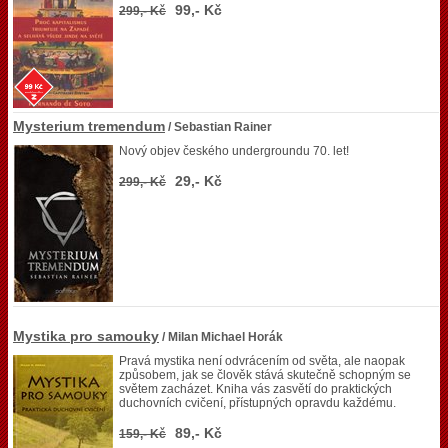
99,- Kč
299,- Kč
Mysterium tremendum
/ Sebastian Rainer
Nový objev českého undergroundu 70. let!
29,- Kč
299,- Kč
Mystika pro samouky
/ Milan Michael Horák
Pravá mystika není odvrácením od světa, ale naopak
způsobem, jak se člověk stává skutečně schopným se
světem zacházet. Kniha vás zasvětí do praktických
duchovních cvičení, přístupných opravdu každému.
89,- Kč
159,- Kč