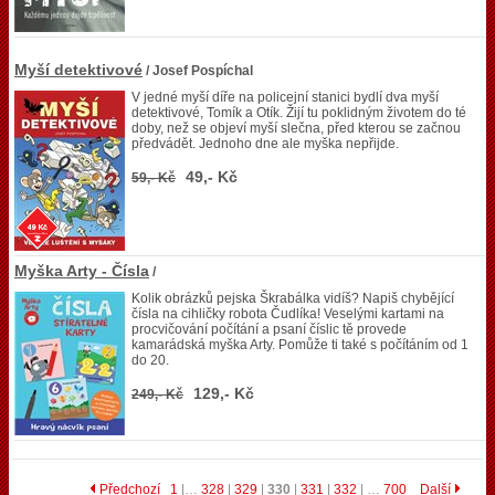
Myší detektivové
/ Josef Pospíchal
V jedné myší díře na policejní stanici bydlí dva myší
detektivové, Tomík a Otík. Žijí tu poklidným životem do té
doby, než se objeví myší slečna, před kterou se začnou
předvádět. Jednoho dne ale myška nepřijde.
49,- Kč
59,- Kč
Myška Arty - Čísla
/
Kolik obrázků pejska Škrabálka vidíš? Napiš chybějící
čísla na cihličky robota Čudlíka! Veselými kartami na
procvičování počítání a psaní číslic tě provede
kamarádská myška Arty. Pomůže ti také s počítáním od 1
do 20.
129,- Kč
249,- Kč
Předchozí
1
|…
328
|
329
|
330
|
331
|
332
| …
700
Další