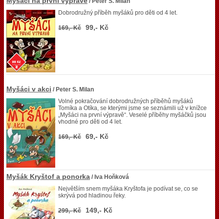
Myšáci na první výpravě
/ Peter S. Milan
Dobrodružný příběh myšáků pro děti od 4 let.
99,- Kč
169,- Kč
Myšáci v akci
/ Peter S. Milan
Volné pokračování dobrodružných příběhů myšáků
Tomíka a Otíka, se kterými jsme se seznámili už v knížce
„Myšáci na první výpravě“. Veselé příběhy myšáčků jsou
vhodné pro děti od 4 let.
69,- Kč
169,- Kč
Myšák Kryštof a ponorka
/ Iva Hoňková
Největším snem myšáka Kryštofa je podívat se, co se
skrývá pod hladinou řeky.
149,- Kč
299,- Kč