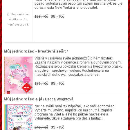
pozadí autorka svým osobitým stylem mistrně vykresluje
obraz města New Yorku a jeho obyvatel.
98,- Kč
158,- Kč
Můj jednorožec - kreativní sešit
/
Vítejte v jiskřivém světe jednorožců plném třpytek!
Zazařte na párty v čelence s rohem a duhovými brýlemi.
Rozmazlete svou pokožku krémem z hvězdného prášku
a třpytivým sprchovým gelem. Pochutnejte si na
magických duhových cupcakes a přenest
99,- Kč
179,- Kč
Můj jednorožec a já
/ Becca Wrightová
Nic na světě není tak báječné, jako váš jednorožec.
Vyberte mu jméno, napište, co mu chutná, zapište
program na výlet a ještě ho pěkně nakreslete a
vybarvěte. Skvělá zábava pro děti s fantazií.
99,- Kč
249,- Kč