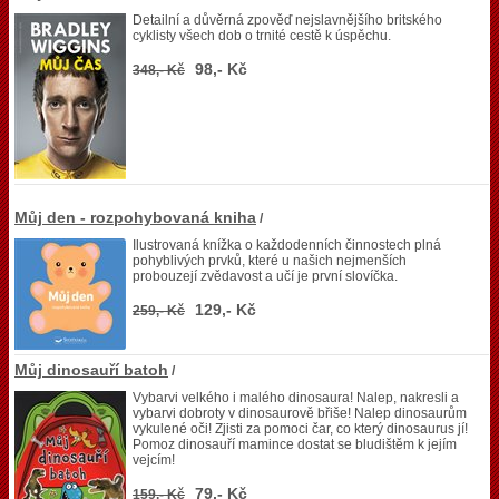
Detailní a důvěrná zpověď nejslavnějšího britského
cyklisty všech dob o trnité cestě k úspěchu.
98,- Kč
348,- Kč
Můj den - rozpohybovaná kniha
/
Ilustrovaná knížka o každodenních činnostech plná
pohyblivých prvků, které u našich nejmenších
probouzejí zvědavost a učí je první slovíčka.
129,- Kč
259,- Kč
Můj dinosauří batoh
/
Vybarvi velkého i malého dinosaura! Nalep, nakresli a
vybarvi dobroty v dinosaurově břiše! Nalep dinosaurům
vykulené oči! Zjisti za pomoci čar, co který dinosaurus jí!
Pomoz dinosauří mamince dostat se bludištěm k jejím
vejcím!
79,- Kč
159,- Kč