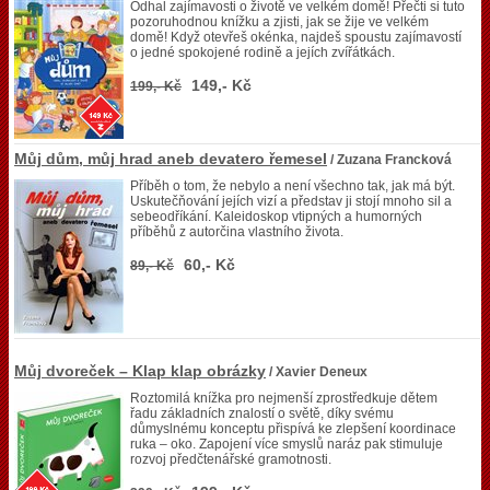
Odhal zajímavosti o životě ve velkém domě! Přečti si tuto
pozoruhodnou knížku a zjisti, jak se žije ve velkém
domě! Když otevřeš okénka, najdeš spoustu zajímavostí
o jedné spokojené rodině a jejích zvířátkách.
149,- Kč
199,- Kč
Můj dům, můj hrad aneb devatero řemesel
/ Zuzana Francková
Příběh o tom, že nebylo a není všechno tak, jak má být.
Uskutečňování jejích vizí a představ ji stojí mnoho sil a
sebeodříkání. Kaleidoskop vtipných a humorných
příběhů z autorčina vlastního života.
60,- Kč
89,- Kč
Můj dvoreček – Klap klap obrázky
/ Xavier Deneux
Roztomilá knížka pro nejmenší zprostředkuje dětem
řadu základních znalostí o světě, díky svému
důmyslnému konceptu přispívá ke zlepšení koordinace
ruka – oko. Zapojení více smyslů naráz pak stimuluje
rozvoj předčtenářské gramotnosti.