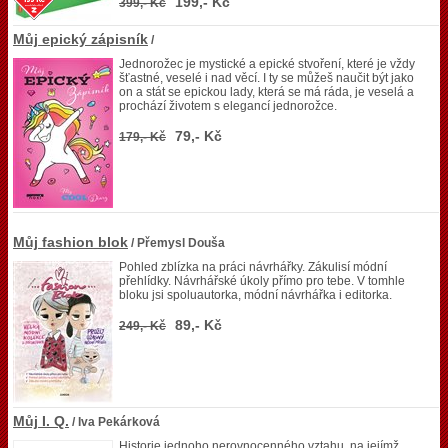
199,- Kč
399,- Kč
Můj epický zápisník
/
Jednorožec je mystické a epické stvoření, které je vždy
šťastné, veselé i nad věcí. I ty se můžeš naučit být jako
on a stát se epickou lady, která se má ráda, je veselá a
prochází životem s elegancí jednorožce.
79,- Kč
179,- Kč
Můj fashion blok
/ Přemysl Douša
Pohled zblízka na práci návrhářky. Zákulisí módní
přehlídky. Návrhářské úkoly přímo pro tebe. V tomhle
bloku jsi spoluautorka, módní návrhářka i editorka.
89,- Kč
249,- Kč
Můj I. Q.
/ Iva Pekárková
Historie jednoho nerovnocenného vztahu, na jejímž