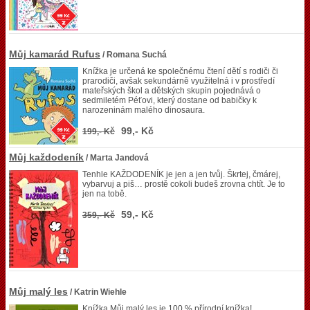
Můj kamarád Rufus
/ Romana Suchá
Knížka je určená ke společnému čtení dětí s rodiči či
prarodiči, avšak sekundárně využitelná i v prostředí
mateřských škol a dětských skupin pojednává o
sedmiletém Péťovi, který dostane od babičky k
narozeninám malého dinosaura.
99,- Kč
199,- Kč
Můj každodeník
/ Marta Jandová
Tenhle KAŽDODENÍK je jen a jen tvůj. Škrtej, čmárej,
vybarvuj a piš… prostě cokoli budeš zrovna chtít. Je to
jen na tobě.
59,- Kč
359,- Kč
Můj malý les
/ Katrin Wiehle
Knížka Můj malý les je 100 % přírodní knížka!