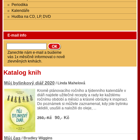
Periodika
Kalendáře
Hudba na CD, LP, DVD
E-mail info
Zanechte nám e-mail a budeme
vás 1x měsíčně informovat o nově
zlevněných knihách.
Katalog knih
Můj bylinkový diář 2020
/ Linda Mahelová
Kromě plánovacího ročního a týdenního kalendáře v
diáři najdete užitečné recepty a rady ke každému
ročnímu období a měsíci a krásné obrázky k inspiraci.
Do poznámek si můžete zaznamenat, kdy jste bylinku
sklidili, usušili a naložili do oleje, ...
90,- Kč
250,- Kč
Můj čas
/ Bradley Wiggins