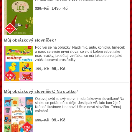
149,- Kč
329,- Kč
Můj obrázkový slovníček
/
Podívej se na obrázky! Najdi míč, auto, koníčka, hrneček
a nauč se svoje první slova: co vidíš kolem sebe, jaké
máš hračky, jak dělají zvířátka, co má jakou barvu, jaké
znáš dopravní prostředky.
99,- Kč
199,- Kč
Můj obrázkový slovníček: Na statku
/
Objevuj svět se svým prvním obrázkovým slovníkem! Na
statku se pořád něco děje. Jestlipak víš, kdo tam žije?
Krásné ilustrace ti napoví. Uč se nová slovíčka. Trénuj
vnímání.
99,- Kč
199,- Kč