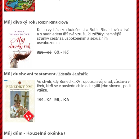
Můj divoký rok
/ Robin Rinaldiová
Kniha vychází ze skutečnosti a Robin Rinaldiová citlivě
a s nadhledem líčí své vzrušující zážitky i temnější
stránky cesty za uspokojením a sexuálním
osvobozením.
69,- Kč
319,- Kč
Můj duchovní testament
/ Zdeněk Jančařík
Ve chvíli, kdy Benedikt XVI. opouští svůj úřad, zůstává v
těch, kteří se v posledních letech sytili jeho slovem, pocit
vděku.
99,- Kč
199,- Kč
Můj dům - Kouzelná okénka
/