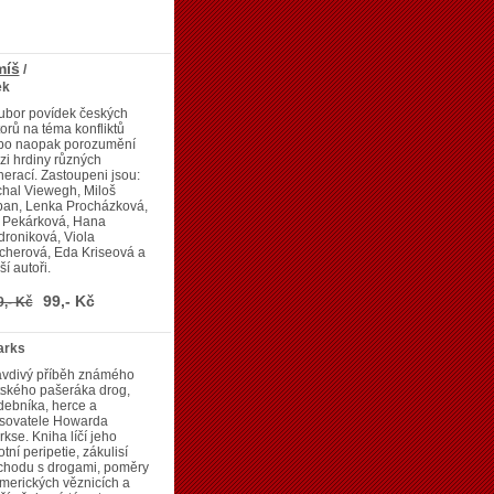
míš
/
ek
ubor povídek českých
orů na téma konfliktů
bo naopak porozumění
i hrdiny různých
erací. Zastoupeni jsou:
hal Viewegh, Miloš
ban, Lenka Procházková,
a Pekárková, Hana
roniková, Viola
cherová, Eda Kriseová a
ší autoři.
99,- Kč
9,- Kč
arks
avdivý příběh známého
tského pašeráka drog,
ebníka, herce a
isovatele Howarda
kse. Kniha líčí jeho
otní peripetie, zákulisí
chodu s drogami, poměry
merických věznicích a