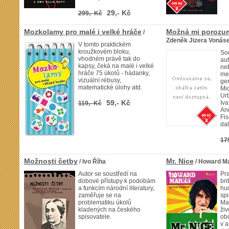
29,- Kč
299,- Kč
Mozkolamy pro malé i velké hráče
Možná mi porozu
/
Zdeněk Jizera Vonás
V tomto praktickém
kroužkovém bloku,
So
vhodném právě tak do
aut
kapsy, čeká na malé i velké
ne
hráče 75 úkolů - hádanky,
mez
vizuální rébusy,
gen
matematické úlohy atd.
Mic
Ur
59,- Kč
Iv
119,- Kč
And
Fis
dal
17
Možnosti četby
Mr. Nice
/ Ivo Říha
/ Howard M
Autor se soustředí na
Pr
dobové přístupy k podobám
bri
a funkcím národní literatury,
hud
zaměřuje se na
sp
problematiku úkolů
Mar
kladených na českého
živ
spisovatele.
ob
v a