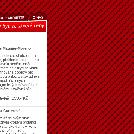
ne Magnier-Moreno
už chcete sladce zahájit
n, překlenout odpoledne
završit nedělní oběd,
měte do ruky tuto knihu.
inované dobroty pro
dou příležitost zvládne s
mocí názorných
ografických návodů bez
blémů i začátečník.
199,- Kč
9,- Kč
la Carterová
m až se svým stále
užným krokem protančí
 stařičké dámy v rytmu
ažlivé radosti a