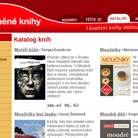
Katalog knih
Motýlí kůže
Moučníky
/ Sergej Kuzněcov
/ Marian
Román, který se v Rusku
Ať 
lovo
mezi mladými čtenáři stal
de
kultovní knihou. V Moskvě
či 
řádí masový sadistický vrah
vez
žen a Xenie, cílevědomá
Raf
ambiciózní novinářka
kaž
pracující v on-line deníku,
po
vytvoří portál věnovaný
fot
nejen jemu ale i jeho
pro
obětem.
39
98,- Kč
348,- Kč
Moučníky bez lepku
Moudré děti
/ Ivana Šmatová
/ Ange
Každý, kdo trpí celiakií nebo
Ka
intolerancí lepku ví, jak je
pr
dieta u tohoto onemocnění
dvě
omezující. Především při
nak