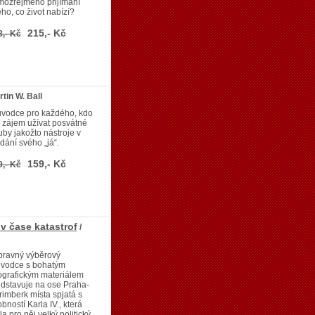
mozřejmého přijímání
ho, co život nabízí?
215,- Kč
8,- Kč
rtin W. Ball
ůvodce pro každého, kdo
 zájem užívat posvátné
by jakožto nástroje v
dání svého „já“.
159,- Kč
9,- Kč
v čase katastrof
/
pravný výběrový
ůvodce s bohatým
ografickým materiálem
dstavuje na ose Praha-
imberk místa spjatá s
bností Karla IV., která
a pro něj velký politický