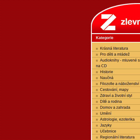
Kategorie
Krásná literatura
Pro děti a mládež
Audioknihy - mluvené s
na CD
Historie
Naučná
Filozofie a náboženství
Cestování, mapy
Zdraví a životní styl
Dítě a rodina
Domov a zahrada
Umění
Astrologie, ezoterika
Jazyky
Učebnice
Regionální literatura