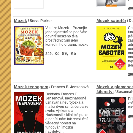
29
Mozek
Mozek sabotér
/ Steve Parker
/ D
V knize Mozek – Poznejte
Chc
jeho tajemství se podíváte
fun
dovnitř lidského těla
ješ
prostřednictvím jeho
zas
kontrolního orgánu, mozku.
adr
ne
moz
89,- Kč
249,- Kč
mn
taj
jen
29
Mozek teenagera
Mozek v plamenec
/ Frances E. Jensenová
šílenství
/ Susannah
Doktorka Frances E.
Jensenová, mezinárodně
Pří
uznávaná neuroložka a
zpě
matka dvou synů, čerpá ze
lék
svého výzkumu a
zkušeností z klinické praxe
29
a nabízí nám tak revoluční
vědecký pohled na
fungování mozku
náctiletých.