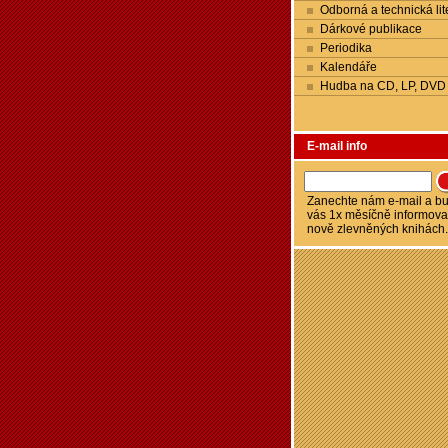
Odborná a technická lit
Dárkové publikace
Periodika
Kalendáře
Hudba na CD, LP, DVD
E-mail info
Zanechte nám e-mail a 
vás 1x měsíčně informova
nově zlevněných knihách.