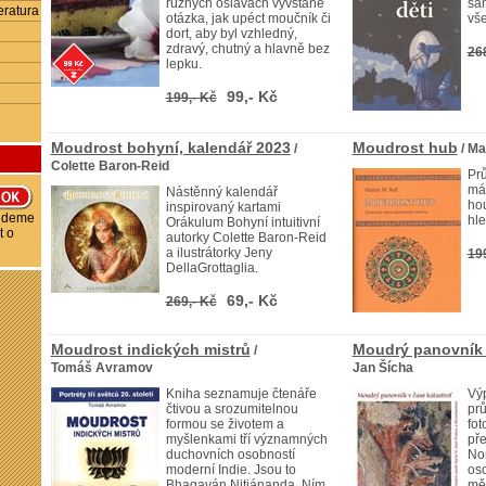
různých oslavách vyvstane
sa
eratura
otázka, jak upéct moučník či
vše
dort, aby byl vzhledný,
zdravý, chutný a hlavně bez
26
lepku.
99,- Kč
199,- Kč
Moudrost bohyní, kalendář 2023
Moudrost hub
/
/ Ma
Colette Baron-Reid
Pr
má
Nástěnný kalendář
hou
inspirovaný kartami
budeme
hle
Orákulum Bohyní intuitivní
t o
autorky Colette Baron-Reid
a ilustrátorky Jeny
19
DellaGrottaglia.
69,- Kč
269,- Kč
Moudrost indických mistrů
Moudrý panovník 
/
Tomáš Avramov
Jan Šícha
Kniha seznamuje čtenáře
Vý
čtivou a srozumitelnou
pr
formou se životem a
fot
myšlenkami tří významných
pře
duchovních osobností
Nor
moderní Indie. Jsou to
oso
Bhagaván Nitjánanda, Ním
měl