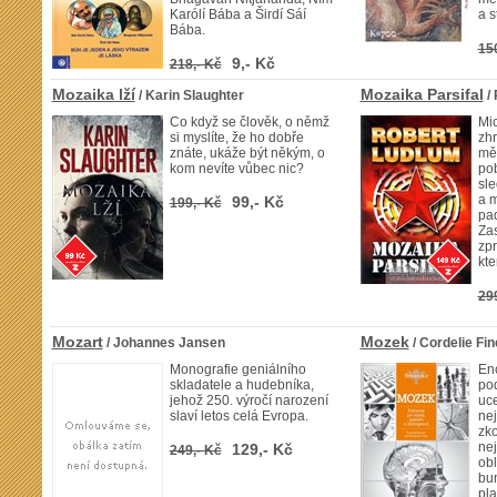
Karólí Bába a Širdí Sáí
a s
Bába.
15
9,- Kč
218,- Kč
Mozaika lží
Mozaika Parsifal
/ Karin Slaughter
/ 
Co když se člověk, o němž
Mi
si myslíte, že ho dobře
zhr
znáte, ukáže být někým, o
mě
kom nevíte vůbec nic?
pob
sle
a 
99,- Kč
199,- Kč
pad
Zas
zpr
kte
29
Mozart
Mozek
/ Johannes Jansen
/ Cordelie Fin
Monografie geniálního
Enc
skladatele a hudebníka,
po
jehož 250. výročí narození
uc
slaví letos celá Evropa.
nej
zk
nej
129,- Kč
249,- Kč
ob
bu
pla