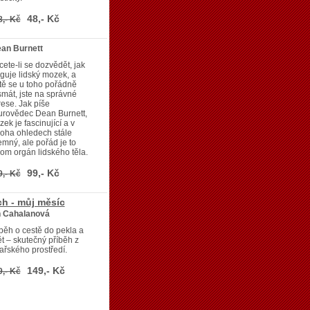
48,- Kč
8,- Kč
ean Burnett
ete-li se dozvědět, jak
guje lidský mozek, a
tě se u toho pořádně
mát, jste na správné
ese. Jak píše
urovědec Dean Burnett,
ek je fascinující a v
oha ohledech stále
emný, ale pořád je to
om orgán lidského těla.
99,- Kč
9,- Kč
h - můj měsíc
 Cahalanová
běh o cestě do pekla a
t – skutečný příběh z
ařského prostředí.
149,- Kč
9,- Kč