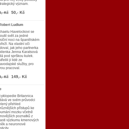
trategický význam.
50,- Kč
0,- Kč
Robert Ludlum
chaelu Havelockovi se
outil svět za jedné
síční noci na španělském
řeží. Na vlastní oči
doval, jak jeho partnerka
milenka Jenna Karatsová
á pod sprškou kulek.
třelili ji lidé ze
avodajské služby, pro
rou pracoval.
149,- Kč
9,- Kč
e
yklopedie Britannica
dává ve svém průvodci
elený přehled
různějších přístupů ke
oumání mozku včetně
novějších poznatků z
lasti výzkumu kmenových
něk a neuronové
sticity.