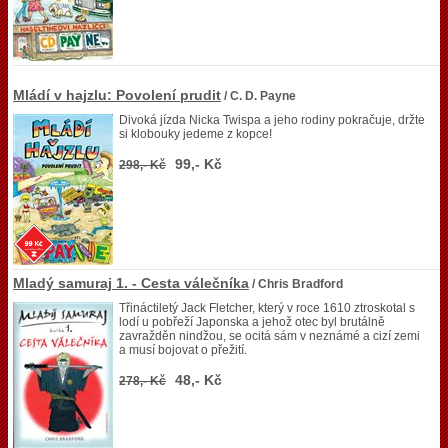
Mládí v hajzlu: Povolení prudit
/ C. D. Payne
Divoká jízda Nicka Twispa a jeho rodiny pokračuje, držte
si klobouky jedeme z kopce!
99,- Kč
298,- Kč
Mladý samuraj 1. - Cesta válečníka
/ Chris Bradford
Třináctiletý Jack Fletcher, který v roce 1610 ztroskotal s
lodí u pobřeží Japonska a jehož otec byl brutálně
zavražděn nindžou, se ocitá sám v neznámé a cizí zemi
a musí bojovat o přežití.
48,- Kč
278,- Kč