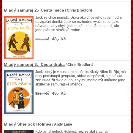
Mladý samuraj 2.- Cesta meče
/ Chris Bradford
Jack se chce pomstít. Dračí oko chce jeho rutter (lodní
navigační deník). Jack se rozhodne využít rutter jako
návnadu, aby chytil jednookého nindžu do pasti, ale
jeho plán se strašlivě zvrtne…
48,- Kč
298,- Kč
Mladý samuraj 3.- Cesta draka
/ Chris Bradford
Jack, který je v posledním ročníku školy Niten Iči Rjú, má
brzy podstoupit genpuku, obřad dospělosti, ale otázka
zní: Bude žít tak dlouho, aby mu mohlo být uděleno jeho
skutečné samurajské jméno?
48,- Kč
328,- Kč
Mladý Sherlock Holmes
/ Andy Lane
Kdo byl Sherlock Holmes, než se stal slavným