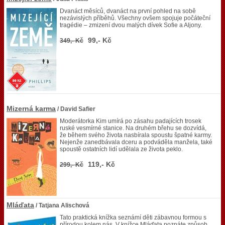
Dvanáct měsíců, dvanáct na první pohled na sobě
nezávislých příběhů. Všechny ovšem spojuje počáteční
tragédie – zmizení dvou malých dívek Sofie a Aljony.
99,- Kč
349,- Kč
Mizerná karma
/ David Safier
Moderátorka Kim umírá po zásahu padajících trosek
ruské vesmírné stanice. Na druhém břehu se dozvídá,
že během svého života nasbírala spoustu špatné karmy.
Nejenže zanedbávala dceru a podváděla manžela, také
spoustě ostatních lidí udělala ze života peklo.
119,- Kč
299,- Kč
Mláďata
/ Tatjana Alischová
Tato praktická knížka seznámí děti zábavnou formou s
přírodou kolem nás. V knížce Mláďata poznáte způsob