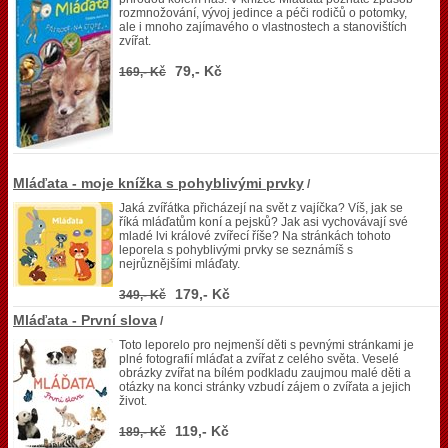
rozmnožování, vývoj jedince a péči rodičů o potomky,
ale i mnoho zajímavého o vlastnostech a stanovištích
zvířat.
79,- Kč
169,- Kč
Mláďata - moje knížka s pohyblivými prvky
/
Jaká zvířátka přicházejí na svět z vajíčka? Víš, jak se
říká mláďatům koní a pejsků? Jak asi vychovávají své
mladé lvi králové zvířecí říše? Na stránkách tohoto
leporela s pohyblivými prvky se seznámíš s
nejrůznějšími mláďaty.
179,- Kč
349,- Kč
Mláďata - První slova
/
Toto leporelo pro nejmenší děti s pevnými stránkami je
plné fotografií mláďat a zvířat z celého světa. Veselé
obrázky zvířat na bílém podkladu zaujmou malé děti a
otázky na konci stránky vzbudí zájem o zvířata a jejich
život.
119,- Kč
189,- Kč