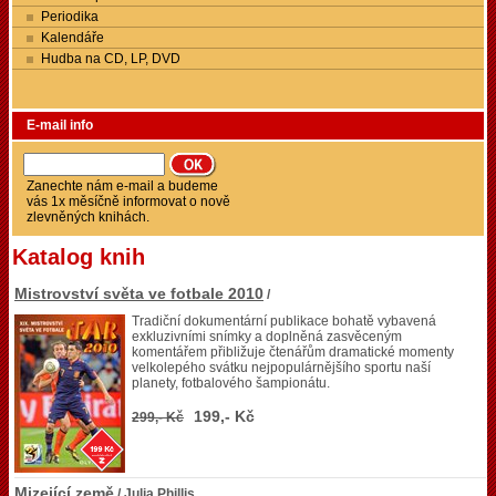
Periodika
Kalendáře
Hudba na CD, LP, DVD
E-mail info
Zanechte nám e-mail a budeme
vás 1x měsíčně informovat o nově
zlevněných knihách.
Katalog knih
Mistrovství světa ve fotbale 2010
/
Tradiční dokumentární publikace bohatě vybavená
exkluzivními snímky a doplněná zasvěceným
komentářem přibližuje čtenářům dramatické momenty
velkolepého svátku nejpopulárnějšího sportu naší
planety, fotbalového šampionátu.
199,- Kč
299,- Kč
Mizející země
/ Julia Phillis