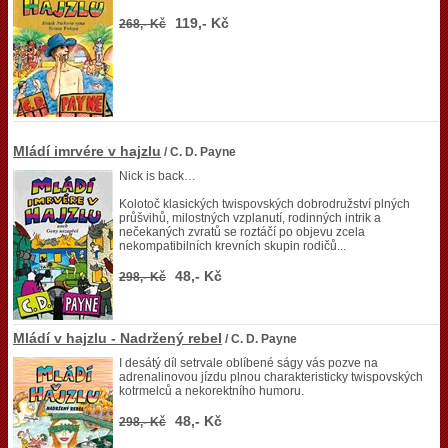
119,- Kč
268,- Kč
Mládí imrvére v hajzlu
/ C. D. Payne
Nick is back…
Kolotoč klasických twispovských dobrodružství plných
průšvihů, milostných vzplanutí, rodinných intrik a
nečekaných zvratů se roztáčí po objevu zcela
nekompatibilních krevních skupin rodičů...
48,- Kč
298,- Kč
Mládí v hajzlu - Nadržený rebel
/ C. D. Payne
I desátý díl setrvale oblíbené ságy vás pozve na
adrenalinovou jízdu plnou charakteristicky twispovských
kotrmelců a nekorektního humoru.
48,- Kč
298,- Kč