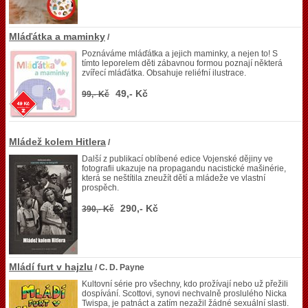
Mláďátka a maminky
/
Poznáváme mláďátka a jejich maminky, a nejen to! S
tímto leporelem děti zábavnou formou poznají některá
zvířecí mláďátka. Obsahuje reliéfní ilustrace.
49,- Kč
99,- Kč
Mládež kolem Hitlera
/
Další z publikací oblíbené edice Vojenské dějiny ve
fotografii ukazuje na propagandu nacistické mašinérie,
která se neštítila zneužít dětí a mládeže ve vlastní
prospěch.
290,- Kč
390,- Kč
Mládí furt v hajzlu
/ C. D. Payne
Kultovní série pro všechny, kdo prožívají nebo už přežili
dospívání. Scottovi, synovi nechvalně proslulého Nicka
Twispa, je patnáct a zatím nezažil žádné sexuální slasti.