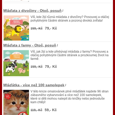
Mláďata z divočiny - Otoč, posuň
/
Víš, kde žijí různá mláďata z divočiny? Posouvej a otáčej
pohyblivými částmi stránek a pozoruj divoká zvířata!
79,- Kč
159,- Kč
Mláďata z farmy - Otoč, posuň
/
Víš, jak žijí a kde přebývají mláďata z farmy? Posouvej a
otáčej pohyblivými částmi stránek a prozkoumej život na
farmě.
79,- Kč
159,- Kč
Mláďátka - více než 100 samolepek
/
V této knize omalovánek plné mláďátek najdete 96 stran
zábavného vybarvování a více než 100 samolepek,
které si děti mohou nalepit do knížky nebo jednoduše
kam chtějí!
59,- Kč
119,- Kč