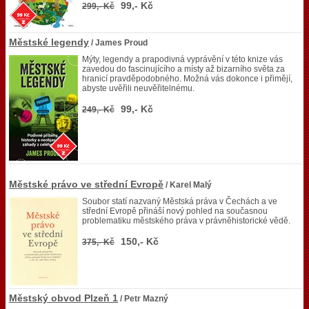
99,- Kč
299,- Kč
Městské legendy
/ James Proud
Mýty, legendy a prapodivná vyprávění v této knize vás
zavedou do fascinujícího a místy až bizarního světa za
hranicí pravděpodobného. Možná vás dokonce i přimějí,
abyste uvěřili neuvěřitelnému.
99,- Kč
249,- Kč
Městské právo ve střední Evropě
/ Karel Malý
Soubor statí nazvaný Městská práva v Čechách a ve
střední Evropě přináší nový pohled na současnou
problematiku městského práva v právněhistorické vědě.
150,- Kč
375,- Kč
Městský obvod Plzeň 1
/ Petr Mazný