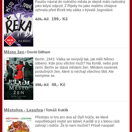
Paulův návrat do rodného města je stejně málo radostný
jako kdysi odjezd. Z Rijeky ho jako malého chlapce
vyhnala před třiceti lety válka v bývalé Jugoslávii.
199,- Kč
429,- Kč
Město žen
/ David Gillham
Berlín ,1943. Válka se nevyvíjí tak, jak měli Němci
slíbeno. Kde jsou všichni muži? Na frontě, nebo pod
zemí. Berlín se stává městem žen. Městem navenek
poslušných žen, které si nechají všechno líbit. Ale
nemylme se.
48,- Kč
398,- Kč
Městohra - Lesohra
/ Tomáš Kuklík
Představ si hru pro dva až čtyři hráče, ke které
nepotřebuješ mobil ani tablet. A ještě si ji s tebou rádi
zahrají i rodiče. Že to není možné? Právě naopak!