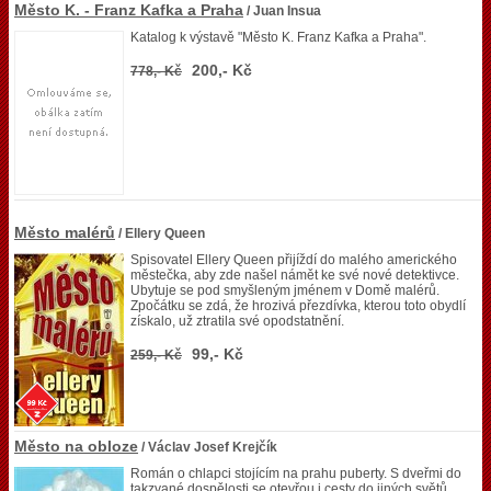
Město K. - Franz Kafka a Praha
/ Juan Insua
Katalog k výstavě "Město K. Franz Kafka a Praha".
200,- Kč
778,- Kč
Město malérů
/ Ellery Queen
Spisovatel Ellery Queen přijíždí do malého amerického
městečka, aby zde našel námět ke své nové detektivce.
Ubytuje se pod smyšleným jménem v Domě malérů.
Zpočátku se zdá, že hrozivá přezdívka, kterou toto obydlí
získalo, už ztratila své opodstatnění.
99,- Kč
259,- Kč
Město na obloze
/ Václav Josef Krejčík
Román o chlapci stojícím na prahu puberty. S dveřmi do
takzvané dospělosti se otevřou i cesty do jiných světů,