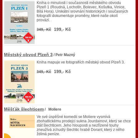
Kniha o minulosti i současnosti městského obvodu
Plzeň 1 (Roudná, Lochotín, Bolevec, Košutka, Vinice,
Bílá Hora). Unikátní srovnání historických i současných
fotografií dokumentuje proměny, které naše okolí
provází.
199,- Kč
349,- Kč
Městský obvod Plzeň 3
/ Petr Mazný
Kniha mapuje ve fotografiích městský obvod Plzeň 3.
199,- Kč
349,- Kč
Měšťák šlechticem
/ Moliere
Ve své úspěšné komedii se Moliere vysmívá
zbohatlickému prodejci sukna Jourdainovi, který se chce
stát šlechticem. Jeho hlouposti a nezřízené touhy
zneužívá zchudlý šlechtic hrabě Dorant, který z něho
ždímá peníze.