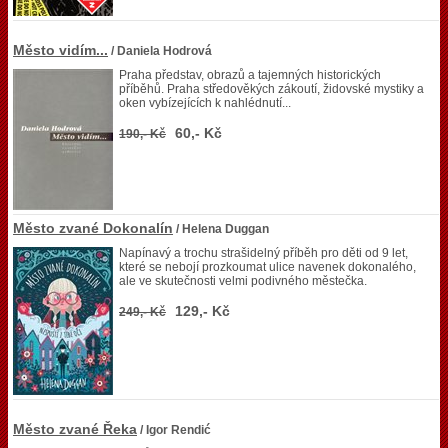
Město vidím...
/ Daniela Hodrová
Praha představ, obrazů a tajemných historických
příběhů. Praha středověkých zákoutí, židovské mystiky a
oken vybízejících k nahlédnutí...
60,- Kč
190,- Kč
Město zvané Dokonalín
/ Helena Duggan
Napínavý a trochu strašidelný příběh pro děti od 9 let,
které se nebojí prozkoumat ulice navenek dokonalého,
ale ve skutečnosti velmi podivného městečka.
129,- Kč
249,- Kč
Město zvané Řeka
/ Igor Rendić