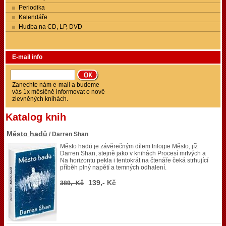
Periodika
Kalendáře
Hudba na CD, LP, DVD
E-mail info
Zanechte nám e-mail a budeme
vás 1x měsíčně informovat o nově
zlevněných knihách.
Katalog knih
Město hadů
/ Darren Shan
Město hadů je závěrečným dílem trilogie Město, jíž
Darren Shan, stejně jako v knihách Procesí mrtvých a
Na horizontu pekla i tentokrát na čtenáře čeká strhující
příběh plný napětí a temných odhalení.
139,- Kč
389,- Kč