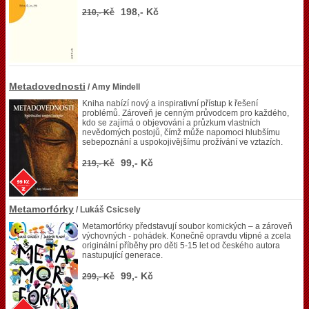
198,- Kč
210,- Kč
Metadovednosti
/ Amy Mindell
Kniha nabízí nový a inspirativní přístup k řešení
problémů. Zároveň je cenným průvodcem pro každého,
kdo se zajímá o objevování a průzkum vlastních
nevědomých postojů, čímž může napomoci hlubšímu
sebepoznání a uspokojivějšímu prožívání ve vztazích.
99,- Kč
219,- Kč
Metamorfórky
/ Lukáš Csicsely
Metamorfórky představují soubor komických – a zároveň
výchovných - pohádek. Konečně opravdu vtipné a zcela
originální příběhy pro děti 5-15 let od českého autora
nastupující generace.
99,- Kč
299,- Kč