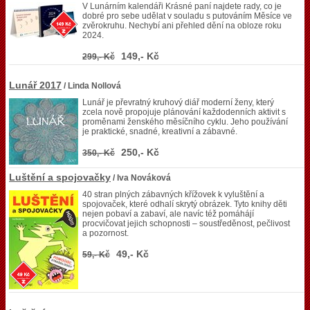
V Lunárním kalendáři Krásné paní najdete rady, co je
dobré pro sebe udělat v souladu s putováním Měsíce ve
zvěrokruhu. Nechybí ani přehled dění na obloze roku
2024.
149,- Kč
299,- Kč
Lunář 2017
/ Linda Nollová
Lunář je převratný kruhový diář moderní ženy, který
zcela nově propojuje plánování každodenních aktivit s
proměnami ženského měsíčního cyklu. Jeho používání
je praktické, snadné, kreativní a zábavné.
250,- Kč
350,- Kč
Luštění a spojovačky
/ Iva Nováková
40 stran plných zábavných křížovek k vyluštění a
spojovaček, které odhalí skrytý obrázek. Tyto knihy děti
nejen pobaví a zabaví, ale navíc též pomáhájí
procvičovat jejich schopnosti – soustředěnost, pečlivost
a pozornost.
49,- Kč
59,- Kč