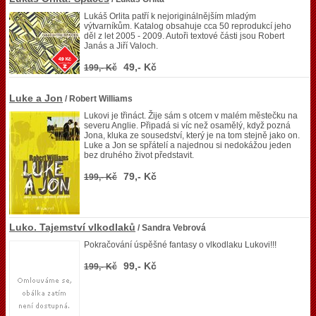
Lukáš Orlita patří k nejoriginálnějším mladým
výtvarníkům. Katalog obsahuje cca 50 reprodukcí jeho
děl z let 2005 - 2009. Autoři textové části jsou Robert
Janás a Jiří Valoch.
49,- Kč
199,- Kč
Luke a Jon
/ Robert Williams
Lukovi je třináct. Žije sám s otcem v malém městečku na
severu Anglie. Připadá si víc než osamělý, když pozná
Jona, kluka ze sousedství, který je na tom stejně jako on.
Luke a Jon se spřátelí a najednou si nedokážou jeden
bez druhého život představit.
79,- Kč
199,- Kč
Luko. Tajemství vlkodlaků
/ Sandra Vebrová
Pokračování úspěšné fantasy o vlkodlaku Lukovi!!!
99,- Kč
199,- Kč