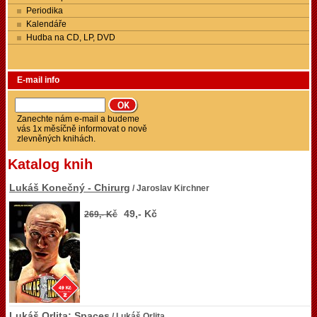
Periodika
Kalendáře
Hudba na CD, LP, DVD
E-mail info
Zanechte nám e-mail a budeme
vás 1x měsíčně informovat o nově
zlevněných knihách.
Katalog knih
Lukáš Konečný - Chirurg
/ Jaroslav Kirchner
49,- Kč
269,- Kč
Lukáš Orlita: Spaces
/ Lukáš Orlita