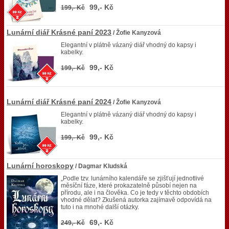
99,- Kč
199,- Kč
Lunární diář Krásné paní 2023
/ Žofie Kanyzová
Elegantní v plátně vázaný diář vhodný do kapsy i
kabelky.
99,- Kč
199,- Kč
Lunární diář Krásné paní 2024
/ Žofie Kanyzová
Elegantní v plátně vázaný diář vhodný do kapsy i
kabelky.
99,- Kč
199,- Kč
Lunární horoskopy
/ Dagmar Kludská
„Podle tzv. lunárního kalendáře se zjišťují jednotlivé
měsíční fáze, které prokazatelně působí nejen na
přírodu, ale i na člověka. Co je tedy v těchto obdobích
vhodné dělat? Zkušená autorka zajímavě odpovídá na
tuto i na mnohé další otázky.
69,- Kč
249,- Kč