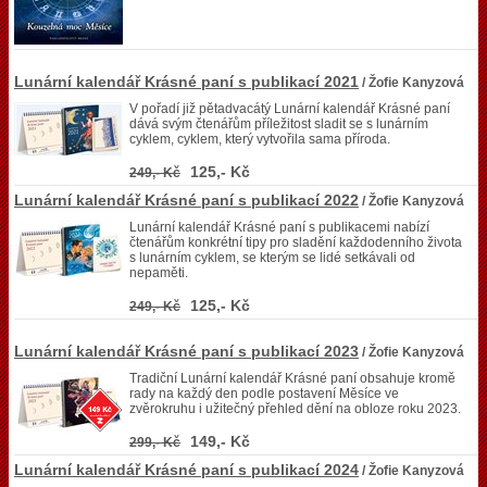
Lunární kalendář Krásné paní s publikací 2021
/ Žofie Kanyzová
V pořadí již pětadvacátý Lunární kalendář Krásné paní
dává svým čtenářům příležitost sladit se s lunárním
cyklem, cyklem, který vytvořila sama příroda.
125,- Kč
249,- Kč
Lunární kalendář Krásné paní s publikací 2022
/ Žofie Kanyzová
Lunární kalendář Krásné paní s publikacemi nabízí
čtenářům konkrétní tipy pro sladění každodenního života
s lunárním cyklem, se kterým se lidé setkávali od
nepaměti.
125,- Kč
249,- Kč
Lunární kalendář Krásné paní s publikací 2023
/ Žofie Kanyzová
Tradiční Lunární kalendář Krásné paní obsahuje kromě
rady na každý den podle postavení Měsíce ve
zvěrokruhu i užitečný přehled dění na obloze roku 2023.
149,- Kč
299,- Kč
Lunární kalendář Krásné paní s publikací 2024
/ Žofie Kanyzová