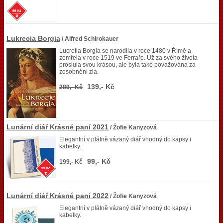
Lukrecia Borgia
/ Alfred Schirokauer
Lucretia Borgia se narodila v roce 1480 v Římě a
zemřela v roce 1519 ve Ferraře. Už za svého života
proslula svou krásou, ale byla také považována za
zosobnění zla.
139,- Kč
289,- Kč
Lunární diář Krásné paní 2021
/ Žofie Kanyzová
Elegantní v plátně vázaný diář vhodný do kapsy i
kabelky.
99,- Kč
199,- Kč
Lunární diář Krásné paní 2022
/ Žofie Kanyzová
Elegantní v plátně vázaný diář vhodný do kapsy i
kabelky.