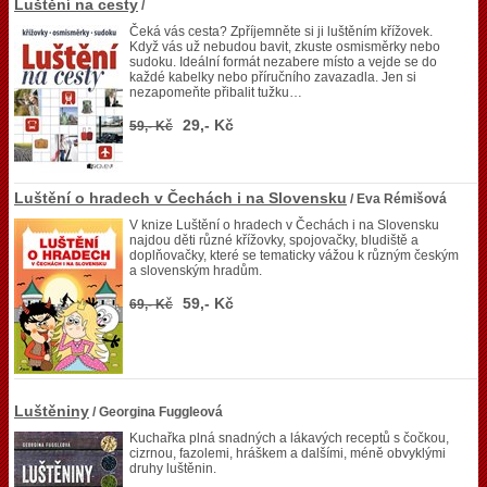
Luštění na cesty
/
Čeká vás cesta? Zpříjemněte si ji luštěním křížovek.
Když vás už nebudou bavit, zkuste osmisměrky nebo
sudoku. Ideální formát nezabere místo a vejde se do
každé kabelky nebo příručního zavazadla. Jen si
nezapomeňte přibalit tužku…
29,- Kč
59,- Kč
Luštění o hradech v Čechách i na Slovensku
/ Eva Rémišová
V knize Luštění o hradech v Čechách i na Slovensku
najdou děti různé křížovky, spojovačky, bludiště a
doplňovačky, které se tematicky vážou k různým českým
a slovenským hradům.
59,- Kč
69,- Kč
Luštěniny
/ Georgina Fuggleová
Kuchařka plná snadných a lákavých receptů s čočkou,
cizrnou, fazolemi, hráškem a dalšími, méně obvyklými
druhy luštěnin.