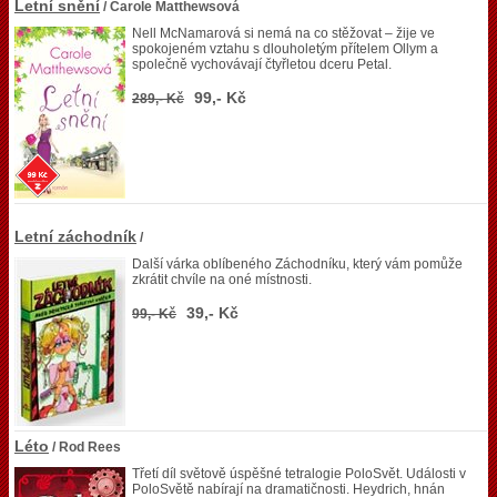
Letní snění
/ Carole Matthewsová
Nell McNamarová si nemá na co stěžovat – žije ve
spokojeném vztahu s dlouholetým přítelem Ollym a
společně vychovávají čtyřletou dceru Petal.
99,- Kč
289,- Kč
Letní záchodník
/
Další várka oblíbeného Záchodníku, který vám pomůže
zkrátit chvíle na oné místnosti.
39,- Kč
99,- Kč
Léto
/ Rod Rees
Třetí díl světově úspěšné tetralogie PoloSvět. Události v
PoloSvětě nabírají na dramatičnosti. Heydrich, hnán