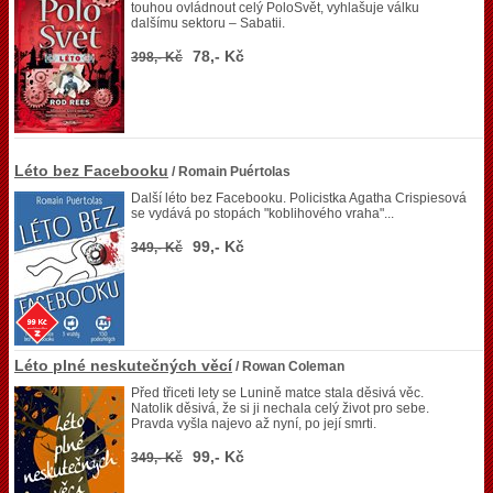
touhou ovládnout celý PoloSvět, vyhlašuje válku
dalšímu sektoru – Sabatii.
78,- Kč
398,- Kč
Léto bez Facebooku
/ Romain Puértolas
Další léto bez Facebooku. Policistka Agatha Crispiesová
se vydává po stopách "koblihového vraha"...
99,- Kč
349,- Kč
Léto plné neskutečných věcí
/ Rowan Coleman
Před třiceti lety se Lunině matce stala děsivá věc.
Natolik děsivá, že si ji nechala celý život pro sebe.
Pravda vyšla najevo až nyní, po její smrti.
99,- Kč
349,- Kč