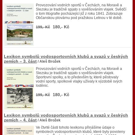
Provozování vodních sportů v Čechách, na Moravě a
Slezsku je tradičně spjato s vyvěšováním vlajek. Svědčí
o tom litografie pocházející již z roku 1841. Zobrazuje
Občanskou plovárnu pod pražskou Letnou v té době.
180,- Kč
199,- Kč
Lexikon symbolů vodosportovních klubů a svazů v českých
zemích – 3. část
/ Aleš Brožek
Provozování vodních sportů v Čechách, na Moravě a
Slezsku je tradičně spjato s vyvěšováním vlajek.
Sportovní spolky, a to především ty, které pěstovaly
vodní sporty, spolkové vlajky užívaly k výzdobě svých
loděnic.
180,- Kč
199,- Kč
Lexikon symbolů vodosportovních klubů a svazů v českých
zemích – 4. část
/ Aleš Brožek
Ve čtvrté části tohoto lexikonu přinášíme údaje o
symbolech vodosportovních klubů, které byly povoleny