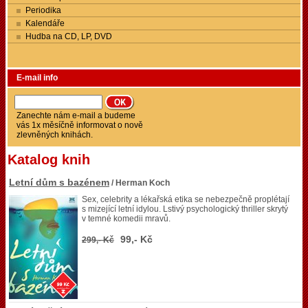
Periodika
Kalendáře
Hudba na CD, LP, DVD
E-mail info
Zanechte nám e-mail a budeme
vás 1x měsíčně informovat o nově
zlevněných knihách.
Katalog knih
Letní dům s bazénem
/ Herman Koch
Sex, celebrity a lékařská etika se nebezpečně proplétají
s mizející letní idylou. Lstivý psychologický thriller skrytý
v temné komedii mravů.
99,- Kč
299,- Kč