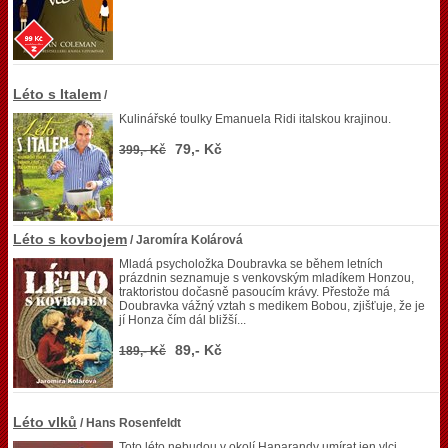
Léto s Italem
/
Kulinářské toulky Emanuela Ridi italskou krajinou.
79,- Kč
399,- Kč
Léto s kovbojem
/ Jaromíra Kolárová
Mladá psycholožka Doubravka se během letních
prázdnin seznamuje s venkovským mladíkem Honzou,
traktoristou dočasně pasoucím krávy. Přestože má
Doubravka vážný vztah s medikem Bobou, zjišťuje, že je
jí Honza čím dál bližší...
89,- Kč
189,- Kč
Léto vlků
/ Hans Rosenfeldt
Toto léto nebudou v okolí Haparandy umírat jen vlci.