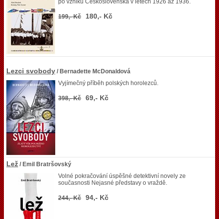
po vzniku Československa v letech 1926 až 1936.
180,- Kč
199,- Kč
Lezci svobody
/ Bernadette McDonaldová
Vyjímečný příběh polských horolezců.
69,- Kč
398,- Kč
Lež
/ Emil Bratršovský
Volné pokračování úspěšné detektivní novely ze
současnosti Nejasné představy o vraždě.
94,- Kč
244,- Kč