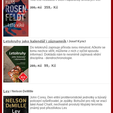
359,- Kč
399,- Kč
Letokruhy jako kalendář i záznamník
/ Josef Kyncl
Do letokruhů zapisuje příroda svou minulost. Ačkoliv se
tomu nechce věřit, můžeme z nich z vyčíst spoustu
informací. Dokládá nám to nesmírně zajímavá vědní
disciplína - dendrochronologie.
99,- Kč
289,- Kč
Lev
/ Nelson DeMille
John Corey, člen elitní protiteroristické jednotky a bývalý
policejní vyšetřovatel, je zpátky. Bohužel pro něj se vrací
také Asad Chalíl, nechvalně proslulý libyjský terorista
známý pod přezdívkou Lev.