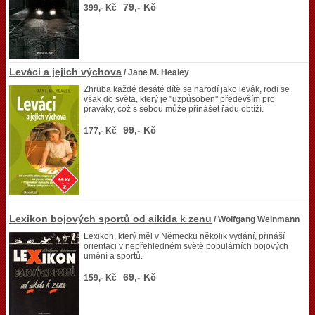
79,- Kč
399,- Kč
Leváci a jejich výchova
/ Jane M. Healey
Zhruba každé desáté dítě se narodí jako levák, rodí se
však do světa, který je "uzpůsoben" především pro
praváky, což s sebou může přinášet řadu obtíží.
99,- Kč
177,- Kč
Lexikon bojových sportů od aikida k zenu
/ Wolfgang Weinmann
Lexikon, který měl v Německu několik vydání, přináší
orientaci v nepřehledném světě populárních bojových
umění a sportů.
69,- Kč
159,- Kč