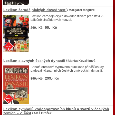
Lexikon čarodějnických dovedností
/ Margaret Mcguire
Lexikon čarodějnických dovedností vám představí 25
báječně strašidelných kouzel.
99,- Kč
269,- Kč
Lexikon slavných českých dynastií
/ Blanka Kovaříková
Bohatě obrazově vypravená publikace přináší osudy
padesáti významných českých uměleckých dynastií.
299,- Kč
399,- Kč
Lexikon symbolů vodosportovních klubů a svazů v českých
zemích – 2. část
/ Aleš Brožek