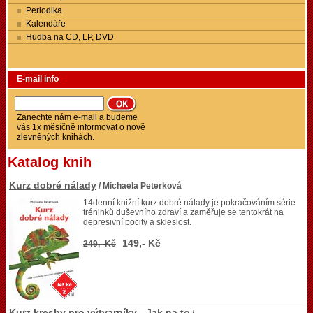
Periodika
Kalendáře
Hudba na CD, LP, DVD
E-mail info
Zanechte nám e-mail a budeme
vás 1x měsíčně informovat o nově
zlevněných knihách.
Katalog knih
Kurz dobré nálady
/ Michaela Peterková
14denní knižní kurz dobré nálady je pokračováním série
tréninků duševního zdraví a zaměřuje se tentokrát na
depresivní pocity a skleslost.
149,- Kč
249,- Kč
Kurz kresby pro výtvarníky - Jak na to