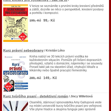
/
V knize se seznámíte s prvními kroky kreslení předmětů
a zátiší, dozvíte se něco o perspektivě, kreslení postavy
a portrétu i kompozici.
99,- Kč
199,- Kč
Kurz právní sebeobrany
/ Kristián Léko
Kniha nabízí ve 30 lekcích právní vodítka ke
každodenním situacím. Pomůže při řešení dopravních
přestupků, vztahů s domácími, nájemníky i se sousedy.
Poradí také jak na stavební úřad, chybující lékaře a
lékárníky nebo špatně pracující řemeslníky.
149,- Kč
289,- Kč
Kurz tvůrčího psaní - detektivní román
/ Jincy Willettová
Osamělá, stárnoucí spisovatelka Amy Gallupová vede
na místní univerzitě kurzy tvůrčího psaní pro veřejnost.
Vše plyne hladce a skupina funguje jako správně