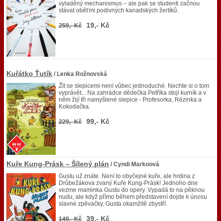
vyladěný mechanismus – ale pak se studenti začnou
stávat oběťmi podivných kanadských žertíků.
19,- Kč
259,- Kč
Kuřátko Ťutík
/ Lenka Rožnovská
Žít se slepicemi není vůbec jednoduché. Nechte si o tom
vyprávět... Na zahrádce dědečka Petříka stojí kurník a v
něm žijí tři namyšlené slepice - Profesorka, Rézinka a
Kokodačka.
99,- Kč
229,- Kč
Kuře Kung-Prásk – Šílený plán
/ Cyndi Markoová
Gustu už znáte. Není to obyčejné kuře, ale hrdina z
Drůbežákova zvaný Kuře Kung-Prásk! Jednoho dne
vezme maminka Gustu do opery. Vypadá to na pěknou
nudu, ale když přímo během představení dojde k únosu
slavné zpěvačky, Gusta okamžitě zbystří.
39,- Kč
149,- Kč