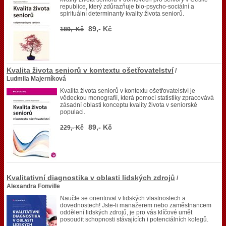
republice, který zdůrazňuje bio-psycho-sociální a
spirituální determinanty kvality života seniorů.
89,- Kč
189,- Kč
Kvalita života seniorů v kontextu ošetřovatelství
/
Ludmila Majerníková
Kvalita života seniorů v kontextu ošetřovatelství je
vědeckou monografií, která pomocí statistiky zpracovává
zásadní oblasti konceptu kvality života v seniorské
populaci.
89,- Kč
229,- Kč
Kvalitativní diagnostika v oblasti lidských zdrojů
/
Alexandra Fonville
Naučte se orientovat v lidských vlastnostech a
dovednostech! Jste-li manažerem nebo zaměstnancem
oddělení lidských zdrojů, je pro vás klíčové umět
posoudit schopnosti stávajících i potenciálních kolegů.