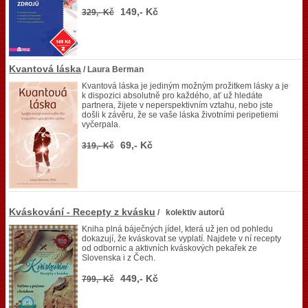
149,- Kč
329,- Kč
Kvantová láska
/ Laura Berman
Kvantová láska je jediným možným prožitkem lásky a je
k dispozici absolutně pro každého, ať už hledáte
partnera, žijete v neperspektivním vztahu, nebo jste
došli k závěru, že se vaše láska životními peripetiemi
vyčerpala.
69,- Kč
319,- Kč
Kváskování - Recepty z kvásku
/ kolektiv autorů
Kniha plná báječných jídel, která už jen od pohledu
dokazují, že kváskovat se vyplatí. Najdete v ní recepty
od odbornic a aktivních kváskových pekařek ze
Slovenska i z Čech.
449,- Kč
799,- Kč