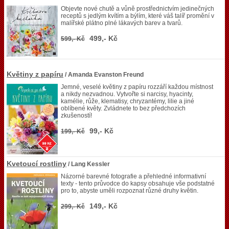
Objevte nové chutě a vůně prostřednictvím jedinečných
receptů s jedlým kvítím a býlím, které váš talíř promění v
malířské plátno plné lákavých barev a tvarů.
499,- Kč
599,- Kč
Květiny z papíru
/ Amanda Evanston Freund
Jemné, veselé květiny z papíru rozzáří každou místnost
a nikdy nezvadnou. Vytvořte si narcisy, hyacinty,
kamélie, růže, klematisy, chryzantémy, lilie a jiné
oblíbené květy. Zvládnete to bez předchozích
zkušeností!
99,- Kč
199,- Kč
Kvetoucí rostliny
/ Lang Kessler
Názorné barevné fotografie a přehledné informativní
texty - tento průvodce do kapsy obsahuje vše podstatné
pro to, abyste uměli rozpoznat různé druhy květin.
149,- Kč
299,- Kč