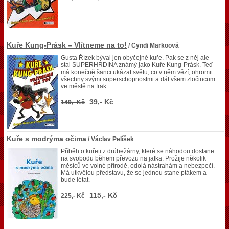
Kuře Kung-Prásk – Vlítneme na to!
/ Cyndi Markoová
Gusta Řízek býval jen obyčejné kuře. Pak se z něj ale
stal SUPERHRDINA známý jako Kuře Kung-Prásk. Teď
má konečně šanci ukázat světu, co v něm vězí, ohromit
všechny svými superschopnostmi a dát všem zločincům
ve městě na frak.
39,- Kč
149,- Kč
Kuře s modrýma očima
/ Václav Pelíšek
Příběh o kuřeti z drůbežárny, které se náhodou dostane
na svobodu během převozu na jatka. Prožije několik
měsíců ve volné přírodě, odolá nástrahám a nebezpečí.
Má utkvělou představu, že se jednou stane ptákem a
bude létat.
115,- Kč
225,- Kč