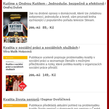
Kutíme s Ondrou Kutilem - Jednoduše, bezpečně a efektivně
/
Ondřej Dušek
Jak na drobné opravy v domácnosti, které lze zvládnou
svépomocí, jednoduše a levně, vám prozradí kniha
vycházející z populárního pořadu televize Stream.
89,- Kč
299,- Kč
Kvalita v sociální práci a sociálních službách
/
Věra Malík Holasová
Publikace uceleně popisuje problematiku kvality v
sociální práci a seznamuje čtenáře s možnými
příležitostmi a riziky, které politika kvality v organizacích
sociální práce přináší.
149,- Kč
299,- Kč
Kvalita života seniorů
/ Dagmar Dvořáčková
Publikace předkládá aktuální pohled na problematiku
kvality života seniorů v domovech pro seniory v České