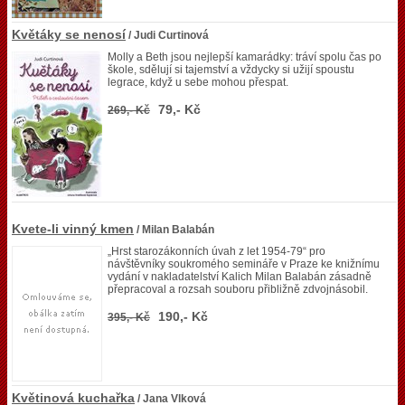
Květáky se nenosí
/ Judi Curtinová
Molly a Beth jsou nejlepší kamarádky: tráví spolu čas po
škole, sdělují si tajemství a vždycky si užijí spoustu
legrace, když u sebe mohou přespat.
79,- Kč
269,- Kč
Kvete-li vinný kmen
/ Milan Balabán
„Hrst starozákonních úvah z let 1954-79“ pro
návštěvníky soukromého semináře v Praze ke knižnímu
vydání v nakladatelství Kalich Milan Balabán zásadně
přepracoval a rozsah souboru přibližně zdvojnásobil.
190,- Kč
395,- Kč
Květinová kuchařka
/ Jana Vlková